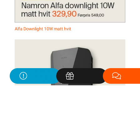
Solcellepanel
Varmepumpe
Elbillader
Panel
Logg inn
Handlekurv
Alfa Downlight 10W matt hvit
Solcellepanel
Varmepumpe
Elbillader
Panelovn
Alfa Downlight 10W matt hvit
Easee One
Alfa Downlight 10W matt hvit