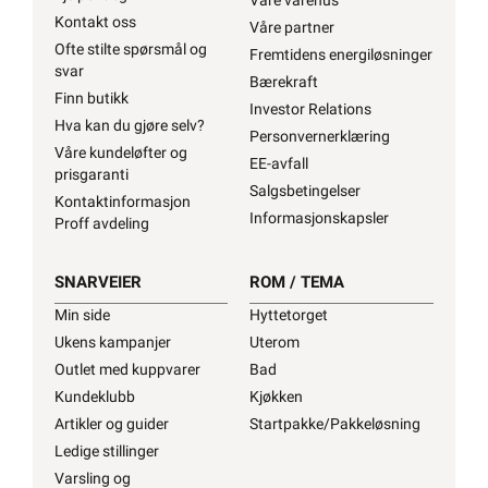
Våre varehus
137,90
Kontakt oss
Våre partner
Bestillingsvare 6-12
Ofte stilte spørsmål og
Fremtidens energiløsninger
dager
svar
KUNDESERVICE
OM OSS
Bærekraft
Finn butikk
Investor Relations
Trenger du elektriker?
Om oss
Hva kan du gjøre selv?
Vi hjelper deg
Personvernerklæring
Våre varehus
Våre kundeløfter og
Kontakt oss
EE-avfall
Våre partner
prisgaranti
Ofte stilte spørsmål og
Salgsbetingelser
Fremtidens
Kontaktinformasjon
svar
energiløsninger
Informasjonskapsler
Proff avdeling
KUNDESERVICE
OM OSS
Finn butikk
Bærekraft
Hva kan du gjøre selv?
Investor Relations
Trenger du
Om oss
SNARVEIER
ROM / TEMA
Våre kundeløfter og
elektriker? Vi hjelper
Personvernerklæring
Våre varehus
prisgaranti
deg
Min side
Hyttetorget
EE-avfall
Våre partner
Kontaktinformasjon
Kontakt oss
Ukens kampanjer
Uterom
Salgsbetingelser
Fremtidens
Proff avdeling
Ofte stilte spørsmål
Outlet med kuppvarer
Bad
energiløsninger
Informasjonskapsler
og svar
Kundeklubb
Kjøkken
Bærekraft
Finn butikk
Artikler og guider
Startpakke/Pakkeløsning
Investor Relations
SNARVEIER
Hva kan du gjøre
Ledige stillinger
Personvernerklæring
selv?
Min side
Varsling og
EE-avfall