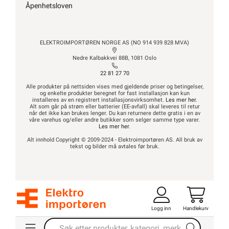
Våre kundeløfter og
Ukens kampanjer
Åpenhetsloven
Salgsbetingelser
prisgaranti
Outlet med kuppvarer
Informasjonskapsler
Kontaktinformasjon
Kundeklubb
Proff avdeling
Artikler og guider
ELEKTROIMPORTØREN NORGE AS (NO 914 939 828 MVA)
Ledige stillinger
Nedre Kalbakkvei 88B, 1081 Oslo
SNARVEIER
Varsling og
22 81 27 70
Åpenhetsloven
Min side
Alle produkter på nettsiden vises med gjeldende priser og betingelser,
Ukens kampanjer
og enkelte produkter beregnet for fast installasjon kan kun
installeres av en registrert installasjonsvirksomhet.
Les mer her
.
Outlet med
ROM / TEMA
Alt som går på strøm eller batterier (EE-avfall) skal leveres til retur
når det ikke kan brukes lenger. Du kan returnere dette gratis i en av
kuppvarer
våre varehus og/eller andre butikker som selger samme type varer.
Hyttetorget
Kundeklubb
Les mer her
.
Uterom
Artikler og guider
Alt innhold Copyright © 2009-2024 - Elektroimportøren AS. All bruk av
Bad
tekst og bilder må avtales før bruk.
Ledige stillinger
Kjøkken
Varsling og
Startpakke/Pakkeløsning
Åpenhetsloven
ROM / TEMA
Logg inn
Handlekurv
ELEKTROIMPORTØREN NORGE AS (NO 914 939 828 MVA)
Hyttetorget
Nedre Kalbakkvei 88B, 1081 Oslo