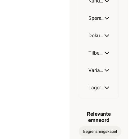
Kundeomtale
500m
Spørsmål og svar
Dokumentasjon
Tilbehør
Varianter av artikkel
Lagerstatus
Relevante
emneord
Begrensningskabel