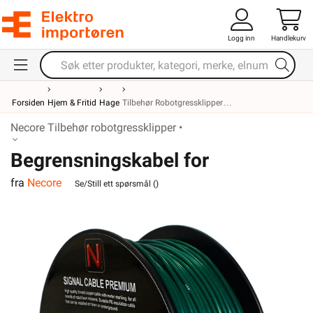
Logg inn
Handlekurv
Forsiden
Hjem & Fritid
Hage
Tilbehør Robotgressklipper
Necore Tilbehør robotgressklipper •
Begrensningskabel for
fra
Necore
robotgressklipper 100m
Se/Still ett spørsmål (
)