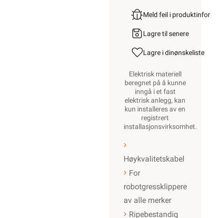
Meld feil i produktinfor
Lagre til senere
Lagre i din
ønskeliste
Elektrisk materiell
beregnet på å kunne
inngå i et fast
elektrisk anlegg, kan
kun installeres av en
registrert
installasjonsvirksomhet
.
Høykvalitetskabel
For
robotgressklippere
av alle merker
Ripebestandig