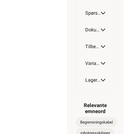
Spørsmål og svar
Dokumentasjon
Tilbehør
Varianter av artikkel
Lagerstatus
Relevante
emneord
Begrensningskabel
robotgressklipper