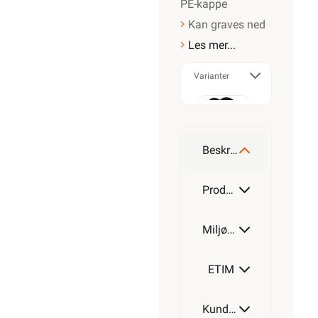
PE-kappe
Kan graves ned
Les mer...
Varianter
50m
Beskrivelse
100m
Produktdetaljer
Miljøparametere
200m
ETIM
Kundeomtale
500m