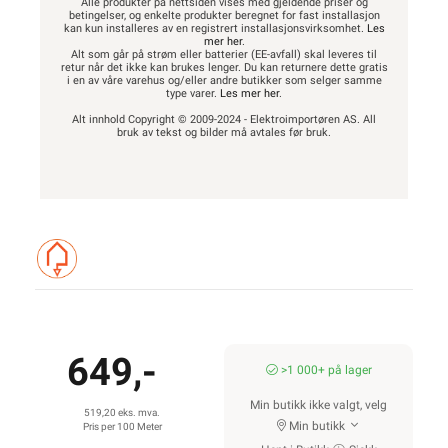
Alle produkter på nettsiden vises med gjeldende priser og
betingelser, og enkelte produkter beregnet for fast installasjon
kan kun installeres av en registrert installasjonsvirksomhet.
Les
mer her
.
Alt som går på strøm eller batterier (EE-avfall) skal leveres til
retur når det ikke kan brukes lenger. Du kan returnere dette gratis
i en av våre varehus og/eller andre butikker som selger samme
type varer.
Les mer her
.
Alt innhold Copyright © 2009-2024 - Elektroimportøren AS. All
bruk av tekst og bilder må avtales før bruk.
649,-
>1 000+ på lager
Min butikk ikke valgt, velg
519,20 eks. mva.
Min butikk
Pris per 100 Meter