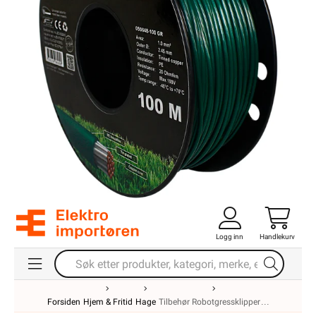
Logg inn
Handlekurv
Forsiden
Hjem & Fritid
Hage
Tilbehør Robotgressklipper