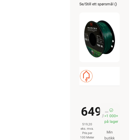
for
Se/Still ett spørsmål (
)
robotgressklip
100m
649,-
>1 000+
på lager
519,20
eks. mva.
Min
Pris per
100 Meter
butikk