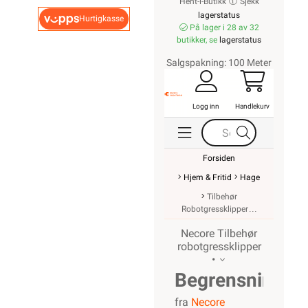
Hent-i-Butikk
Sjekk
lagerstatus
Hurtigkasse
På lager i 28 av 32
butikker, se
lagerstatus
Salgspakning: 100 Meter
Logg inn
Handlekurv
Forsiden
Hjem & Fritid
Hage
Tilbehør
Robotgressklipper
Necore Tilbehør
robotgressklipper
•
Begrensningsk
fra
Necore