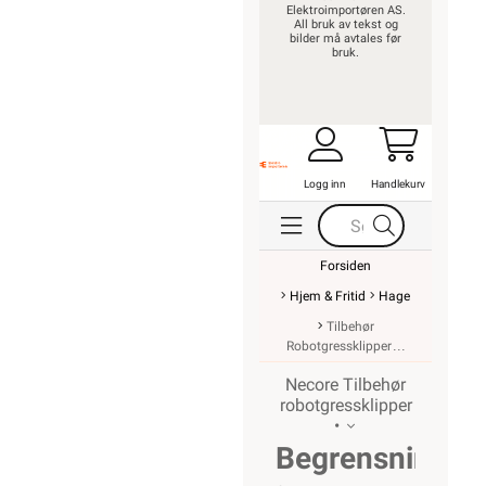
Elektroimportøren AS.
All bruk av tekst og
bilder må avtales før
bruk.
Logg inn
Handlekurv
Forsiden
Hjem & Fritid
Hage
Tilbehør
Robotgressklipper
Necore Tilbehør
robotgressklipper
•
Begrensningsk