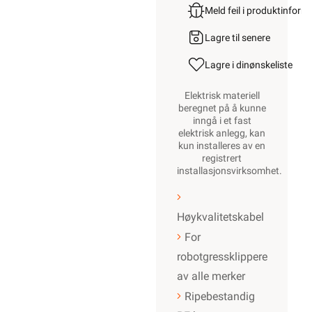
Meld feil i produktinfor
Lagre til senere
Lagre i din
ønskeliste
Elektrisk materiell
beregnet på å kunne
inngå i et fast
elektrisk anlegg, kan
kun installeres av en
registrert
installasjonsvirksomhet
.
Høykvalitetskabel
For
robotgressklippere
av alle merker
Ripebestandig