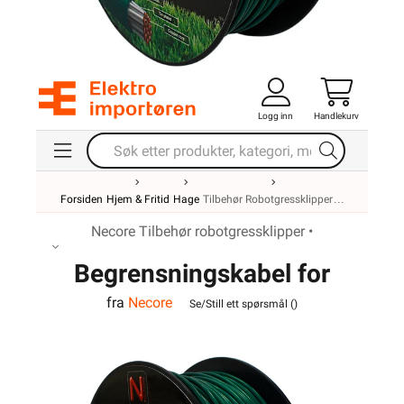
Logg inn
Handlekurv
Forsiden
Hjem & Fritid
Hage
Tilbehør Robotgressklipper
Necore Tilbehør robotgressklipper •
Begrensningskabel for
fra
Necore
robotgressklipper 100m
Se/Still ett spørsmål (
)