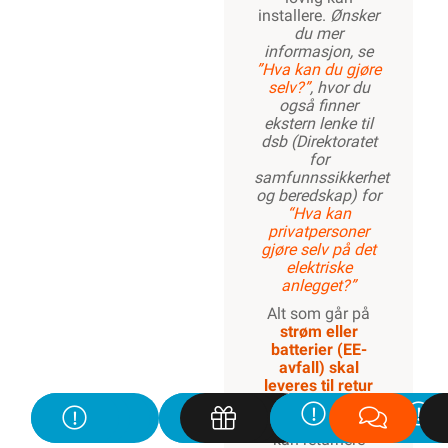
installere.
Ønsker
du mer
informasjon, se
”Hva kan du gjøre
selv?”
, hvor du
også finner
ekstern lenke til
dsb (Direktoratet
for
samfunnssikkerhet
og beredskap) for
“Hva kan
privatpersoner
gjøre selv på det
elektriske
anlegget?”
Alt som går på
strøm eller
batterier (EE-
avfall) skal
leveres til retur
når det ikke kan
brukes lenger. Du
kan returnere