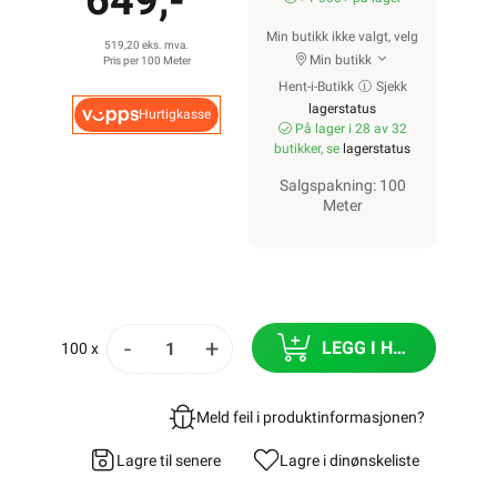
649,-
Min butikk ikke valgt, velg
519,20 eks. mva.
Min butikk
Pris per 100 Meter
Hent-i-Butikk
Sjekk
lagerstatus
Hurtigkasse
På lager i 28 av 32
butikker, se
lagerstatus
Salgspakning: 100
Meter
-
+
LEGG I HANDLEKURV
100 x
Meld feil i produktinformasjonen?
Lagre til senere
Lagre i din
ønskeliste