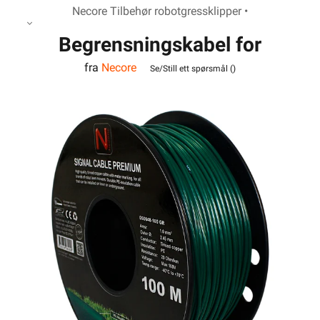
Necore Tilbehør robotgressklipper •
Begrensningskabel for
fra
Necore
robotgressklipper 100m
Se/Still ett spørsmål (
)