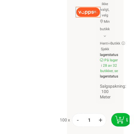
ikke
valgt,
Hurtigkasse
velg
Min
butikk
Hent-i-Butikk
Sjekk
lagerstatus
På lager
i 28 av 32
butikker, se
lagerstatus
Salgspakning:
100
Meter
-
+
LE
100 x