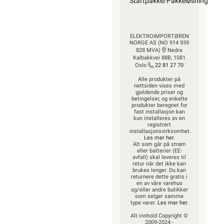
Startpakke/Pakkeløsning
ELEKTROIMPORTØREN
NORGE AS (NO 914 939
828 MVA)
Nedre
Kalbakkvei 88B, 1081
Oslo
22 81 27 70
Alle produkter på
nettsiden vises med
gjeldende priser og
betingelser, og enkelte
produkter beregnet for
fast installasjon kan
kun installeres av en
registrert
installasjonsvirksomhet.
Les mer her
.
Alt som går på strøm
eller batterier (EE-
avfall) skal leveres til
retur når det ikke kan
brukes lenger. Du kan
returnere dette gratis i
en av våre varehus
og/eller andre butikker
som selger samme
type varer.
Les mer her
.
Alt innhold Copyright ©
2009-2024 -