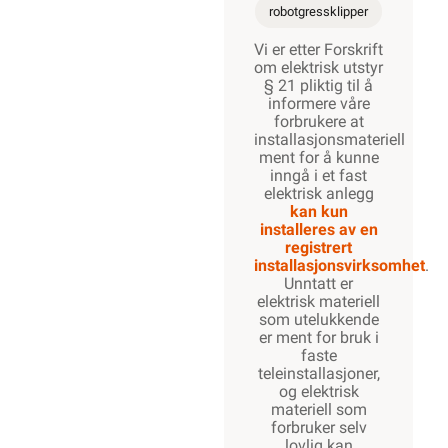
robotgressklipper
Vi er etter Forskrift
om elektrisk utstyr
§ 21 pliktig til å
informere våre
forbrukere at
installasjonsmateriell
ment for å kunne
inngå i et fast
elektrisk anlegg
kan kun
installeres av en
registrert
installasjonsvirksomhet
.
Unntatt er
elektrisk materiell
som utelukkende
er ment for bruk i
faste
teleinstallasjoner,
og elektrisk
materiell som
forbruker selv
lovlig kan