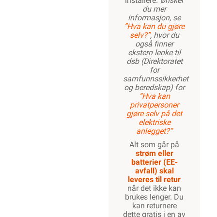
installere.
Ønsker
du mer
informasjon, se
”Hva kan du gjøre
selv?”
, hvor du
også finner
ekstern lenke til
dsb (Direktoratet
for
samfunnssikkerhet
og beredskap) for
“Hva kan
privatpersoner
gjøre selv på det
elektriske
anlegget?”
Alt som går på
strøm eller
batterier (EE-
avfall) skal
leveres til retur
når det ikke kan
brukes lenger. Du
kan returnere
dette gratis i en av