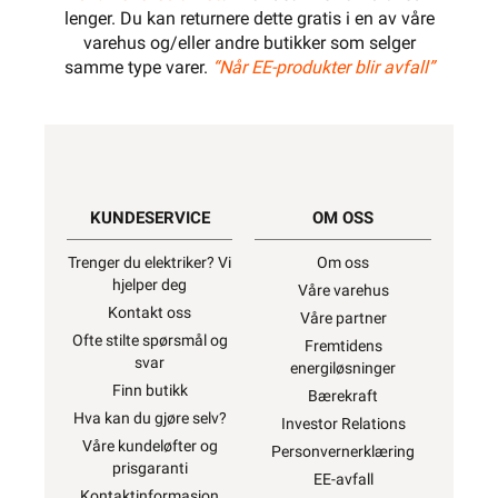
lenger. Du kan returnere dette gratis i en av våre
varehus og/eller andre butikker som selger
samme type varer.
“Når EE-produkter blir avfall”
KUNDESERVICE
OM OSS
Trenger du elektriker? Vi
Om oss
hjelper deg
Våre varehus
Kontakt oss
Våre partner
Ofte stilte spørsmål og
Fremtidens
svar
energiløsninger
Finn butikk
Bærekraft
Hva kan du gjøre selv?
Investor Relations
Våre kundeløfter og
Personvernerklæring
prisgaranti
EE-avfall
Kontaktinformasjon