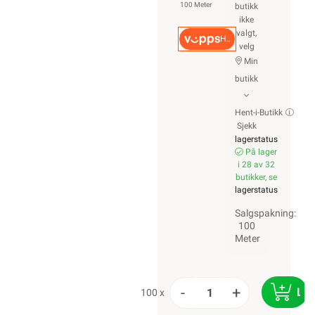
100 Meter
butikk
ikke
valgt,
Hurtigkasse
velg
Min
butikk
Hent-i-Butikk
Sjekk
lagerstatus
På lager
i 28 av 32
butikker, se
lagerstatus
Salgspakning:
100
Meter
-
+
LE
100 x