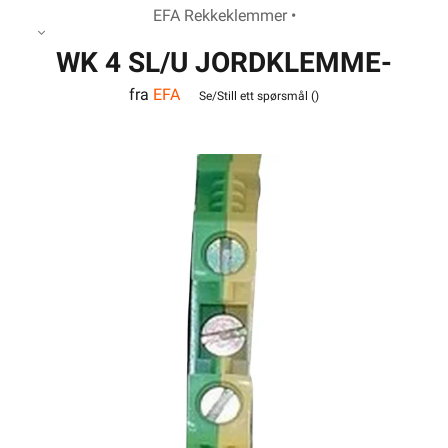
EFA Rekkeklemmer •
WK 4 SL/U JORDKLEMME-
fra
EFA
VO
Se/Still ett spørsmål (
)