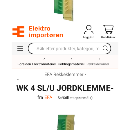
Logg inn
Handlekurv
Forsiden
Elektromateriell
Koblingsmateriell
Rekkeklemmer
EFA Rekkeklemmer •
WK 4 SL/U JORDKLEMME-
fra
EFA
VO
Se/Still ett spørsmål (
)