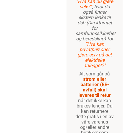
”Hva kan du gjøre
selv?”
, hvor du
også finner
ekstern lenke til
dsb (Direktoratet
for
samfunnssikkerhet
og beredskap) for
“Hva kan
privatpersoner
gjøre selv på det
elektriske
anlegget?”
Alt som går på
strøm eller
batterier (EE-
avfall) skal
leveres til retur
når det ikke kan
brukes lenger. Du
kan returnere
dette gratis i en av
våre varehus
og/eller andre
butikker som