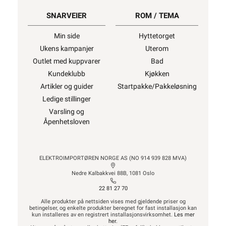
SNARVEIER
ROM / TEMA
Min side
Hyttetorget
Ukens kampanjer
Uterom
Outlet med kuppvarer
Bad
Kundeklubb
Kjøkken
Artikler og guider
Startpakke/Pakkeløsning
Ledige stillinger
Varsling og
Åpenhetsloven
ELEKTROIMPORTØREN NORGE AS (NO 914 939 828 MVA)
Nedre Kalbakkvei 88B, 1081 Oslo
22 81 27 70
Alle produkter på nettsiden vises med gjeldende priser og
betingelser, og enkelte produkter beregnet for fast installasjon kan
kun installeres av en registrert installasjonsvirksomhet.
Les mer
her
.