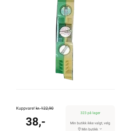
Kuppvare!
kr. 122,90
323 på lager
38,-
Min butikk ikke valgt, velg
Min butikk