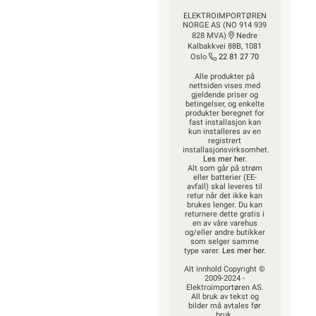
ELEKTROIMPORTØREN
NORGE AS (NO 914 939
828 MVA)
Nedre
Kalbakkvei 88B, 1081
Oslo
22 81 27 70
Alle produkter på
nettsiden vises med
gjeldende priser og
betingelser, og enkelte
produkter beregnet for
fast installasjon kan
kun installeres av en
registrert
installasjonsvirksomhet.
Les mer her
.
Alt som går på strøm
eller batterier (EE-
avfall) skal leveres til
retur når det ikke kan
brukes lenger. Du kan
returnere dette gratis i
en av våre varehus
og/eller andre butikker
som selger samme
type varer.
Les mer her
.
Alt innhold Copyright ©
2009-2024 -
Elektroimportøren AS.
All bruk av tekst og
bilder må avtales før
bruk.