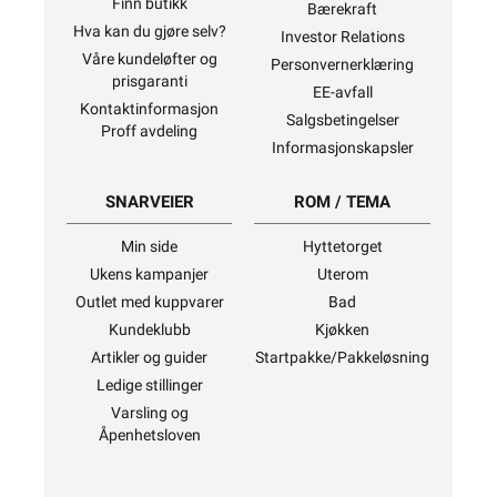
Finn butikk
Bærekraft
Hva kan du gjøre selv?
Investor Relations
Våre kundeløfter og
Personvernerklæring
prisgaranti
EE-avfall
Kontaktinformasjon
Salgsbetingelser
Proff avdeling
Informasjonskapsler
SNARVEIER
ROM / TEMA
Min side
Hyttetorget
Ukens kampanjer
Uterom
Outlet med kuppvarer
Bad
Kundeklubb
Kjøkken
Artikler og guider
Startpakke/Pakkeløsning
Ledige stillinger
Varsling og
Åpenhetsloven