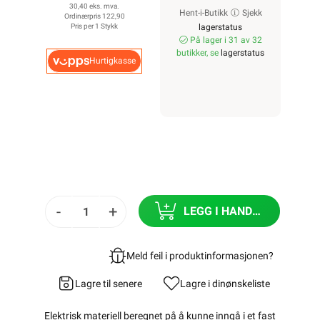
30,40 eks. mva.
Hent-i-Butikk
Sjekk
Ordinærpris 122,90
Pris per 1 Stykk
lagerstatus
På lager i 31 av 32
butikker, se
lagerstatus
Hurtigkasse
-
+
LEGG I HANDLEKURV
Meld feil i produktinformasjonen?
Lagre til senere
Lagre i din
ønskeliste
Elektrisk materiell beregnet på å kunne inngå i et fast