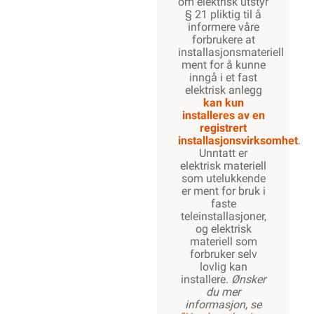
om elektrisk utstyr
§ 21 pliktig til å
informere våre
forbrukere at
installasjonsmateriell
ment for å kunne
inngå i et fast
elektrisk anlegg
kan kun
installeres av en
registrert
installasjonsvirksomhet
.
Unntatt er
elektrisk materiell
som utelukkende
er ment for bruk i
faste
teleinstallasjoner,
og elektrisk
materiell som
forbruker selv
lovlig kan
installere.
Ønsker
du mer
informasjon, se