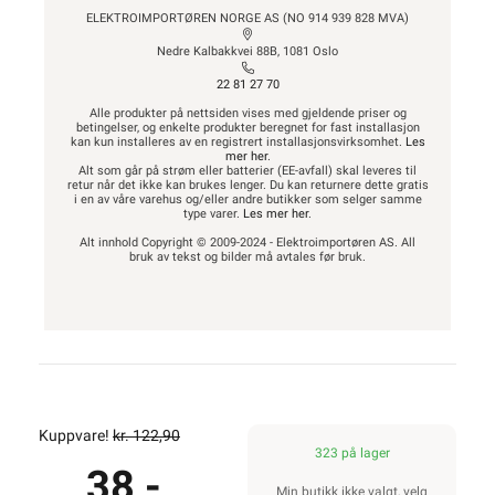
ELEKTROIMPORTØREN NORGE AS (NO 914 939 828 MVA)
Nedre Kalbakkvei 88B, 1081 Oslo
22 81 27 70
Alle produkter på nettsiden vises med gjeldende priser og
betingelser, og enkelte produkter beregnet for fast installasjon
kan kun installeres av en registrert installasjonsvirksomhet.
Les
mer her
.
Alt som går på strøm eller batterier (EE-avfall) skal leveres til
retur når det ikke kan brukes lenger. Du kan returnere dette gratis
i en av våre varehus og/eller andre butikker som selger samme
type varer.
Les mer her
.
Alt innhold Copyright © 2009-2024 - Elektroimportøren AS. All
bruk av tekst og bilder må avtales før bruk.
Kuppvare!
kr. 122,90
323 på lager
38,-
Min butikk ikke valgt, velg