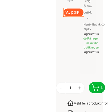
Stykk
velg
Min
Hurtigkasse
butikk
Hent-i-Butikk
Sjekk
lagerstatus
På lager
i 31 av 32
butikker, se
lagerstatus
-
+
LEGG
Meld feil i produktinfor