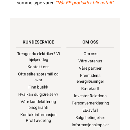
samme type varer.
“Når EE-produkter blir avfall”
KUNDESERVICE
OM OSS
Trenger du elektriker? Vi
Om oss
hjelper deg
Våre varehus
Kontakt oss
Våre partner
Ofte stilte spørsmål og
Fremtidens
svar
energiløsninger
Finn butikk
Bærekraft
Hva kan du gjøre selv?
Investor Relations
Våre kundeløfter og
Personvernerklæring
prisgaranti
EE-avfall
Kontaktinformasjon
Salgsbetingelser
Proff avdeling
Informasjonskapsler