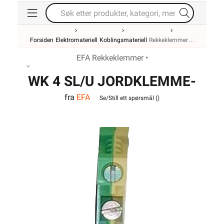
Forsiden
Elektromateriell
Koblingsmateriell
Rekkeklemmer
EFA Rekkeklemmer •
WK 4 SL/U JORDKLEMME-
fra
EFA
VO
Se/Still ett spørsmål (
)