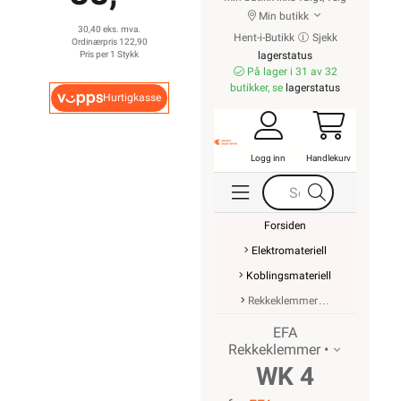
Min butikk
30,40 eks. mva.
Hent-i-Butikk
Sjekk
Ordinærpris 122,90
Pris per 1 Stykk
lagerstatus
På lager i 31 av 32
butikker, se
lagerstatus
Hurtigkasse
Logg inn
Handlekurv
Forsiden
Elektromateriell
Koblingsmateriell
Rekkeklemmer
EFA
Rekkeklemmer •
WK 4