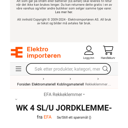
Alt som går på strøm eller batterier (EE-avfall) skal leveres til retur
når det ikke kan brukes lenger. Du kan returnere dette gratis i en av
våre varehus og/eller andre butikker som selger samme type varer.
Les mer her
.
Alt innhold Copyright © 2009-2024 - Elektroimportøren AS. All bruk
av tekst og bilder må avtales før bruk.
Logg inn
Handlekurv
Forsiden
Elektromateriell
Koblingsmateriell
Rekkeklemmer
EFA Rekkeklemmer •
WK 4 SL/U JORDKLEMME-
fra
EFA
VO
Se/Still ett spørsmål (
)