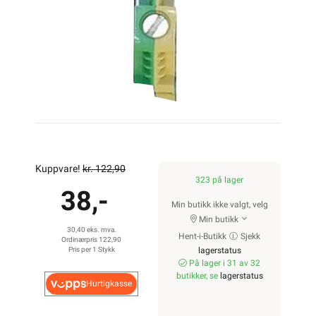
Kuppvare!
kr. 122,90
323 på lager
38,-
Min butikk ikke valgt, velg
Min butikk
30,40 eks. mva.
Hent-i-Butikk
Sjekk
Ordinærpris 122,90
Pris per 1 Stykk
lagerstatus
På lager i 31 av 32
butikker, se
lagerstatus
Hurtigkasse