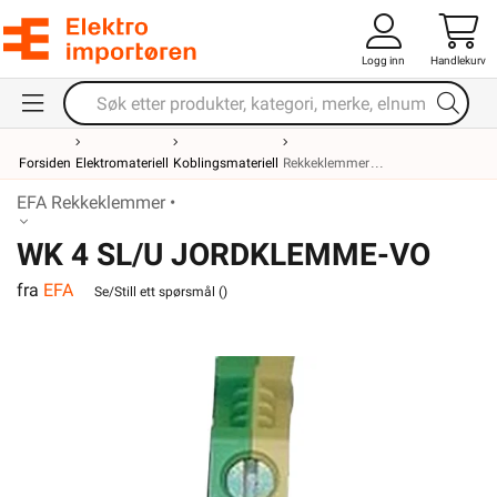
Logg inn
Handlekurv
Forsiden
Elektromateriell
Koblingsmateriell
Rekkeklemmer
EFA Rekkeklemmer •
WK 4 SL/U JORDKLEMME-VO
fra
EFA
Se/Still ett spørsmål (
)