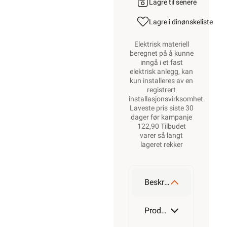
Lagre til senere
Lagre i din
ønskeliste
Elektrisk materiell
beregnet på å kunne
inngå i et fast
elektrisk anlegg, kan
kun installeres av en
registrert
installasjonsvirksomhet
.
Laveste pris siste 30
dager før kampanje
122,90 Tilbudet
varer så langt
lageret rekker
Beskrivelse
Produktdetaljer