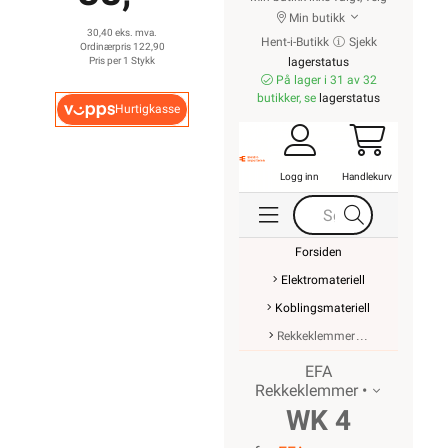
Min butikk
30,40 eks. mva.
Hent-i-Butikk
Sjekk
Ordinærpris 122,90
Pris per 1 Stykk
lagerstatus
På lager i 31 av 32
butikker, se
lagerstatus
Hurtigkasse
Logg inn
Handlekurv
Forsiden
Elektromateriell
Koblingsmateriell
Rekkeklemmer
EFA
Rekkeklemmer •
WK 4