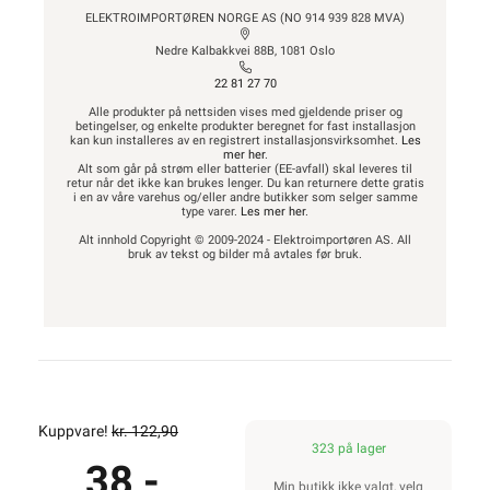
ELEKTROIMPORTØREN NORGE AS (NO 914 939 828 MVA)
Nedre Kalbakkvei 88B, 1081 Oslo
22 81 27 70
Alle produkter på nettsiden vises med gjeldende priser og
betingelser, og enkelte produkter beregnet for fast installasjon
kan kun installeres av en registrert installasjonsvirksomhet.
Les
mer her
.
Alt som går på strøm eller batterier (EE-avfall) skal leveres til
retur når det ikke kan brukes lenger. Du kan returnere dette gratis
i en av våre varehus og/eller andre butikker som selger samme
type varer.
Les mer her
.
Alt innhold Copyright © 2009-2024 - Elektroimportøren AS. All
bruk av tekst og bilder må avtales før bruk.
Kuppvare!
kr. 122,90
323 på lager
38,-
Min butikk ikke valgt, velg