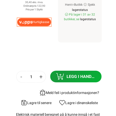
30,40 eks. mva.
Hent-i-Butikk
Sjekk
Ordinærpris 122,90
Pris per 1 Stykk
lagerstatus
På lager i 31 av 32
butikker, se
lagerstatus
Hurtigkasse
-
+
LEGG I HANDLEKURV
Meld feil i produktinformasjonen?
Lagre til senere
Lagre i din
ønskeliste
Elektrisk materiell beregnet på å kunne inngå i et fast