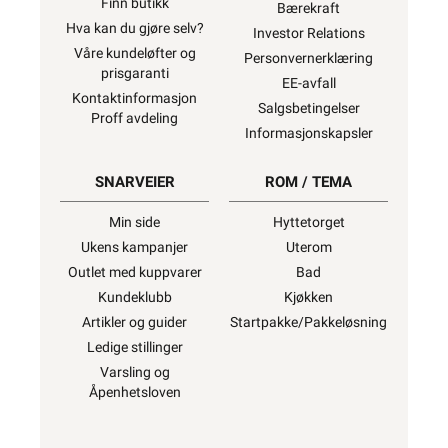
Finn butikk
Bærekraft
Hva kan du gjøre selv?
Investor Relations
Våre kundeløfter og
Personvernerklæring
prisgaranti
EE-avfall
Kontaktinformasjon
Salgsbetingelser
Proff avdeling
Informasjonskapsler
SNARVEIER
ROM / TEMA
Min side
Hyttetorget
Ukens kampanjer
Uterom
Outlet med kuppvarer
Bad
Kundeklubb
Kjøkken
Artikler og guider
Startpakke/Pakkeløsning
Ledige stillinger
Varsling og
Åpenhetsloven