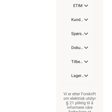
ETIM
Kundeomtale
Spørsmål og svar
Dokumentasjon
Tilbehør
Lagerstatus
Vi er etter Forskrift
om elektrisk utstyr
§ 21 pliktig til å
informere våre
forbrukere at