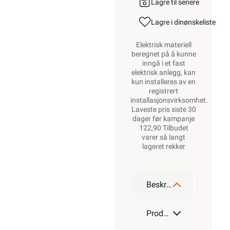
Lagre til senere
Lagre i din
ønskeliste
Elektrisk materiell
beregnet på å kunne
inngå i et fast
elektrisk anlegg, kan
kun installeres av en
registrert
installasjonsvirksomhet
.
Laveste pris siste 30
dager før kampanje
122,90 Tilbudet
varer så langt
lageret rekker
Beskrivelse
Produktdetaljer