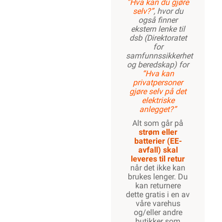
”Hva kan du gjøre
selv?”
, hvor du
også finner
ekstern lenke til
dsb (Direktoratet
for
samfunnssikkerhet
og beredskap) for
“Hva kan
privatpersoner
gjøre selv på det
elektriske
anlegget?”
Alt som går på
strøm eller
batterier (EE-
avfall) skal
leveres til retur
når det ikke kan
brukes lenger. Du
kan returnere
dette gratis i en av
våre varehus
og/eller andre
butikker som