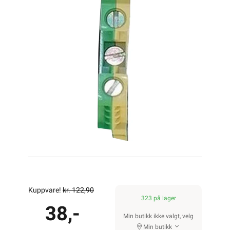
Kuppvare!
kr. 122,90
323 på lager
38,-
Min butikk ikke valgt, velg
Min butikk