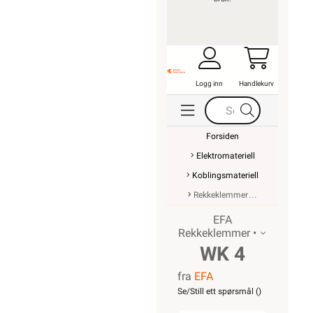
Logg inn
Handlekurv
Forsiden
Elektromateriell
Koblingsmateriell
Rekkeklemmer
EFA
Rekkeklemmer •
WK 4
fra
EFA
SL/U
Se/Still ett spørsmål (
)
JORDKLEMME