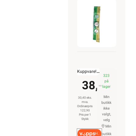
VO
Kuppvare!
kr. 122,90
323
38,-
på
lager
Min
30,40 eks.
mva.
butikk
Ordinærpris
ikke
122,90
valgt,
Pris per 1
Stykk
velg
Min
Hurtigkasse
butikk