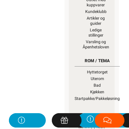
kuppvarer
Kundeklubb
Artikler og
guider
Ledige
stillinger
Varsling og
Åpenhetsloven
ROM / TEMA
Hyttetorget
Uterom
Bad
Kjøkken
Startpakke/Pakkeløsning
ELEKTROIMPORTØREN
NORGE AS (NO 914 939
828 MVA)
Nedre