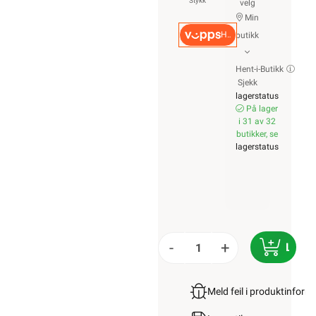
Stykk
velg
Min
Hurtigkasse
butikk
Hent-i-Butikk
Sjekk
lagerstatus
På lager
i 31 av 32
butikker, se
lagerstatus
-
+
LEGG
Meld feil i produktinfor