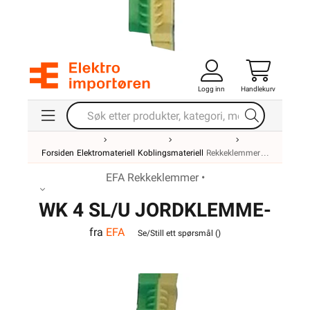
Logg inn
Handlekurv
Forsiden
Elektromateriell
Koblingsmateriell
Rekkeklemmer
EFA Rekkeklemmer •
WK 4 SL/U JORDKLEMME-
fra
EFA
VO
Se/Still ett spørsmål (
)