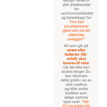
ekstern lenke til
dsb (Direktoratet
for
samfunnssikkerhet
og beredskap) for
“Hva kan
privatpersoner
gjøre selv på det
elektriske
anlegget?”
Alt som går på
strøm eller
batterier (EE-
avfall) skal
leveres til retur
når det ikke kan
brukes lenger. Du
kan returnere
dette gratis i en av
våre varehus
og/eller andre
butikker som
selger samme
type varer.
“Når
EE-produkter blir