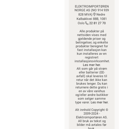
ELEKTROIMPORTØREN
NORGE AS (NO 914 939
828 MVA)
Nedre
Kalbakkvei 88B, 1081
Oslo
22 81 27 70
Alle produkter på
nettsiden vises med
gjeldende priser og
betingelser, og enkelte
produkter beregnet for
fast installasjon kan
kun installeres av en
registrert
installasjonsvirksomhet.
Les mer her
.
Alt som går på strøm
eller batterier (EE-
avfall) skal leveres til
retur når det ikke kan
brukes lenger. Du kan
returnere dette gratis i
en av våre varehus
og/eller andre butikker
som selger samme
type varer.
Les mer her
.
Alt innhold Copyright ©
2009-2024 -
Elektroimportøren AS.
All bruk av tekst og
bilder må avtales før
bruk.