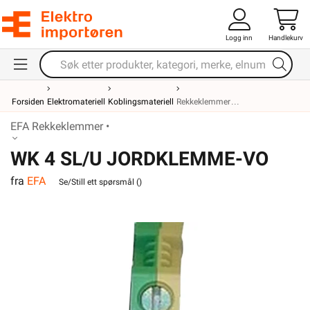
Logg inn
Handlekurv
Forsiden
Elektromateriell
Koblingsmateriell
Rekkeklemmer
EFA Rekkeklemmer •
WK 4 SL/U JORDKLEMME-VO
fra
EFA
Se/Still ett spørsmål (
)