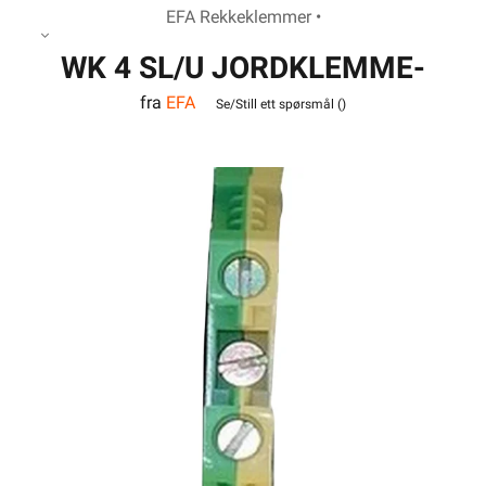
EFA Rekkeklemmer •
WK 4 SL/U JORDKLEMME-
fra
EFA
VO
Se/Still ett spørsmål (
)