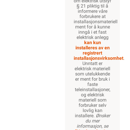
om elektrisk utstyr
§ 21 pliktig til å
informere våre
forbrukere at
installasjonsmateriell
ment for å kunne
inngå i et fast
elektrisk anlegg
kan kun
installeres av en
registrert
installasjonsvirksomhet
.
Unntatt er
elektrisk materiell
som utelukkende
er ment for bruk i
faste
teleinstallasjoner,
og elektrisk
materiell som
forbruker selv
lovlig kan
installere.
Ønsker
du mer
informasjon, se