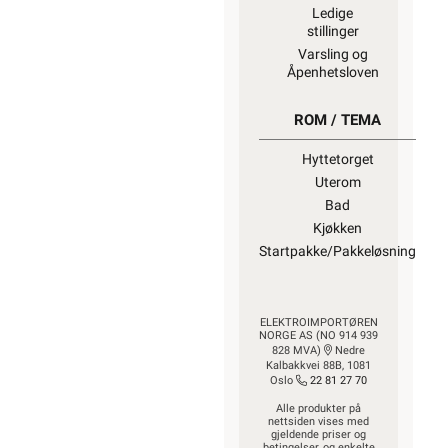
Ledige
stillinger
Varsling og
Åpenhetsloven
ROM / TEMA
Hyttetorget
Uterom
Bad
Kjøkken
Startpakke/Pakkeløsning
ELEKTROIMPORTØREN
NORGE AS (NO 914 939
828 MVA)
Nedre
Kalbakkvei 88B, 1081
Oslo
22 81 27 70
Alle produkter på
nettsiden vises med
gjeldende priser og
betingelser, og enkelte