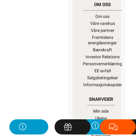
OM OSS
Om oss
Våre varehus
Våre partner
Fremtidens
energiløsninger
Bærekraft
Investor Relations
Personvernerklæring
EE-avfall
Salgsbetingelser
Informasjonskapsler
SNARVEIER
Min side
Ukens
kampanjer
Outlet med