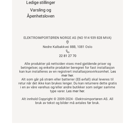
Ledige stillinger
Varsling og
Åpenhetsloven
ELEKTROIMPORTØREN NORGE AS (NO 914 939 828 MVA)
Nedre Kalbakkvei 88B, 1081 Oslo
22 81 27 70
Alle produkter på nettsiden vises med gjeldende priser og
betingelser, og enkelte produkter beregnet for fast installasjon
kan kun installeres av en registrert installasjonsvirksomhet.
Les
mer her
.
Alt som går på strøm eller batterier (EE-avfall) skal leveres til
retur når det ikke kan brukes lenger. Du kan returnere dette gratis
i en av våre varehus og/eller andre butikker som selger samme
type varer.
Les mer her
.
Alt innhold Copyright © 2009-2024 - Elektroimportøren AS. All
bruk av tekst og bilder må avtales før bruk.