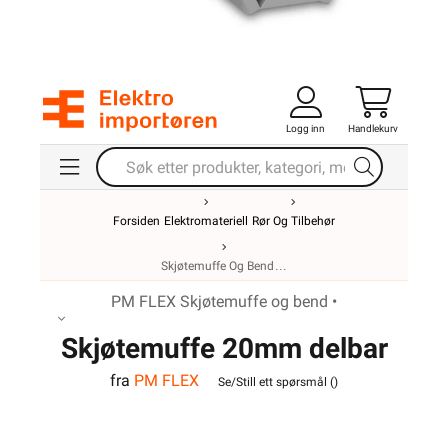
Logg inn
Handlekurv
Forsiden
Elektromateriell
Rør Og Tilbehør
Skjøtemuffe Og Bend
PM FLEX Skjøtemuffe og bend •
Skjøtemuffe 20mm delbar
fra
PM FLEX
for k-rør
Se/Still ett spørsmål (
)