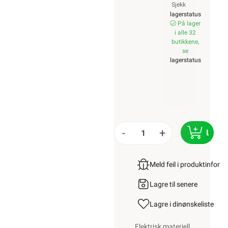
Sjekk
lagerstatus
På lager
i alle 32
butikkene,
se
lagerstatus
-
+
LEGG
Meld feil i produktinfor
Lagre til senere
Lagre i din
ønskeliste
Elektrisk materiell