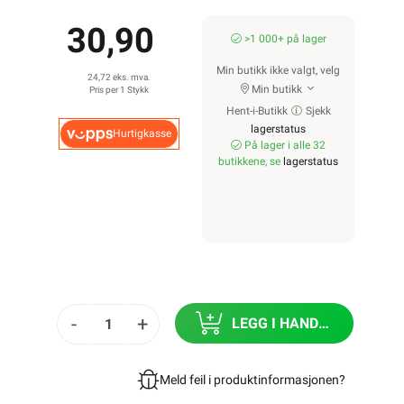
30,90
>1 000+ på lager
Min butikk ikke valgt, velg
24,72 eks. mva.
Min butikk
Pris per 1 Stykk
Hent-i-Butikk
Sjekk
lagerstatus
Hurtigkasse
På lager i alle 32
butikkene, se
lagerstatus
-
+
LEGG I HANDLEKURV
Meld feil i produktinformasjonen?