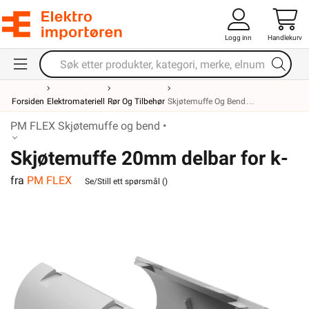
Logg inn
Handlekurv
Forsiden
Elektromateriell
Rør Og Tilbehør
Skjøtemuffe Og Bend
PM FLEX Skjøtemuffe og bend •
Skjøtemuffe 20mm delbar for k-
fra
PM FLEX
rør
Se/Still ett spørsmål (
)