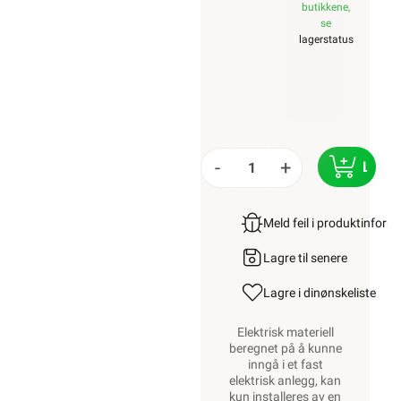
butikkene,
se
lagerstatus
-
+
LEGG
Meld feil i produktinfor
Lagre til senere
Lagre i din
ønskeliste
Elektrisk materiell
beregnet på å kunne
inngå i et fast
elektrisk anlegg, kan
kun installeres av en