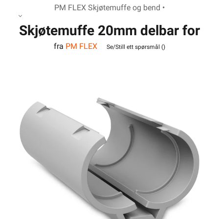
PM FLEX Skjøtemuffe og bend •
Skjøtemuffe 20mm delbar for
fra
PM FLEX
k-rør
Se/Still ett spørsmål (
)