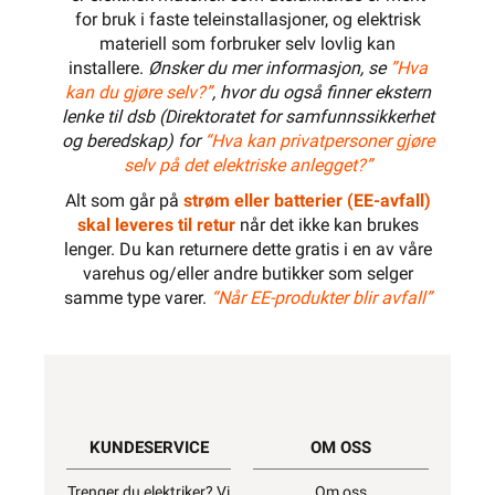
for bruk i faste teleinstallasjoner, og elektrisk
materiell som forbruker selv lovlig kan
installere.
Ønsker du mer informasjon, se
”Hva
kan du gjøre selv?”
, hvor du også finner ekstern
lenke til dsb (Direktoratet for samfunnssikkerhet
og beredskap) for
“Hva kan privatpersoner gjøre
selv på det elektriske anlegget?”
Alt som går på
strøm eller batterier (EE-avfall)
skal leveres til retur
når det ikke kan brukes
lenger. Du kan returnere dette gratis i en av våre
varehus og/eller andre butikker som selger
samme type varer.
“Når EE-produkter blir avfall”
KUNDESERVICE
OM OSS
Trenger du elektriker? Vi
Om oss