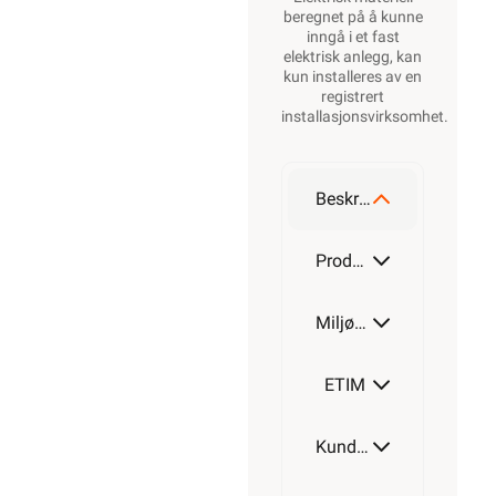
beregnet på å kunne
inngå i et fast
elektrisk anlegg, kan
kun installeres av en
registrert
installasjonsvirksomhet
.
Beskrivelse
Produktdetaljer
Miljøparametere
ETIM
Kundeomtale