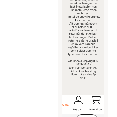
produkter beregnet for
fast installasjon kan
kun installeres av en
registrert
installasjonsvirksomhet.
Les mer her
.
Alt som går på strøm
eller batterier (EE-
avfall) skal leveres til
retur når det ikke kan
brukes lenger. Du kan
returnere dette gratis i
en av våre varehus
og/eller andre butikker
som selger samme
type varer.
Les mer her
.
Alt innhold Copyright ©
2009-2024 -
Elektroimportøren AS.
All bruk av tekst og
bilder må avtales før
bruk.
Logg inn
Handlekurv