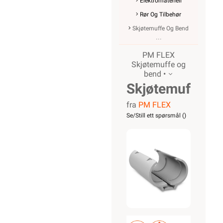
Elektromateriell
Rør Og Tilbehør
Skjøtemuffe Og Bend
PM FLEX
Skjøtemuffe og
bend •
Skjøtemuffe
fra
PM FLEX
20mm
Se/Still ett spørsmål (
)
delbar for
k-rør