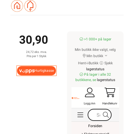
30,90
>1 000+ på lager
Min butikk ikke valgt, velg
24,72 eks. mva.
Min butikk
Pris per 1 Stykk
Hent-i-Butikk
Sjekk
lagerstatus
Hurtigkasse
På lager i alle 32
butikkene, se
lagerstatus
Logg inn
Handlekurv
Forsiden