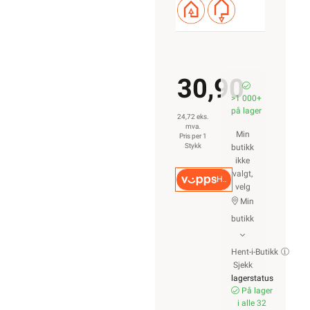
30,90
>1 000+
på lager
24,72 eks.
mva.
Min
Pris per 1
Stykk
butikk
ikke
valgt,
Hurtigkasse
velg
Min
butikk
Hent-i-Butikk
Sjekk
lagerstatus
På lager
i alle 32