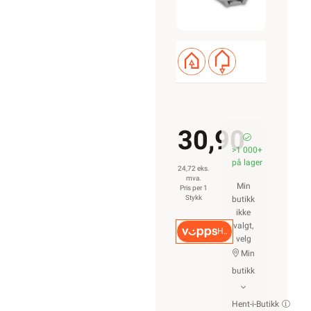
30,90
>1 000+
på lager
24,72 eks.
mva.
Min
Pris per 1
Stykk
butikk
ikke
valgt,
Hurtigkasse
velg
Min
butikk
Hent-i-Butikk