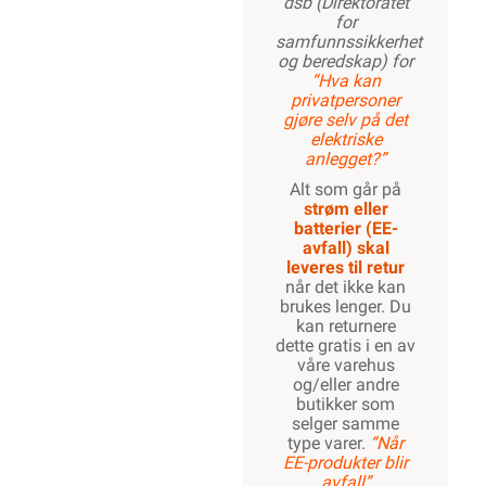
dsb (Direktoratet
for
samfunnssikkerhet
og beredskap) for
“Hva kan
privatpersoner
gjøre selv på det
elektriske
anlegget?”
Alt som går på
strøm eller
batterier (EE-
avfall) skal
leveres til retur
når det ikke kan
brukes lenger. Du
kan returnere
dette gratis i en av
våre varehus
og/eller andre
butikker som
selger samme
type varer.
“Når
EE-produkter blir
avfall”