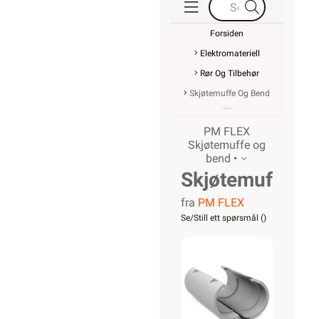
Forsiden
Elektromateriell
Rør Og Tilbehør
Skjøtemuffe Og Bend
PM FLEX
Skjøtemuffe og
bend •
Skjøtemuffe
fra
PM FLEX
20mm
Se/Still ett spørsmål (
)
delbar for
k-rør