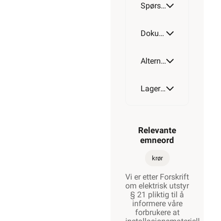
Spørsmål og svar
Dokumentasjon
Alternative artikler
Lagerstatus
Relevante
emneord
krør
Vi er etter Forskrift
om elektrisk utstyr
§ 21 pliktig til å
informere våre
forbrukere at