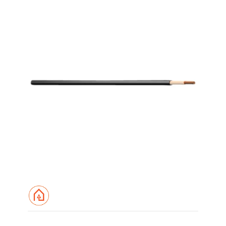
Logg inn
Handlekurv
Forsiden
Kabel & Ledning
RK Kabel