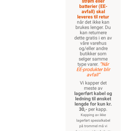
Lagerstatus
Relevante
emneord
Dobbelisolert kabel
Kabel for sikringsskap
Kabel for tavle
RKK
Sort
Svart
Vi er etter
Forskrift om
elektrisk utstyr
§ 21 pliktig til å
informere våre
forbrukere at