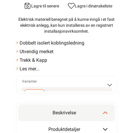
147,90
>1 000+ på lager
Min butikk ikke valgt,
118,32 eks. mva.
velg
Min butikk
Pris per 1 Meter
Hent-i-Butikk
Sjekk
lagerstatus
Hurtigkasse
På lager i 29 av 32
butikker, se
lagerstatus