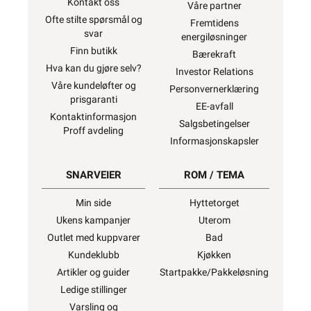
installeres av en registrert
installasjonsvirksomhet
. Unntatt er
elektrisk materiell som utelukkende er
ment for bruk i faste teleinstallasjoner, og
elektrisk materiell som forbruker selv
lovlig kan installere.
Ønsker du mer
informasjon, se
”Hva kan du gjøre selv?”
,
hvor du også finner ekstern lenke til dsb
(Direktoratet for samfunnssikkerhet og
beredskap) for
“Hva kan privatpersoner
gjøre selv på det elektriske anlegget?”
Alt som går på
strøm eller batterier (EE-
avfall) skal leveres til retur
når det ikke
kan brukes lenger. Du kan returnere dette
gratis i en av våre varehus og/eller andre
butikker som selger samme type varer.
“Når EE-produkter blir avfall”
Vi kapper det meste av
lagerført kabel og
ledning til ønsket lengde for kun kr. 30,-
per kapp.
Kapping av ikke lagerført spesialkabel på