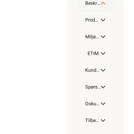
T&K
147,90
>1 000+
på lager
118,32
eks.
Min
mva.
Pris per
butikk
1 Meter
ikke
valgt,
velg
Hurtigkasse
Min