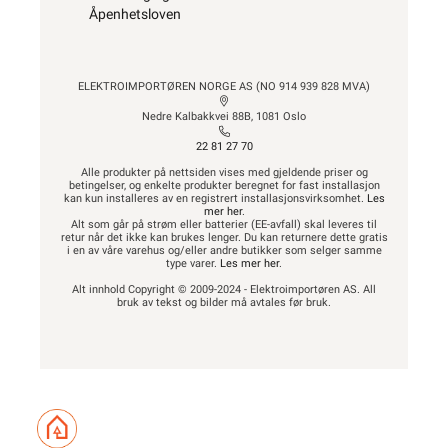
trommel må vi dessverre viderebelaste ett gebyr på kr.
600,- fra vår produsent
KUNDESERVICE
OM OSS
Trenger du
Om oss
elektriker? Vi hjelper
Våre varehus
deg
Våre partner
Kontakt oss
Fremtidens
Ofte stilte spørsmål
energiløsninger
og svar
Bærekraft
Finn butikk
Investor Relations
Hva kan du gjøre
Personvernerklæring
selv?
EE-avfall
Våre kundeløfter og
Salgsbetingelser
prisgaranti