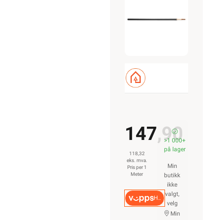
stillinger
Varsling og
Åpenhetsloven
ROM / TEMA
Hyttetorget
Uterom
Bad
Kjøkken
Startpakke/Pakkeløsning
ELEKTROIMPORTØREN
NORGE AS (NO 914
939 828 MVA)
Nedre Kalbakkvei
88B, 1081 Oslo
22 81 27 70
Alle produkter på
nettsiden vises
med gjeldende
priser og