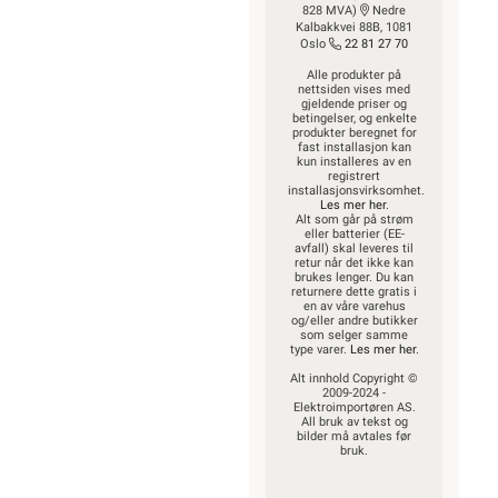
KUNDESERVICE
Trenger du
elektriker? Vi hjelper
deg
Kontakt oss
Ofte stilte spørsmål
og svar
Finn butikk
Hva kan du gjøre
selv?
Våre kundeløfter og
prisgaranti
Kontaktinformasjon
Proff avdeling
OM OSS
Om oss
Våre varehus