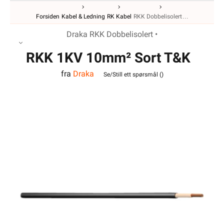
Draka RKK Dobbelisolert •
RKK 1KV 10mm² Sort T&K
fra
Draka
Se/Still ett spørsmål (
)