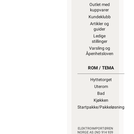
selger samme
type varer.
“Når
EE-produkter
blir avfall”
Vi kapper det
meste av
lagerført kabel
og ledning til
ønsket lengde
for kun kr. 30,-
per kapp.
Kapping av ikke
lagerført
spesialkabel på
trommel må vi
dessverre
viderebelaste ett
gebyr på kr. 600,- fra
vår produsent