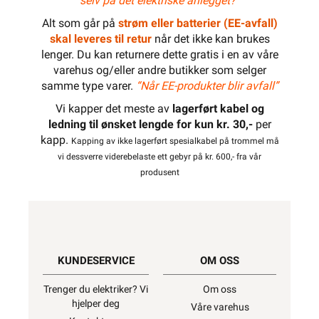
Dokumentasjon
Tilbehør
Varianter av artikkel
Lagerstatus
Relevante emneord
Dobbelisolert kabel
Kabel for sikringsskap
Kabel for tavle
RKK
Sort
Svart
Vi er etter Forskrift om elektrisk utstyr § 21
pliktig til å informere våre forbrukere at
installasjonsmateriell ment for å kunne
inngå i et fast elektrisk anlegg
kan kun