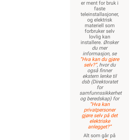
16mm²
Produktdetaljer
Miljøparametere
ETIM
Kundeomtale
Spørsmål og svar
Dokumentasjon
Tilbehør
Varianter av artikkel