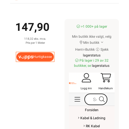
Informasjonskapsler
Kontaktinformasjon
Proff avdeling
SNARVEIER
Min side
Ukens kampanjer
Outlet med
kuppvarer
Kundeklubb
Artikler og guider
Ledige stillinger
Varsling og
Åpenhetsloven
ROM / TEMA
Hyttetorget
Uterom
Bad