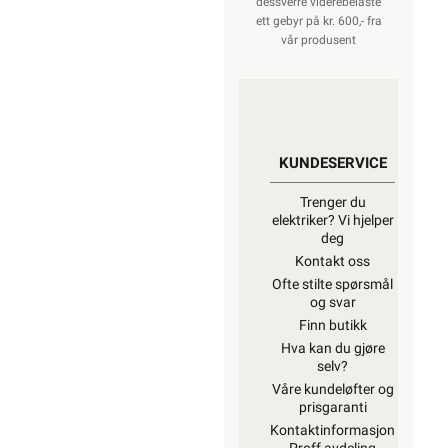
installasjonsmateriell
ment for å
kunne inngå i
et fast elektrisk
anlegg
kan
kun installeres
av en
registrert
installasjonsvirksomhet
.
Unntatt er
elektrisk
materiell som
utelukkende er
ment for bruk i
faste
teleinstallasjoner,
og elektrisk
materiell som
forbruker selv
lovlig kan
installere.
Ønsker du mer
informasjon, se
”Hva kan du
gjøre selv?”
,