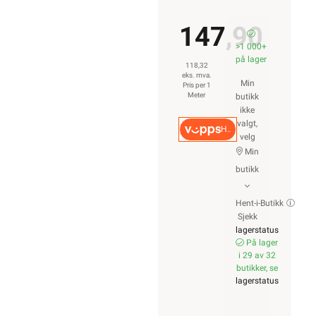
147,90
>1 000+ på lager
Min butikk ikke valgt, velg
118,32 eks. mva.
Min butikk
Pris per 1 Meter
Hent-i-Butikk
Sjekk
lagerstatus
Hurtigkasse
På lager i 29 av 32
butikker, se
lagerstatus
Logg inn
Handlekurv
Forsiden