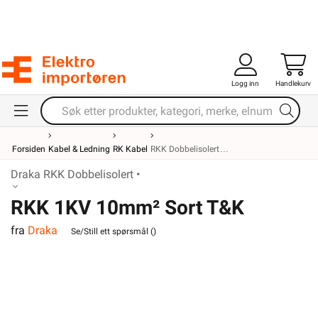
Logg inn
Handlekurv
Forsiden
Kabel & Ledning
RK Kabel
RKK Dobbelisolert
Draka RKK Dobbelisolert •
RKK 1KV 10mm² Sort T&K
fra
Draka
Se/Still ett spørsmål (
)