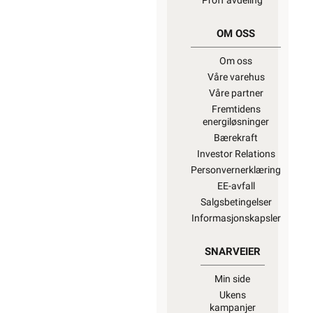
hvor du også
finner ekstern
lenke til dsb
(Direktoratet
for
samfunnssikkerhet
og beredskap)
for
“Hva kan
privatpersoner
gjøre selv på
det elektriske
anlegget?”
Alt som går på
strøm eller
batterier (EE-
avfall) skal
leveres til retur
når det ikke
kan brukes
lenger. Du kan
returnere dette
gratis i en av
våre varehus
og/eller andre
butikker som