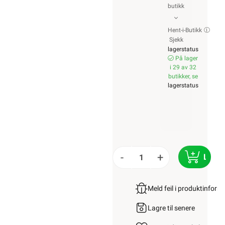
betingelser, og
enkelte produkter
beregnet for fast
installasjon kan
kun installeres av
en registrert
installasjonsvirksomhet.
Les mer her
.
Alt som går på
strøm eller
batterier (EE-avfall)
skal leveres til
retur når det ikke
kan brukes lenger.
Du kan returnere
dette gratis i en av
våre varehus
og/eller andre
butikker som
selger samme type
varer.
Les mer her
.
Alt innhold
Copyright © 2009-
2024 -
Elektroimportøren
AS. All bruk av
tekst og bilder må
avtales før bruk.