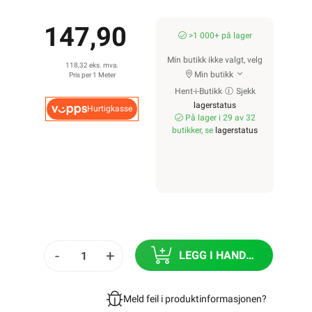
RKK Dobbelisolert
Draka RKK Dobbelisolert •
RKK 1KV 10mm² Sort
fra
Draka
T&K
Se/Still ett spørsmål (
)