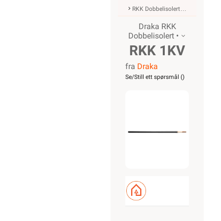
Kjøkken
Startpakke/Pakkeløsning
ELEKTROIMPORTØREN NORGE AS (NO 914 939 828
MVA)
Nedre Kalbakkvei 88B, 1081 Oslo
22 81 27 70
Alle produkter på nettsiden vises med gjeldende priser og
betingelser, og enkelte produkter beregnet for fast
installasjon kan kun installeres av en registrert
installasjonsvirksomhet.
Les mer her
.
Alt som går på strøm eller batterier (EE-avfall) skal
leveres til retur når det ikke kan brukes lenger. Du kan
returnere dette gratis i en av våre varehus og/eller andre
butikker som selger samme type varer.
Les mer her
.
Alt innhold Copyright © 2009-2024 - Elektroimportøren AS.
All bruk av tekst og bilder må avtales før bruk.