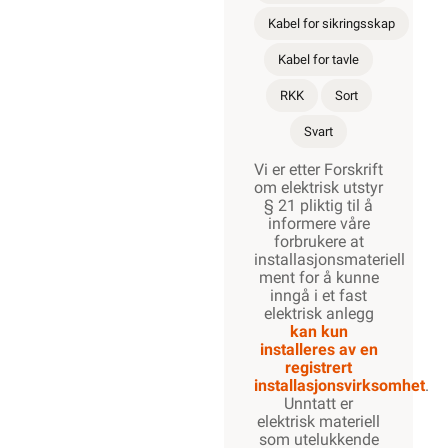
installeres av en
registrert
installasjonsvirksomhet
.
Dobbelt
isolert
koblingsledning
Utvendig
merket
Trekk & Kapp
Les mer...
Varianter
10mm²
Beskrivelse