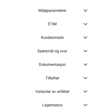
-
+
LEGG I HANDLEKURV
Meld feil i produktinformasjonen?
Lagre til senere
Lagre i din
ønskeliste
Elektrisk materiell beregnet på å kunne inngå i et
fast elektrisk anlegg, kan kun installeres av en
registrert installasjonsvirksomhet
.
Dobbelt isolert koblingsledning
Utvendig merket
Trekk & Kapp
Les mer...