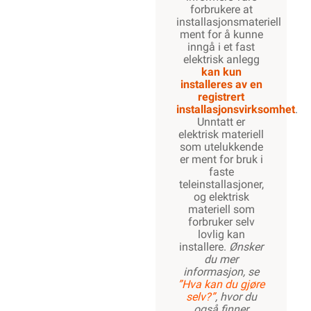
Lagre i din
ønskeliste
Elektrisk materiell
beregnet på å
kunne inngå i et
fast elektrisk
anlegg, kan kun
installeres av en
registrert
installasjonsvirksomhet
.
Dobbelt
isolert
koblingsledning
Utvendig
merket
Trekk & Kapp
Les mer...
Varianter