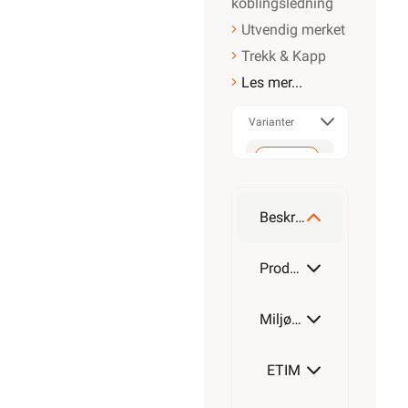
147,90
>1 000+
på lager
118,32
eks.
Min
mva.
Pris per
butikk
1 Meter
ikke
valgt,
velg
Hurtigkasse
Min
butikk
Hent-i-Butikk
Sjekk
lagerstatus
På lager