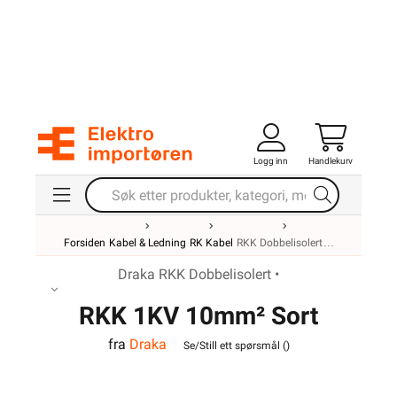
Logg inn
Handlekurv
Forsiden
Kabel & Ledning
RK Kabel
RKK Dobbelisolert
Draka RKK Dobbelisolert •
RKK 1KV 10mm² Sort
fra
Draka
T&K
Se/Still ett spørsmål (
)