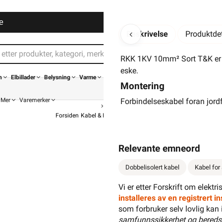
e
Beskrivelse
Produktdet
RKK 1KV 10mm² Sort T&K er e
eske.
n
Elbillader
Belysning
Varme
Montering
Mer
Varemerker
Forbindelseskabel foran jordf
Forsiden
Kabel & Ledning
RK Kabel
RKK Dobbelisolert
RKK 
Relevante emneord
Dobbelisolert kabel
Kabel for
Vi er etter Forskrift om elektr
installeres av en registrert 
som forbruker selv lovlig kan 
147,90
1
samfunnssikkerhet og bereds