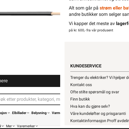
Alt som går på
strøm eller bat
andre butikker som selger sa
Hurtigk
Vi kapper det meste av
lagerf
på kr. 600,- fra vår produsent
KUNDESERVICE
Trenger du elektriker? Vi hjelper 
nere
Kontakt oss
Ofte stilte spørsmål og svar
Finn butikk
Hva kan du gjøre selv?
asjon
Elbillader
Belysning
Varme
Våre kundeløfter og prisgaranti
Kontaktinformasjon Proff avdeli
i
Mer
Varemerker