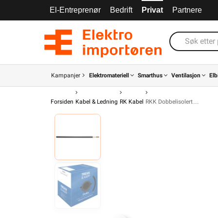
El-Entreprenør
Bedrift
Privat
Partnere
Kampanjer
Elektromateriell
Smarthus
Ventilasjon
Elb
Forsiden
Kabel & Ledning
RK Kabel
RKK Dobbelisolert