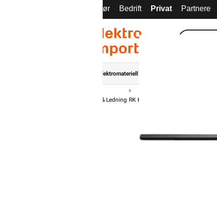
El-Entreprenør
Bedrift
Privat
Partnere
Kampanjer
Elektromateriell
Smarthus
Ventilasjon
Forsiden
Kabel & Ledning
RK Kabel
RKK Dobbelisolert