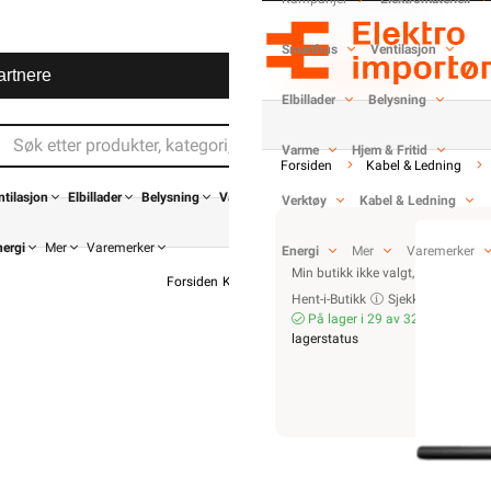
118,32 eks. mva.
Pris per 1 Meter
Smarthus
Ventilasjon
Hurtigkasse
artnere
Elbillader
Belysning
Varme
Hjem & Fritid
Forsiden
Kabel & Ledning
ntilasjon
Elbillader
Belysning
Varme
Verktøy
Kabel & Ledning
>1 000
nergi
Mer
Varemerker
Energi
Mer
Varemerker
Min butikk ikke valgt, velg
Min b
Forsiden
Kabel & Ledning
RK Kabel
RKK Dobbelisolert
Hent-i-Butikk
Sjekk
lagerstatus
På lager i 29 av 32 butikker, se
lagerstatus
R