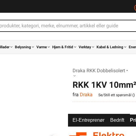
illader
Belysning
Varme
Hjem & Fritid
Verktøy
Kabel & Ledning
Ener
Draka RKK Dobbelisolert •
RKK 1KV 10mm²
fra
Draka
Se/Still ett spørsmål (
)
El-Entreprenør
Bedrift
Pr