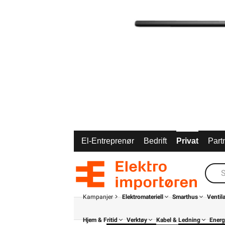
El-Entreprenør
Bedrift
Privat
Part
Kampanjer
Elektromateriell
Smarthus
Ventil
Hjem & Fritid
Verktøy
Kabel & Ledning
Energ