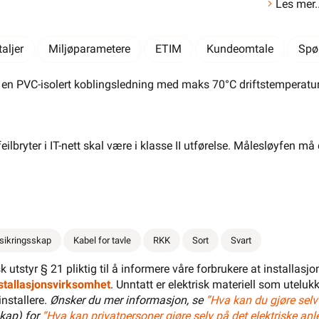
Les mer..
Belysning
Varme
Hjem & Fritid
Din butikk
Kontakt
oss
Verktøy
Kabel & Ledning
Energi
aljer
Miljøparametere
ETIM
Kundeomtale
Spø
Mer
Varemerker
n PVC-isolert koblingsledning med maks 70°C driftstemperatur. 
Finn butikk
Finn elektriker
Logg inn
Handlekurv
eilbryter i IT-nett skal være i klasse II utførelse. Målesløyfen
Draka RKK Dobbelisolert •
1KV 10mm² Sort T&K
fra
Draka
 sikringsskap
Se/Still ett spørsmål (
Kabel for tavle
)
RKK
Sort
Svart
isk utstyr § 21 pliktig til å informere våre forbrukere at installas
installasjonsvirksomhet
. Unntatt er elektrisk materiell som utelukk
installere.
Ønsker du mer informasjon, se
”Hva kan du gjøre selv
18,32 eks. mva.
>1 000+ på lager
kap) for
“Hva kan privatpersoner gjøre selv på det elektriske anl