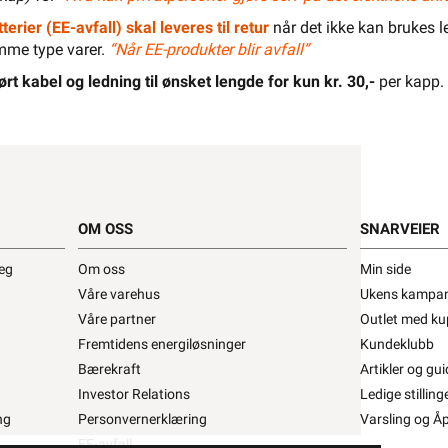
Pris per 1 Meter
terier (EE-avfall) skal leveres til retur
når det ikke kan brukes le
Min butikk ikke valgt, velg
Min butikk
mme type varer.
“Når EE-produkter blir avfall”
Hent-i-Butikk
Sjekk
lagerstatus
asse
På lager i 29 av 32 butikker, se
lagerstatus
ørt kabel og ledning til ønsket lengde for kun kr. 30,-
per kapp.
El-Entreprenør
Bedrift
Privat
Partner
Kampanjer
Elektromateriell
Smarthus
Ventilasjon
Elbillader
OM OSS
SNARVEIER
Belysning
Varme
Hjem & Fritid
deg
Om oss
Min side
Din butikk
Kontakt
oss
Våre varehus
Ukens kampan
Verktøy
Kabel & Ledning
Energi
Våre partner
Outlet med ku
Fremtidens energiløsninger
Mer
Varemerker
Kundeklubb
Bærekraft
Finn butikk
Finn elektriker
Logg inn
Artikler og gui
Handlekurv
Investor Relations
Ledige stilling
ng
Personvernerklæring
Varsling og Å
EE-avfall
Beskrivelse
Produktdetaljer
Miljøp