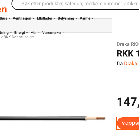
thus
Ventilasjon
Elbillader
Belysning
Varme
dning
Energi
Mer
Varemerker
RKK Dobbelisolert
Draka RKK
RKK 
fra
Draka
Din butikk
Kontakt
oss
147
Finn butikk
Finn elektriker
Logg inn
Handlekurv