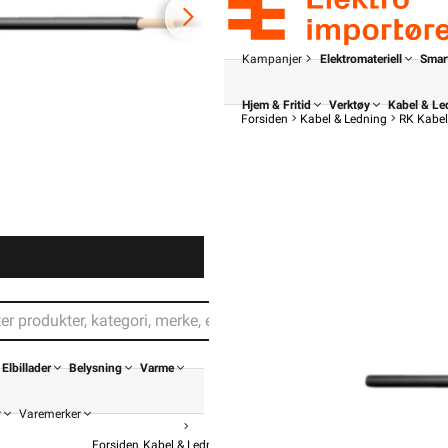
Kampanjer
Elektromateriell
Smar
Hjem & Fritid
Verktøy
Kabel & Le
Forsiden
Kabel & Ledning
RK Kabel
Elbillader
Belysning
Varme
r
Varemerker
Forsiden
Kabel & Ledning
RK Kabel
RKK Dobbelisolert