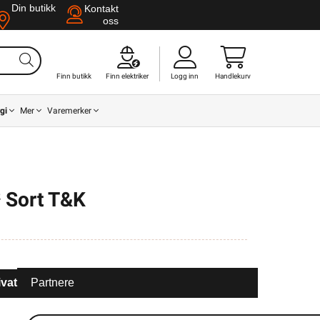
Din butikk
Kontakt
oss
Finn butikk
Finn elektriker
Logg inn
Handlekurv
gi
Mer
Varemerker
 Sort T&K
ivat
Partnere