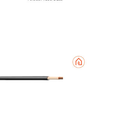
RKK 1
f
147,90
118,3
Pris 
Hurtigkass