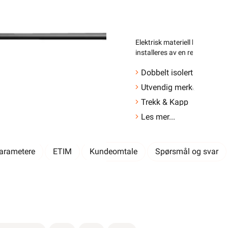
147,90
Elektrisk materiell beregnet p
H
installeres av en registrert i
Dobbelt isolert koblings
Utvendig merket
Trekk & Kapp
Les mer...
-
+
parametere
ETIM
Kundeomtale
Spørsmål og svar
Elektrisk materiell b