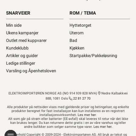
SNARVEIER
ROM / TEMA
Min side
Hyttetorget
Ukens kampanjer
Uterom
Outlet med kuppvarer
Bad
Kundeklubb
Kjøkken
Artikler og guider
Startpakke/Pakkeløsning
Ledige stillinger
Varsling og Åpenhetsloven
ELEKTROIMPORTØREN NORGE AS (NO 914 939 828 MVA)
Nedre Kalbakkvei
88B, 1081 Oslo
22 81 27 70
Alle produkter på nettsiden vises med gjeldende priser og betingelser, og enkelte
produkter beregnet for fast installasjon kan kun installeres av en registrert
installasjonsvirksomhet.
Les mer her
.
Alt som går på strøm eller batterier (EE-avfall) skal leveres til retur når det ikke
kan brukes lenger. Du kan returnere dette gratis i en av våre varehus og/eller
andre butikker som selger samme type varer.
Les mer her
.
Alt innhold Copyright © 2009-2024 - Elektroimportøren AS. All bruk av tekst og