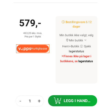
579,-
Bestillingsvare 6-12
dager
463,20 eks. mva.
Min butikk ikke valgt, velg
Pris per 1 Stykk
Min butikk
Hent-i-Butikk
Sjekk
Hurtigkasse
lagerstatus
Finnes ikke på lager i
butikkene, se
lagerstatus
-
+
LEGG I HANDLEKURV