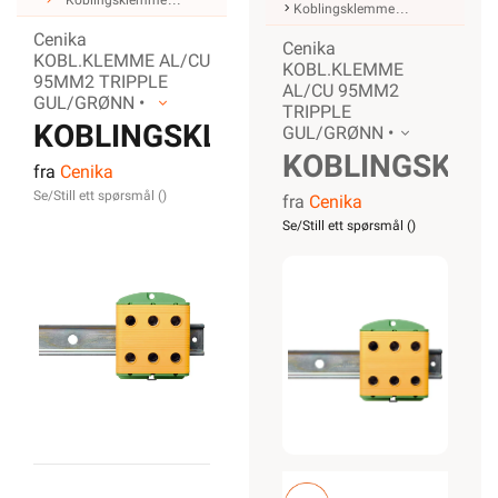
Koblingsklemme
Koblingsklemme
Cenika
Cenika
KOBL.KLEMME AL/CU
KOBL.KLEMME
95MM2 TRIPPLE
AL/CU 95MM2
GUL/GRØNN •
TRIPPLE
KOBLINGSKLEMME
GUL/GRØNN •
KOBLINGSKL
fra
Cenika
AL/CU
Se/Still ett spørsmål (
)
fra
Cenika
AL/CU
95MM2
Se/Still ett spørsmål (
)
95MM2
TRIPPLE
TRIPPLE
GUL/GRØNN
GUL/GRØNN