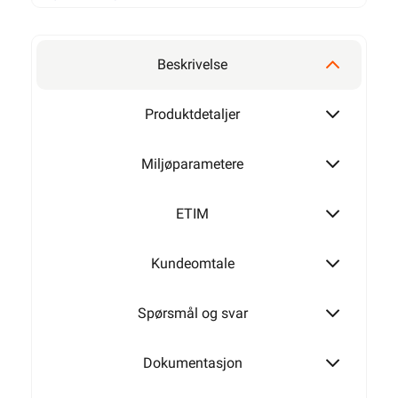
50mm²
Dobbel
Beskrivelse
95mm²
Produktdetaljer
Trippel
Miljøparametere
150mm²
ETIM
Kundeomtale
240mm²
Spørsmål og svar
Dokumentasjon