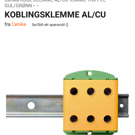
GUL/GRØNN •
KOBLINGSKLEMME AL/CU
fra
Cenika
95MM2 TRIPPLE GUL/GRØNN
Se/Still ett spørsmål (
)