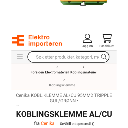
Logg inn
Handlekurv
Forsiden
Elektromateriell
Koblingsmateriell
Koblingsklemme
Cenika KOBL.KLEMME AL/CU 95MM2 TRIPPLE
GUL/GRØNN •
KOBLINGSKLEMME AL/CU
fra
Cenika
95MM2 TRIPPLE
Se/Still ett spørsmål (
)