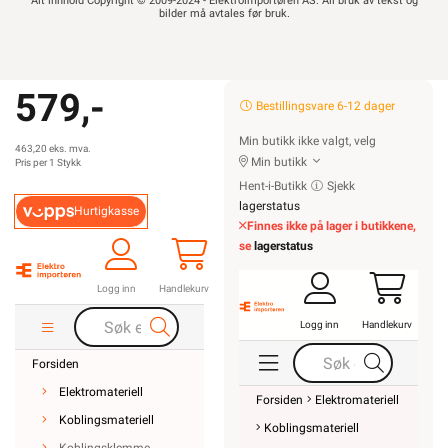
Alt innhold Copyright © 2009-2024 - Elektroimportøren AS. All bruk av tekst og
bilder må avtales før bruk.
579,-
Bestillingsvare 6-12 dager
Min butikk ikke valgt, velg
463,20 eks. mva.
Min butikk
Pris per 1 Stykk
Hent-i-Butikk
Sjekk
lagerstatus
Hurtigkasse
Finnes ikke på lager i butikkene,
se
lagerstatus
Logg inn
Handlekurv
Logg inn
Handlekurv
Forsiden
Elektromateriell
Forsiden
Elektromateriell
Koblingsmateriell
Koblingsmateriell