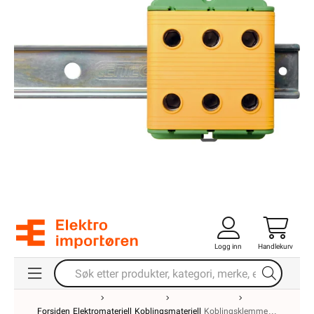
Logg inn
Handlekurv
Forsiden
Elektromateriell
Koblingsmateriell
Koblingsklemme