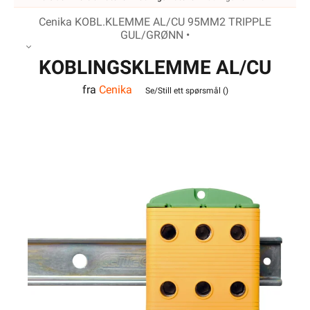
Cenika KOBL.KLEMME AL/CU 95MM2 TRIPPLE
GUL/GRØNN •
KOBLINGSKLEMME AL/CU
fra
Cenika
95MM2 TRIPPLE
Se/Still ett spørsmål (
)
GUL/GRØNN