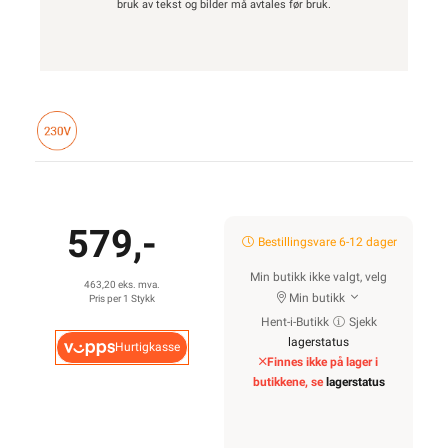
bruk av tekst og bilder må avtales før bruk.
579,-
Bestillingsvare 6-12 dager
Min butikk ikke valgt, velg
463,20 eks. mva.
Min butikk
Pris per 1 Stykk
Hent-i-Butikk
Sjekk
lagerstatus
Hurtigkasse
Finnes ikke på lager i
butikkene, se
lagerstatus