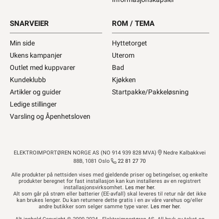
SNARVEIER
ROM / TEMA
Min side
Hyttetorget
Ukens kampanjer
Uterom
Outlet med kuppvarer
Bad
Kundeklubb
Kjøkken
Artikler og guider
Startpakke/Pakkeløsning
Ledige stillinger
Varsling og Åpenhetsloven
ELEKTROIMPORTØREN NORGE AS (NO 914 939 828 MVA)
Nedre Kalbakkvei
88B, 1081 Oslo
22 81 27 70
Alle produkter på nettsiden vises med gjeldende priser og betingelser, og enkelte
produkter beregnet for fast installasjon kan kun installeres av en registrert
installasjonsvirksomhet.
Les mer her
.
Alt som går på strøm eller batterier (EE-avfall) skal leveres til retur når det ikke
kan brukes lenger. Du kan returnere dette gratis i en av våre varehus og/eller
andre butikker som selger samme type varer.
Les mer her
.