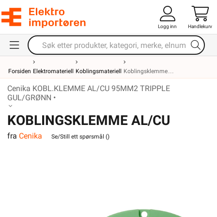
Logg inn
Handlekurv
Forsiden
Elektromateriell
Koblingsmateriell
Koblingsklemme
Cenika KOBL.KLEMME AL/CU 95MM2 TRIPPLE
GUL/GRØNN •
KOBLINGSKLEMME AL/CU
fra
Cenika
95MM2 TRIPPLE GUL/GRØNN
Se/Still ett spørsmål (
)