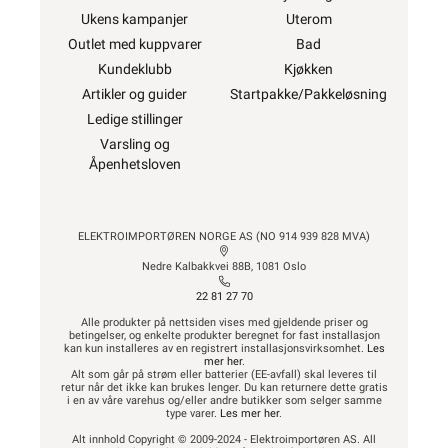
Ukens kampanjer
Uterom
Outlet med kuppvarer
Bad
Kundeklubb
Kjøkken
Artikler og guider
Startpakke/Pakkeløsning
Ledige stillinger
Varsling og
Åpenhetsloven
ELEKTROIMPORTØREN NORGE AS (NO 914 939 828 MVA)
Nedre Kalbakkvei 88B, 1081 Oslo
22 81 27 70
Alle produkter på nettsiden vises med gjeldende priser og
betingelser, og enkelte produkter beregnet for fast installasjon
kan kun installeres av en registrert installasjonsvirksomhet.
Les
mer her
.
Alt som går på strøm eller batterier (EE-avfall) skal leveres til
retur når det ikke kan brukes lenger. Du kan returnere dette gratis
i en av våre varehus og/eller andre butikker som selger samme
type varer.
Les mer her
.
Alt innhold Copyright © 2009-2024 - Elektroimportøren AS. All