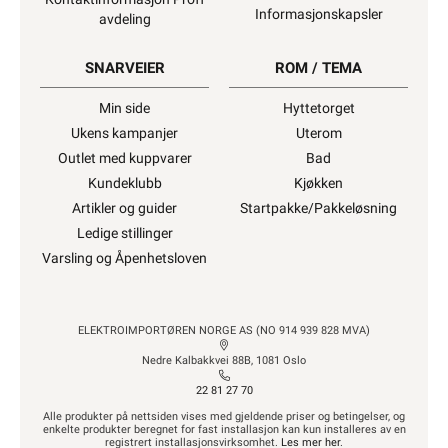
Informasjonskapsler
avdeling
SNARVEIER
ROM / TEMA
Min side
Hyttetorget
Ukens kampanjer
Uterom
Outlet med kuppvarer
Bad
Kundeklubb
Kjøkken
Artikler og guider
Startpakke/Pakkeløsning
Ledige stillinger
Varsling og Åpenhetsloven
ELEKTROIMPORTØREN NORGE AS (NO 914 939 828 MVA)
Nedre Kalbakkvei 88B, 1081 Oslo
22 81 27 70
Alle produkter på nettsiden vises med gjeldende priser og betingelser, og
enkelte produkter beregnet for fast installasjon kan kun installeres av en
registrert installasjonsvirksomhet.
Les mer her
.