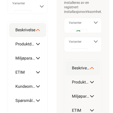
installeres av en
Varianter
registrert
installasjonsvirksomhet
.
50mm²
Dobbel
Varianter
Beskrivelse
Enkel
95mm²
Varianter
Produktdetaljer
Trippel
50mm²
Miljøparametere
Dobbel
150mm²
Beskrivelse
ETIM
95mm²
Produktdetaljer
Trippel
Kundeomtale
240mm²
Miljøparametere
Spørsmål og svar
150mm²
ETIM