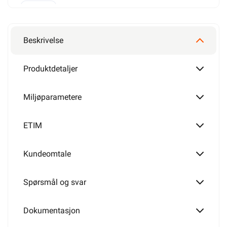
50mm²
Dobbel
Beskrivelse
95mm²
Produktdetaljer
Trippel
Miljøparametere
150mm²
ETIM
Kundeomtale
240mm²
Spørsmål og svar
Dokumentasjon