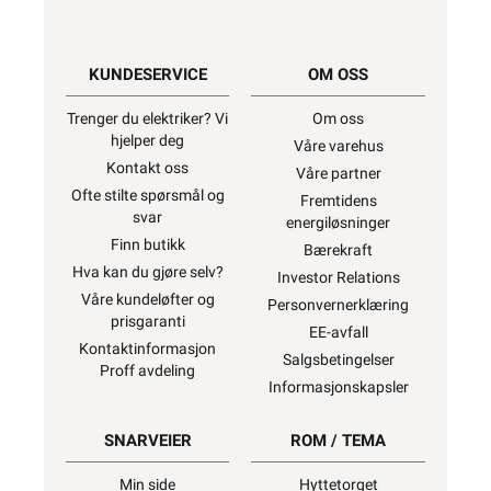
KUNDESERVICE
OM OSS
Trenger du elektriker? Vi
Om oss
hjelper deg
Våre varehus
Kontakt oss
Våre partner
Ofte stilte spørsmål og
Fremtidens
svar
energiløsninger
Finn butikk
Bærekraft
Hva kan du gjøre selv?
Investor Relations
Våre kundeløfter og
Personvernerklæring
prisgaranti
EE-avfall
Kontaktinformasjon
Salgsbetingelser
Proff avdeling
Informasjonskapsler
SNARVEIER
ROM / TEMA
Min side
Hyttetorget