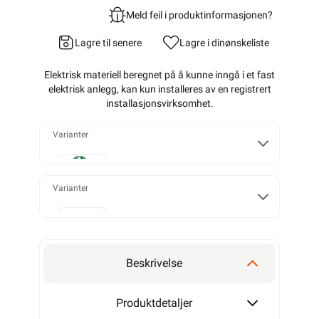
Meld feil i produktinformasjonen?
Lagre til senere
Lagre i din
ønskeliste
Elektrisk materiell beregnet på å kunne inngå i et fast
elektrisk anlegg, kan kun installeres av en registrert
installasjonsvirksomhet
.
Varianter
Enkel
Varianter
50mm²
Dobbel
Beskrivelse
95mm²
Produktdetaljer
Trippel