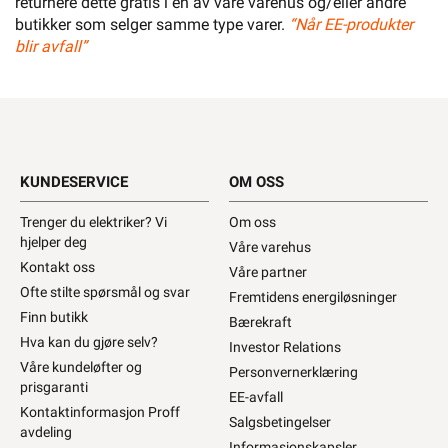
returnere dette gratis i en av våre varehus og/eller andre
butikker som selger samme type varer.
“Når EE-produkter
blir avfall”
KUNDESERVICE
OM OSS
Trenger du elektriker? Vi
Om oss
hjelper deg
Våre varehus
Kontakt oss
Våre partner
Ofte stilte spørsmål og svar
Fremtidens energiløsninger
Finn butikk
Bærekraft
Hva kan du gjøre selv?
Investor Relations
Våre kundeløfter og
Personvernerklæring
prisgaranti
EE-avfall
Kontaktinformasjon Proff
Salgsbetingelser
avdeling
Informasjonskapsler