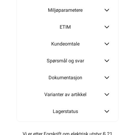
Miljøparametere
150mm²
ETIM
Kundeomtale
240mm²
Spørsmål og svar
Dokumentasjon
Varianter av artikkel
Lagerstatus
Vi er etter Forskrift om elektrisk utstyr § 21