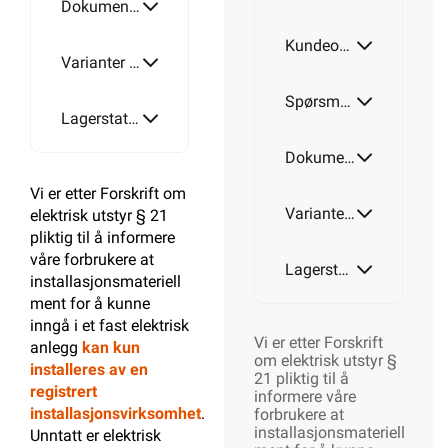
Dokumentasjon
Kundeomtale
240mm²
Varianter av artikkel
Spørsmål og svar
Lagerstatus
Dokumentasjon
Vi er etter Forskrift om
Varianter av artikkel
elektrisk utstyr § 21
pliktig til å informere
våre forbrukere at
Lagerstatus
installasjonsmateriell
ment for å kunne
inngå i et fast elektrisk
Vi er etter Forskrift
anlegg
kan kun
om elektrisk utstyr §
installeres av en
21 pliktig til å
registrert
informere våre
installasjonsvirksomhet
.
forbrukere at
installasjonsmateriell
Unntatt er elektrisk