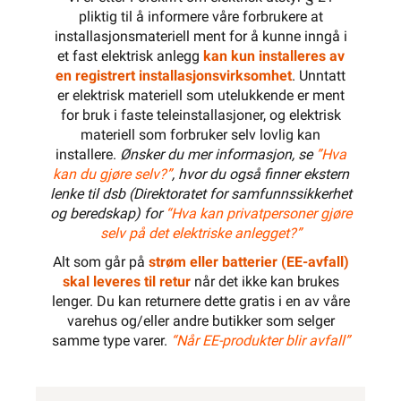
pliktig til å informere våre forbrukere at
installasjonsmateriell ment for å kunne inngå i
et fast elektrisk anlegg
kan kun installeres av
en registrert installasjonsvirksomhet
. Unntatt
er elektrisk materiell som utelukkende er ment
for bruk i faste teleinstallasjoner, og elektrisk
materiell som forbruker selv lovlig kan
installere.
Ønsker du mer informasjon, se
”Hva
kan du gjøre selv?”
, hvor du også finner ekstern
lenke til dsb (Direktoratet for samfunnssikkerhet
og beredskap) for
“Hva kan privatpersoner gjøre
selv på det elektriske anlegget?”
Alt som går på
strøm eller batterier (EE-avfall)
skal leveres til retur
når det ikke kan brukes
lenger. Du kan returnere dette gratis i en av våre
varehus og/eller andre butikker som selger
samme type varer.
“Når EE-produkter blir avfall”