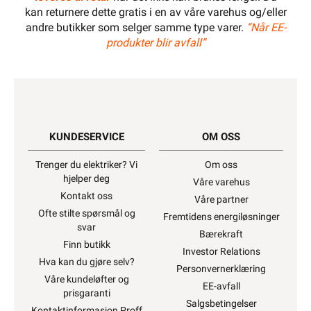
kan returnere dette gratis i en av våre varehus og/eller
andre butikker som selger samme type varer.
“Når EE-
produkter blir avfall”
KUNDESERVICE
OM OSS
Trenger du elektriker? Vi
Om oss
hjelper deg
Våre varehus
Kontakt oss
Våre partner
Ofte stilte spørsmål og
Fremtidens energiløsninger
svar
Bærekraft
Finn butikk
Investor Relations
Hva kan du gjøre selv?
Personvernerklæring
Våre kundeløfter og
EE-avfall
prisgaranti
Salgsbetingelser
Kontaktinformasjon Proff