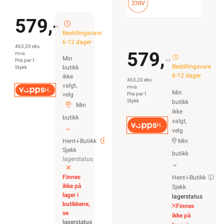
579,-
Bestillingsvare
6-12 dager
463,20 eks.
579,-
mva.
Min
Pris per 1
Bestillingsvare
butikk
Stykk
6-12 dager
ikke
463,20 eks.
valgt,
mva.
Hurtigkasse
Min
velg
Pris per 1
Stykk
butikk
Min
ikke
butikk
valgt,
Hurtigkasse
velg
Hent-i-Butikk
Min
Sjekk
butikk
lagerstatus
Finnes
Hent-i-Butikk
ikke på
Sjekk
lager i
lagerstatus
butikkene,
Finnes
se
ikke på
lagerstatus