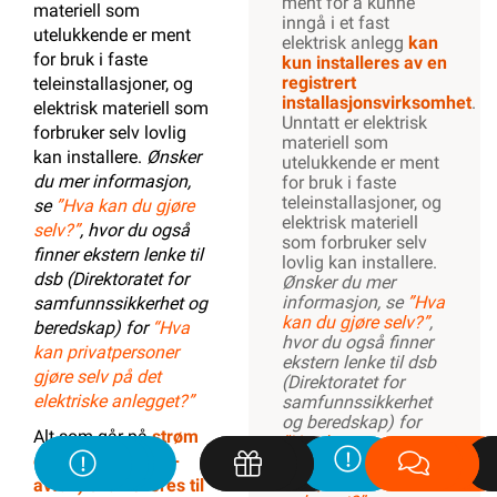
ment for å kunne
materiell som
inngå i et fast
utelukkende er ment
elektrisk anlegg
kan
for bruk i faste
kun installeres av en
registrert
teleinstallasjoner, og
installasjonsvirksomhet
.
elektrisk materiell som
Unntatt er elektrisk
forbruker selv lovlig
materiell som
kan installere.
Ønsker
utelukkende er ment
du mer informasjon,
for bruk i faste
teleinstallasjoner, og
se
”Hva kan du gjøre
elektrisk materiell
selv?”
, hvor du også
som forbruker selv
finner ekstern lenke til
lovlig kan installere.
dsb (Direktoratet for
Ønsker du mer
informasjon, se
”Hva
samfunnssikkerhet og
kan du gjøre selv?”
,
beredskap) for
“Hva
hvor du også finner
kan privatpersoner
ekstern lenke til dsb
gjøre selv på det
(Direktoratet for
elektriske anlegget?”
samfunnssikkerhet
og beredskap) for
Alt som går på
strøm
“Hva kan
eller batterier (EE-
privatpersoner gjøre
selv på det elektriske
avfall) skal leveres til