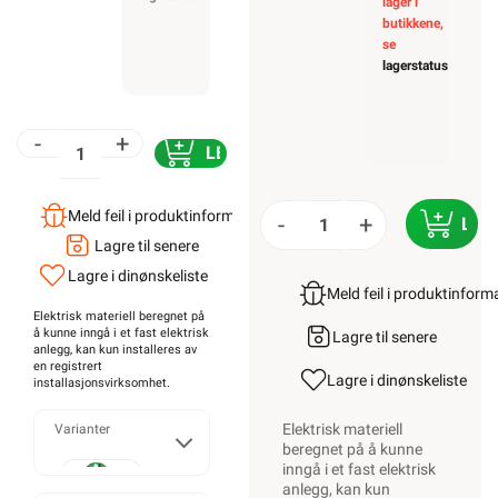
lager i
butikkene,
se
lagerstatus
-
+
LEGG I HANDLEKURV
Meld feil i produktinformasjonen?
-
+
LEG
Lagre til senere
Lagre i din
ønskeliste
Meld feil i produktinfor
Elektrisk materiell beregnet på
å kunne inngå i et fast elektrisk
Lagre til senere
anlegg, kan kun installeres av
en registrert
Lagre i din
ønskeliste
installasjonsvirksomhet
.
Elektrisk materiell
Varianter
beregnet på å kunne
inngå i et fast elektrisk
anlegg, kan kun
Enkel