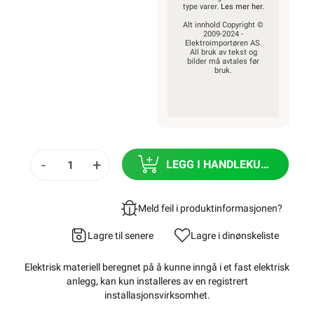
type varer.
Les mer her
.
Alt innhold Copyright ©
2009-2024 -
Elektroimportøren AS.
All bruk av tekst og
bilder må avtales før
bruk.
-
+
LEGG I HANDLEKURV
Meld feil i produktinformasjonen?
Lagre til senere
Lagre i din
ønskeliste
Elektrisk materiell beregnet på å kunne inngå i et fast elektrisk
anlegg, kan kun installeres av en registrert
installasjonsvirksomhet
.