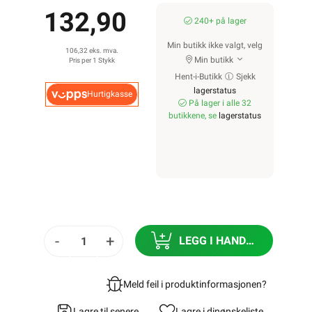
132,90
240+ på lager
Min butikk ikke valgt, velg
106,32 eks. mva.
Min butikk
Pris per 1 Stykk
Hent-i-Butikk
Sjekk
lagerstatus
Hurtigkasse
På lager i alle 32
butikkene, se
lagerstatus
-
+
LEGG I HANDLEKURV
Meld feil i produktinformasjonen?
Lagre til senere
Lagre i din
ønskeliste