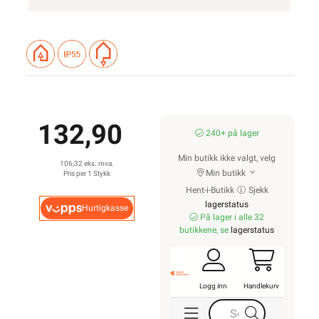
132,90
240+ på lager
Min butikk ikke valgt, velg
106,32 eks. mva.
Min butikk
Pris per 1 Stykk
Hent-i-Butikk
Sjekk
lagerstatus
Hurtigkasse
På lager i alle 32
butikkene, se
lagerstatus
Logg inn
Handlekurv