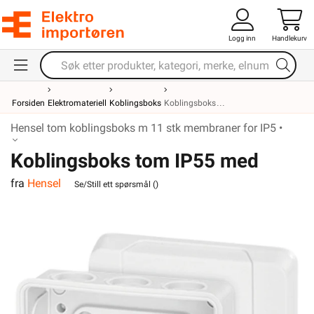
Logg inn
Handlekurv
Forsiden
Elektromateriell
Koblingsboks
Koblingsboks
Hensel tom koblingsboks m 11 stk membraner for IP5 •
Koblingsboks tom IP55 med
fra
Hensel
membraner DE 9321 Hensel
Se/Still ett spørsmål (
)