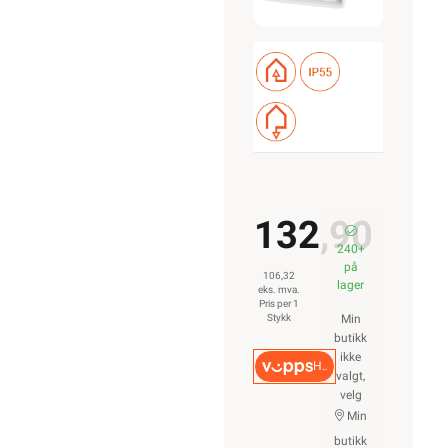
132,90
240+
på
106,32
lager
eks. mva.
Pris per 1
Stykk
Min
butikk
ikke
Hurtigkasse
valgt,
velg
Min
butikk