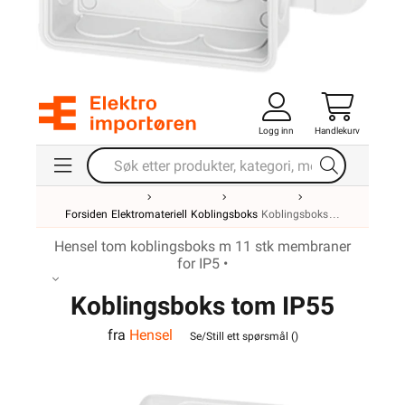
Logg inn
Handlekurv
Forsiden
Elektromateriell
Koblingsboks
Koblingsboks
Hensel tom koblingsboks m 11 stk membraner
for IP5 •
Koblingsboks tom IP55
fra
Hensel
med membraner DE 9321
Se/Still ett spørsmål (
)
Hensel