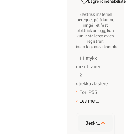
Lagre i din
ønskeliste
Elektrisk materiell
beregnet på å kunne
inngå i et fast
elektrisk anlegg, kan
kun installeres av en
registrert
installasjonsvirksomhet
.
11 stykk
membraner
2
strekkavlastere
For IP55
Les mer...
Beskrivelse