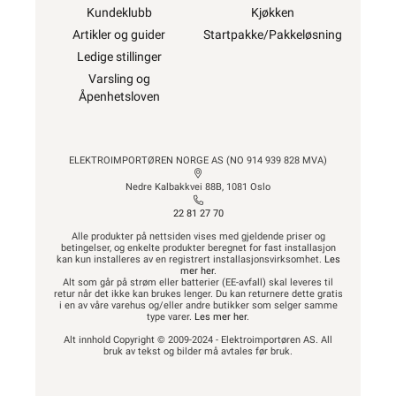
Kundeklubb
Kjøkken
Artikler og guider
Startpakke/Pakkeløsning
Ledige stillinger
Varsling og
Åpenhetsloven
ELEKTROIMPORTØREN NORGE AS (NO 914 939 828 MVA)
Nedre Kalbakkvei 88B, 1081 Oslo
22 81 27 70
Alle produkter på nettsiden vises med gjeldende priser og
betingelser, og enkelte produkter beregnet for fast installasjon
kan kun installeres av en registrert installasjonsvirksomhet.
Les
mer her
.
Alt som går på strøm eller batterier (EE-avfall) skal leveres til
retur når det ikke kan brukes lenger. Du kan returnere dette gratis
i en av våre varehus og/eller andre butikker som selger samme
type varer.
Les mer her
.
Alt innhold Copyright © 2009-2024 - Elektroimportøren AS. All
bruk av tekst og bilder må avtales før bruk.