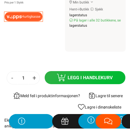
Min butikk
Pris per 1 Stykk
Hent-i-Butikk
Sjekk
lagerstatus
Hurtigkasse
På lager i alle 32 butikkene, se
lagerstatus
-
+
LEGG I HANDLEKURV
Meld feil i produktinformasjonen?
Lagre til senere
Lagre i din
ønskeliste
Elektrisk materiell beregnet på å kunne inngå i et fast elektrisk
anlegg, kan kun installeres av en registrert installasjonsvirksomhet
.