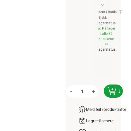
Hent-i-Butikk
Sjekk
lagerstatus
På lager
i alle 32
butikkene,
se
lagerstatus
-
+
LEGG
Meld feil i produktinfor
Lagre til senere