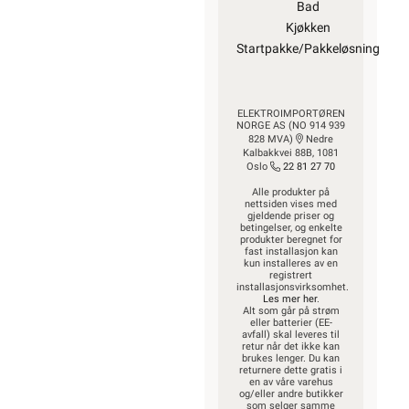
Bad
Kjøkken
Startpakke/Pakkeløsning
ELEKTROIMPORTØREN
NORGE AS (NO 914 939
828 MVA)
Nedre
Kalbakkvei 88B, 1081
Oslo
22 81 27 70
Alle produkter på
nettsiden vises med
gjeldende priser og
betingelser, og enkelte
produkter beregnet for
fast installasjon kan
kun installeres av en
registrert
installasjonsvirksomhet.
Les mer her
.
Alt som går på strøm
eller batterier (EE-
avfall) skal leveres til
retur når det ikke kan
brukes lenger. Du kan
returnere dette gratis i
en av våre varehus
og/eller andre butikker
som selger samme