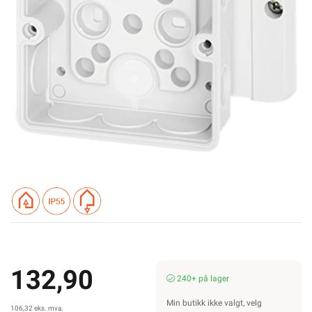
132,90
240+ på lager
Min butikk ikke valgt, velg
106,32 eks. mva.