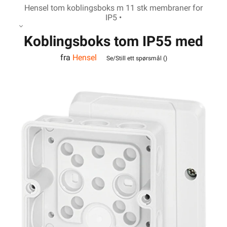
Hensel tom koblingsboks m 11 stk membraner for
IP5 •
Koblingsboks tom IP55 med
fra
Hensel
membraner DE 9321 Hensel
Se/Still ett spørsmål (
)