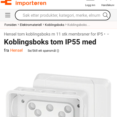
Logg inn
Handlekurv
Forsiden
Elektromateriell
Koblingsboks
Koblingsboks
Hensel tom koblingsboks m 11 stk membraner for IP5 •
Koblingsboks tom IP55 med
fra
Hensel
membraner DE 9321 Hensel
Se/Still ett spørsmål (
)