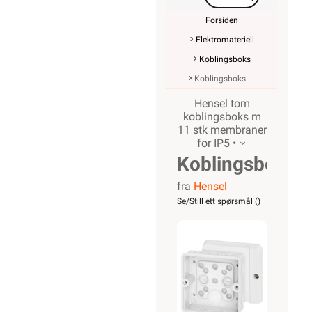
Forsiden
Elektromateriell
Koblingsboks
Koblingsboks
Hensel tom
koblingsboks m
11 stk membraner
for IP5 •
Koblingsboks
fra
Hensel
tom IP55
Se/Still ett spørsmål (
)
med
membraner
DE 9321
Hensel