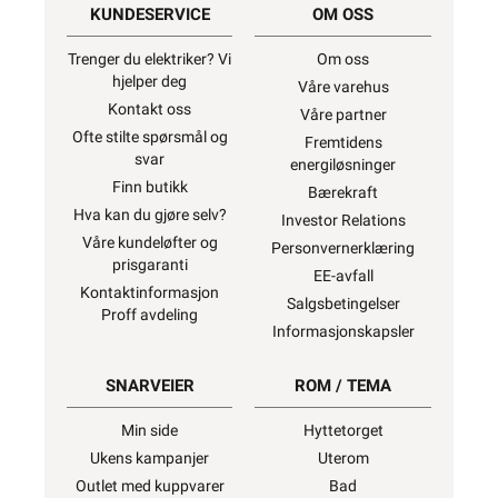
KUNDESERVICE
OM OSS
Trenger du elektriker? Vi
Om oss
hjelper deg
Våre varehus
Kontakt oss
Våre partner
Ofte stilte spørsmål og
Fremtidens
svar
energiløsninger
Finn butikk
Bærekraft
Hva kan du gjøre selv?
Investor Relations
Våre kundeløfter og
Personvernerklæring
prisgaranti
EE-avfall
Kontaktinformasjon
Salgsbetingelser
Proff avdeling
Informasjonskapsler
SNARVEIER
ROM / TEMA
Min side
Hyttetorget
Ukens kampanjer
Uterom
Outlet med kuppvarer
Bad