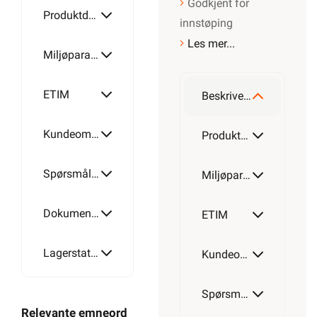
Godkjent for
Produktdetaljer
innstøping
Les mer...
Miljøparametere
ETIM
Beskrivelse
Kundeomtale
Produktdetaljer
Spørsmål og svar
Miljøparametere
Dokumentasjon
ETIM
Lagerstatus
Kundeomtale
Spørsmål og svar
Relevante emneord