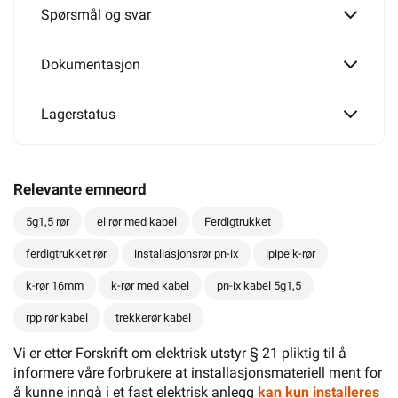
Spørsmål og svar
Dokumentasjon
Lagerstatus
Relevante emneord
5g1,5 rør
el rør med kabel
Ferdigtrukket
ferdigtrukket rør
installasjonsrør pn-ix
ipipe k-rør
k-rør 16mm
k-rør med kabel
pn-ix kabel 5g1,5
rpp rør kabel
trekkerør kabel
Vi er etter Forskrift om elektrisk utstyr § 21 pliktig til å
informere våre forbrukere at installasjonsmateriell ment for
å kunne inngå i et fast elektrisk anlegg
kan kun installeres