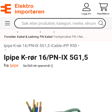
Logg inn
Handlekurv
Forsiden
Kabel & Ledning
PN Kabel
Ferdigtrukket PN I Rør
Ipipe K-rør 16/PN-IX 5G1,5 iCable rPP R50 •
Ipipe K-rør 16/PN-IX 5G1,5
fra
Ipipe
iCable rPP R50
Se/Still ett spørsmål (
)