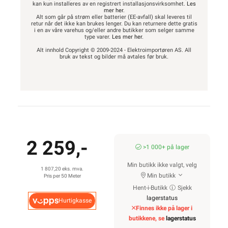
kan kun installeres av en registrert installasjonsvirksomhet.
Les
mer her
.
Alt som går på strøm eller batterier (EE-avfall) skal leveres til
retur når det ikke kan brukes lenger. Du kan returnere dette gratis
i en av våre varehus og/eller andre butikker som selger samme
type varer.
Les mer her
.
Alt innhold Copyright © 2009-2024 - Elektroimportøren AS. All
bruk av tekst og bilder må avtales før bruk.
2 259,-
>1 000+ på lager
Min butikk ikke valgt, velg
1 807,20 eks. mva.
Min butikk
Pris per 50 Meter
Hent-i-Butikk
Sjekk
lagerstatus
Hurtigkasse
Finnes ikke på lager i
butikkene, se
lagerstatus