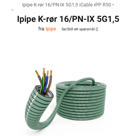
Ipipe K-rør 16/PN-IX 5G1,5 iCable rPP R50 •
Ipipe K-rør 16/PN-IX 5G1,5
fra
Ipipe
iCable rPP R50
Se/Still ett spørsmål (
)