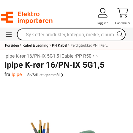
Logg inn
Handlekurv
Forsiden
Kabel & Ledning
PN Kabel
Ferdigtrukket PN I Rør
Ipipe K-rør 16/PN-IX 5G1,5 iCable rPP R50 •
Ipipe K-rør 16/PN-IX 5G1,5
fra
Ipipe
iCable rPP R50
Se/Still ett spørsmål (
)