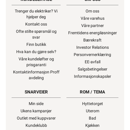
Trenger du elektriker? Vi
Om oss
hjelper deg
Våre varehus
Kontakt oss
Våre partner
Ofte stilte spørsmål og
Fremtidens energiløsninger
svar
Bærekraft
Finn butikk
Investor Relations
Hva kan du gjøre selv?
Personvernerklæring
Våre kundeløfter og
EE-avfall
prisgaranti
Salgsbetingelser
Kontaktinformasjon Proff
Informasjonskapsler
avdeling
SNARVEIER
ROM / TEMA
Min side
Hyttetorget
Ukens kampanjer
Uterom
Outlet med kuppvarer
Bad
Kundeklubb
Kjøkken