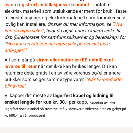
av en registrert installasjonsvirksomhet
. Unntatt er
elektrisk materiell som utelukkende er ment for bruk i faste
teleinstallasjoner, og elektrisk materiell som forbruker selv
lovlig kan installere.
Ønsker du mer informasjon, se
”Hva
kan du gjøre selv?”
, hvor du også finner ekstern lenke til
dsb (Direktoratet for samfunnssikkerhet og beredskap) for
“Hva kan privatpersoner gjøre selv på det elektriske
anlegget?”
Alt som går på
strøm eller batterier (EE-avfall) skal
leveres til retur
når det ikke kan brukes lenger. Du kan
returnere dette gratis i en av våre varehus og/eller andre
butikker som selger samme type varer.
“Når EE-produkter
blir avfall”
Vi kapper det meste av
lagerført kabel og ledning til
ønsket lengde for kun kr. 30,-
per kapp.
Kapping av ikke
lagerført spesialkabel på trommel må vi dessverre viderebelaste ett gebyr på
kr. 600,- fra vår produsent