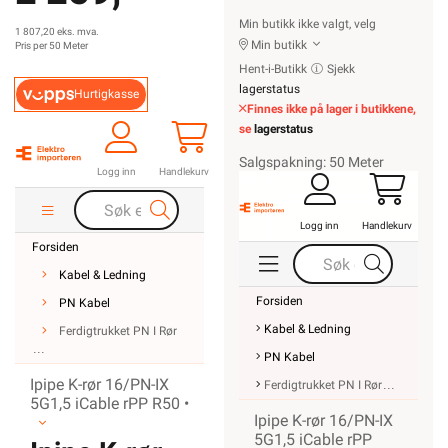
Min butikk ikke valgt, velg
1 807,20 eks. mva.
Min butikk
Pris per 50 Meter
Hent-i-Butikk
Sjekk
lagerstatus
Hurtigkasse
Finnes ikke på lager i butikkene,
se
lagerstatus
Salgspakning: 50 Meter
Logg inn
Handlekurv
Logg inn
Handlekurv
Forsiden
Kabel & Ledning
Forsiden
PN Kabel
Kabel & Ledning
Ferdigtrukket PN I Rør
PN Kabel
Ipipe K-rør 16/PN-IX
Ferdigtrukket PN I Rør
5G1,5 iCable rPP R50 •
Ipipe K-rør 16/PN-IX
5G1,5 iCable rPP