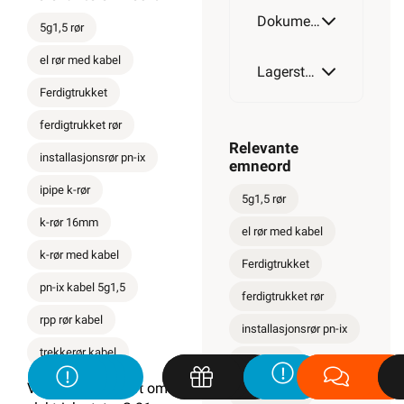
Dokumentasjon
5g1,5 rør
el rør med kabel
Lagerstatus
Ferdigtrukket
ferdigtrukket rør
Relevante
installasjonsrør pn-ix
emneord
ipipe k-rør
5g1,5 rør
k-rør 16mm
el rør med kabel
k-rør med kabel
Ferdigtrukket
pn-ix kabel 5g1,5
ferdigtrukket rør
rpp rør kabel
installasjonsrør pn-ix
trekkerør kabel
ipipe k-rør
Vi er etter Forskrift om
k-rør 16mm