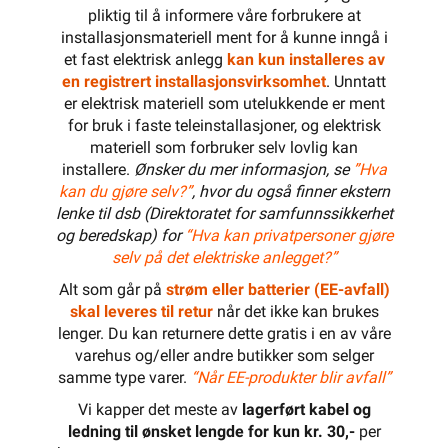
pliktig til å informere våre forbrukere at
installasjonsmateriell ment for å kunne inngå i
et fast elektrisk anlegg
kan kun installeres av
en registrert installasjonsvirksomhet
. Unntatt
er elektrisk materiell som utelukkende er ment
for bruk i faste teleinstallasjoner, og elektrisk
materiell som forbruker selv lovlig kan
installere.
Ønsker du mer informasjon, se
”Hva
kan du gjøre selv?”
, hvor du også finner ekstern
lenke til dsb (Direktoratet for samfunnssikkerhet
og beredskap) for
“Hva kan privatpersoner gjøre
selv på det elektriske anlegget?”
Alt som går på
strøm eller batterier (EE-avfall)
skal leveres til retur
når det ikke kan brukes
lenger. Du kan returnere dette gratis i en av våre
varehus og/eller andre butikker som selger
samme type varer.
“Når EE-produkter blir avfall”
Vi kapper det meste av
lagerført kabel og
ledning til ønsket lengde for kun kr. 30,-
per