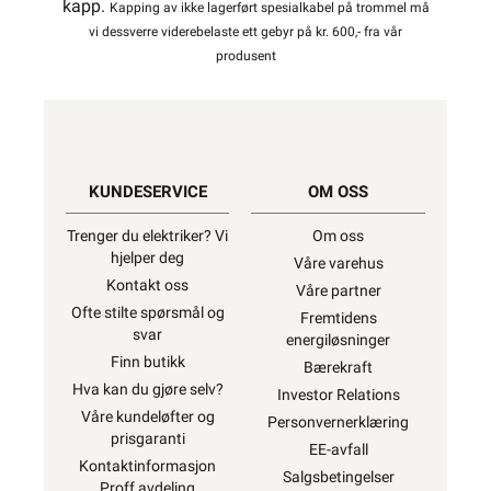
kapp.
Kapping av ikke lagerført spesialkabel på trommel må
vi dessverre viderebelaste ett gebyr på kr. 600,- fra vår
produsent
KUNDESERVICE
OM OSS
Trenger du elektriker? Vi
Om oss
hjelper deg
Våre varehus
Kontakt oss
Våre partner
Ofte stilte spørsmål og
Fremtidens
svar
energiløsninger
Finn butikk
Bærekraft
Hva kan du gjøre selv?
Investor Relations
Våre kundeløfter og
Personvernerklæring
prisgaranti
EE-avfall
Kontaktinformasjon
Salgsbetingelser
Proff avdeling