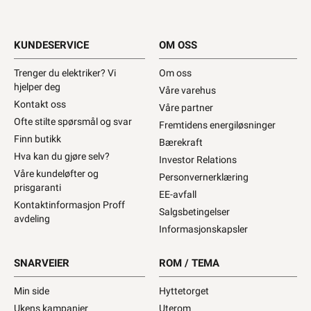
KUNDESERVICE
OM OSS
Trenger du elektriker? Vi
Om oss
hjelper deg
Våre varehus
Kontakt oss
Våre partner
Ofte stilte spørsmål og svar
Fremtidens energiløsninger
Finn butikk
Bærekraft
Hva kan du gjøre selv?
Investor Relations
Våre kundeløfter og
Personvernerklæring
prisgaranti
EE-avfall
Kontaktinformasjon Proff
Salgsbetingelser
avdeling
Informasjonskapsler
SNARVEIER
ROM / TEMA
Min side
Hyttetorget
Ukens kampanjer
Uterom