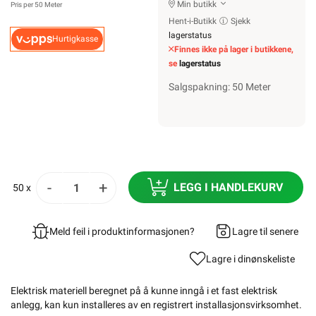
Min butikk
Pris per 50 Meter
Hent-i-Butikk
Sjekk
lagerstatus
Hurtigkasse
Finnes ikke på lager i butikkene,
se
lagerstatus
Salgspakning: 50 Meter
-
+
LEGG I HANDLEKURV
50 x
Meld feil i produktinformasjonen?
Lagre til senere
Lagre i din
ønskeliste
Elektrisk materiell beregnet på å kunne inngå i et fast elektrisk
anlegg, kan kun installeres av en registrert installasjonsvirksomhet
.