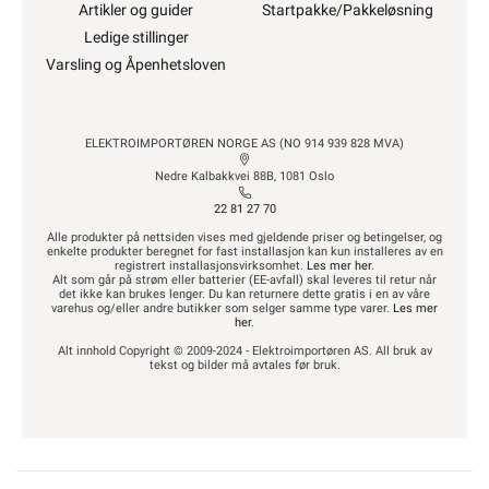
Artikler og guider
Startpakke/Pakkeløsning
Ledige stillinger
Varsling og Åpenhetsloven
ELEKTROIMPORTØREN NORGE AS (NO 914 939 828 MVA)
Nedre Kalbakkvei 88B, 1081 Oslo
22 81 27 70
Alle produkter på nettsiden vises med gjeldende priser og betingelser, og
enkelte produkter beregnet for fast installasjon kan kun installeres av en
registrert installasjonsvirksomhet.
Les mer her
.
Alt som går på strøm eller batterier (EE-avfall) skal leveres til retur når
det ikke kan brukes lenger. Du kan returnere dette gratis i en av våre
varehus og/eller andre butikker som selger samme type varer.
Les mer
her
.
Alt innhold Copyright © 2009-2024 - Elektroimportøren AS. All bruk av
tekst og bilder må avtales før bruk.