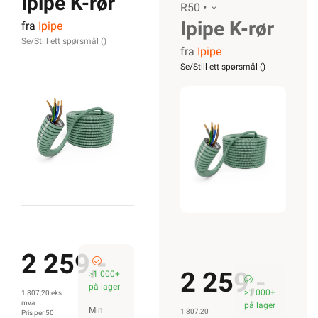
Ipipe K-rør
R50 •
Ipipe K-rør
fra
Ipipe
16/PN-IX
Se/Still ett spørsmål (
)
fra
Ipipe
16/PN-IX
5G1,5 iCable
Se/Still ett spørsmål (
)
5G1,5
rPP R50
iCable rPP
R50
2 259,-
2 259,-
>1 000+
på lager
>1 000+
1 807,20 eks.
mva.
på lager
Min
1 807,20
Pris per 50