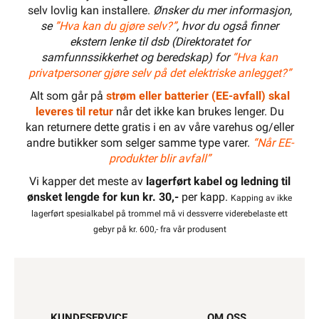
selv lovlig kan installere.
Ønsker du mer informasjon,
se
”Hva kan du gjøre selv?”
, hvor du også finner
ekstern lenke til dsb (Direktoratet for
samfunnssikkerhet og beredskap) for
“Hva kan
privatpersoner gjøre selv på det elektriske anlegget?”
Alt som går på
strøm eller batterier (EE-avfall) skal
leveres til retur
når det ikke kan brukes lenger. Du
kan returnere dette gratis i en av våre varehus og/eller
andre butikker som selger samme type varer.
“Når EE-
produkter blir avfall”
Vi kapper det meste av
lagerført kabel og ledning til
ønsket lengde for kun kr. 30,-
per kapp.
Kapping av ikke
lagerført spesialkabel på trommel må vi dessverre viderebelaste ett
gebyr på kr. 600,- fra vår produsent
KUNDESERVICE
OM OSS