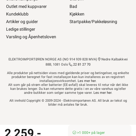
Outlet med kuppvarer
Bad
Kundeklubb
Kjøkken
Artikler og guider
Startpakke/Pakkeløsning
Ledige stillinger
Varsling og Åpenhetsloven
ELEKTROIMPORTØREN NORGE AS (NO 914 939 828 MVA)
Nedre Kalbakkvei
88B, 1081 Oslo
22 81 27 70
Alle produkter på nettsiden vises med gjeldende priser og betingelser, og enkelte
produkter beregnet for fast installasjon kan kun installeres av en registrert
installasjonsvirksomhet.
Les mer her
.
Alt som går på strøm eller batterier (EE-avfall) skal leveres til retur når det ikke
kan brukes lenger. Du kan returnere dette gratis i en av våre varehus og/eller
andre butikker som selger samme type varer.
Les mer her
.
Alt innhold Copyright © 2009-2024 - Elektroimportøren AS. All bruk av tekst og
bilder må avtales før bruk.
2 259,-
>1 000+ på lager