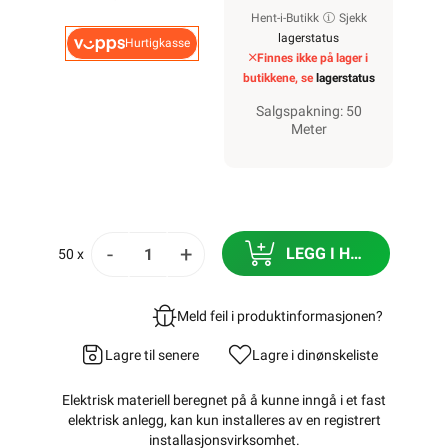
Hent-i-Butikk
Sjekk
lagerstatus
Hurtigkasse
Finnes ikke på lager i
butikkene, se
lagerstatus
Salgspakning: 50
Meter
-
+
LEGG I HANDLEKURV
50 x
Meld feil i produktinformasjonen?
Lagre til senere
Lagre i din
ønskeliste
Elektrisk materiell beregnet på å kunne inngå i et fast
elektrisk anlegg, kan kun installeres av en registrert
installasjonsvirksomhet
.