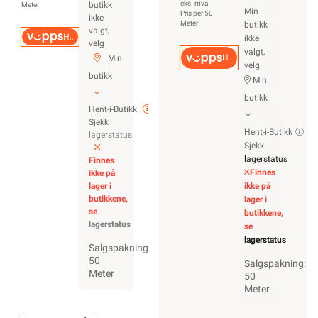
eks. mva.
butikk
Meter
Min
Pris per 50
ikke
Meter
butikk
valgt,
Hurtigkasse
ikke
velg
valgt,
Hurtigkasse
Min
velg
butikk
Min
butikk
Hent-i-Butikk
Sjekk
Hent-i-Butikk
lagerstatus
Sjekk
lagerstatus
Finnes
Finnes
ikke på
lager i
ikke på
butikkene,
lager i
se
butikkene,
lagerstatus
se
lagerstatus
Salgspakning:
50
Salgspakning:
Meter
50
Meter