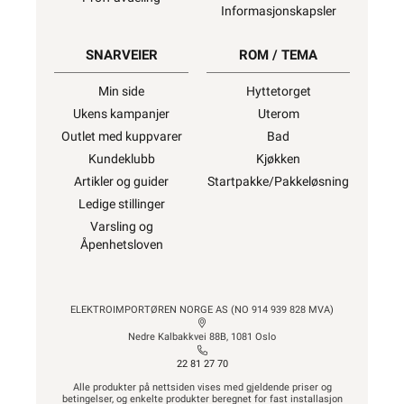
Informasjonskapsler
SNARVEIER
ROM / TEMA
Min side
Hyttetorget
Ukens kampanjer
Uterom
Outlet med kuppvarer
Bad
Kundeklubb
Kjøkken
Artikler og guider
Startpakke/Pakkeløsning
Ledige stillinger
Varsling og
Åpenhetsloven
ELEKTROIMPORTØREN NORGE AS (NO 914 939 828 MVA)
Nedre Kalbakkvei 88B, 1081 Oslo
22 81 27 70
Alle produkter på nettsiden vises med gjeldende priser og
betingelser, og enkelte produkter beregnet for fast installasjon