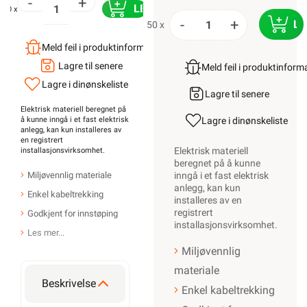
-
+
LEGG I HANDLEKURV
50 x
-
+
LE
50 x
Meld feil i produktinformasjonen?
Lagre til senere
Meld feil i produktinfor
Lagre i din
ønskeliste
Lagre til senere
Elektrisk materiell beregnet på
å kunne inngå i et fast elektrisk
Lagre i din
ønskeliste
anlegg, kan kun installeres av
en registrert
Elektrisk materiell
installasjonsvirksomhet
.
beregnet på å kunne
Miljøvennlig materiale
inngå i et fast elektrisk
anlegg, kan kun
Enkel kabeltrekking
installeres av en
registrert
Godkjent for innstøping
installasjonsvirksomhet
.
Les mer...
Miljøvennlig
materiale
Beskrivelse
Enkel kabeltrekking