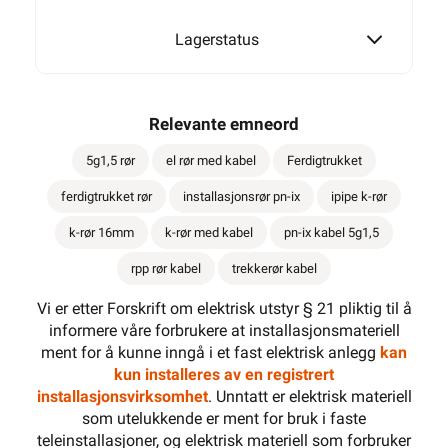
Lagerstatus
Relevante emneord
5g1,5 rør
el rør med kabel
Ferdigtrukket
ferdigtrukket rør
installasjonsrør pn-ix
ipipe k-rør
k-rør 16mm
k-rør med kabel
pn-ix kabel 5g1,5
rpp rør kabel
trekkerør kabel
Vi er etter Forskrift om elektrisk utstyr § 21 pliktig til å
informere våre forbrukere at installasjonsmateriell
ment for å kunne inngå i et fast elektrisk anlegg
kan
kun installeres av en registrert
installasjonsvirksomhet
. Unntatt er elektrisk materiell
som utelukkende er ment for bruk i faste
teleinstallasjoner, og elektrisk materiell som forbruker