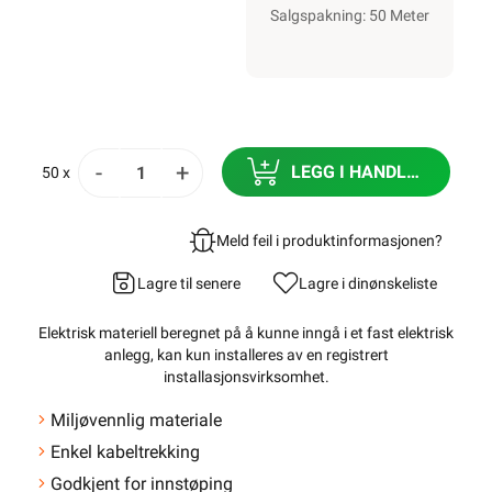
Salgspakning: 50 Meter
-
+
LEGG I HANDLEKURV
50 x
Meld feil i produktinformasjonen?
Lagre til senere
Lagre i din
ønskeliste
Elektrisk materiell beregnet på å kunne inngå i et fast elektrisk
anlegg, kan kun installeres av en registrert
installasjonsvirksomhet
.
Miljøvennlig materiale
Enkel kabeltrekking
Godkjent for innstøping