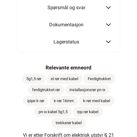
Spørsmål og svar
Dokumentasjon
Lagerstatus
Relevante emneord
5g1,5 rør
el rør med kabel
Ferdigtrukket
ferdigtrukket rør
installasjonsrør pn-ix
ipipe k-rør
k-rør 16mm
k-rør med kabel
pn-ix kabel 5g1,5
rpp rør kabel
trekkerør kabel
Vi er etter Forskrift om elektrisk utstyr § 21