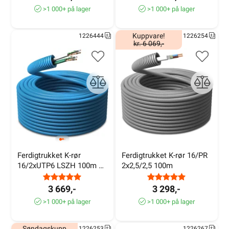
>1 000+ på lager
>1 000+ på lager
Kuppvare!
1226444
1226254
kr. 6 069,-
Ferdigtrukket K-rør 
Ferdigtrukket K-rør 16/PR 
16/2xUTP6 LSZH 100m 
2x2,5/2,5 100m
PM Flex
3 669,-
3 298,-
>1 000+ på lager
>1 000+ på lager
Søndagskupp
1226253
1226267