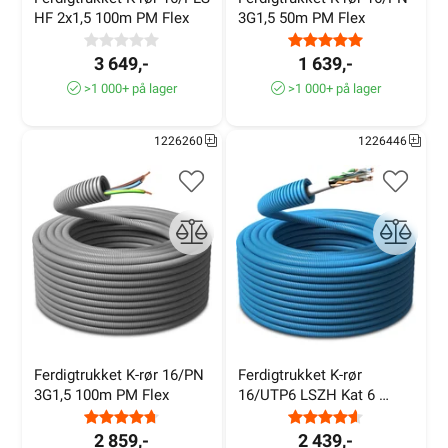
HF 2x1,5 100m PM Flex
3G1,5 50m PM Flex
3 649,-
1 639,-
>1 000+ på lager
>1 000+ på lager
1226260
1226446
Ferdigtrukket K-rør 16/PN 
Ferdigtrukket K-rør 
3G1,5 100m PM Flex
16/UTP6 LSZH Kat 6 
100m
2 859,-
2 439,-