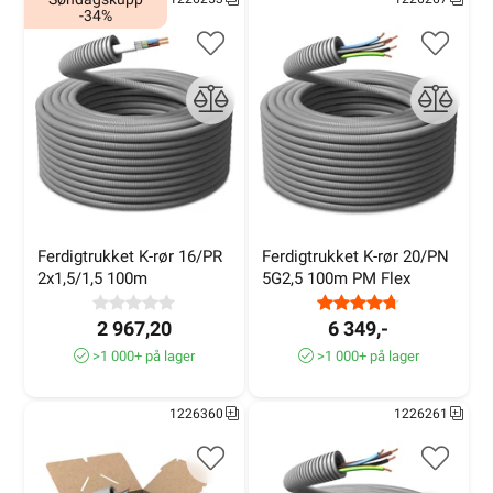
-34%
Ferdigtrukket K-rør 16/PR 
Ferdigtrukket K-rør 20/PN 
2x1,5/1,5 100m
5G2,5 100m PM Flex
2 967,20
6 349,-
>1 000+ på lager
>1 000+ på lager
1226360
1226261