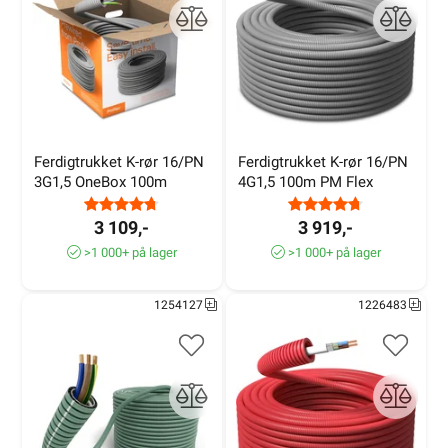
Ferdigtrukket K-rør 16/PN 
Ferdigtrukket K-rør 16/PN 
3G1,5 OneBox 100m
4G1,5 100m PM Flex
3 109,-
3 919,-
>1 000+ på lager
>1 000+ på lager
1254127
1226483