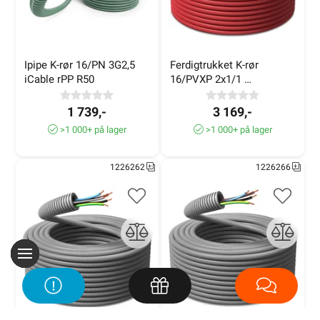
Ipipe K-rør 16/PN 3G2,5 
Ferdigtrukket K-rør 
iCable rPP R50
16/PVXP 2x1/1 
Brannalarmkabel 100m
1 739,-
3 169,-
>1 000+ på lager
>1 000+ på lager
1226262
1226266