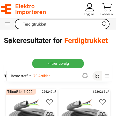
Logg inn
Handlekurv
Søkeresultater for
Ferdigtrukket
Filtrer utvalg
Beste treff
70
Artikler
Tilbud!
kr. 1 999,-
1226247
1226265