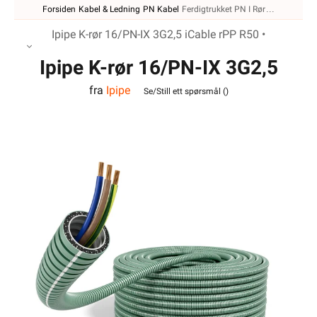
Ipipe K-rør 16/PN-IX 3G2,5 iCable rPP R50 •
Ipipe K-rør 16/PN-IX 3G2,5
fra
Ipipe
iCable rPP R50
Se/Still ett spørsmål (
)