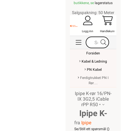
SNARVEIER
Min side
Ukens kampanjer
Outlet med
kuppvarer
Kundeklubb
Artikler og guider
Ledige stillinger
Varsling og
Åpenhetsloven
ROM / TEMA
Hyttetorget
Uterom
Bad
Kjøkken
Startpakke/Pakkeløsning