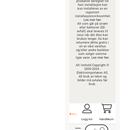
Trenger du
elektriker? Vi hjelper
deg
Kontakt oss
Ofte stilte spørsmål
og svar
Finn butikk
Hva kan du gjøre
selv?
Våre kundeløfter og
prisgaranti
Kontaktinformasjon
Proff avdeling
OM OSS
Om oss
Våre varehus
Våre partner
Fremtidens
energiløsninger