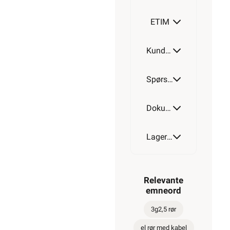
rPP
R50
1 889,-
>1 000+
på lager
1 511,20
eks.
Min
mva.
Pris per
butikk
50 Meter
ikke
valgt,
velg
Hurtigkasse
Min
butikk
Hent-i-Butikk
Sjekk