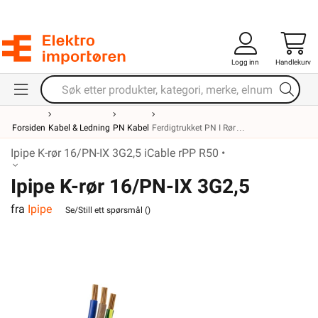
Logg inn
Handlekurv
Forsiden
Kabel & Ledning
PN Kabel
Ferdigtrukket PN I Rør
Ipipe K-rør 16/PN-IX 3G2,5 iCable rPP R50 •
Ipipe K-rør 16/PN-IX 3G2,5
fra
Ipipe
iCable rPP R50
Se/Still ett spørsmål (
)