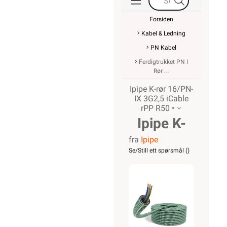
Bærekraft
Investor Relations
Personvernerklæring
EE-avfall
Salgsbetingelser
Informasjonskapsler
SNARVEIER
Min side
Ukens
kampanjer
Outlet med
kuppvarer
Kundeklubb
Artikler og
guider
Ledige
stillinger
Varsling og
Åpenhetsloven