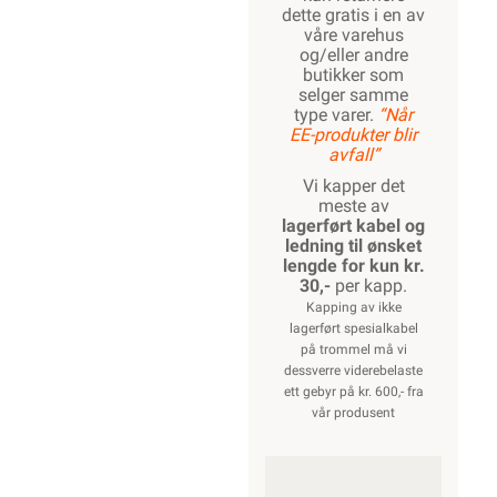
installasjonsrør pn-ix
ipipe k-rør
k-rør 16mm
k-rør med kabel
pn-ix kabel 3g2,5
rpp rør kabel
trekkerør kabel
Vi er etter
Forskrift om
elektrisk utstyr
§ 21 pliktig til å
informere våre
forbrukere at
installasjonsmateriell
ment for å
kunne inngå i
et fast elektrisk