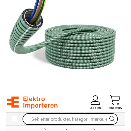
Logg inn
Handlekurv
Forsiden
Kabel & Ledning
PN Kabel
Ferdigtrukket PN I Rør