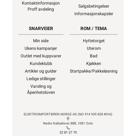
elektrisk materiell som forbruker selv
lovlig kan installere.
Ønsker du mer
informasjon, se
”Hva kan du gjøre selv?”
,
hvor du også finner ekstern lenke til dsb
(Direktoratet for samfunnssikkerhet og
beredskap) for
“Hva kan privatpersoner
gjøre selv på det elektriske anlegget?”
Alt som går på
strøm eller batterier (EE-
avfall) skal leveres til retur
når det ikke
kan brukes lenger. Du kan returnere dette
gratis i en av våre varehus og/eller andre
butikker som selger samme type varer.
“Når EE-produkter blir avfall”
Vi kapper det meste av
lagerført kabel og
ledning til ønsket lengde for kun kr. 30,-
per kapp.
Kapping av ikke lagerført spesialkabel på
trommel må vi dessverre viderebelaste ett gebyr på kr.
600,- fra vår produsent