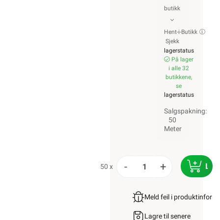
1 889,-
>1 000+ på lager
Min butikk ikke valgt, velg
1 511,20 eks. mva.
Min butikk
Pris per 50 Meter
Hent-i-Butikk
Sjekk
lagerstatus
Hurtigkasse
På lager i alle 32
butikkene, se
lagerstatus
Salgspakning: 50
Meter
Logg inn
Handlekurv
Forsiden
Kabel & Ledning
PN Kabel
Ferdigtrukket PN I
Rør