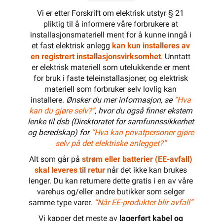
Beskrivelse
Produktdetaljer
Miljøparametere
ETIM
Kundeomtale
Spørsmål og svar
Dokumentasjon
Lagerstatus