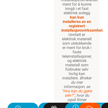
kunne inngå i et
fast elektrisk
anlegg, kan kun
installeres av en
registrert
installasjonsvirksomhet
.
Ferdigtrukket
for enkel
montering
Godkjent for
innstøping
Miljøvennlig
resirkulert rør
Les mer...
Beskrivelse