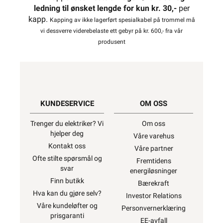
Relevante emneord
3g2,5 rør
el rør med kabel
Ferdigtrukket
ferdigtrukket rør
installasjonsrør pn-ix
ipipe k-rør
k-rør 16mm
k-rør med kabel
pn-ix kabel 3g2,5
rpp rør kabel
trekkerør kabel
Vi er etter Forskrift om elektrisk utstyr § 21
pliktig til å informere våre forbrukere at
installasjonsmateriell ment for å kunne
inngå i et fast elektrisk anlegg
kan kun
installeres av en registrert
installasjonsvirksomhet
. Unntatt er
elektrisk materiell som utelukkende er
ment for bruk i faste teleinstallasjoner, og