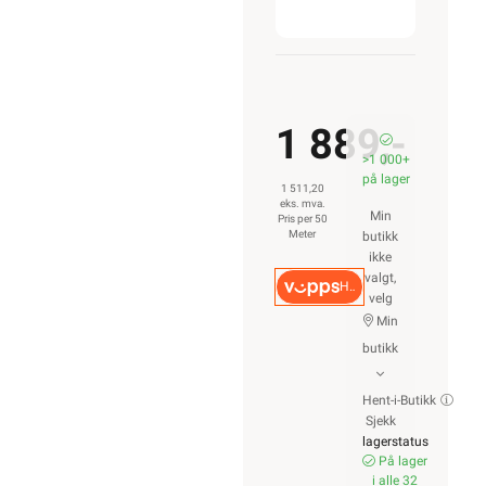
ROM / TEMA
Hyttetorget
Uterom
Bad
Kjøkken
Startpakke/Pakkeløsning
ELEKTROIMPORTØREN
NORGE AS (NO 914
939 828 MVA)
Nedre Kalbakkvei
88B, 1081 Oslo
22 81 27 70
Alle produkter på
nettsiden vises
med gjeldende
priser og
betingelser, og
enkelte produkter
beregnet for fast
installasjon kan
kun installeres av