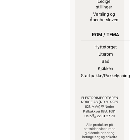
blir avfall”
Vi kapper det
meste av
lagerført kabel
og ledning til
ønsket lengde
for kun kr. 30,-
per kapp.
Kapping av ikke
lagerført
spesialkabel på
trommel må vi
dessverre
viderebelaste ett
gebyr på kr. 600,- fra
vår produsent
KUNDESERVICE