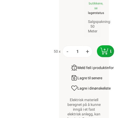
en registrert
installasjonsvirksomhet.
Les mer her
.
Alt som går på
strøm eller
batterier (EE-avfall)
skal leveres til
retur når det ikke
kan brukes lenger.
Du kan returnere
dette gratis i en av
våre varehus
og/eller andre
butikker som
selger samme type
varer.
Les mer her
.
Alt innhold
Copyright © 2009-
2024 -
Elektroimportøren
AS. All bruk av
tekst og bilder må
avtales før bruk.
Logg inn
Handlekurv