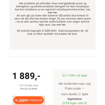
KUNDESERVICE
OM OSS
Trenger du
Om oss
elektriker? Vi hjelper
Våre varehus
deg
Våre partner
Kontakt oss
Fremtidens
Ofte stilte spørsmål
energiløsninger
og svar
Bærekraft
Finn butikk
Investor Relations
Hva kan du gjøre
Personvernerklæring
selv?
EE-avfall
Våre kundeløfter og
Salgsbetingelser
prisgaranti
Informasjonskapsler
Kontaktinformasjon
Proff avdeling