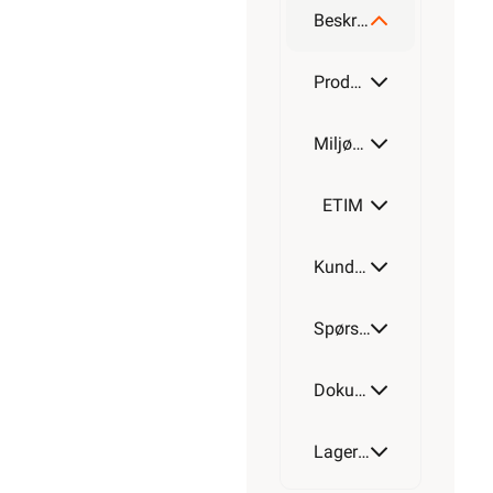
>1 000+
på lager
1 511,20
eks.
Min
mva.
Pris per
butikk
50 Meter
ikke
valgt,
velg
Hurtigkasse
Min
butikk
Hent-i-Butikk
Sjekk
lagerstatus
På lager
i alle 32
butikkene,
se
lagerstatus
Salgspakning:
50
Meter