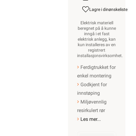
Ipipe K-rør
16/PN-IX 3G2,5
iCable rPP R50
•
Ipipe K-
fra
Ipipe
rør
Se/Still ett spørsmål
(
)
16/PN-
IX 3G2,5
iCable
rPP
R50
1 889,-