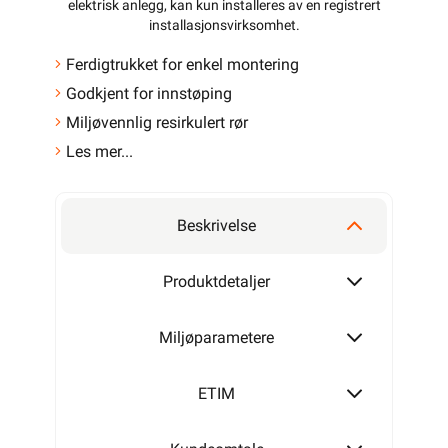
1 889,-
>1 000+ på lager
Min butikk ikke valgt,
1 511,20 eks. mva.
velg
Min butikk
Pris per 50 Meter
Hent-i-Butikk
Sjekk
lagerstatus
Hurtigkasse
På lager i alle 32
butikkene, se
lagerstatus
Salgspakning: 50
Meter