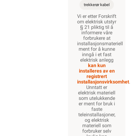
montering
Godkjent for
innstøping
Miljøvennlig
resirkulert rør
Les mer...
Beskrivelse
Produktdetaljer
Miljøparametere
ETIM