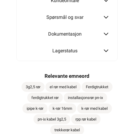
-
+
LEGG I HANDLEKU
50 x
Meld feil i produktinformasjonen?
Lagre til senere
Lagre i din
ønskeliste
Elektrisk materiell beregnet på å kunne inngå i et
fast elektrisk anlegg, kan kun installeres av en
registrert installasjonsvirksomhet
.
Ferdigtrukket for enkel montering
Godkjent for innstøping
Miljøvennlig resirkulert rør
Les mer...