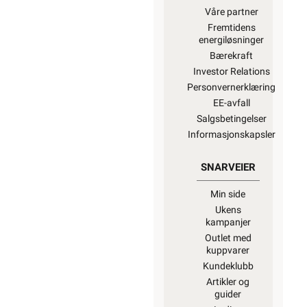
for
samfunnssikkerhet
og beredskap)
for
“Hva kan
privatpersoner
gjøre selv på
det elektriske
anlegget?”
Alt som går på
strøm eller
batterier (EE-
avfall) skal
leveres til retur
når det ikke
kan brukes
lenger. Du kan
returnere dette
gratis i en av
våre varehus
og/eller andre
butikker som
selger samme
type varer.
“Når
EE-produkter