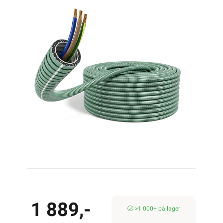
Logg inn
Handlekurv
Forsiden
Kabel & Ledning
PN Kabel