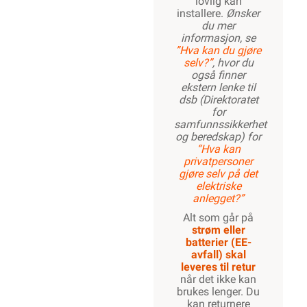
Kundeomtale
Spørsmål og svar
Dokumentasjon
Lagerstatus
Relevante
emneord
3g2,5 rør
el rør med kabel
Ferdigtrukket
ferdigtrukket rør