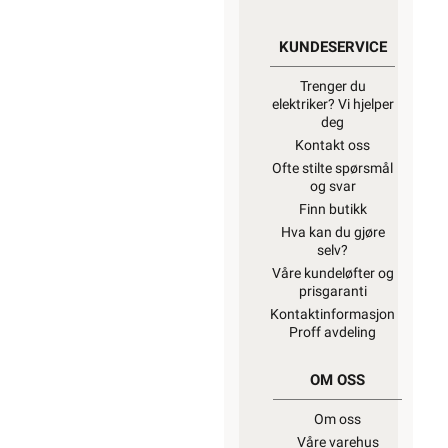
anlegg
kan
kun installeres
av en
registrert
installasjonsvirksomhet
.
Unntatt er
elektrisk
materiell som
utelukkende er
ment for bruk i
faste
teleinstallasjoner,
og elektrisk
materiell som
forbruker selv
lovlig kan
installere.
Ønsker du mer
informasjon, se
”Hva kan du
gjøre selv?”
,
hvor du også
finner ekstern
lenke til dsb
(Direktoratet