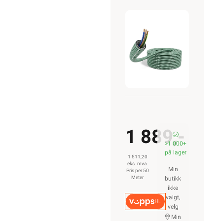
ELEKTROIMPORTØREN NORGE AS (NO 914 939 828
MVA)
Nedre Kalbakkvei 88B, 1081 Oslo
22 81 27 70
Alle produkter på nettsiden vises med gjeldende priser og
betingelser, og enkelte produkter beregnet for fast
installasjon kan kun installeres av en registrert
installasjonsvirksomhet.
Les mer her
.
Alt som går på strøm eller batterier (EE-avfall) skal
leveres til retur når det ikke kan brukes lenger. Du kan
returnere dette gratis i en av våre varehus og/eller andre
butikker som selger samme type varer.
Les mer her
.
Alt innhold Copyright © 2009-2024 - Elektroimportøren AS.
All bruk av tekst og bilder må avtales før bruk.