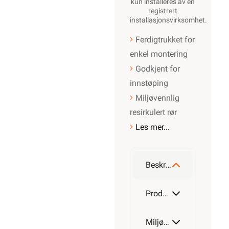
Forsiden
Kabel & Ledning
PN Kabel
Ferdigtrukket PN I
Rør
Ipipe K-rør
16/PN-IX 3G2,5
iCable rPP R50
•
Ipipe K-
fra
Ipipe
rør
Se/Still ett spørsmål
(
)
16/PN-
IX 3G2,5
iCable