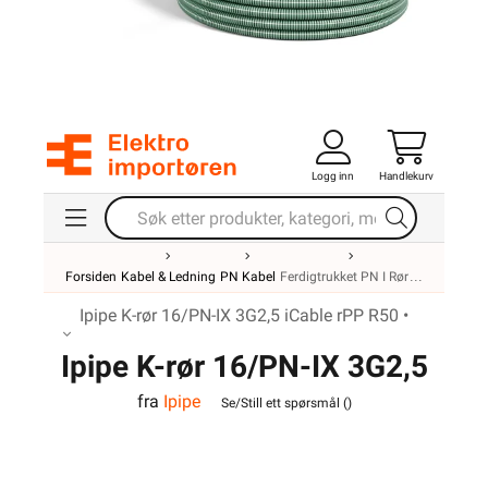
Logg inn
Handlekurv
Forsiden
Kabel & Ledning
PN Kabel
Ferdigtrukket PN I Rør
Ipipe K-rør 16/PN-IX 3G2,5 iCable rPP R50 •
Ipipe K-rør 16/PN-IX 3G2,5
fra
Ipipe
iCable rPP R50
Se/Still ett spørsmål (
)