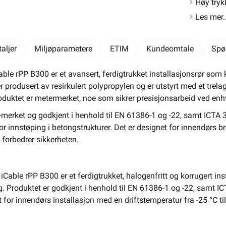
Høy try
Salgspakning: 300 Meter
Les mer..
El-Entreprenør
Bedrift
Privat
Partnere
Kampanjer
Elektromateriell
aljer
Miljøparametere
ETIM
Kundeomtale
Spø
Smarthus
Ventilasjon
Elbillader
able rPP B300 er et avansert, ferdigtrukket installasjonsrør so
er produsert av resirkulert polypropylen og er utstyrt med et trela
Belysning
Varme
Hjem & Fritid
roduktet er metermerket, noe som sikrer presisjonsarbeid ved enhv
Verktøy
Kabel & Ledning
Energi
CE-merket og godkjent i henhold til EN 61386-1 og -22, samt ICT
for innstøping i betongstrukturer. Det er designet for innendørs b
Mer
Varemerker
 forbedrer sikkerheten.
Din butikk
Kontakt
oss
iCable rPP B300 er et ferdigtrukket, halogenfritt og korrugert inst
g. Produktet er godkjent i henhold til EN 61386-1 og -22, samt I
Finn butikk
Finn elektriker
Logg inn
Handlekurv
for innendørs installasjon med en driftstemperatur fra -25 °C til