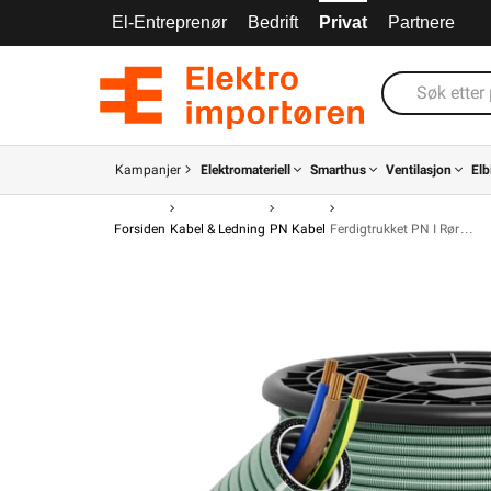
El-Entreprenør
Bedrift
Privat
Partnere
Kampanjer
Elektromateriell
Smarthus
Ventilasjon
Elb
Forsiden
Kabel & Ledning
PN Kabel
Ferdigtrukket PN I Rør