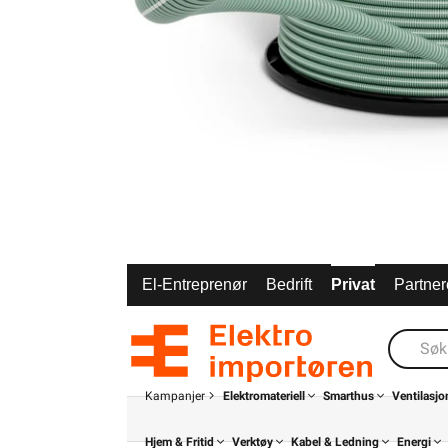
El-Entreprenør
Bedrift
Privat
Partner
Kampanjer
Elektromateriell
Smarthus
Ventilasjo
Hjem & Fritid
Verktøy
Kabel & Ledning
Energi