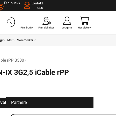
Din butikk
Kontakt
oss
Finn butikk
Finn elektriker
Logg inn
Handlekurv
gi
Mer
Varemerker
able rPP B300 •
N-IX 3G2,5 iCable rPP
ivat
Partnere