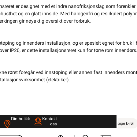
onsrøret er designet med et indre nanofriksjonslag som forenkler t
busthet og en glatt innside. Med halogenfri og resirkulert polypro
K-rør 16/PN-IX 3G2,5 iCable rPP B300 •
kingen gir nøyaktig oversikt over forbruk.
r 16/PN-IX 3G2,5 iCable rPP
fra
Ipipe
B300
Se/Still ett spørsmål (
)
støping og innendørs installasjon, og er spesielt egnet for bruk 
ver IP20, er dette installasjonsrøret kun for tørre rom innendørs
 055,20 eks. mva.
>1 000+ på lager
ukne røret foregår ved innstøping eller annen fast innendørs mont
ris per 300 Meter
stallasjonsvirksomhet (elektriker).
Min butikk ikke valgt, velg
Min butikk
Hent-i-Butikk
Sjekk
lagerstatus
asse
Finnes ikke på lager i butikkene, se
lagerstatus
Salgspakning: 300 Meter
Din butikk
Kontakt
Ferdigtrukket
ferdigtrukket rør
installasjonsrør pn-ix
ipipe k-rør
oss