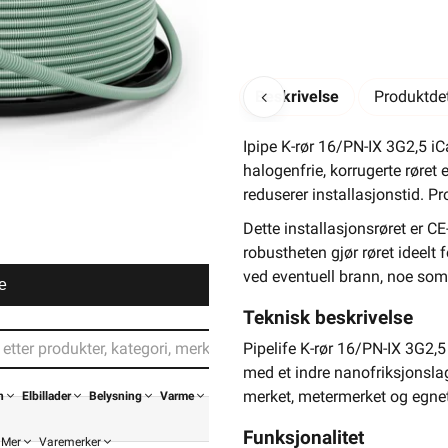
Beskrivelse
Produktdet
Ipipe K-rør 16/PN-IX 3G2,5 iC
halogenfrie, korrugerte røret 
reduserer installasjonstid. P
Dette installasjonsrøret er 
robustheten gjør røret ideelt 
ved eventuell brann, noe som
e
Teknisk beskrivelse
Pipelife K-rør 16/PN-IX 3G2,5 
med et indre nanofriksjonsla
merket, metermerket og egnet 
n
Elbillader
Belysning
Varme
Funksjonalitet
Mer
Varemerker