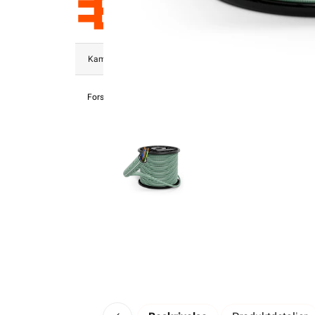
Kampanjer
Elektromateriell
Smarthus
Ventilasjon
Forsiden
Kabel & Ledning
PN Kabel
Ferdigtrukket PN I Rør