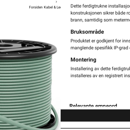
Dette ferdigtrukne installasj
Forsiden
Kabel & Ledning
PN Kabel
Ferdigtrukket PN I Rør
konstruksjonen sikrer både ro
Ipipe 
brann, samtidig som metermer
Ipipe K-rø
Bruksområde
Produktet er godkjent for inn
manglende spesifikk IP-grad o
Montering
8 819,-
7
Installering av dette ferdigtr
P
installeres av en registrert in
Hurtigk
Relevante emneord
3g2,5 rør
el rør med kabel
trekkerør kabel