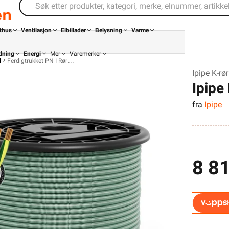
thus
Ventilasjon
Elbillader
Belysning
Varme
dning
Energi
Mer
Varemerker
l
Ferdigtrukket PN I Rør
Ipipe K-rø
Ipipe
fra
Ipipe
B300
8 81
Din butikk
Kontakt
oss