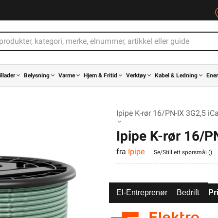
illader
Belysning
Varme
Hjem & Fritid
Verktøy
Kabel & Ledning
Ener
Ipipe K-rør 16/PN-IX 3G2,5 iC
Ipipe K-rør 16/P
fra
Ipipe
B300
Se/Still ett spørsmål (
)
El-Entreprenør
Bedrift
Pr