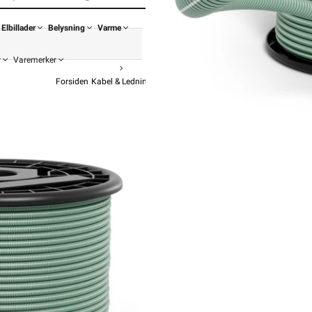
Elbillader
Belysning
Varme
r
Varemerker
Forsiden
Kabel & Ledning
PN Kabel
Ferdigtrukket PN I Rør
Ipipe K-r
Ipipe K-rør
f
8 819,-
7 055,
Pris p
Hurtigkass