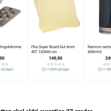
blingsklemme
Flex Super Board Gul 6mm 
Namron varme
40T 120X60 cm
60W/m2
,90
149,90
24
 på lager
>1 000+ på lager
>1 000