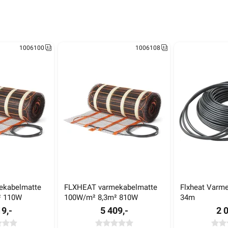
1006100
1006108
kabelmatte 
FLXHEAT varmekabelmatte 
Flxheat Varm
² 110W
100W/m² 8,3m² 810W
34m
9,-
5 409,-
2 