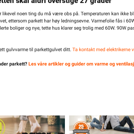
ten skal aldri overstige 27 grader
 likevel noen ting du må være obs på. Temperaturen kan ikke bli 
ulvet, ettersom parkett har høy ledningsevne. Varmefolie fås i 60
lerte boliger og nye, tette hus klarer seg trolig med 60W. 90W pas
tt gulvvarme til parkettgulvet ditt.
Ta kontakt med elektrikerne v
nder parkett?
Les våre artikler og guider om varme og ventilas