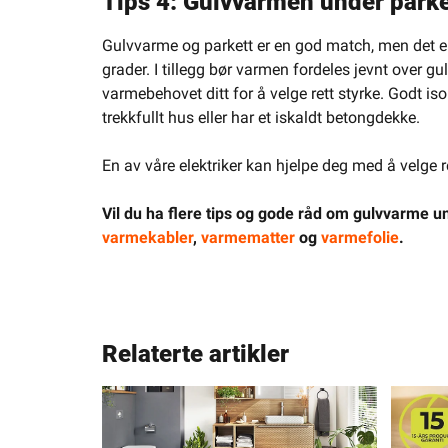
Tips 4: Gulvvarmen under parket
Gulvvarme og parkett er en god match, men det er
grader. I tillegg bør varmen fordeles jevnt over g
varmebehovet ditt for å velge rett styrke. Godt iso
trekkfullt hus eller har et iskaldt betongdekke.
En av våre elektriker kan hjelpe deg med å velge re
Vil du ha flere tips og gode råd om gulvvarme u
varmekabler
,
varmematter
og
varmefolie
.
Relaterte artikler