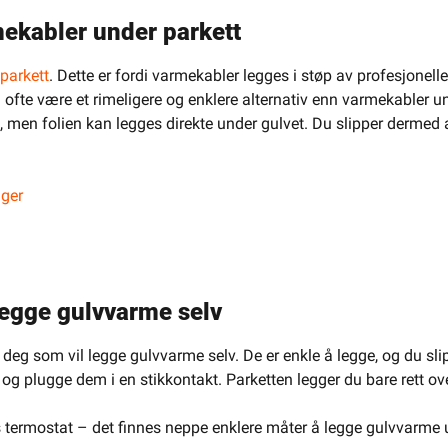
mekabler under parkett
parkett
. Dette er fordi varmekabler legges i støp av profesjonell
ofte være et rimeligere og enklere alternativ enn varmekabler un
, men folien kan legges direkte under gulvet. Du slipper dermed a
nger
legge gulvvarme selv
 deg som vil legge gulvvarme selv. De er enkle å legge, og du slip
 og plugge dem i en stikkontakt. Parketten legger du bare rett o
s termostat – det finnes neppe enklere måter å legge gulvvarme u