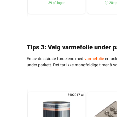
39 på lager
20+ p
Tips 3: Velg varmefolie under p
En av de største fordelene med
varmefolie
er ras
under parkett. Det tar ikke mangfoldige timer å va
5402017