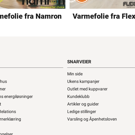
mefolie fra Namron
Varmefolie fra Fle
SNARVEIER
Min side
ehus
Ukens kampanjer
ner
Outlet med kuppvarer
s energiløsninger
Kundeklubb
t
Artikler og guider
Relations
Ledige stillinger
rnerklæring
Varsling og Åpenhetsloven
ngelser