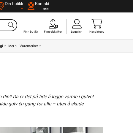
Din butikk
Kontakt
oss
Finn butikk
Finn elektriker
Logg inn
Handlekurv
gi
Mer
Varemerker
din? Da er det på tide å legge varme i gulvet.
alde gulv én gang for alle – uten å skade