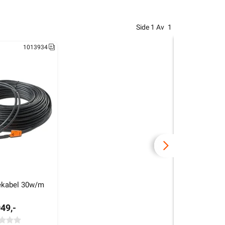
Side
1
Av
1
1013934
ekabel 30w/m 
049,-