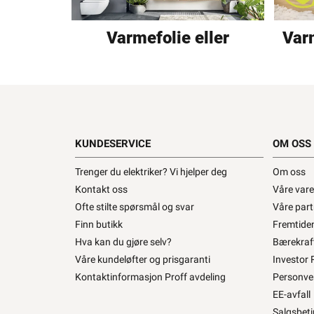
Varmefolie eller
Var
varmekabel?
KUNDESERVICE
OM OSS
Trenger du elektriker? Vi hjelper deg
Om oss
Kontakt oss
Våre var
Ofte stilte spørsmål og svar
Våre part
Finn butikk
Fremtiden
Hva kan du gjøre selv?
Bærekraf
Våre kundeløfter og prisgaranti
Investor 
Kontaktinformasjon Proff avdeling
Personve
EE-avfall
Salgsbeti