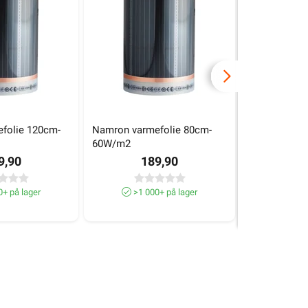
folie 120cm-
Namron varmefolie 80cm-
Namron varm
60W/m2
60W/m2
9,90
189,90
1
+ på lager
>1 000+ på lager
>1 0