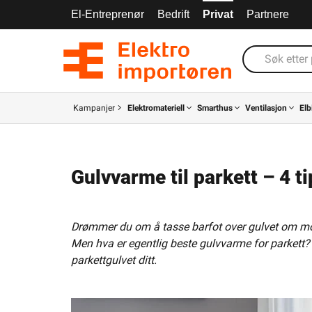
El-Entreprenør
Bedrift
Privat
Partnere
Kampanjer
Elektromateriell
Smarthus
Ventilasjon
Elb
Gulvvarme til parkett – 4 t
Drømmer du om å tasse barfot over gulvet om morge
Men hva er egentlig beste gulvvarme for parkett? 
parkettgulvet ditt.