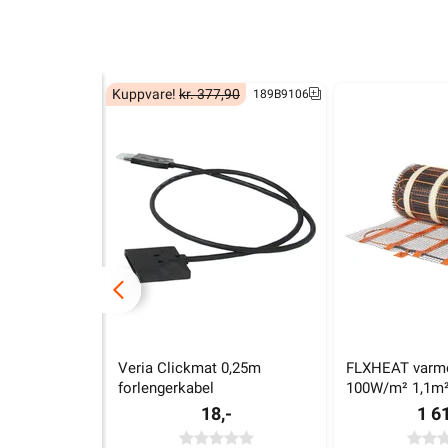
Kuppvare!
kr. 377,90
189B9106
Veria Clickmat 0,25m 
FLXHEAT varme
forlengerkabel
100W/m² 1,1m
18,-
1 61