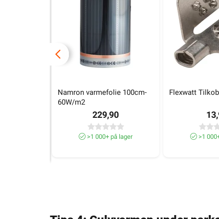
Namron varmefolie 100cm-
Flexwatt Tilko
60W/m2
229,90
13
>1 000+ på lager
>1 000+