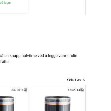
på lager
på en knapp halvtime ved å legge varmefolie
føtter.
Side
1
Av
6
5402016
5402014