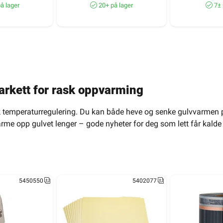
å lager
20+ på lager
7± 
arkett for rask oppvarming
k temperaturregulering. Du kan både heve og senke gulvvarmen 
rme opp gulvet lenger – gode nyheter for deg som lett får kalde 
5450550
5402077