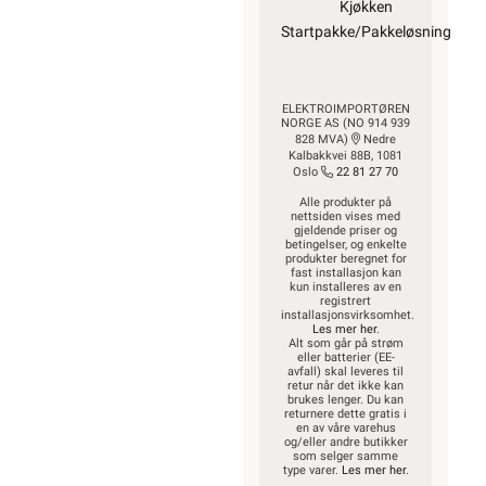
Kjøkken
Startpakke/Pakkeløsning
ELEKTROIMPORTØREN
NORGE AS (NO 914 939
828 MVA)
Nedre
Kalbakkvei 88B, 1081
Oslo
22 81 27 70
Alle produkter på
nettsiden vises med
gjeldende priser og
betingelser, og enkelte
produkter beregnet for
fast installasjon kan
kun installeres av en
registrert
installasjonsvirksomhet.
Les mer her
.
Alt som går på strøm
eller batterier (EE-
avfall) skal leveres til
retur når det ikke kan
brukes lenger. Du kan
returnere dette gratis i
en av våre varehus
og/eller andre butikker
som selger samme
type varer.
Les mer her
.