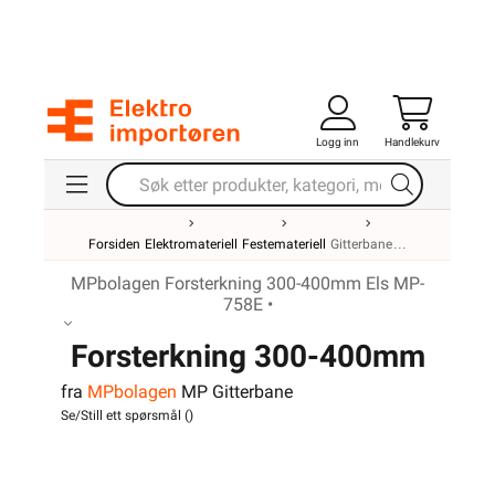
Logg inn
Handlekurv
Forsiden
Elektromateriell
Festemateriell
Gitterbane
MPbolagen Forsterkning 300-400mm Els MP-
758E •
Forsterkning 300-400mm
fra
MPbolagen
MP Gitterbane
Els MP-758E
Se/Still ett spørsmål (
)