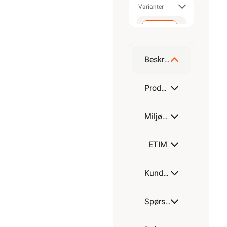
Varianter
300-
400
mm
Beskrivelse
500-
600
Produktdetaljer
mm
Miljøparametere
ETIM
Kundeomtale
Spørsmål og svar