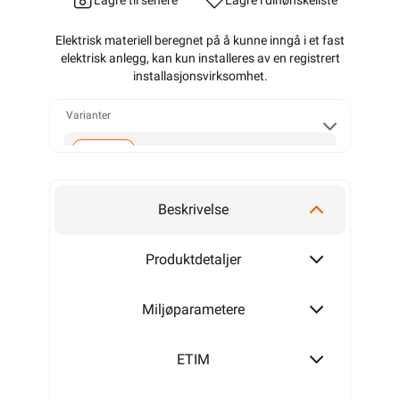
Lagre til senere
Lagre i din
ønskeliste
Elektrisk materiell beregnet på å kunne inngå i et fast
elektrisk anlegg, kan kun installeres av en registrert
installasjonsvirksomhet
.
Varianter
300-400 mm
Beskrivelse
500-600 mm
Produktdetaljer
Miljøparametere
ETIM