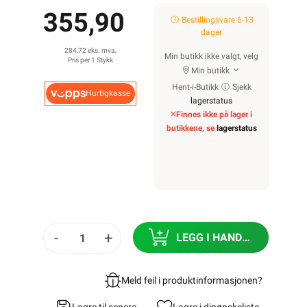
355,90
Bestillingsvare 6-13
dager
284,72 eks. mva.
Min butikk ikke valgt, velg
Pris per 1 Stykk
Min butikk
Hent-i-Butikk
Sjekk
Hurtigkasse
lagerstatus
Finnes ikke på lager i
butikkene, se
lagerstatus
-
+
LEGG I HANDLEKURV
Meld feil i produktinformasjonen?