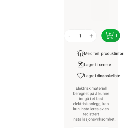
-
+
LEGG
Meld feil i produktinfor
Lagre til senere
Lagre i din
ønskeliste
Elektrisk materiell
beregnet på å kunne
inngå i et fast
elektrisk anlegg, kan
kun installeres av en
registrert
installasjonsvirksomhet
.