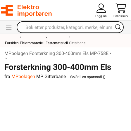
Logg inn
Handlekurv
Forsiden
Elektromateriell
Festemateriell
Gitterbane
MPbolagen Forsterkning 300-400mm Els MP-758E •
Forsterkning 300-400mm Els
fra
MPbolagen
MP Gitterbane
MP-758E
Se/Still ett spørsmål (
)