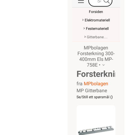
Forsiden
Elektromateriell
Festemateriell
Gitterbane
MPbolagen
Forsterkning 300-
400mm Els MP-
758E •
Forsterkning
fra
MPbolagen
300-
MP Gitterbane
400mm
Se/Still ett spørsmål (
)
Els MP-
758E