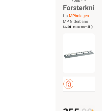
758E •
Forsterkning
fra
MPbolagen
300-
MP Gitterbane
400mm
Se/Still ett spørsmål (
)
Els MP-
758E