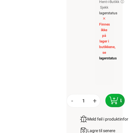
Hent-i-Butikk
Sjekk
lagerstatus
Finnes
ikke
på
lager i
butikkene,
se
lagerstatus
-
+
LEGG
Meld feil i produktinfor
Lagre til senere