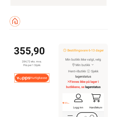
355,90
Bestillingsvare 6-13 dager
Min butikk ikke valgt, velg
284,72 eks. mva.
Min butikk
Pris per 1 Stykk
Hent-i-Butikk
Sjekk
lagerstatus
Hurtigkasse
Finnes ikke på lager i
butikkene, se
lagerstatus
Logg inn
Handlekurv