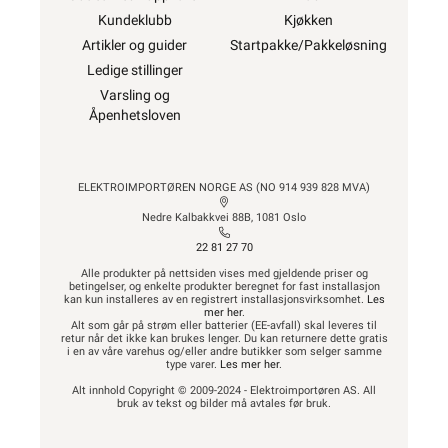
Kundeklubb
Kjøkken
Artikler og guider
Startpakke/Pakkeløsning
Ledige stillinger
Varsling og
Åpenhetsloven
ELEKTROIMPORTØREN NORGE AS (NO 914 939 828 MVA)
Nedre Kalbakkvei 88B, 1081 Oslo
22 81 27 70
Alle produkter på nettsiden vises med gjeldende priser og
betingelser, og enkelte produkter beregnet for fast installasjon
kan kun installeres av en registrert installasjonsvirksomhet.
Les
mer her
.
Alt som går på strøm eller batterier (EE-avfall) skal leveres til
retur når det ikke kan brukes lenger. Du kan returnere dette gratis
i en av våre varehus og/eller andre butikker som selger samme
type varer.
Les mer her
.
Alt innhold Copyright © 2009-2024 - Elektroimportøren AS. All
bruk av tekst og bilder må avtales før bruk.