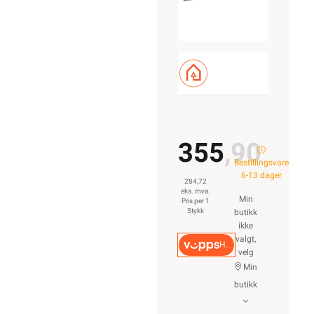
355,90
Bestillingsvare
6-13 dager
284,72
eks. mva.
Min
Pris per 1
Stykk
butikk
ikke
valgt,
Hurtigkasse
velg
Min
butikk