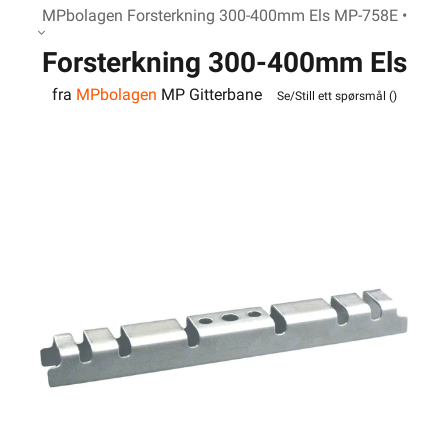
MPbolagen Forsterkning 300-400mm Els MP-758E •
Forsterkning 300-400mm Els
fra
MPbolagen
MP Gitterbane
MP-758E
Se/Still ett spørsmål (
)