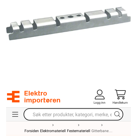
Logg inn
Handlekurv
Forsiden
Elektromateriell
Festemateriell
Gitterbane