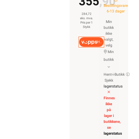
355,90
Bestillingsvare
6-13 dager
284,72
eks. mva.
Min
Pris per 1
Stykk
butikk
ikke
valgt,
Hurtigkasse
velg
Min
butikk
Hent-i-Butikk
Sjekk
lagerstatus
Finnes
ikke
på
lager i
butikkene,
se
lagerstatus