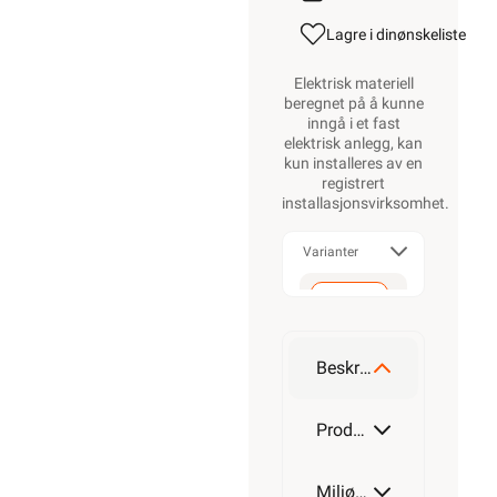
Lagre i din
ønskeliste
Elektrisk materiell
beregnet på å kunne
inngå i et fast
elektrisk anlegg, kan
kun installeres av en
registrert
installasjonsvirksomhet
.
Varianter
300-
400
mm
Beskrivelse
500-
600
Produktdetaljer
mm
Miljøparametere