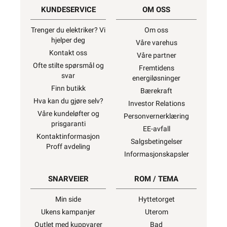
KUNDESERVICE
OM OSS
Trenger du elektriker? Vi
Om oss
hjelper deg
Våre varehus
Kontakt oss
Våre partner
Ofte stilte spørsmål og
Fremtidens
svar
energiløsninger
Finn butikk
Bærekraft
Hva kan du gjøre selv?
Investor Relations
Våre kundeløfter og
Personvernerklæring
prisgaranti
EE-avfall
Kontaktinformasjon
Salgsbetingelser
Proff avdeling
Informasjonskapsler
SNARVEIER
ROM / TEMA
Min side
Hyttetorget
Ukens kampanjer
Uterom
Outlet med kuppvarer
Bad