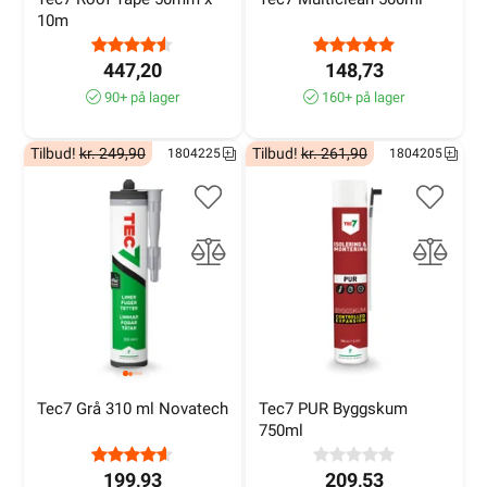
10m
447,20
148,73
90+ på lager
160+ på lager
Tilbud!
kr. 249,90
Tilbud!
kr. 261,90
1804225
1804205
Tec7 Grå 310 ml Novatech
Tec7 PUR Byggskum 
750ml
199,93
209,53