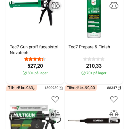
Tec7 Gun proff fugepistol 
Tec7 Prepare & Finish
Novatech
527,20
210,33
80+ på lager
70± på lager
Tilbud!
kr. 969,-
Tilbud!
kr. 99,90
1800930
88347