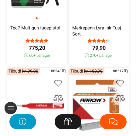
Tec7 Multigun fugepistol
Merkepenn Lyra Ink Tusj 
Sort
775,20
79,90
60+ på lager
270+ på lager
Tilbud!
kr. 99,90
Tilbud!
kr. 108,90
88348
88217