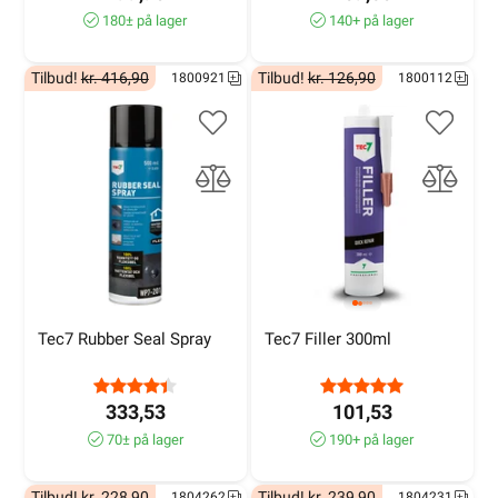
180± på lager
140+ på lager
Tilbud!
kr. 416,90
Tilbud!
kr. 126,90
1800921
1800112
Tec7 Rubber Seal Spray
Tec7 Filler 300ml
333,53
101,53
70± på lager
190+ på lager
Tilbud!
kr. 228,90
Tilbud!
kr. 239,90
1804262
1804231