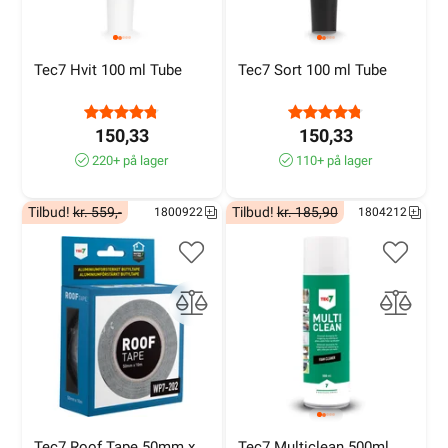
Tec7 Hvit 100 ml Tube
Tec7 Sort 100 ml Tube
150,33
150,33
220+ på lager
110+ på lager
Tilbud!
kr. 559,-
Tilbud!
kr. 185,90
1800922
1804212
Tec7 Roof Tape 50mm x 
Tec7 Multiclean 500ml