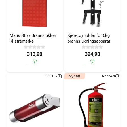
Maus Stixx Brannslukker 
Kjøretøyholder for 6kg 
Klistremerke
brannslukningsapparat
313,90
324,90
20± på lager
7± på lager
Nyhet!
1800137
6222428