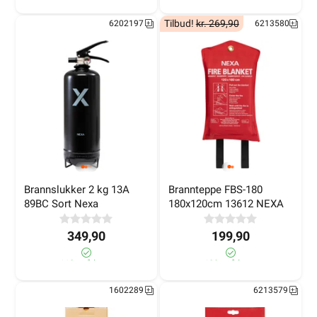
Tilbud!
kr. 269,90
6202197
6213580
Brannslukker 2 kg 13A 
Brannteppe FBS-180 
89BC Sort Nexa
180x120cm 13612 NEXA
349,90
199,90
110+ på lager
100+ på lager
1602289
6213579