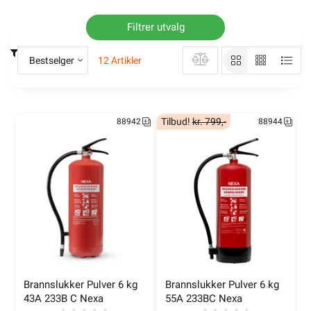
Filtrer utvalg
Bestselger
12 Artikler
Tilbud!
kr. 799,-
88942
88944
Brannslukker Pulver 6 kg 
Brannslukker Pulver 6 kg 
43A 233B C Nexa
55A 233BC Nexa