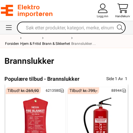
Logg inn
Handlekurv
Forsiden
Hjem & Fritid
Brann & Sikkerhet
Brannslukker
Brannslukker
Populære tilbud - Brannslukker
Side
1
Av
1
Tilbud!
kr. 269,90
Tilbud!
kr. 799,-
6213580
88944