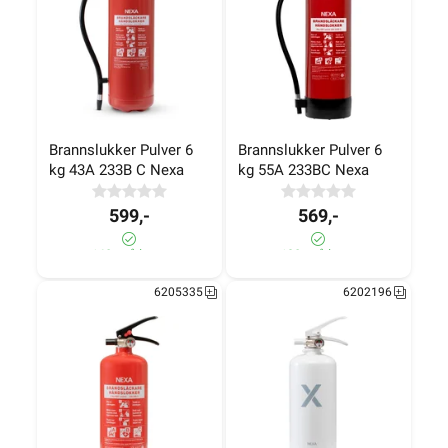
100+ på lager
190+ på lager
Brannslukker Pulver 6 
Brannslukker Pulver 6 
kg 43A 233B C Nexa
kg 55A 233BC Nexa
599,-
569,-
160+ på lager
190+ på lager
6205335
6202196