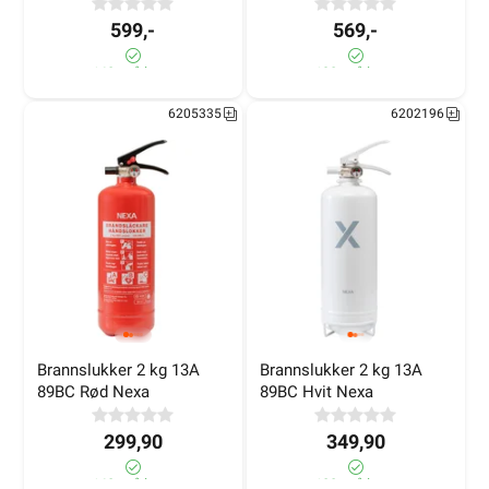
599,-
569,-
160+ på lager
190+ på lager
6205335
6202196
Brannslukker 2 kg 13A 
Brannslukker 2 kg 13A 
89BC Rød Nexa
89BC Hvit Nexa
299,90
349,90
160± på lager
100± på lager