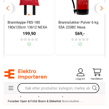
Brannteppe FBS-180 
Brannslukker Pulver 6 kg 
180x120cm 13612 NEXA
55A 233BC Nexa
199,90
569,-
100+ på lager
190+ på lager
Logg inn
Handlekurv
Forsiden
Hjem & Fritid
Brann & Sikkerhet
Brannslukker