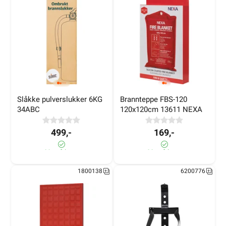
Slåkke pulverslukker 6KG 
Brannteppe FBS-120 
34ABC
120x120cm 13611 NEXA
499,-
169,-
80± på lager
20± på lager
1800138
6200776