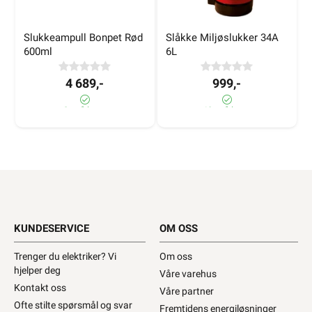
Slukkeampull Bonpet Rød 
Slåkke Miljøslukker 34A 
600ml
6L
4 689,-
999,-
2± på lager
60+ på lager
KUNDESERVICE
OM OSS
Trenger du elektriker? Vi
Om oss
hjelper deg
Våre varehus
Kontakt oss
Våre partner
Ofte stilte spørsmål og svar
Fremtidens energiløsninger