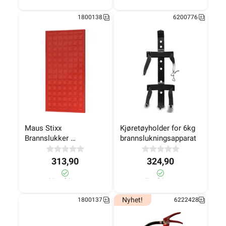
1800138
6200776
Maus Stixx 
Kjøretøyholder for 6kg 
Brannslukker 
brannslukningsapparat
Klistremerke
313,90
324,90
20± på lager
7± på lager
Nyhet!
1800137
6222428