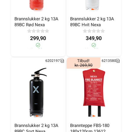
Brannslukker 2 kg 13A 
Brannslukker 2 kg 13A 
89BC Rød Nexa
89BC Hvit Nexa
299,90
349,90
160± på lager
100± på lager
Tilbud!
6202197
6213580
kr. 269,90
Brannslukker 2 kg 13A 
Brannteppe FBS-180 
89BC Sort Nexa
180x120cm 13612 