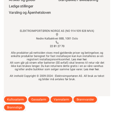
Ledige stillinger
Varsling og Åpenhetsloven
ELEKTROIMPORTØREN NORGE AS (NO 914 939 828 MVA)
Nedre Kalbakkvei 88B, 1081 Oslo
22 81 27 70
Alle produkter på nettsiden vises med gjeldende priser og betingelser, og
enkelte produkter beregnet for fast installasjon kan kun installeres av en
registrert installasjonsvirksomhet.
Les mer her
.
Alt som går på strøm eller batterier (EE-avfall) skal leveres til retur når det
ikke kan brukes lenger. Du kan returnere dette gratis i en av våre varehus
og/eller andre butikker som selger samme type varer.
Les mer her
.
Alt innhold Copyright © 2009-2024 - Elektroimportøren AS. All bruk av tekst
og bilder må avtales før bruk.
Kullosalarm
Gassalarm
Vannalarm
Brannvarsler
Brannstige