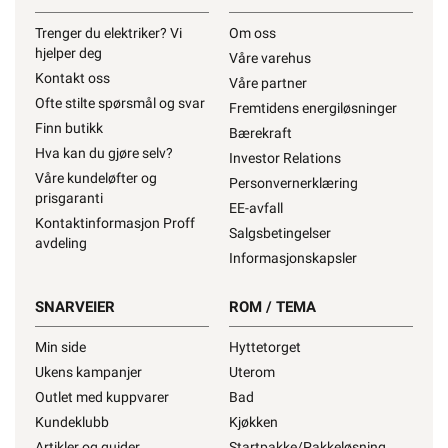
Trenger du elektriker? Vi
Om oss
hjelper deg
Våre varehus
Kontakt oss
Våre partner
Ofte stilte spørsmål og svar
Fremtidens energiløsninger
Finn butikk
Bærekraft
Hva kan du gjøre selv?
Investor Relations
Våre kundeløfter og
Personvernerklæring
prisgaranti
EE-avfall
Kontaktinformasjon Proff
Salgsbetingelser
avdeling
Informasjonskapsler
SNARVEIER
ROM / TEMA
Min side
Hyttetorget
Ukens kampanjer
Uterom
Outlet med kuppvarer
Bad
Kundeklubb
Kjøkken
Artikler og guider
Startpakke/Pakkeløsning