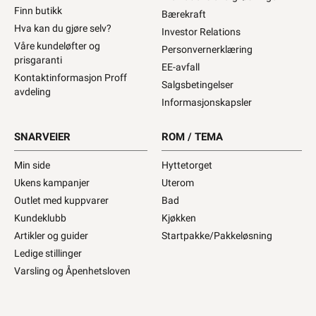
Finn butikk
Bærekraft
Hva kan du gjøre selv?
Investor Relations
Våre kundeløfter og
Personvernerklæring
prisgaranti
EE-avfall
Kontaktinformasjon Proff
Salgsbetingelser
avdeling
Informasjonskapsler
SNARVEIER
ROM / TEMA
Min side
Hyttetorget
Ukens kampanjer
Uterom
Outlet med kuppvarer
Bad
Kundeklubb
Kjøkken
Artikler og guider
Startpakke/Pakkeløsning
Ledige stillinger
Varsling og Åpenhetsloven