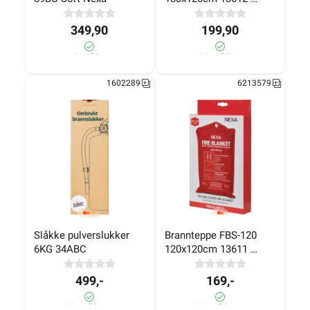
NEXA
349,90
199,90
110+ på lager
100+ på lager
1602289
6213579
Slåkke pulverslukker 
Brannteppe FBS-120 
6KG 34ABC
120x120cm 13611 
NEXA
499,-
169,-
80± på lager
20± på lager