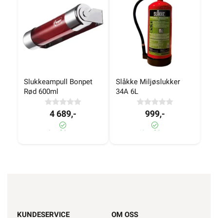
Slukkeampull Bonpet 
Slåkke Miljøslukker 
Rød 600ml
34A 6L
4 689,-
999,-
2± på lager
60+ på lager
KUNDESERVICE
OM OSS