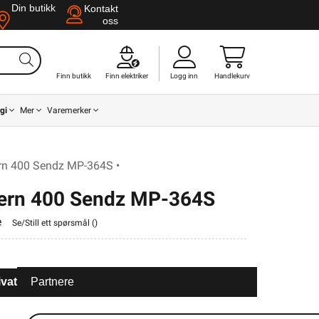
Din butikk
Kontakt
oss
Finn butikk
Finn elektriker
Logg inn
Handlekurv
gi
Mer
Varemerker
rn 400 Sendz MP-364S •
jern 400 Sendz MP-364S
e
Se/Still ett spørsmål (
)
ivat
Partnere