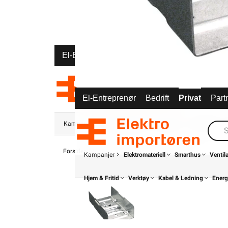
El-Entreprenør
Bedrift
Privat
Partnere
El-Entreprenør
Bedrift
Privat
Part
Kampanjer
Elektromateriell
Smarthus
Ventilasjon
Forsiden
Elektromateriell
Festemateriell
Kabelstige
Kampanjer
Elektromateriell
Smarthus
Ventil
Hjem & Fritid
Verktøy
Kabel & Ledning
Energ