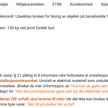
aljer
Miljøparametere
ETIM
Kundeomtale
Spø
El-Entreprenør
Bedrift
Privat
Partnere
Kampanjer
Elektromateriell
ekonsoll. Låseklips brukes for låsing av skjøten på banebredde
Smarthus
Ventilasjon
Elbillader
rn: 150 kg ved jevnt fordelt last.
.
Belysning
Varme
Hjem & Fritid
Verktøy
Kabel & Ledning
Energi
Mer
Varemerker
Din butikk
Kontakt
oss
isk utstyr § 21 pliktig til å informere våre forbrukere at installas
installasjonsvirksomhet
. Unntatt er elektrisk materiell som utelukk
installere.
Ønsker du mer informasjon, se
”Hva kan du gjøre selv
Finn butikk
Finn elektriker
Logg inn
Handlekurv
kap) for
“Hva kan privatpersoner gjøre selv på det elektriske anl
terier (EE-avfall) skal leveres til retur
når det ikke kan brukes le
mme type varer.
“Når EE-produkter blir avfall”