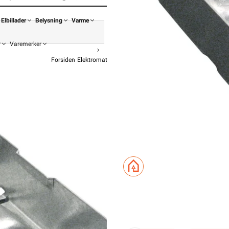
Elbillader
Belysning
Varme
r
Varemerker
Forsiden
Elektromateriell
Festemateriell
Kabelstige
MPbolagen Bæ
Bærende skjø
fra
MPbola
368,90
295,1
Pris 
Hurtigkass