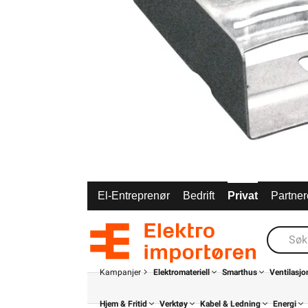
El-Entreprenør
Bedrift
Privat
Partner
Kampanjer
Elektromateriell
Smarthus
Ventilasjo
Hjem & Fritid
Verktøy
Kabel & Ledning
Energi