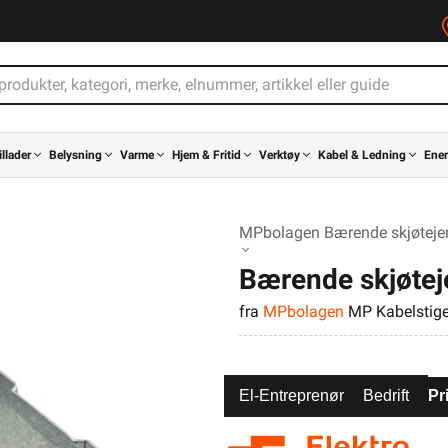
illader
Belysning
Varme
Hjem & Fritid
Verktøy
Kabel & Ledning
Ener
MPbolagen Bærende skjøteje
Bærende skjøte
fra
MPbolagen
MP Kabelstig
El-Entreprenør
Bedrift
Pr