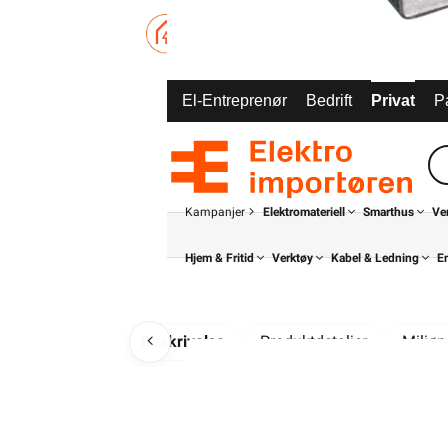
El-Entreprenør
Bedrift
Privat
P
Kampanjer
Elektromateriell
Smarthus
Ve
Hjem & Fritid
Verktøy
Kabel & Ledning
E
Beskrivelse
Produktdetaljer
Miljø