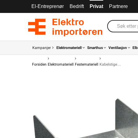
El-Entreprenør
Bedrift
Privat
Partnere
Kampanjer
Elektromateriell
Smarthus
Ventilasjon
Elb
Forsiden
Elektromateriell
Festemateriell
Kabelstige