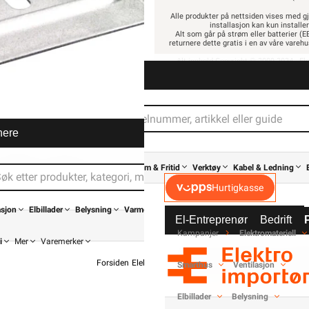
Alle produkter på nettsiden vises med gj
installasjon kan kun installe
Alt som går på strøm eller batterier (EE
returnere dette gratis i en av våre vare
Alt innhold Copyright © 2009-2024 - Ele
368,90
nere
295,12 eks. mv
Pris per 1 Stykk
Elbillader
Belysning
Varme
Hjem & Fritid
Verktøy
Kabel & Ledning
Hurtigkasse
asjon
Elbillader
Belysning
Varme
El-Entreprenør
Bedrift
MPbolagen Bærende skjøt
Kampanjer
Elektromateriell
i
Mer
Varemerker
Bærende skjøtejern 400
Forsiden
Elektromateriell
Festemateriell
Kabelstige
Smarthus
Ventilasjon
MPbolag
Elbillader
Belysning
fra
MPbolagen
MP Kabels