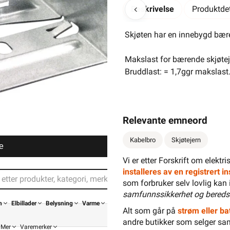
Beskrivelse
Produktdet
Skjøten har en innebygd bær
Makslast for bærende skjøteje
Bruddlast: = 1,7ggr makslast
Relevante emneord
Kabelbro
Skjøtejern
e
Vi er etter Forskrift om elektr
installeres av en registrert 
som forbruker selv lovlig kan 
samfunnssikkerhet og bereds
n
Elbillader
Belysning
Varme
Alt som går på
strøm eller bat
andre butikker som selger sa
Mer
Varemerker