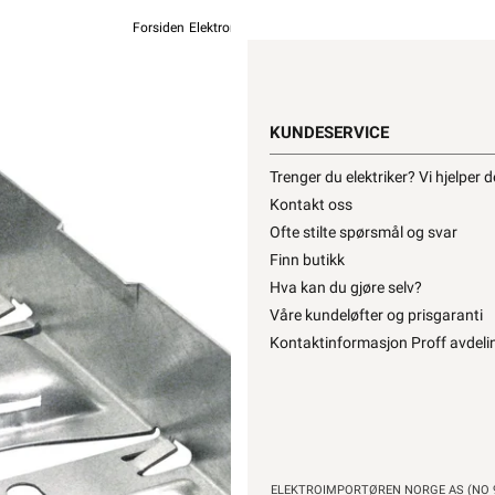
Forsiden
Elektromateriell
Festemateriell
Kabelstige
MPbolagen 
Bærende sk
KUNDESERVICE
fra
MPbo
Trenger du elektriker? Vi hjelper 
Kontakt oss
Ofte stilte spørsmål og svar
368,90
2
Finn butikk
Hva kan du gjøre selv?
Våre kundeløfter og prisgaranti
Hurtigk
Kontaktinformasjon Proff avdeli
ELEKTROIMPORTØREN NORGE AS (NO 9