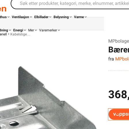
thus
Ventilasjon
Elbillader
Belysning
Varme
dning
Energi
Mer
Varemerker
riell
Kabelstige
MPbolagen
Bæren
fra
MPbol
368
Din butikk
Kontakt
oss