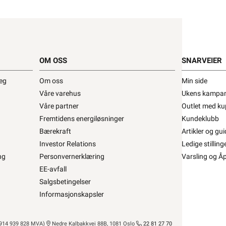
Bærende skjøtejern 400 Sendz MP-364S •
jøtejern 400 Sendz MP-364S
OM OSS
SNARVEIER
lagen
MP Kabelstige
Se/Still ett spørsmål (
)
deg
Om oss
Min side
Våre varehus
Ukens kampan
Våre partner
Outlet med ku
95,12 eks. mva.
Bestillingsvare 6-13 dager
Fremtidens energiløsninger
Kundeklubb
Pris per 1 Stykk
Bærekraft
Artikler og gui
Min butikk ikke valgt, velg
Min butikk
Investor Relations
Ledige stilling
Hent-i-Butikk
Sjekk
lagerstatus
asse
ng
Personvernerklæring
Varsling og Å
Finnes ikke på lager i butikkene, se
lagerstatus
EE-avfall
Salgsbetingelser
El-Entreprenør
Bedrift
Privat
Partner
Informasjonskapsler
Kampanjer
Elektromateriell
14 939 828 MVA)
Nedre Kalbakkvei 88B, 1081 Oslo
22 81 27 70