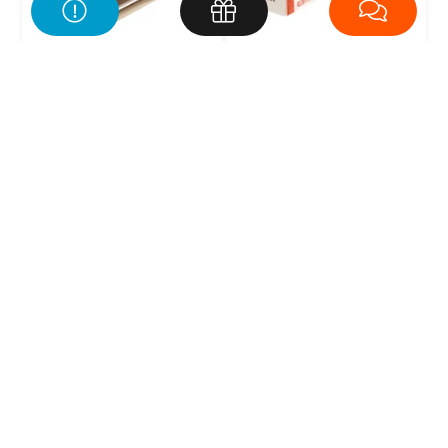
Lamiflex 20m² inkl. tape
Lamiflex 3m² inkl. tape
11 719,-
2 699,-
20+ på lager
30+ på lager
1036767
1036788