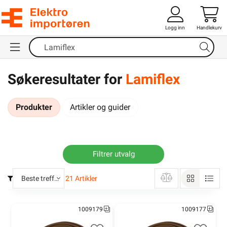
Logg inn
Handlekurv
Søkeresultater for
Lamiflex
Produkter
Artikler og guider
Filtrer utvalg
Beste treff
21
Artikler
1009179
1009177