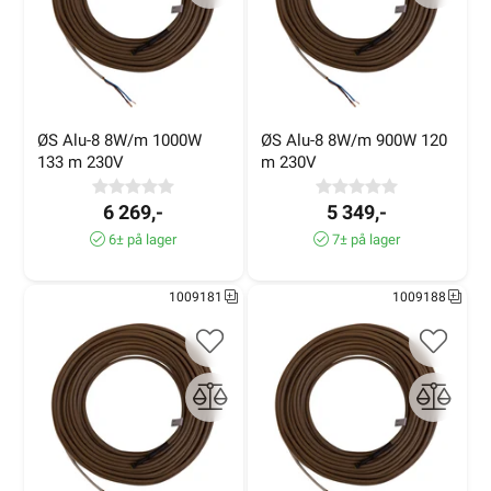
ØS Alu-8 8W/m 1000W 
ØS Alu-8 8W/m 900W 120 
133 m 230V
m 230V
6 269,-
5 349,-
6± på lager
7± på lager
1009181
1009188