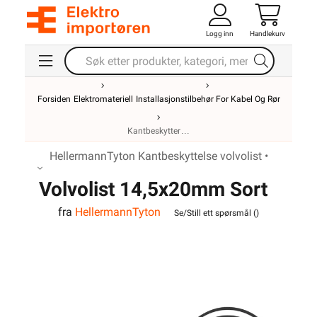
Logg inn
Handlekurv
Forsiden
Elektromateriell
Installasjonstilbehør For Kabel Og Rør
Kantbeskytter
HellermannTyton Kantbeskyttelse volvolist •
Volvolist 14,5x20mm Sort
fra
HellermannTyton
Se/Still ett spørsmål (
)