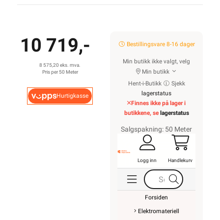
10 719,-
Bestillingsvare 8-16 dager
Min butikk ikke valgt, velg
8 575,20 eks. mva.
Min butikk
Pris per 50 Meter
Hent-i-Butikk
Sjekk
lagerstatus
Hurtigkasse
Finnes ikke på lager i
butikkene, se
lagerstatus
Salgspakning: 50 Meter
Logg inn
Handlekurv
Forsiden
Elektromateriell