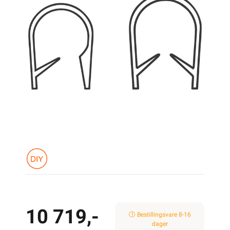
10 719,-
Bestillingsvare 8-16
dager