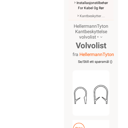
Installasjonstilbehør
For Kabel Og Rør
Kantbeskytter
HellermannTyton
Kantbeskyttelse
volvolist •
Volvolist
fra
HellermannTyton
14,5x20mm
Se/Still ett spørsmål (
)
Sort