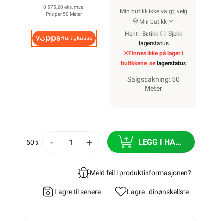
8 575,20 eks. mva.
Min butikk ikke valgt, velg
Pris per 50 Meter
Min butikk
Hent-i-Butikk
Sjekk
Hurtigkasse
lagerstatus
Finnes ikke på lager i
butikkene, se
lagerstatus
Salgspakning: 50
Meter
-
+
LEGG I HANDLEKURV
50 x
Meld feil i produktinformasjonen?
Lagre til senere
Lagre i din
ønskeliste