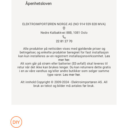
Åpenhetsloven
ELEKTROIMPORTØREN NORGE AS (NO 914 939 828 MVA)
Nedre Kalbakkvei 88B, 1081 Oslo
22 81 27 70
Alle produkter på nettsiden vises med gjeldende priser og
betingelser, og enkelte produkter beregnet for fast installasjon
kan kun installeres av en registrert installasjonsvirksomhet.
Les
mer her
.
Alt som går på strøm eller batterier (EE-avfall) skal leveres til
retur når det ikke kan brukes lenger. Du kan returnere dette gratis
i en av våre varehus og/eller andre butikker som selger samme
type varer.
Les mer her
.
Alt innhold Copyright © 2009-2024 - Elektroimportøren AS. All
bruk av tekst og bilder må avtales før bruk.