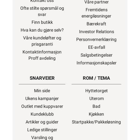
Kontakt oss
Våre partner
Ofte stilte spørsmål og
Fremtidens
svar
energiløsninger
Finn butikk
Bærekraft
Hva kan du gjøre selv?
Investor Relations
Våre kundeløfter og
Personvernerklæring
prisgaranti
EE-avfall
Kontaktinformasjon
Salgsbetingelser
Proff avdeling
Informasjonskapsler
SNARVEIER
ROM / TEMA
Min side
Hyttetorget
Ukens kampanjer
Uterom
Outlet med kuppvarer
Bad
Kundeklubb
Kjøkken
Artikler og guider
Startpakke/Pakkeløsning
Ledige stillinger
Varsling og