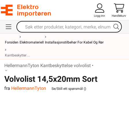
Logg inn
Handlekurv
Forsiden
Elektromateriell
Installasjonstilbehør For Kabel Og Rør
Kantbeskytter
HellermannTyton Kantbeskyttelse volvolist •
Volvolist 14,5x20mm Sort
fra
HellermannTyton
Se/Still ett spørsmål (
)