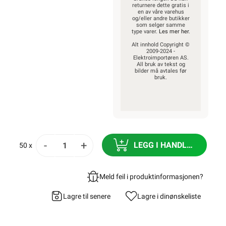
returnere dette gratis i
en av våre varehus
og/eller andre butikker
som selger samme
type varer.
Les mer her
.
Alt innhold Copyright ©
2009-2024 -
Elektroimportøren AS.
All bruk av tekst og
bilder må avtales før
bruk.
-
+
LEGG I HANDLEKURV
50 x
Meld feil i produktinformasjonen?
Lagre til senere
Lagre i din
ønskeliste