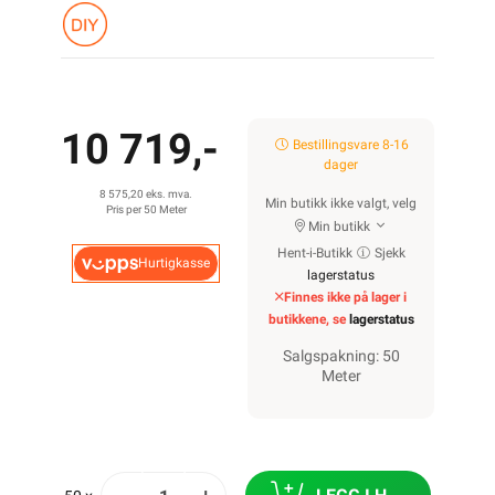
10 719,-
Bestillingsvare 8-16
dager
8 575,20 eks. mva.
Min butikk ikke valgt, velg
Pris per 50 Meter
Min butikk
Hent-i-Butikk
Sjekk
Hurtigkasse
lagerstatus
Finnes ikke på lager i
butikkene, se
lagerstatus
Salgspakning: 50
Meter