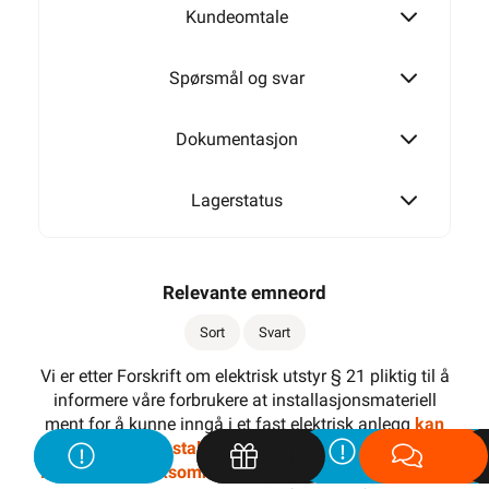
Kundeomtale
Spørsmål og svar
Dokumentasjon
Lagerstatus
Relevante emneord
Sort
Svart
Vi er etter Forskrift om elektrisk utstyr § 21 pliktig til å
informere våre forbrukere at installasjonsmateriell
ment for å kunne inngå i et fast elektrisk anlegg
kan
kun installeres av en registrert
installasjonsvirksomhet
. Unntatt er elektrisk materiell