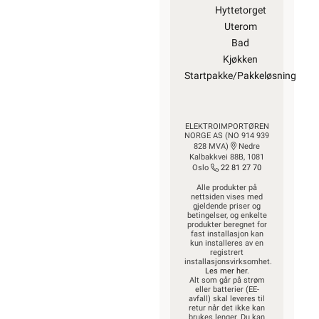
Hyttetorget
Uterom
Bad
Kjøkken
Startpakke/Pakkeløsning
ELEKTROIMPORTØREN
NORGE AS (NO 914 939
828 MVA)
Nedre
Kalbakkvei 88B, 1081
Oslo
22 81 27 70
Alle produkter på
nettsiden vises med
gjeldende priser og
betingelser, og enkelte
produkter beregnet for
fast installasjon kan
kun installeres av en
registrert
installasjonsvirksomhet.
Les mer her
.
Alt som går på strøm
eller batterier (EE-
avfall) skal leveres til
retur når det ikke kan
brukes lenger. Du kan