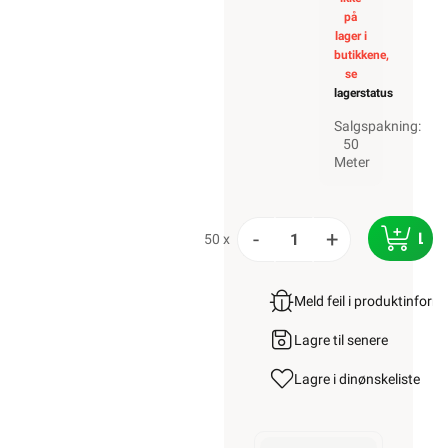
på
lager i
butikkene,
se
lagerstatus
Salgspakning:
50
Meter
-
+
LEG
50 x
Meld feil i produktinfor
Lagre til senere
Lagre i din
ønskeliste