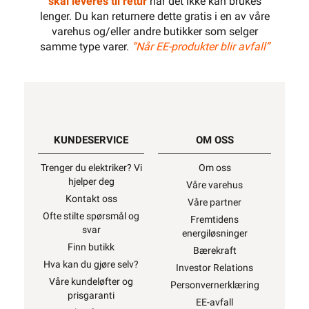
skal leveres til retur
når det ikke kan brukes
lenger. Du kan returnere dette gratis i en av våre
varehus og/eller andre butikker som selger
samme type varer.
“Når EE-produkter blir avfall”
KUNDESERVICE
OM OSS
Trenger du elektriker? Vi
Om oss
hjelper deg
Våre varehus
Kontakt oss
Våre partner
Ofte stilte spørsmål og
Fremtidens
svar
energiløsninger
Finn butikk
Bærekraft
Hva kan du gjøre selv?
Investor Relations
Våre kundeløfter og
Personvernerklæring
prisgaranti
EE-avfall