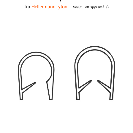
fra
HellermannTyton
Se/Still ett spørsmål (
)