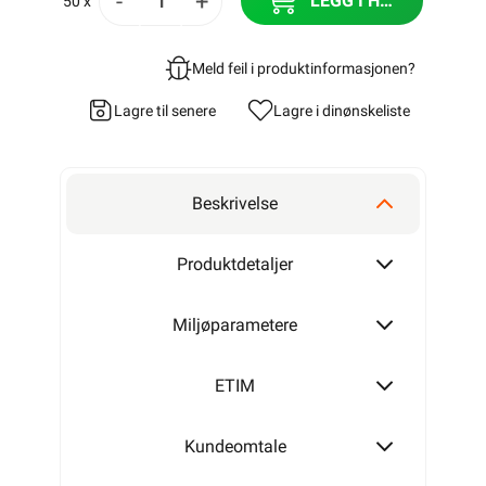
-
+
LEGG I HANDLEKURV
50 x
Meld feil i produktinformasjonen?
Lagre til senere
Lagre i din
ønskeliste
Beskrivelse
Produktdetaljer
Miljøparametere
ETIM
Kundeomtale