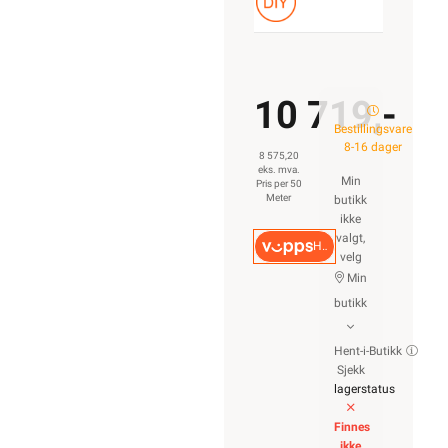
10 719,-
Bestillingsvare
8-16 dager
8 575,20
eks. mva.
Min
Pris per 50
Meter
butikk
ikke
valgt,
Hurtigkasse
velg
Min
butikk
Hent-i-Butikk
Sjekk
lagerstatus
Finnes
ikke