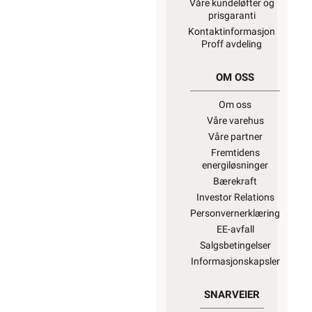
Våre kundeløfter og
prisgaranti
Kontaktinformasjon
Proff avdeling
OM OSS
Om oss
Våre varehus
Våre partner
Fremtidens
energiløsninger
Bærekraft
Investor Relations
Personvernerklæring
EE-avfall
Salgsbetingelser
Informasjonskapsler
SNARVEIER