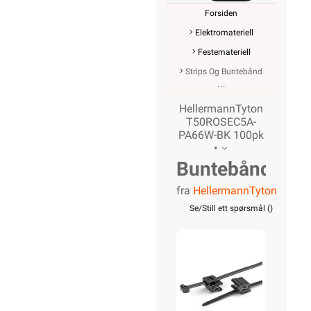
Forsiden
Elektromateriell
Festemateriell
Strips Og Buntebånd
HellermannTyton
T50ROSEC5A-
PA66W-BK 100pk
•
Buntebånd
fra
HellermannTyton
Strips
Se/Still ett spørsmål (
)
T50ROSEC5A-
PA66W-
BK 100