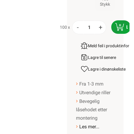
Stykk
-
+
LE
100 x
Meld feil i produktinfor
Lagre til senere
Lagre i din
ønskeliste
Fra 1-3 mm
Utvendige riller
Bevegelig
låsehodet etter
montering
Les mer...