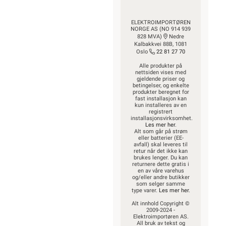
ELEKTROIMPORTØREN
NORGE AS (NO 914 939
828 MVA)
Nedre
Kalbakkvei 88B, 1081
Oslo
22 81 27 70
Alle produkter på
nettsiden vises med
gjeldende priser og
betingelser, og enkelte
produkter beregnet for
fast installasjon kan
kun installeres av en
registrert
installasjonsvirksomhet.
Les mer her
.
Alt som går på strøm
eller batterier (EE-
avfall) skal leveres til
retur når det ikke kan
brukes lenger. Du kan
returnere dette gratis i
en av våre varehus
og/eller andre butikker
som selger samme
type varer.
Les mer her
.
Alt innhold Copyright ©
2009-2024 -
Elektroimportøren AS.
All bruk av tekst og