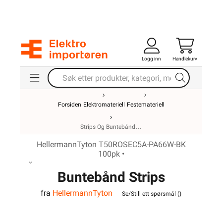
Logg inn
Handlekurv
Forsiden
Elektromateriell
Festemateriell
Strips Og Buntebånd
HellermannTyton T50ROSEC5A-PA66W-BK
100pk •
Buntebånd Strips
fra
HellermannTyton
T50ROSEC5A-PA66W-BK
Se/Still ett spørsmål (
)
100 Pk