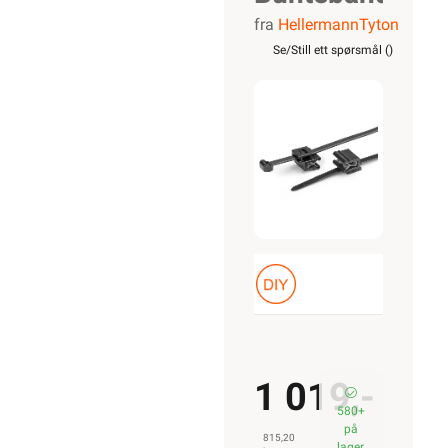
fra
HellermannTyton
Strips
Se/Still ett spørsmål (
)
T50ROSEC5A-
PA66W-
BK 100
Pk
1 019,-
580+
på
815,20
lager