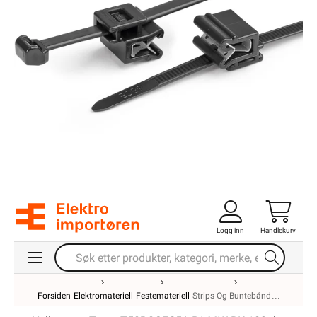
Logg inn
Handlekurv
Forsiden
Elektromateriell
Festemateriell
Strips Og Buntebånd