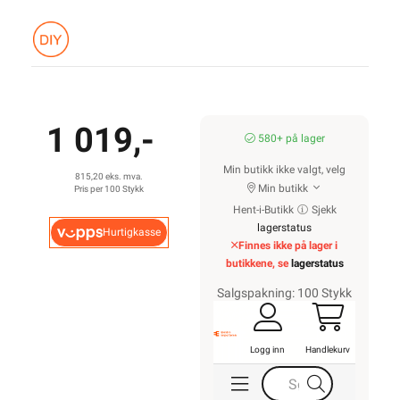
1 019,-
580+ på lager
Min butikk ikke valgt, velg
815,20 eks. mva.
Min butikk
Pris per 100 Stykk
Hent-i-Butikk
Sjekk
lagerstatus
Hurtigkasse
Finnes ikke på lager i
butikkene, se
lagerstatus
Salgspakning: 100 Stykk
Logg inn
Handlekurv