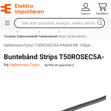
Logg inn
Handlekurv
Forsiden
Elektromateriell
Festemateriell
Strips Og Buntebånd
HellermannTyton T50ROSEC5A-PA66W-BK 100pk •
Buntebånd Strips T50ROSEC5A-
fra
HellermannTyton
PA66W-BK 100 Pk
Se/Still ett spørsmål (
)