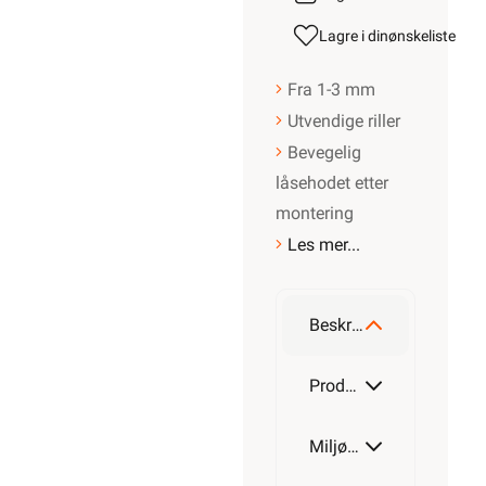
Lagre i din
ønskeliste
Fra 1-3 mm
Utvendige riller
Bevegelig
låsehodet etter
montering
Les mer...
Beskrivelse
Produktdetaljer
Miljøparametere