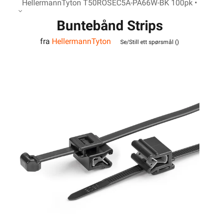
HellermannTyton T50ROSEC5A-PA66W-BK 100pk •
Buntebånd Strips
fra
HellermannTyton
T50ROSEC5A-PA66W-BK 100
Se/Still ett spørsmål (
)
Pk