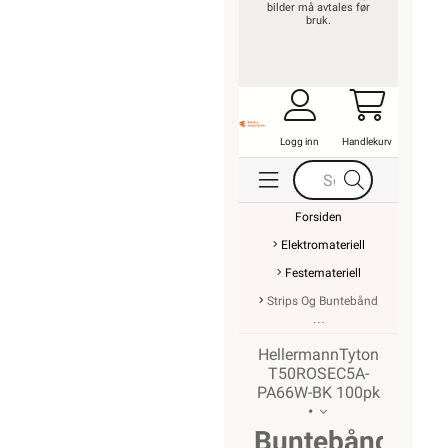
bilder må avtales før
bruk.
Logg inn
Handlekurv
Forsiden
Elektromateriell
Festemateriell
Strips Og Buntebånd
HellermannTyton
T50ROSEC5A-
PA66W-BK 100pk
•
Buntebånd