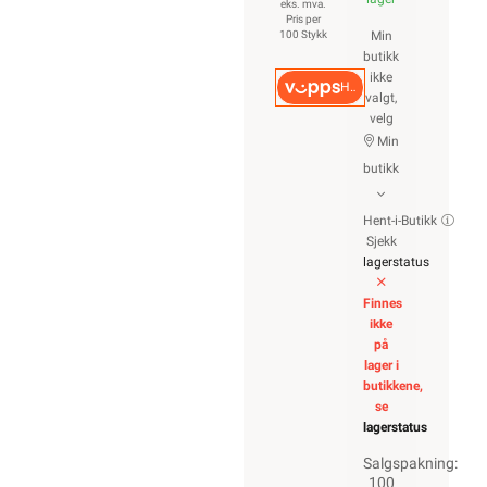
eks. mva.
Pris per
100 Stykk
Min
butikk
ikke
Hurtigkasse
valgt,
velg
Min
butikk
Hent-i-Butikk
Sjekk
lagerstatus
Finnes
ikke
på
lager i
butikkene,
se
lagerstatus
Salgspakning:
100