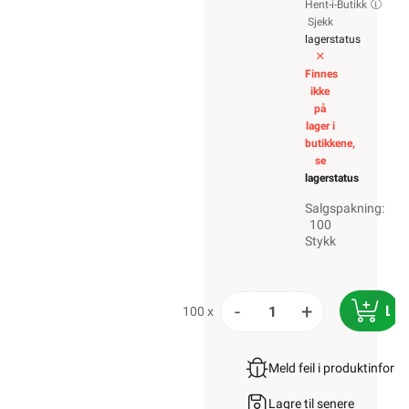
Hent-i-Butikk
Sjekk
lagerstatus
Finnes
ikke
på
lager i
butikkene,
se
lagerstatus
Salgspakning:
100
Stykk
-
+
LE
100 x
Meld feil i produktinfor
Lagre til senere