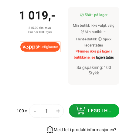
1 019,-
580+ på lager
Min butikk ikke valgt, velg
815,20 eks. mva.
Min butikk
Pris per 100 Stykk
Hent-i-Butikk
Sjekk
lagerstatus
Hurtigkasse
Finnes ikke på lager i
butikkene, se
lagerstatus
Salgspakning: 100
Stykk
-
+
LEGG I HANDLEKURV
100 x
Meld feil i produktinformasjonen?