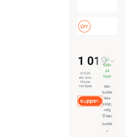
Pk
1 019,-
580+
på
815,20
lager
eks. mva.
Pris per
100 Stykk
Min
butikk
ikke
Hurtigkasse
valgt,
velg
Min
butikk