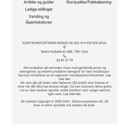
Artikler og guider
Startpakke/Pakkeløsning
Ledige stillinger
Varsling og
Åpenhetsloven
ELEKTROIMPORTØREN NORGE AS (NO 914 939 828 MVA)
Nedre Kalbakkvei 88B, 1081 Oslo
22 81 27 70
Alle produkter på nettsiden vises med gjeldende priser og
betingelser, og enkelte produkter beregnet for fast installasjon
kan kun installeres av en registrert installasjonsvirksomhet.
Les
mer her
.
Alt som går på strøm eller batterier (EE-avfall) skal leveres til
retur når det ikke kan brukes lenger. Du kan returnere dette gratis
i en av våre varehus og/eller andre butikker som selger samme
type varer.
Les mer her
.
Alt innhold Copyright © 2009-2024 - Elektroimportøren AS. All
bruk av tekst og bilder må avtales før bruk.