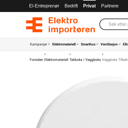
El-Entreprenør
Bedrift
Privat
Partnere
Kampanjer
Elektromateriell
Smarthus
Ventilasjon
Elb
Forsiden
Elektromateriell
Takboks / Veggboks
Veggboks Tilbeh