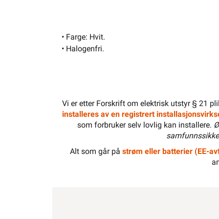
• Farge: Hvit.
• Halogenfri.
Vi er etter Forskrift om elektrisk utstyr § 21 p
installeres av en registrert installasjonsvir
som forbruker selv lovlig kan installere.
Ø
samfunnssikker
Alt som går på
strøm eller batterier (EE-avf
an