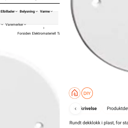
Elbillader
Belysning
Varme
r
Varemerker
Forsiden
Elektromateriell
Takboks / Veggboks
Veggboks Tilbehør
Vegglok
fra
46,90
37,52 e
Pris pe
Beskrivelse
Produktdet
Hurtigkass
Rundt dekklokk i plast, for s