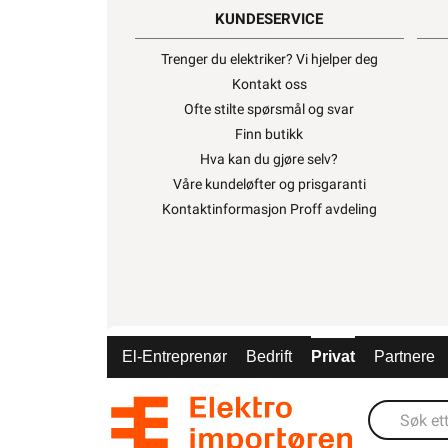
KUNDESERVICE
Trenger du elektriker? Vi hjelper deg
Kontakt oss
Ofte stilte spørsmål og svar
Finn butikk
Hva kan du gjøre selv?
Våre kundeløfter og prisgaranti
Kontaktinformasjon Proff avdeling
ELEKTROIMPORTØREN NORGE AS (NO 914
El-Entreprenør
Bedrift
Privat
Partnere
Nedre Kalbakkvei 88B, 1081 O
22 81 27 70
Alle produkter på nettsiden vises med gjeldende priser og betin
for fast installasjon kan kun installeres av en registrert in