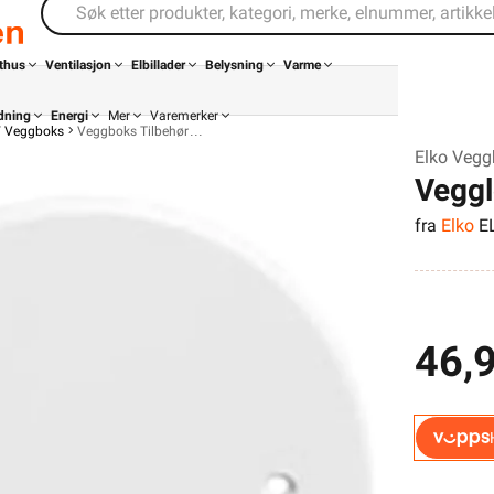
thus
Ventilasjon
Elbillader
Belysning
Varme
dning
Energi
Mer
Varemerker
/ Veggboks
Veggboks Tilbehør
Elko Vegg
Veggl
fra
Elko
E
46,
Din butikk
Kontakt
oss