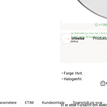
>1 000
Arendal
30± for
Hent-
På lager i alle 32 butikkene, se
Beskrivelse
Produktd
lagerstatus
Rundt dekklokk i plast, fo
1 hull.
• Farge: Hvit.
• Halogenfri.
parametere
ETIM
Kundeomtale
Spørsmål og svar
Vi er etter Forskrift om elek