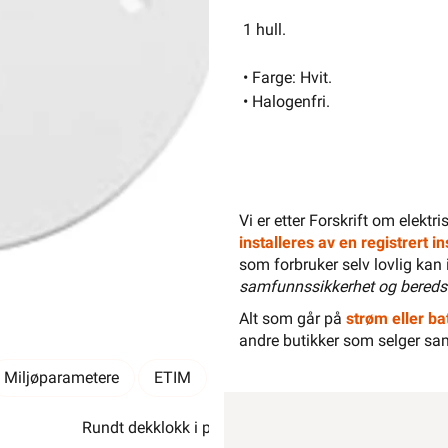
1 hull.
• Farge: Hvit.
• Halogenfri.
-
+
Vi er etter Forskrift om elektr
installeres av en registrert 
som forbruker selv lovlig kan 
samfunnssikkerhet og bereds
Alt som går på
strøm eller bat
andre butikker som selger sa
Miljøparametere
ETIM
Kundeomtale
Spørsmål og 
Rundt dekklokk i plast, for standard veggboks.