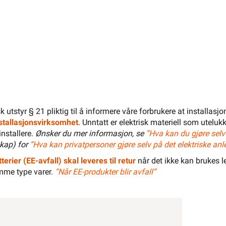
LEGG I HANDLEKURV
isk utstyr § 21 pliktig til å informere våre forbrukere at installas
Meld feil i produktinformasjonen?
Lagre til senere
installasjonsvirksomhet
. Unntatt er elektrisk materiell som utelukk
Lagre i din
ønskeliste
installere.
Ønsker du mer informasjon, se
”Hva kan du gjøre selv
kap) for
“Hva kan privatpersoner gjøre selv på det elektriske anl
terier (EE-avfall) skal leveres til retur
når det ikke kan brukes le
mme type varer.
“Når EE-produkter blir avfall”
svar
Dokumentasjon
Lagerstatus