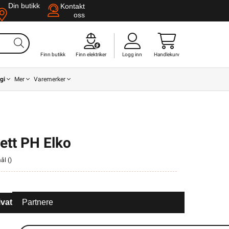
Din butikk
Kontakt
oss
Finn butikk
Finn elektriker
Logg inn
Handlekurv
gi
Mer
Varemerker
tett PH Elko
ål (
)
ivat
Partnere