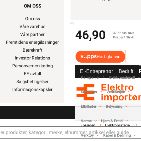
OM OSS
SNARVEIER
Om oss
Min side
Våre varehus
Ukens kampanjer
46,90
37,52 eks. mva.
Våre partner
Outlet med kuppvare
Pris per 1 Stykk
Fremtidens energiløsninger
Kundeklubb
Bærekraft
Artikler og guider
Hurtigkasse
Investor Relations
Ledige stillinger
Personvernerklæring
Varsling og Åpenhetslo
El-Entreprenør
Bedrift
EE-avfall
Kampanjer
Elektromateriell
Salgsbetingelser
Informasjonskapsler
Smarthus
Ventilasjon
Elbillader
Belysning
 939 828 MVA)
slo
Varme
Hjem & Fritid
Forsiden
Elektromateriell
gelser, og enkelte produkter beregnet
Verktøy
Kabel & Ledning
stallasjonsvirksomhet.
Les mer her
.