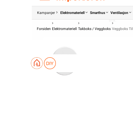
Alt som går på strøm eller batterier (EE-avfall) skal leveres til r
kan returnere dette gratis i en av våre varehus og/eller andre 
Les mer her
.
Kampanjer
Elektromateriell
Smarthus
Ventilasjon
Alt innhold Copyright © 2009-2024 - Elektroimportøren AS. All b
bruk.
Forsiden
Elektromateriell
Takboks / Veggboks
Veggboks Ti