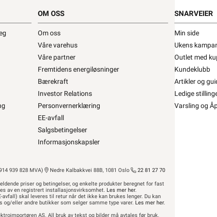
OM OSS
SNARVEIER
deg
Om oss
Min side
Våre varehus
Ukens kampan
Våre partner
Outlet med ku
Fremtidens energiløsninger
Kundeklubb
Bærekraft
Artikler og gui
Investor Relations
Ledige stilling
t for å kunne inngå i et fast elektrisk anlegg
kan kun
ng
Personvernerklæring
Varsling og Å
bruk i faste teleinstallasjoner, og elektrisk materiell
EE-avfall
også finner ekstern lenke til dsb (Direktoratet for
Salgsbetingelser
 elektriske anlegget?”
Informasjonskapsler
eturnere dette gratis i en av våre varehus og/eller
r avfall”
14 939 828 MVA)
Nedre Kalbakkvei 88B, 1081 Oslo
22 81 27 70
eldende priser og betingelser, og enkelte produkter beregnet for fast
res av en registrert installasjonsvirksomhet.
Les mer her
.
-avfall) skal leveres til retur når det ikke kan brukes lenger. Du kan
hus og/eller andre butikker som selger samme type varer.
Les mer her
.
ktroimportøren AS. All bruk av tekst og bilder må avtales før bruk.