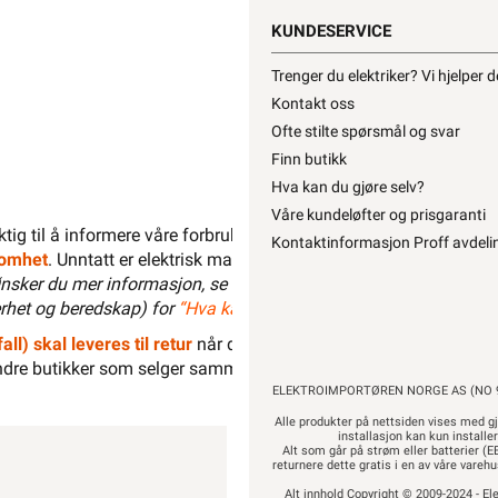
1 hull.
KUNDESERVICE
Trenger du elektriker? Vi hjelper 
Kontakt oss
Ofte stilte spørsmål og svar
Finn butikk
Hva kan du gjøre selv?
Våre kundeløfter og prisgaranti
liktig til å informere våre forbrukere at installasjonsmateriell men
Kontaktinformasjon Proff avdeli
ksomhet
. Unntatt er elektrisk materiell som utelukkende er ment for 
nsker du mer informasjon, se
”Hva kan du gjøre selv?”
, hvor du 
het og beredskap) for
“Hva kan privatpersoner gjøre selv på det
all) skal leveres til retur
når det ikke kan brukes lenger. Du kan r
dre butikker som selger samme type varer.
“Når EE-produkter bli
ELEKTROIMPORTØREN NORGE AS (NO 9
Alle produkter på nettsiden vises med gj
installasjon kan kun installe
Alt som går på strøm eller batterier (EE
returnere dette gratis i en av våre vare
Alt innhold Copyright © 2009-2024 - Ele