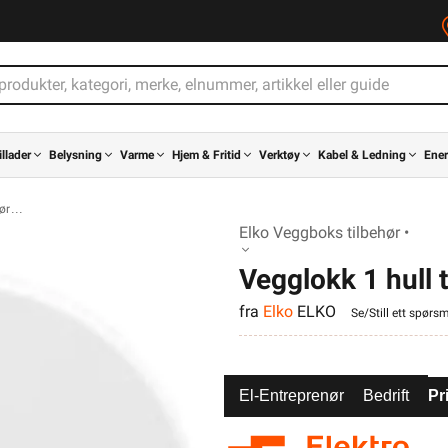
illader
Belysning
Varme
Hjem & Fritid
Verktøy
Kabel & Ledning
Ener
ør
Elko Veggboks tilbehør •
Vegglokk 1 hull 
fra
Elko
ELKO
Se/Still ett spørsm
El-Entreprenør
Bedrift
Pr