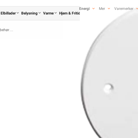
etur når det ikke kan brukes lenger. Du
butikker som selger samme type varer.
Energi
Mer
Varemerker
Elbillader
Belysning
Varme
Hjem & Fritid
Verktøy
Kabel & Ledning
ruk av tekst og bilder må avtales før
lbehør
Elko Veggboks tilbehør •
Vegglokk 1 hull tett PH E
fra
Elko
ELKO
Se/Still ett 
46,90
37,52 eks. mva.
Pris per 1 Stykk
Hurtigkasse