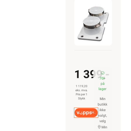
2-2
1 399,-
70+
på
1 119,20
lager
eks. mva.
Pris per 1
Stykk
Min
butikk
ikke
Hurtigkasse
valgt,
velg
Min