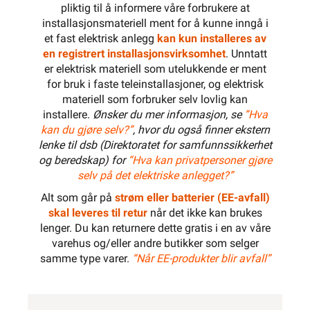
pliktig til å informere våre forbrukere at
installasjonsmateriell ment for å kunne inngå i
et fast elektrisk anlegg
kan kun installeres av
en registrert installasjonsvirksomhet
. Unntatt
er elektrisk materiell som utelukkende er ment
for bruk i faste teleinstallasjoner, og elektrisk
materiell som forbruker selv lovlig kan
installere.
Ønsker du mer informasjon, se
”Hva
kan du gjøre selv?”
, hvor du også finner ekstern
lenke til dsb (Direktoratet for samfunnssikkerhet
og beredskap) for
“Hva kan privatpersoner gjøre
selv på det elektriske anlegget?”
Alt som går på
strøm eller batterier (EE-avfall)
skal leveres til retur
når det ikke kan brukes
lenger. Du kan returnere dette gratis i en av våre
varehus og/eller andre butikker som selger
samme type varer.
“Når EE-produkter blir avfall”