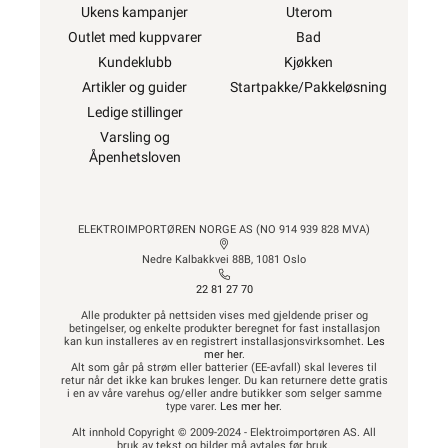
Ukens kampanjer
Uterom
Outlet med kuppvarer
Bad
Kundeklubb
Kjøkken
Artikler og guider
Startpakke/Pakkeløsning
Ledige stillinger
Varsling og
Åpenhetsloven
ELEKTROIMPORTØREN NORGE AS (NO 914 939 828 MVA)
Nedre Kalbakkvei 88B, 1081 Oslo
22 81 27 70
Alle produkter på nettsiden vises med gjeldende priser og
betingelser, og enkelte produkter beregnet for fast installasjon
kan kun installeres av en registrert installasjonsvirksomhet.
Les
mer her
.
Alt som går på strøm eller batterier (EE-avfall) skal leveres til
retur når det ikke kan brukes lenger. Du kan returnere dette gratis
i en av våre varehus og/eller andre butikker som selger samme
type varer.
Les mer her
.
Alt innhold Copyright © 2009-2024 - Elektroimportøren AS. All
bruk av tekst og bilder må avtales før bruk.