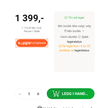
1 399,-
70+ på lager
Min butikk ikke valgt, velg
1 119,20 eks. mva.
Min butikk
Pris per 1 Stykk
Hent-i-Butikk
Sjekk
lagerstatus
Hurtigkasse
På lager kun i 4 av 32
butikker, se
lagerstatus
-
+
LEGG I HANDLEKURV