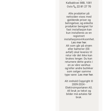
Kalbakkvei 88B, 1081
Oslo
22 81 27 70
Alle produkter på
nettsiden vises med
gjeldende priser og
betingelser, og enkelte
produkter beregnet for
fast installasjon kan
kun installeres av en
registrert
installasjonsvirksomhet.
Les mer her
.
Alt som går på strøm
eller batterier (EE-
avfall) skal leveres til
retur når det ikke kan
brukes lenger. Du kan
returnere dette gratis i
en av våre varehus
og/eller andre butikker
som selger samme
type varer.
Les mer her
.
Alt innhold Copyright ©
2009-2024 -
Elektroimportøren AS.
All bruk av tekst og
bilder må avtales før
bruk.