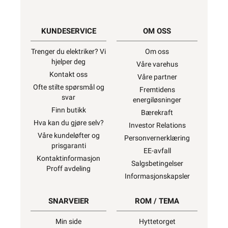
KUNDESERVICE
OM OSS
Trenger du elektriker? Vi
Om oss
hjelper deg
Våre varehus
Kontakt oss
Våre partner
Ofte stilte spørsmål og
Fremtidens
svar
energiløsninger
Finn butikk
Bærekraft
Hva kan du gjøre selv?
Investor Relations
Våre kundeløfter og
Personvernerklæring
prisgaranti
EE-avfall
Kontaktinformasjon
Salgsbetingelser
Proff avdeling
Informasjonskapsler
SNARVEIER
ROM / TEMA
Min side
Hyttetorget