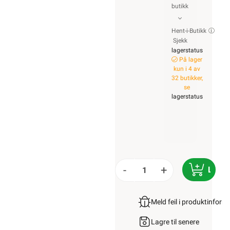
butikk
Hent-i-Butikk
Sjekk
lagerstatus
På lager
kun i 4 av
32 butikker,
se
lagerstatus
-
+
LEGG
Meld feil i produktinfor
Lagre til senere