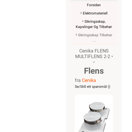
Forsiden
Elektromateriell
Sikringsskap,
Kapslinger Og Tilbehør
Sikringsskap Tilbehør
Cenika FLENS
MULTIFLENS 2-2 •
Flens
fra
Cenika
Multiflens
Se/Still ett spørsmål (
)
2-2