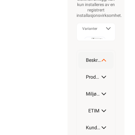
kun installeres av en
registrert
installasjonsvirksomhet
.
Varianter
x1
Beskrivelse
x2
Produktdetaljer
Miljøparametere
ETIM
Kundeomtale