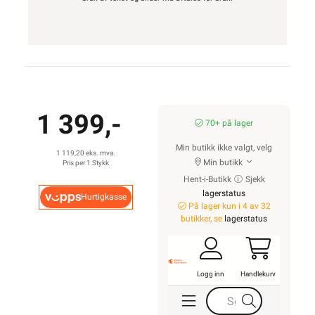
1 399,-
70+ på lager
Min butikk ikke valgt, velg
1 119,20 eks. mva.
Min butikk
Pris per 1 Stykk
Hent-i-Butikk
Sjekk
lagerstatus
Hurtigkasse
På lager kun i 4 av 32
butikker, se
lagerstatus
Logg inn
Handlekurv