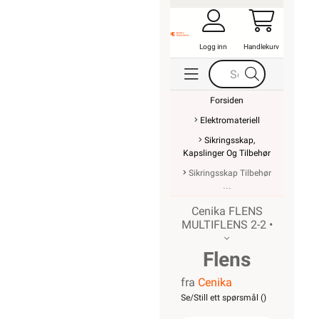
Logg inn
Handlekurv
Forsiden
Elektromateriell
Sikringsskap,
Kapslinger Og Tilbehør
Sikringsskap Tilbehør
Cenika FLENS
MULTIFLENS 2-2 •
Flens
fra
Cenika
Multiflens
Se/Still ett spørsmål (
)