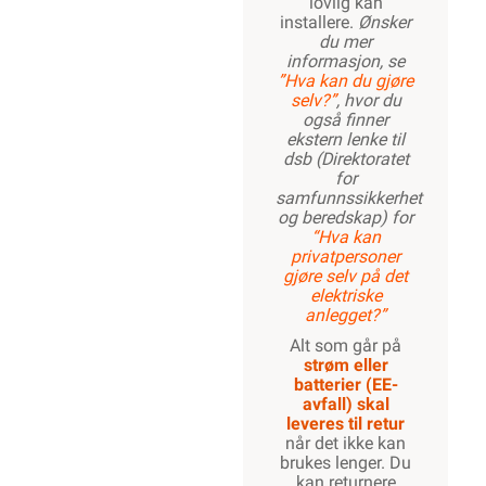
lovlig kan
installere.
Ønsker
du mer
informasjon, se
”Hva kan du gjøre
selv?”
, hvor du
også finner
ekstern lenke til
dsb (Direktoratet
for
samfunnssikkerhet
og beredskap) for
“Hva kan
privatpersoner
gjøre selv på det
elektriske
anlegget?”
Alt som går på
strøm eller
batterier (EE-
avfall) skal
leveres til retur
når det ikke kan
brukes lenger. Du
kan returnere