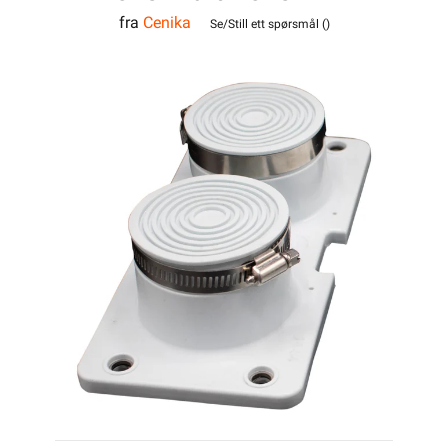
fra
Cenika
Se/Still ett spørsmål (
)