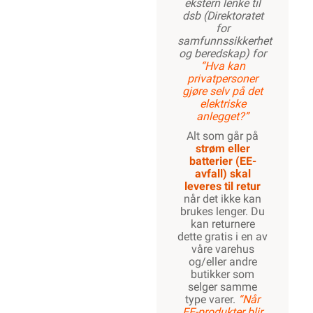
ekstern lenke til
dsb (Direktoratet
for
samfunnssikkerhet
og beredskap) for
“Hva kan
privatpersoner
gjøre selv på det
elektriske
anlegget?”
Alt som går på
strøm eller
batterier (EE-
avfall) skal
leveres til retur
når det ikke kan
brukes lenger. Du
kan returnere
dette gratis i en av
våre varehus
og/eller andre
butikker som
selger samme
type varer.
“Når
EE-produkter blir