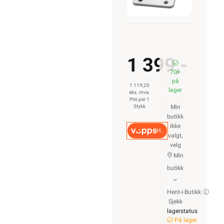
1 399,-
70+
på
1 119,20
lager
eks. mva.
Pris per 1
Stykk
Min
butikk
ikke
Hurtigkasse
valgt,
velg
Min
butikk
Hent-i-Butikk
Sjekk
lagerstatus
På lager