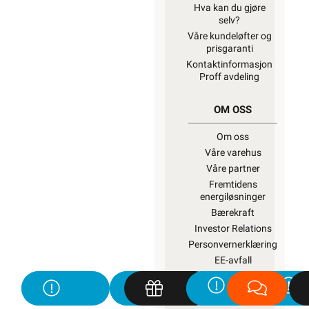
Hva kan du gjøre
selv?
Våre kundeløfter og
prisgaranti
Kontaktinformasjon
Proff avdeling
OM OSS
Om oss
Våre varehus
Våre partner
Fremtidens
energiløsninger
Bærekraft
Investor Relations
Personvernerklæring
EE-avfall
Salgsbetingelser
Informasjonskapsler