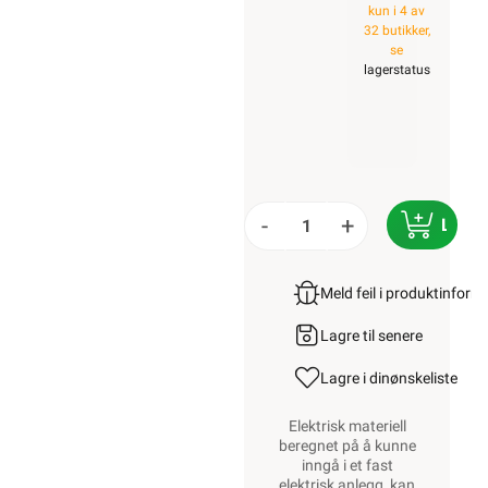
kun i 4 av
32 butikker,
se
lagerstatus
-
+
LEGG
Meld feil i produktinfor
Lagre til senere
Lagre i din
ønskeliste
Elektrisk materiell
beregnet på å kunne
inngå i et fast
elektrisk anlegg, kan