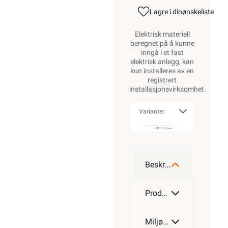
Lagre i din
ønskeliste
Elektrisk materiell
beregnet på å kunne
inngå i et fast
elektrisk anlegg, kan
kun installeres av en
registrert
installasjonsvirksomhet
.
Varianter
x1
Beskrivelse
x2
Produktdetaljer
Miljøparametere