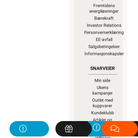
Fremtidens
energiløsninger
Bærekraft
Investor Relations
Personvernerklæring
EE-avfall
Salgsbetingelser
Informasjonskapsler
SNARVEIER
Min side
Ukens
kampanjer
Outlet med
kuppvarer
Kundeklubb
Artikler og
guider
Ledige