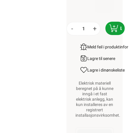
-
+
LEGG
Meld feil i produktinfor
Lagre til senere
Lagre i din
ønskeliste
Elektrisk materiell
beregnet på å kunne
inngå i et fast
elektrisk anlegg, kan
kun installeres av en
registrert
installasjonsvirksomhet
.