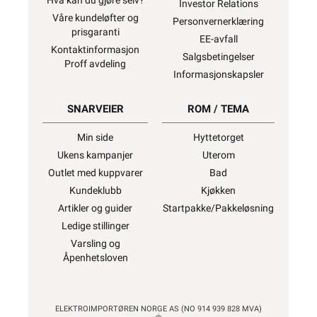
Hva kan du gjøre selv?
Investor Relations
Våre kundeløfter og
Personvernerklæring
prisgaranti
EE-avfall
Kontaktinformasjon
Salgsbetingelser
Proff avdeling
Informasjonskapsler
SNARVEIER
ROM / TEMA
Min side
Hyttetorget
Ukens kampanjer
Uterom
Outlet med kuppvarer
Bad
Kundeklubb
Kjøkken
Artikler og guider
Startpakke/Pakkeløsning
Ledige stillinger
Varsling og
Åpenhetsloven
ELEKTROIMPORTØREN NORGE AS (NO 914 939 828 MVA)