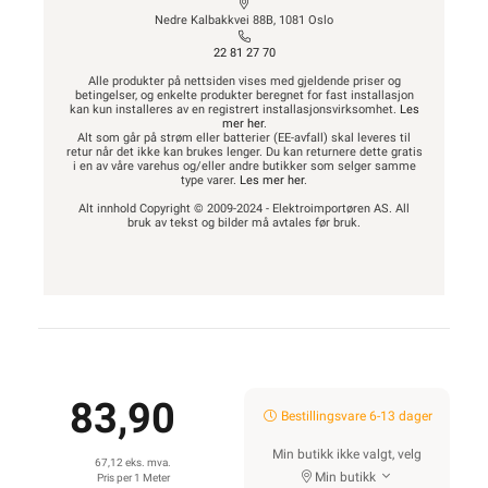
Nedre Kalbakkvei 88B, 1081 Oslo
22 81 27 70
Alle produkter på nettsiden vises med gjeldende priser og
betingelser, og enkelte produkter beregnet for fast installasjon
kan kun installeres av en registrert installasjonsvirksomhet.
Les
mer her
.
Alt som går på strøm eller batterier (EE-avfall) skal leveres til
retur når det ikke kan brukes lenger. Du kan returnere dette gratis
i en av våre varehus og/eller andre butikker som selger samme
type varer.
Les mer her
.
Alt innhold Copyright © 2009-2024 - Elektroimportøren AS. All
bruk av tekst og bilder må avtales før bruk.
83,90
Bestillingsvare 6-13 dager
Min butikk ikke valgt, velg
67,12 eks. mva.
Min butikk
Pris per 1 Meter