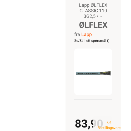
Lapp ØLFLEX
CLASSIC 110
3G2,5 •
ØLFLEX
fra
Lapp
CLASSIC
Se/Still ett spørsmål (
)
110
3G2,5
83,90
Bestillingsvare