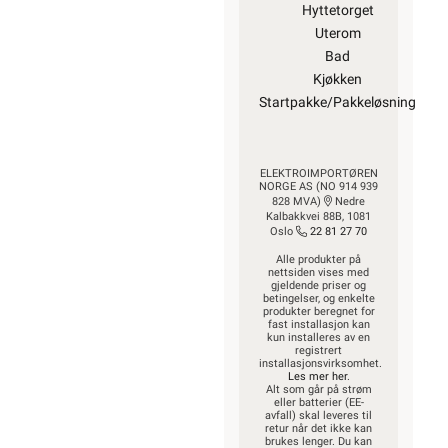
Hyttetorget
Uterom
Bad
Kjøkken
Startpakke/Pakkeløsning
ELEKTROIMPORTØREN
NORGE AS (NO 914 939
828 MVA)
Nedre
Kalbakkvei 88B, 1081
Oslo
22 81 27 70
Alle produkter på
nettsiden vises med
gjeldende priser og
betingelser, og enkelte
produkter beregnet for
fast installasjon kan
kun installeres av en
registrert
installasjonsvirksomhet.
Les mer her
.
Alt som går på strøm
eller batterier (EE-
avfall) skal leveres til
retur når det ikke kan
brukes lenger. Du kan