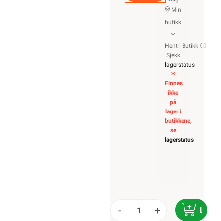
Min
butikk
Hent-i-Butikk
Sjekk
lagerstatus
Finnes
ikke
på
lager i
butikkene,
se
lagerstatus
-
+
LEGG