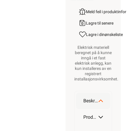
Meld feil i produktinfor
Lagre til senere
Lagre i din
ønskeliste
Elektrisk materiell
beregnet på å kunne
inngå i et fast
elektrisk anlegg, kan
kun installeres av en
registrert
installasjonsvirksomhet
.
Beskrivelse
Produktdetaljer