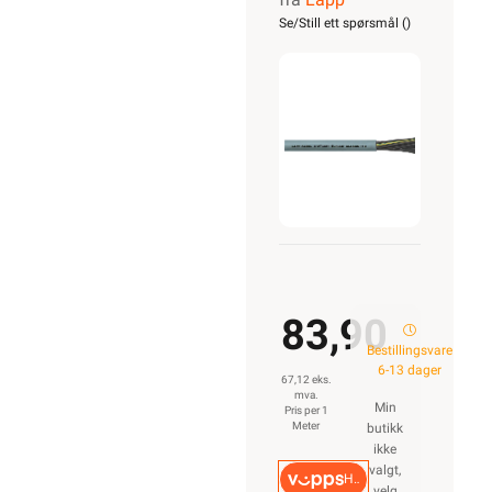
CLASSIC
Se/Still ett spørsmål (
)
110
3G2,5
83,90
Bestillingsvare
6-13 dager
67,12 eks.
mva.
Min
Pris per 1
Meter
butikk
ikke
valgt,
Hurtigkasse
velg