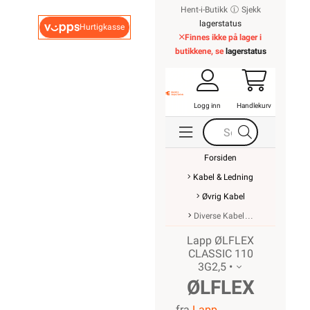
Hent-i-Butikk
Sjekk
lagerstatus
Hurtigkasse
Finnes ikke på lager i
butikkene, se
lagerstatus
Logg inn
Handlekurv
Forsiden
Kabel & Ledning
Øvrig Kabel
Diverse Kabel
Lapp ØLFLEX
CLASSIC 110
3G2,5 •
ØLFLEX
fra
Lapp