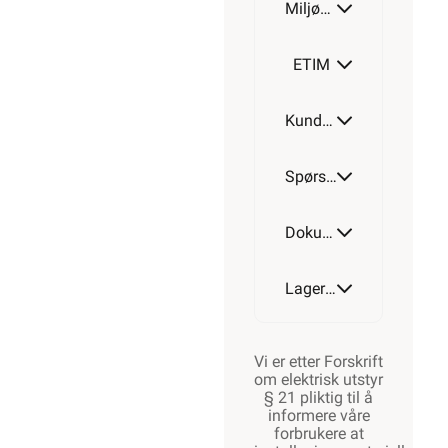
Miljøparametere
ETIM
Kundeomtale
Spørsmål og svar
Dokumentasjon
Lagerstatus
Vi er etter Forskrift
om elektrisk utstyr
§ 21 pliktig til å
informere våre
forbrukere at