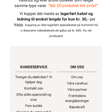
varehus og/eller andre butikker som selger
samme type varer.
“Når EE-produkter blir avfall”
Vi kapper det meste av
lagerført kabel og
ledning til ønsket lengde for kun kr. 30,-
per
kapp.
Kapping av ikke lagerført spesialkabel på trommel må
vi dessverre viderebelaste ett gebyr på kr. 600,- fra vår
produsent
KUNDESERVICE
OM OSS
Trenger du elektriker? Vi
Om oss
hjelper deg
Våre varehus
Kontakt oss
Våre partner
Ofte stilte spørsmål og
Fremtidens
svar
energiløsninger
Finn butikk
Bærekraft