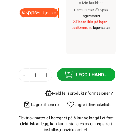
Min butikk
Hent-i-Butikk
Sjekk
Hurtigkasse
lagerstatus
Finnes ikke på lager i
butikkene, se
lagerstatus
-
+
LEGG I HANDLEKURV
Meld feil i produktinformasjonen?
Lagre til senere
Lagre i din
ønskeliste
Elektrisk materiell beregnet på å kunne inngå i et fast
elektrisk anlegg, kan kun installeres av en registrert
installasjonsvirksomhet
.