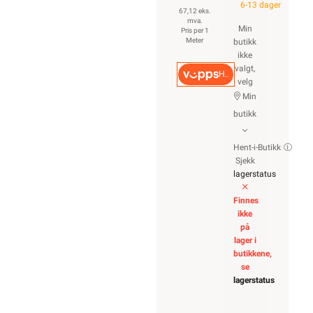
6-13 dager
67,12 eks.
mva.
Min
Pris per 1
Meter
butikk
ikke
valgt,
Hurtigkasse
velg
Min
butikk
Hent-i-Butikk
Sjekk
lagerstatus
Finnes
ikke
på
lager i
butikkene,
se
lagerstatus