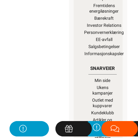
Fremtidens
energiløsninger
Bærekraft
Investor Relations
Personvernerklæring
EE-avfall
Salgsbetingelser
Informasjonskapsler
SNARVEIER
Min side
Ukens
kampanjer
Outlet med
kuppvarer
Kundeklubb
Artikler og
guider
Ledige