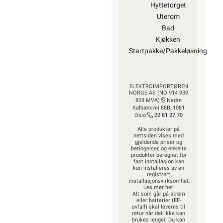
Hyttetorget
Uterom
Bad
Kjøkken
Startpakke/Pakkeløsning
ELEKTROIMPORTØREN
NORGE AS (NO 914 939
828 MVA)
Nedre
Kalbakkvei 88B, 1081
Oslo
22 81 27 70
Alle produkter på
nettsiden vises med
gjeldende priser og
betingelser, og enkelte
produkter beregnet for
fast installasjon kan
kun installeres av en
registrert
installasjonsvirksomhet.
Les mer her
.
Alt som går på strøm
eller batterier (EE-
avfall) skal leveres til
retur når det ikke kan
brukes lenger. Du kan