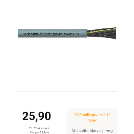
25,90
Bestillingsvare 6-13
dager
20,72 eks. mva.
Min butikk ikke valgt, velg
Pris per 1 Meter