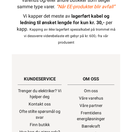
varehus og/eller andre butikker som selger
samme type varer.
“Når EE-produkter blir avfall”
Vi kapper det meste av
lagerført kabel og
ledning til ønsket lengde for kun kr. 30,-
per
kapp.
Kapping av ikke lagerført spesialkabel på trommel må
vi dessverre viderebelaste ett gebyr på kr. 600,- fra vår
produsent
KUNDESERVICE
OM OSS
Trenger du elektriker? Vi
Om oss
hjelper deg
Våre varehus
Kontakt oss
Våre partner
Ofte stilte spørsmål og
Fremtidens
svar
energiløsninger
Finn butikk
Bærekraft