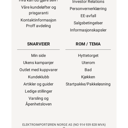
Hva kan du gjøre selv?
Investor Relations
Våre kundeløfter og
Personvernerklæring
prisgaranti
EE-avfall
Kontaktinformasjon
Salgsbetingelser
Proff avdeling
Informasjonskapsler
SNARVEIER
ROM / TEMA
Min side
Hyttetorget
Ukens kampanjer
Uterom
Outlet med kuppvarer
Bad
Kundeklubb
Kjøkken
Artikler og guider
Startpakke/Pakkeløsning
Ledige stillinger
Varsling og
Åpenhetsloven
ELEKTROIMPORTØREN NORGE AS (NO 914 939 828 MVA)