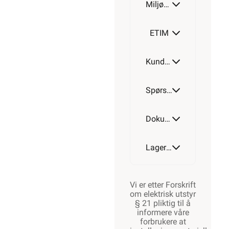
Miljøparametere
ETIM
Kundeomtale
Spørsmål og svar
Dokumentasjon
Lagerstatus
Vi er etter Forskrift
om elektrisk utstyr
§ 21 pliktig til å
informere våre
forbrukere at