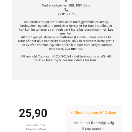
Nedre Kalbakkvei 88B, 1081 Oslo
22 81 27 70
Alle produkter på nettsiden vises med gjeldende priser og
betingelser, og enkelte produkter beregnet for fast installasjon
kan kun installeres av en registrert installasjonsvirksomhet.
Les
mer her
.
Alt som går på strøm eller batterier (EE-avfall) skal leveres til
retur når det ikke kan brukes lenger. Du kan returnere dette gratis
i en av våre varehus og/eller andre butikker som selger samme
type varer.
Les mer her
.
Alt innhold Copyright © 2009-2024 - Elektroimportøren AS. All
bruk av tekst og bilder må avtales før bruk.
25,90
Bestillingsvare 6-13 dager
Min butikk ikke valgt, velg
20,72 eks. mva.
Min butikk
Pris per 1 Meter