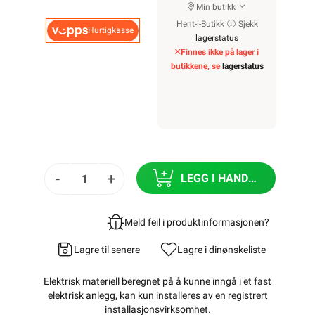
Min butikk
Hent-i-Butikk
Sjekk
Hurtigkasse
lagerstatus
Finnes ikke på lager i
butikkene, se
lagerstatus
-
+
LEGG I HANDLEKURV
Meld feil i produktinformasjonen?
Lagre til senere
Lagre i din
ønskeliste
Elektrisk materiell beregnet på å kunne inngå i et fast
elektrisk anlegg, kan kun installeres av en registrert
installasjonsvirksomhet
.