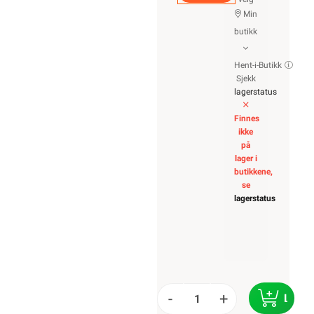
Min
butikk
Hent-i-Butikk
Sjekk
lagerstatus
Finnes
ikke
på
lager i
butikkene,
se
lagerstatus
-
+
LEGG