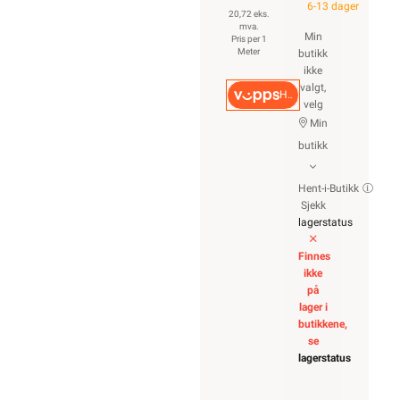
6-13 dager
20,72 eks.
mva.
Min
Pris per 1
Meter
butikk
ikke
valgt,
Hurtigkasse
velg
Min
butikk
Hent-i-Butikk
Sjekk
lagerstatus
Finnes
ikke
på
lager i
butikkene,
se
lagerstatus