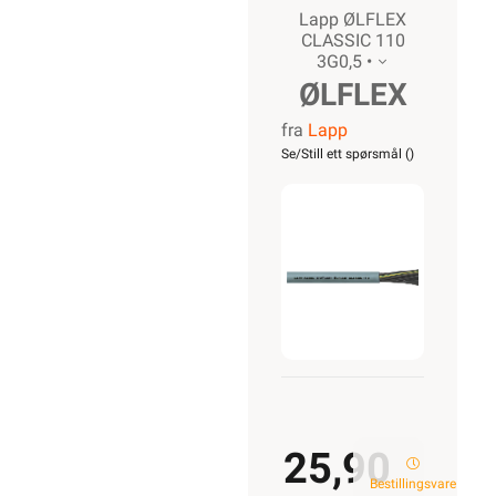
Lapp ØLFLEX
CLASSIC 110
3G0,5 •
ØLFLEX
fra
Lapp
CLASSIC
Se/Still ett spørsmål (
)
110
3G0,5
25,90
Bestillingsvare