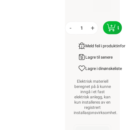
-
+
LEGG
Meld feil i produktinfor
Lagre til senere
Lagre i din
ønskeliste
Elektrisk materiell
beregnet på å kunne
inngå i et fast
elektrisk anlegg, kan
kun installeres av en
registrert
installasjonsvirksomhet
.