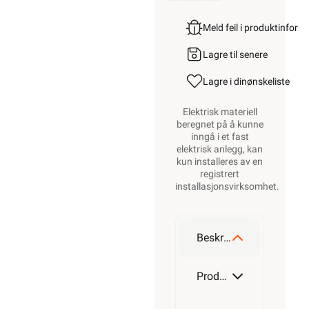
Meld feil i produktinfor
Lagre til senere
Lagre i din
ønskeliste
Elektrisk materiell
beregnet på å kunne
inngå i et fast
elektrisk anlegg, kan
kun installeres av en
registrert
installasjonsvirksomhet
.
Beskrivelse
Produktdetaljer