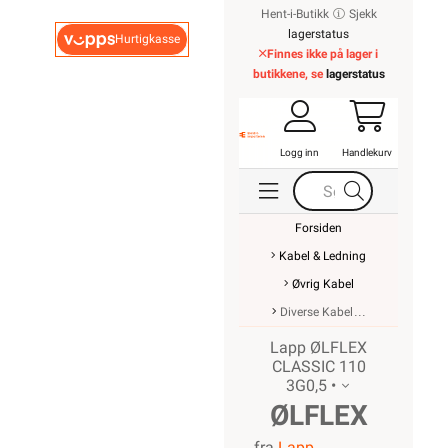
Hent-i-Butikk
Sjekk
lagerstatus
Hurtigkasse
Finnes ikke på lager i
butikkene, se
lagerstatus
Logg inn
Handlekurv
Forsiden
Kabel & Ledning
Øvrig Kabel
Diverse Kabel
Lapp ØLFLEX
CLASSIC 110
3G0,5 •
ØLFLEX
fra
Lapp