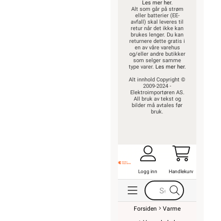
Les mer her
.
Alt som går på strøm
eller batterier (EE-
avfall) skal leveres til
retur når det ikke kan
brukes lenger. Du kan
returnere dette gratis i
en av våre varehus
og/eller andre butikker
som selger samme
type varer.
Les mer her
.
Alt innhold Copyright ©
2009-2024 -
Elektroimportøren AS.
All bruk av tekst og
bilder må avtales før
bruk.
Logg inn
Handlekurv
Forsiden
Varme