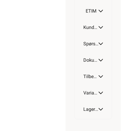
300W
ETIM
Kundeomtale
430W
Spørsmål og svar
520W
Dokumentasjon
Tilbehør
630W
Varianter av artikkel
700W
Lagerstatus