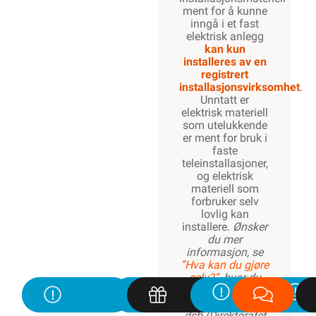
ment for å kunne
inngå i et fast
elektrisk anlegg
kan kun
1300W
installeres av en
registrert
installasjonsvirksomhet
.
Unntatt er
elektrisk materiell
1420W
som utelukkende
er ment for bruk i
faste
teleinstallasjoner,
og elektrisk
1600W
materiell som
forbruker selv
lovlig kan
installere.
Ønsker
du mer
1820W
informasjon, se
”Hva kan du gjøre
selv?”
, hvor du
også finner
ekstern lenke til
dsb (Direktoratet