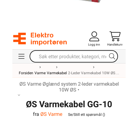
Logg inn
Handlekurv
Forsiden
Varme
Varmekabel
2-Leder Varmekabel 10W ØS
ØS Varme Øglænd system 2-leder varmekabel
10W ØS •
ØS Varmekabel GG-10
fra
ØS Varme
10W/m 300W 30m
Se/Still ett spørsmål (
)