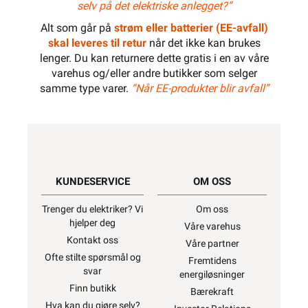
1300W
selv på det elektriske anlegget?”
Alt som går på
strøm eller batterier (EE-avfall)
skal leveres til retur
når det ikke kan brukes
lenger. Du kan returnere dette gratis i en av våre
1420W
varehus og/eller andre butikker som selger
samme type varer.
“Når EE-produkter blir avfall”
1600W
KUNDESERVICE
OM OSS
1820W
Trenger du elektriker? Vi
Om oss
hjelper deg
Våre varehus
Kontakt oss
Våre partner
Ofte stilte spørsmål og
Fremtidens
svar
energiløsninger
Finn butikk
Bærekraft
Hva kan du gjøre selv?