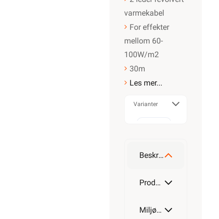
varmekabel
For effekter
mellom 60-
100W/m2
30m
Les mer...
Varianter
130W
Beskrivelse
220W
Produktdetaljer
Miljøparametere