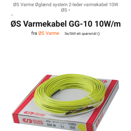
ØS Varme Øglænd system 2-leder varmekabel 10W
ØS •
ØS Varmekabel GG-10 10W/m
fra
ØS Varme
300W 30m
Se/Still ett spørsmål (
)