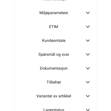
Miljøparametere
300W
ETIM
Kundeomtale
430W
Spørsmål og svar
520W
Dokumentasjon
Tilbehør
630W
Varianter av artikkel
700W
Lagerstatus