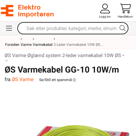
Logg inn
Handlekurv
Forsiden
Varme
Varmekabel
2-Leder Varmekabel 10W ØS
ØS Varme Øglænd system 2-leder varmekabel 10W ØS •
ØS Varmekabel GG-10 10W/m
fra
ØS Varme
300W 30m
Se/Still ett spørsmål (
)