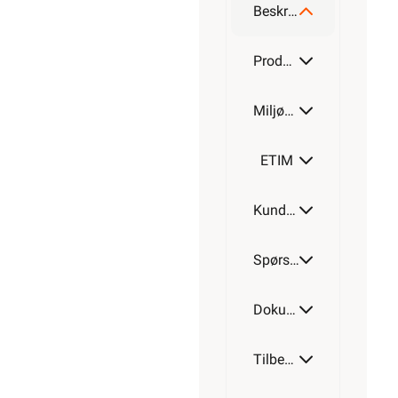
Beskrivelse
220W
Produktdetaljer
Miljøparametere
300W
ETIM
Kundeomtale
430W
Spørsmål og svar
520W
Dokumentasjon
Tilbehør
630W