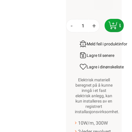
-
+
LEGG
Meld feil i produktinfor
Lagre til senere
Lagre i din
ønskeliste
Elektrisk materiell
beregnet på å kunne
inngå i et fast
elektrisk anlegg, kan
kun installeres av en
registrert
installasjonsvirksomhet
.
10W/m, 300W
2-leder revolvert