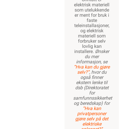
elektrisk materiell
1420W
som utelukkende
er ment for bruk i
faste
teleinstallasjoner,
og elektrisk
1600W
materiell som
forbruker selv
lovlig kan
installere.
Ønsker
du mer
1820W
informasjon, se
”Hva kan du gjøre
selv?”
, hvor du
også finner
ekstern lenke til
dsb (Direktoratet
for
samfunnssikkerhet
og beredskap) for
“Hva kan
privatpersoner
gjøre selv på det
elektriske