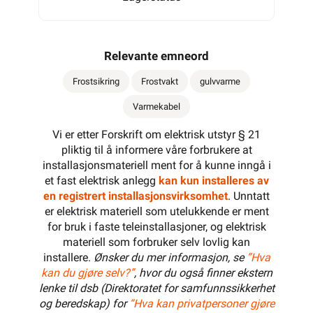
Relevante emneord
800W
Frostsikring
Frostvakt
gulvvarme
Varmekabel
910W
Vi er etter Forskrift om elektrisk utstyr § 21
pliktig til å informere våre forbrukere at
installasjonsmateriell ment for å kunne inngå i
et fast elektrisk anlegg
kan kun installeres av
1000W
en registrert installasjonsvirksomhet
. Unntatt
er elektrisk materiell som utelukkende er ment
for bruk i faste teleinstallasjoner, og elektrisk
materiell som forbruker selv lovlig kan
1170W
installere.
Ønsker du mer informasjon, se
”Hva
kan du gjøre selv?”
, hvor du også finner ekstern
lenke til dsb (Direktoratet for samfunnssikkerhet
og beredskap) for
“Hva kan privatpersoner gjøre