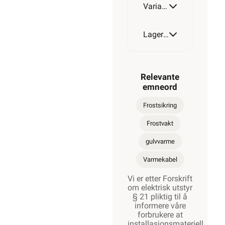
Varianter av artikkel
700W
Lagerstatus
Relevante
800W
emneord
Frostsikring
Frostvakt
910W
gulvvarme
Varmekabel
1000W
Vi er etter Forskrift
om elektrisk utstyr
§ 21 pliktig til å
informere våre
forbrukere at
1170W
installasjonsmateriell