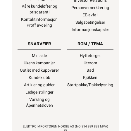
Investor Relations
Våre kundeløfter og
Personvernerklæring
prisgaranti
EE-avfall
Kontaktinformasjon
Salgsbetingelser
Proff avdeling
Informasjonskapsler
SNARVEIER
ROM / TEMA
Min side
Hyttetorget
Ukens kampanjer
Uterom
Outlet med kuppvarer
Bad
Kundeklubb
Kjøkken
Artikler og guider
Startpakke/Pakkeløsning
Ledige stillinger
Varsling og
Åpenhetsloven
ELEKTROIMPORTØREN NORGE AS (NO 914 939 828 MVA)