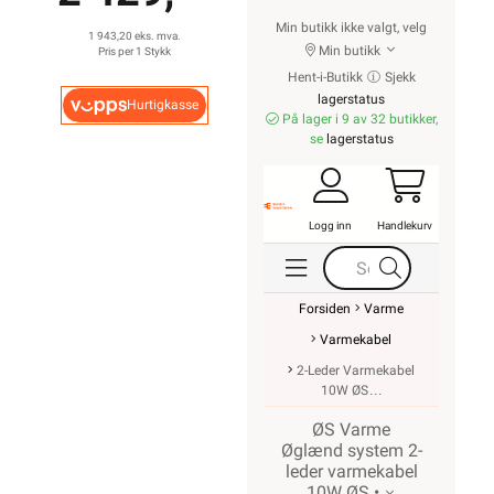
Min butikk ikke valgt, velg
1 943,20 eks. mva.
Min butikk
Pris per 1 Stykk
Hent-i-Butikk
Sjekk
lagerstatus
Hurtigkasse
På lager i 9 av 32 butikker,
se
lagerstatus
Logg inn
Handlekurv
Forsiden
Varme
Varmekabel
2-Leder Varmekabel
10W ØS
ØS Varme
Øglænd system 2-
leder varmekabel
10W ØS •