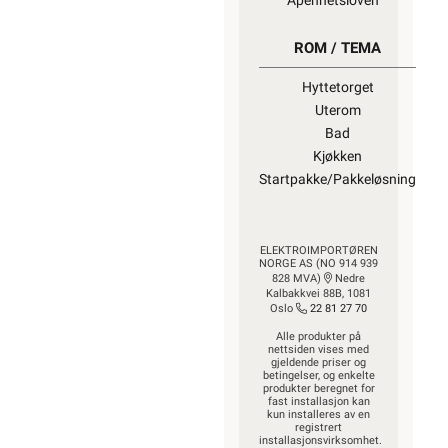
Åpenhetsloven
ROM / TEMA
Hyttetorget
Uterom
Bad
Kjøkken
Startpakke/Pakkeløsning
ELEKTROIMPORTØREN
NORGE AS (NO 914 939
828 MVA)
Nedre
Kalbakkvei 88B, 1081
Oslo
22 81 27 70
Alle produkter på
nettsiden vises med
gjeldende priser og
betingelser, og enkelte
produkter beregnet for
fast installasjon kan
kun installeres av en
registrert
installasjonsvirksomhet.