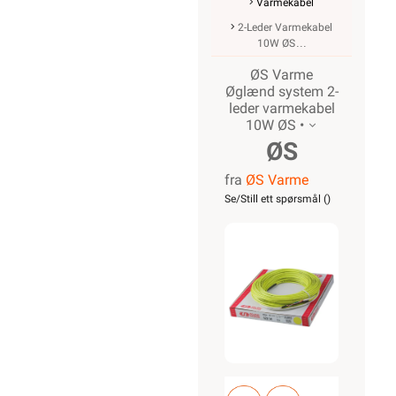
Varmekabel
2-Leder Varmekabel
10W ØS
ØS Varme
Øglænd system 2-
leder varmekabel
10W ØS •
ØS
fra
ØS Varme
Varmekabel
Se/Still ett spørsmål (
)
GG-10
10W/m
300W
30m