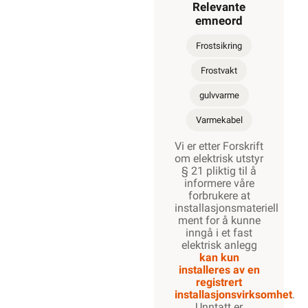
Relevante
800W
emneord
Frostsikring
Frostvakt
910W
gulvvarme
Varmekabel
1000W
Vi er etter Forskrift
om elektrisk utstyr
§ 21 pliktig til å
informere våre
forbrukere at
1170W
installasjonsmateriell
ment for å kunne
inngå i et fast
elektrisk anlegg
kan kun
1300W
installeres av en
registrert
installasjonsvirksomhet
.
Unntatt er