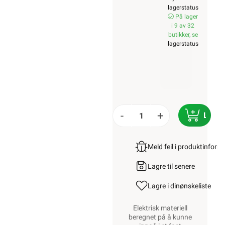
lagerstatus
På lager
i 9 av 32
butikker, se
lagerstatus
-
+
LEGG
Meld feil i produktinfor
Lagre til senere
Lagre i din
ønskeliste
Elektrisk materiell
beregnet på å kunne