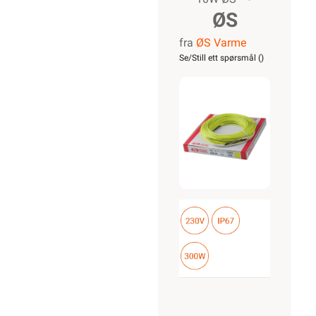
ØS
fra
ØS Varme
Varmekabel
Se/Still ett spørsmål (
)
GG-10
10W/m
300W
30m