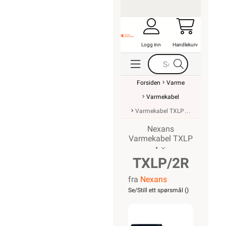
Logg inn
Handlekurv
Forsiden
Varme
Varmekabel
Varmekabel TXLP
Nexans
Varmekabel TXLP
•
TXLP/2R
fra
Nexans
Nordic
Se/Still ett spørsmål (
)
840/17