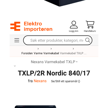
Logg inn
Handlekurv
Forsiden
Varme
Varmekabel
Varmekabel TXLP
Nexans Varmekabel TXLP •
TXLP/2R Nordic 840/17
fra
Nexans
varmekabel
Se/Still ett spørsmål (
)