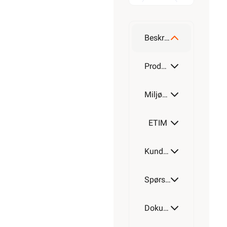
300W
Beskrivelse
400W
Produktdetaljer
Miljøparametere
500W
ETIM
Kundeomtale
600W
Spørsmål og svar
700W
Dokumentasjon