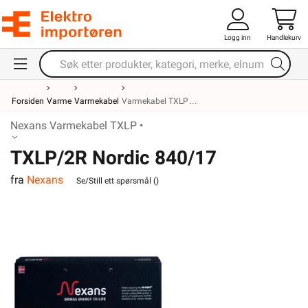
Logg inn
Handlekurv
Forsiden
Varme
Varmekabel
Varmekabel TXLP
Nexans Varmekabel TXLP •
TXLP/2R Nordic 840/17
fra
Nexans
varmekabel
Se/Still ett spørsmål (
)