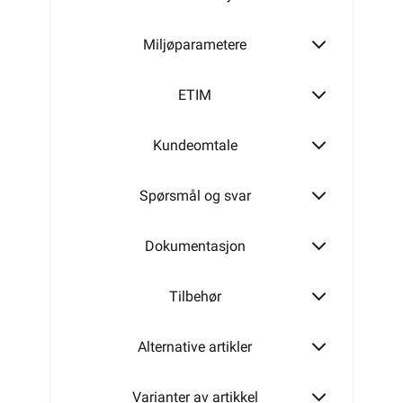
Miljøparametere
500W
ETIM
Kundeomtale
600W
Spørsmål og svar
700W
Dokumentasjon
Tilbehør
840W
Alternative artikler
1000W
Varianter av artikkel