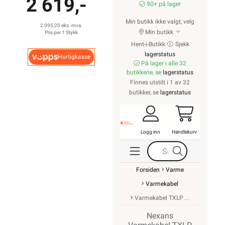
2 619,-
90+ på lager
Min butikk ikke valgt, velg
2 095,20 eks. mva.
Min butikk
Pris per 1 Stykk
Hent-i-Butikk
Sjekk
lagerstatus
Hurtigkasse
På lager i alle 32
butikkene, se
lagerstatus
Finnes utstilt i 1 av 32
butikker, se
lagerstatus
Logg inn
Handlekurv
Forsiden
Varme
Varmekabel
Varmekabel TXLP
Nexans