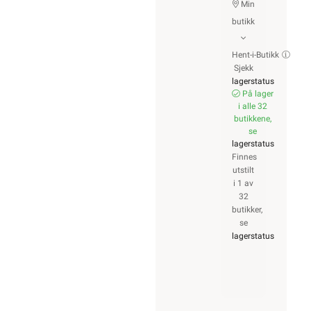
Min
butikk
Hent-i-Butikk
Sjekk
lagerstatus
På lager
i alle 32
butikkene,
se
lagerstatus
Finnes
utstilt
i 1 av
32
butikker,
se
lagerstatus