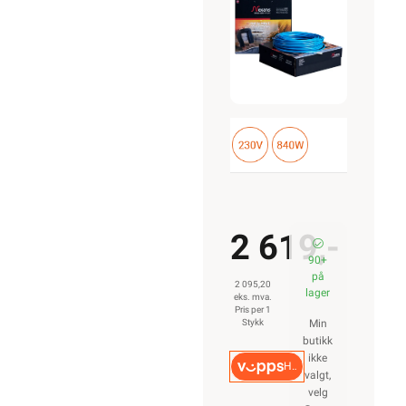
varmekabel
2 619,-
90+
på
2 095,20
lager
eks. mva.
Pris per 1
Stykk
Min
butikk
ikke
Hurtigkasse
valgt,
velg