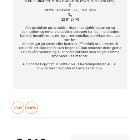
ELEKTROIMPORTØREN NORGE AS (NO 914 939 828 MVA)
Nedre Kalbakkvei 88B, 1081 Oslo
22 81 27 70
Alle produkter på nettsiden vises med gjeldende priser og
betingelser, og enkelte produkter beregnet for fast installasjon
kan kun installeres av en registrert installasjonsvirksomhet.
Les
mer her
.
Alt som går på strøm eller batterier (EE-avfall) skal leveres til
retur når det ikke kan brukes lenger. Du kan returnere dette gratis
i en av våre varehus og/eller andre butikker som selger samme
type varer.
Les mer her
.
Alt innhold Copyright © 2009-2024 - Elektroimportøren AS. All
bruk av tekst og bilder må avtales før bruk.