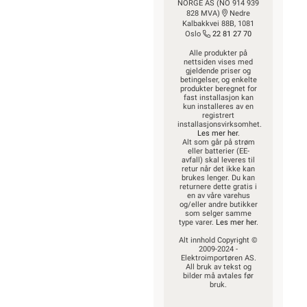
NORGE AS (NO 914 939
828 MVA)
Nedre
Kalbakkvei 88B, 1081
Oslo
22 81 27 70
Alle produkter på
nettsiden vises med
gjeldende priser og
betingelser, og enkelte
produkter beregnet for
fast installasjon kan
kun installeres av en
registrert
installasjonsvirksomhet.
Les mer her
.
Alt som går på strøm
eller batterier (EE-
avfall) skal leveres til
retur når det ikke kan
brukes lenger. Du kan
returnere dette gratis i
en av våre varehus
og/eller andre butikker
som selger samme
type varer.
Les mer her
.
Alt innhold Copyright ©
2009-2024 -
Elektroimportøren AS.
All bruk av tekst og
bilder må avtales før
bruk.