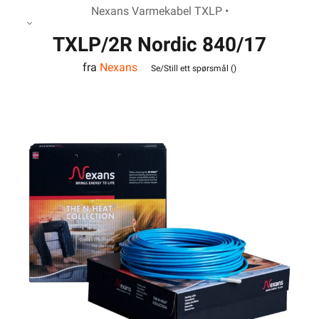
Nexans Varmekabel TXLP •
TXLP/2R Nordic 840/17
fra
Nexans
varmekabel
Se/Still ett spørsmål (
)