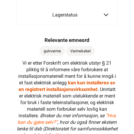
Lagerstatus
1250W
Relevante emneord
gulvvarme
Varmekabel
1370W
Vi er etter Forskrift om elektrisk utstyr § 21
pliktig til å informere våre forbrukere at
installasjonsmateriell ment for å kunne inngå i
1700W
et fast elektrisk anlegg
kan kun installeres av
en registrert installasjonsvirksomhet
. Unntatt
er elektrisk materiell som utelukkende er ment
for bruk i faste teleinstallasjoner, og elektrisk
2100W
materiell som forbruker selv lovlig kan
installere.
Ønsker du mer informasjon, se
”Hva
kan du gjøre selv?”
, hvor du også finner ekstern
lenke til dsb (Direktoratet for samfunnssikkerhet
2600W