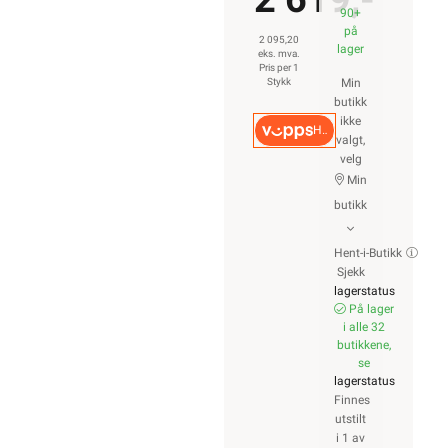
90+
på
2 095,20
lager
eks. mva.
Pris per 1
Stykk
Min
butikk
ikke
Hurtigkasse
valgt,
velg
Min
butikk
Hent-i-Butikk
Sjekk
lagerstatus
På lager
i alle 32
butikkene,
se
lagerstatus
Finnes
utstilt
i 1 av