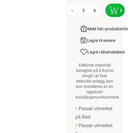
-
+
LEGG
Meld feil i produktinfor
Lagre til senere
Lagre i din
ønskeliste
Elektrisk materiell
beregnet på å kunne
inngå i et fast
elektrisk anlegg, kan
kun installeres av en
registrert
installasjonsvirksomhet
.
Passer utmerket
på Bad
Passer utmerket