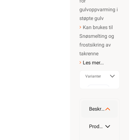
for
gulvoppvarming i
støpte gulv
Kan brukes til
Snøsmelting og
frostsikring av
takrenne
Les mer...
Varianter
300W
Beskrivelse
400W
Produktdetaljer