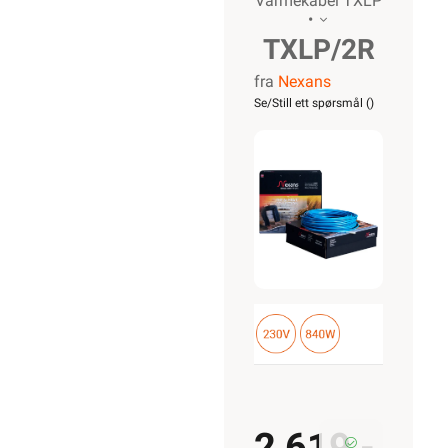
Varmekabel TXLP
•
TXLP/2R
fra
Nexans
Nordic
Se/Still ett spørsmål (
)
840/17
varmekabel
2 619,-