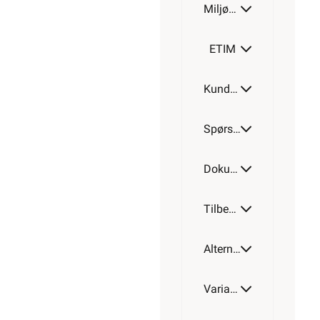
Miljøparametere
500W
ETIM
Kundeomtale
600W
Spørsmål og svar
700W
Dokumentasjon
Tilbehør
840W
Alternative artikler
1000W
Varianter av artikkel