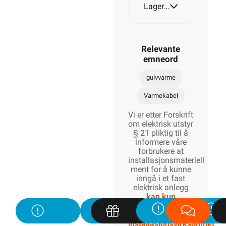
Lagerstatus
1250W
Relevante
emneord
1370W
gulvvarme
Varmekabel
Vi er etter Forskrift
1700W
om elektrisk utstyr
§ 21 pliktig til å
informere våre
forbrukere at
installasjonsmateriell
2100W
ment for å kunne
inngå i et fast
elektrisk anlegg
kan kun
installeres av en
2600W
registrert
installasjonsvirksomhet
.