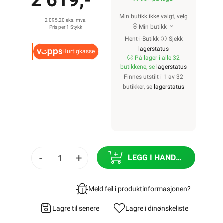
2 619,-
Min butikk ikke valgt, velg
2 095,20 eks. mva.
Min butikk
Pris per 1 Stykk
Hent-i-Butikk
Sjekk
lagerstatus
Hurtigkasse
På lager i alle 32
butikkene, se
lagerstatus
Finnes utstilt i 1 av 32
butikker, se
lagerstatus
-
+
LEGG I HANDLEKURV
Meld feil i produktinformasjonen?
Lagre til senere
Lagre i din
ønskeliste