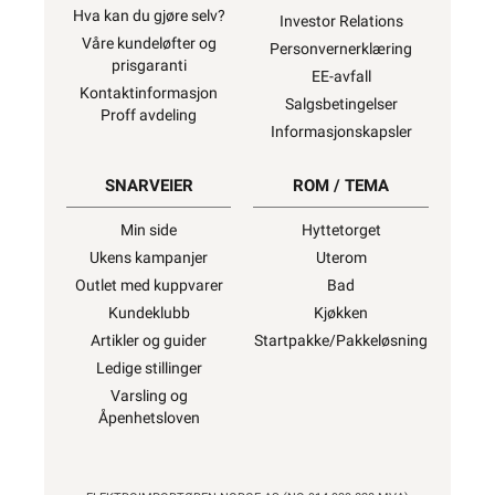
Hva kan du gjøre selv?
Investor Relations
Våre kundeløfter og
Personvernerklæring
prisgaranti
EE-avfall
Kontaktinformasjon
Salgsbetingelser
Proff avdeling
Informasjonskapsler
SNARVEIER
ROM / TEMA
Min side
Hyttetorget
Ukens kampanjer
Uterom
Outlet med kuppvarer
Bad
Kundeklubb
Kjøkken
Artikler og guider
Startpakke/Pakkeløsning
Ledige stillinger
Varsling og
Åpenhetsloven