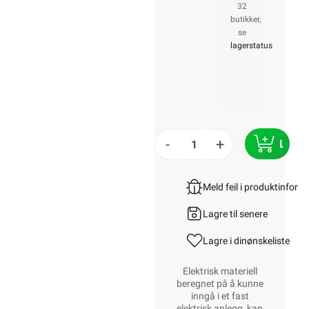
32
butikker,
se
lagerstatus
-
+
LEGG
Meld feil i produktinfor
Lagre til senere
Lagre i din
ønskeliste
Elektrisk materiell
beregnet på å kunne
inngå i et fast
elektrisk anlegg, kan