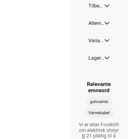
Tilbehør
840W
Alternative artikler
1000W
Varianter av artikkel
Lagerstatus
1250W
Relevante
emneord
1370W
gulvvarme
Varmekabel
Vi er etter Forskrift
1700W
om elektrisk utstyr
§ 21 pliktig til å