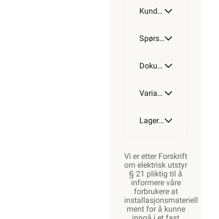
Kundeomtale
Spørsmål og svar
Dokumentasjon
Varianter av artikkel
Lagerstatus
Vi er etter Forskrift
om elektrisk utstyr
§ 21 pliktig til å
informere våre
forbrukere at
installasjonsmateriell
ment for å kunne
inngå i et fast