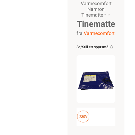
Varmecomfort
Namron
Tinematte •
Tinematte
fra
Varmecomfort
6m x
0,8m
Se/Still ett spørsmål (
)
1400W
25mm