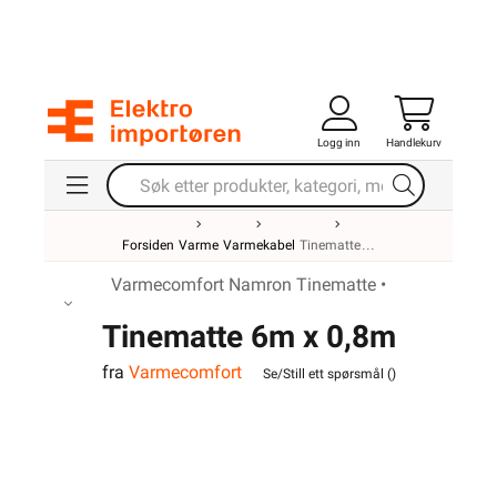
Logg inn
Handlekurv
Forsiden
Varme
Varmekabel
Tinematte
Varmecomfort Namron Tinematte •
Tinematte 6m x 0,8m
fra
Varmecomfort
1400W 25mm
Se/Still ett spørsmål (
)