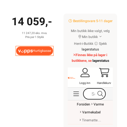
14 059,-
Bestillingsvare 5-11 dager
Min butikk ikke valgt, velg
11 247,20 eks. mva.
Min butikk
Pris per 1 Stykk
Hent-i-Butikk
Sjekk
lagerstatus
Hurtigkasse
Finnes ikke på lager i
butikkene, se
lagerstatus
Logg inn
Handlekurv
Forsiden
Varme
Varmekabel
Tinematte