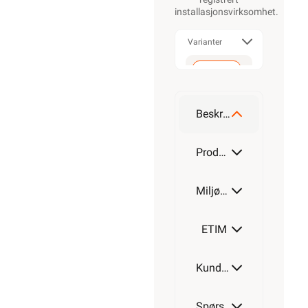
installasjonsvirksomhet
.
Varianter
Tinematte
1400W
Beskrivelse
Produktdetaljer
Miljøparametere
ETIM
Kundeomtale
Spørsmål og svar