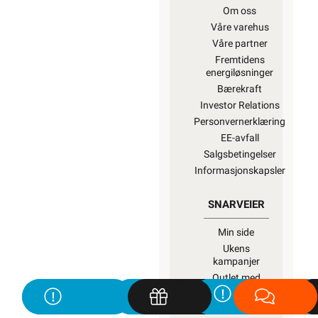
Om oss
Våre varehus
Våre partner
Fremtidens
energiløsninger
Bærekraft
Investor Relations
Personvernerklæring
EE-avfall
Salgsbetingelser
Informasjonskapsler
SNARVEIER
Min side
Ukens
kampanjer
Outlet med
kuppvarer
Kundeklubb