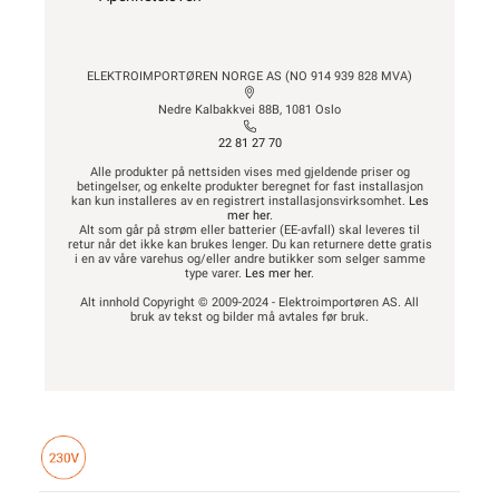
ELEKTROIMPORTØREN NORGE AS (NO 914 939 828 MVA)
Nedre Kalbakkvei 88B, 1081 Oslo
22 81 27 70
Alle produkter på nettsiden vises med gjeldende priser og
betingelser, og enkelte produkter beregnet for fast installasjon
kan kun installeres av en registrert installasjonsvirksomhet.
Les
mer her
.
Alt som går på strøm eller batterier (EE-avfall) skal leveres til
retur når det ikke kan brukes lenger. Du kan returnere dette gratis
i en av våre varehus og/eller andre butikker som selger samme
type varer.
Les mer her
.
Alt innhold Copyright © 2009-2024 - Elektroimportøren AS. All
bruk av tekst og bilder må avtales før bruk.