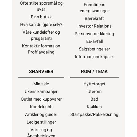
Ofte stilte spørsmål og
Fremtidens
svar
energiløsninger
Finn butikk
Bærekraft
Hva kan du gjøre selv?
Investor Relations
Våre kundeløfter og
Personvernerklæring
prisgaranti
EE-avfall
Kontaktinformasjon
Salgsbetingelser
Proff avdeling
Informasjonskapsler
SNARVEIER
ROM / TEMA
Min side
Hyttetorget
Ukens kampanjer
Uterom
Outlet med kuppvarer
Bad
Kundeklubb
Kjøkken
Artikler og guider
Startpakke/Pakkeløsning
Ledige stillinger
Varsling og
Åpenhetsloven