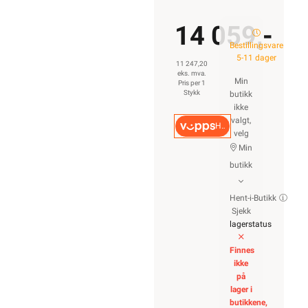
14 059,-
Bestillingsvare
5-11 dager
11 247,20
eks. mva.
Min
Pris per 1
Stykk
butikk
ikke
valgt,
Hurtigkasse
velg
Min
butikk
Hent-i-Butikk
Sjekk
lagerstatus
Finnes
ikke
på
lager i
butikkene,