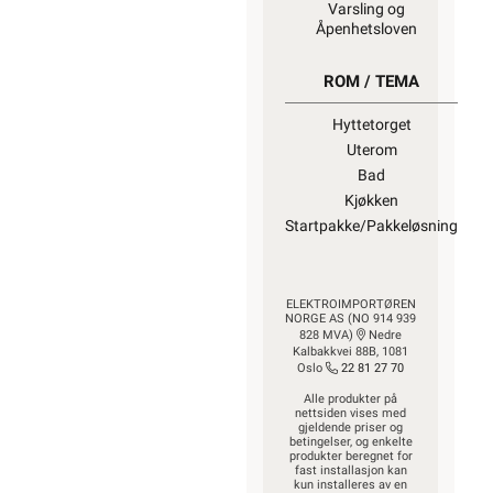
Varsling og
Åpenhetsloven
ROM / TEMA
Hyttetorget
Uterom
Bad
Kjøkken
Startpakke/Pakkeløsning
ELEKTROIMPORTØREN
NORGE AS (NO 914 939
828 MVA)
Nedre
Kalbakkvei 88B, 1081
Oslo
22 81 27 70
Alle produkter på
nettsiden vises med
gjeldende priser og
betingelser, og enkelte
produkter beregnet for
fast installasjon kan
kun installeres av en