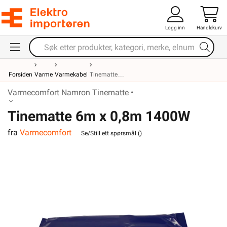
Logg inn
Handlekurv
Forsiden
Varme
Varmekabel
Tinematte
Varmecomfort Namron Tinematte •
Tinematte 6m x 0,8m 1400W
fra
Varmecomfort
25mm
Se/Still ett spørsmål (
)