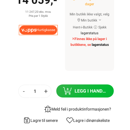
14 059,-
dager
11 247,20 eks. mva.
Min butikk ikke valgt, velg
Pris per 1 Stykk
Min butikk
Hent-i-Butikk
Sjekk
Hurtigkasse
lagerstatus
Finnes ikke på lager i
butikkene, se
lagerstatus
-
+
LEGG I HANDLEKURV
Meld feil i produktinformasjonen?
Lagre til senere
Lagre i din
ønskeliste