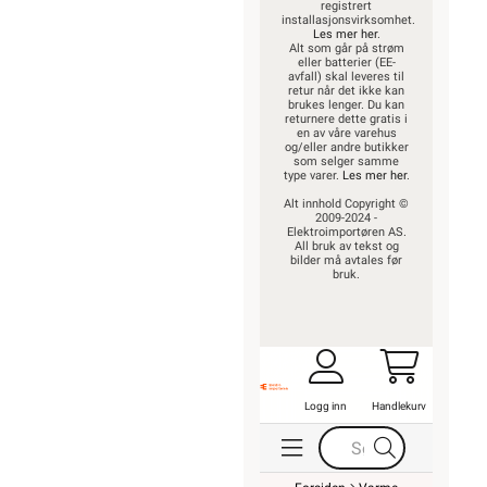
registrert
installasjonsvirksomhet.
Les mer her
.
Alt som går på strøm
eller batterier (EE-
avfall) skal leveres til
retur når det ikke kan
brukes lenger. Du kan
returnere dette gratis i
en av våre varehus
og/eller andre butikker
som selger samme
type varer.
Les mer her
.
Alt innhold Copyright ©
2009-2024 -
Elektroimportøren AS.
All bruk av tekst og
bilder må avtales før
bruk.
Logg inn
Handlekurv