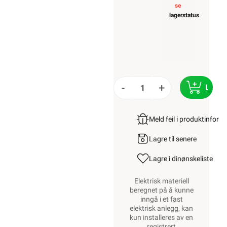
se
lagerstatus
-
+
LEGG
Meld feil i produktinfor
Lagre til senere
Lagre i din
ønskeliste
Elektrisk materiell
beregnet på å kunne
inngå i et fast
elektrisk anlegg, kan
kun installeres av en
registrert