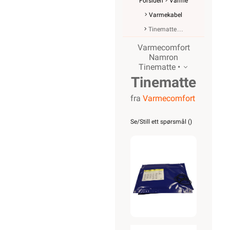
Forsiden
Varme
Varmekabel
Tinematte
Varmecomfort
Namron
Tinematte •
Tinematte
fra
Varmecomfort
6m x
0,8m
Se/Still ett spørsmål (
)
1400W
25mm