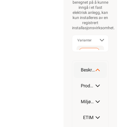
beregnet på å kunne
inngå i et fast
elektrisk anlegg, kan
kun installeres av en
registrert
installasjonsvirksomhet
.
Varianter
Tinematte
1400W
Beskrivelse
Produktdetaljer
Miljøparametere
ETIM