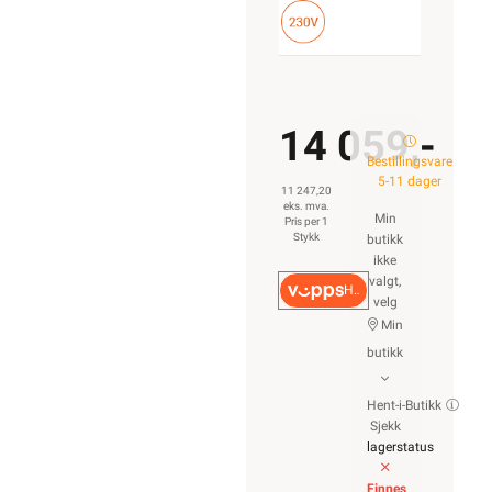
14 059,-
Bestillingsvare
5-11 dager
11 247,20
eks. mva.
Min
Pris per 1
Stykk
butikk
ikke
valgt,
Hurtigkasse
velg
Min
butikk
Hent-i-Butikk
Sjekk
lagerstatus
Finnes