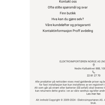
Kontakt oss
Ofte stilte spørsmål og svar
Finn butikk
Hva kan du gjøre selv?
Våre kundeløfter og prisgaranti
Kontaktinformasjon Proff avdeling
ELEKTROIMPORTØREN NORGE AS (NO 
Nedre Kalbakkvei 88B, 10
22 81 27 70
Alle produkter på nettsiden vises med gjeldende priser og b
for fast installasjon kan kun installeres av en registrer
Alt som går på strøm eller batterier (EE-avfall) skal leveres t
kan returnere dette gratis i en av våre varehus og/eller an
Les mer her
.
Alt innhold Copyright © 2009-2024 - Elektroimportøren AS. A
bruk.