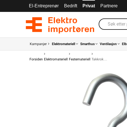
El-Entreprenør
Bedrift
Privat
Partnere
Kampanjer
Elektromateriell
Smarthus
Ventilasjon
Elb
Forsiden
Elektromateriell
Festemateriell
Takkrok