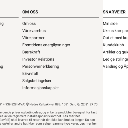
13,9x50mm
2 Stk
OM OSS
SNARVEIER
ERMANN TAK KROK MED TREGJENGER •
deg
Om oss
Min side
4,3x120mm. Type 915 OBO
13,9x70mm
Våre varehus
Ukens kampan
BO BETTERMANN
Se/Still ett spørsmål (
)
Våre partner
Outlet med ku
Fremtidens energiløsninger
Kundeklubb
Bærekraft
13,9x100mm
Artikler og gui
Investor Relations
Ledige stilling
,20 eks. mva.
ng
Personvernerklæring
Varsling og Å
>1 000+ på lager
s per 100 Stykk
EE-avfall
Min butikk ikke valgt, velg
Min butikk
14,3x120mm
Salgsbetingelser
Hent-i-Butikk
Sjekk
lagerstatus
asse
Informasjonskapsler
På lager kun i 2 av 32 butikker, se
lagerstatus
Salgspakning: 100 Stykk
14 939 828 MVA)
Nedre Kalbakkvei 88B, 1081 Oslo
22 81 27 70
eldende priser og betingelser, og enkelte produkter beregnet for fast
res av en registrert installasjonsvirksomhet.
Les mer her
.
-avfall) skal leveres til retur når det ikke kan brukes lenger. Du kan
hus og/eller andre butikker som selger samme type varer.
Les mer her
.