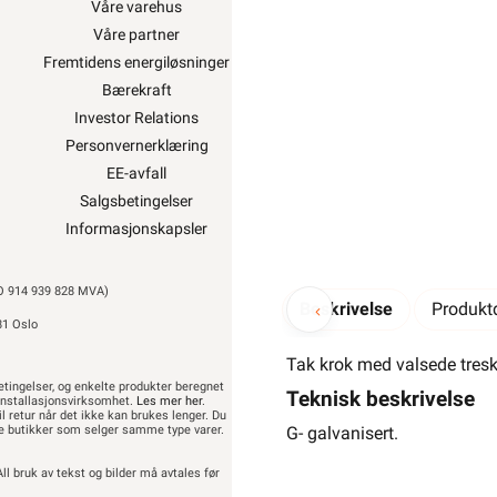
Våre varehus
Ukens kampanj
Våre partner
Outlet med kuppv
Fremtidens energiløsninger
Kundeklubb
Bærekraft
Artikler og guid
Investor Relations
Ledige stillinge
Personvernerklæring
Varsling og Åpenhet
EE-avfall
Salgsbetingelser
Informasjonskapsler
914 939 828 MVA)
Beskrivelse
Produktd
81 Oslo
Tak krok med valsede tresk
etingelser, og enkelte produkter beregnet
Teknisk beskrivelse
t installasjonsvirksomhet.
Les mer her
.
il retur når det ikke kan brukes lenger. Du
dre butikker som selger samme type varer.
G- galvanisert.
ll bruk av tekst og bilder må avtales før