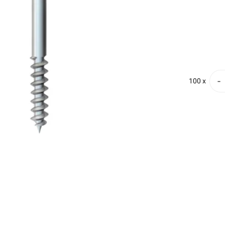
Finn butikk
Finn elektriker
Logg inn
Handlekurv
MANN TAK KROK MED TREGJENGER •
-
100 x
,3x120mm. Type 915 OBO
 BETTERMANN
Se/Still ett spørsmål (
)
eks. mva.
>1 000+ på lager
 100 Stykk
Min butikk ikke valgt, velg
Min butikk
Hent-i-Butikk
Sjekk
lagerstatus
e
På lager kun i 2 av 32 butikker, se
lagerstatus