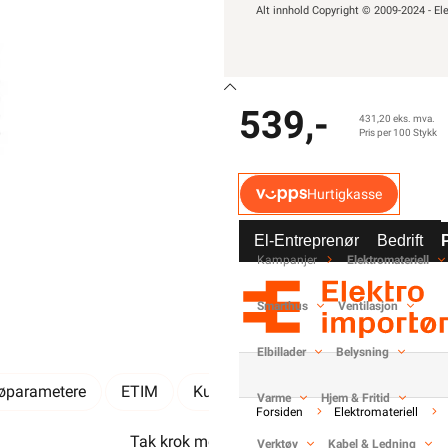
Alt innhold Copyright © 2009-2024 - Ele
-
+
100 x
539,-
431,20 eks. mva.
Pris per 100 Stykk
Hurtigkasse
El-Entreprenør
Bedrift
Kampanjer
Elektromateriell
Smarthus
Ventilasjon
Elbillader
Belysning
jøparametere
ETIM
Kundeomtale
Spørsmål og svar
Varme
Hjem & Fritid
Forsiden
Elektromateriell
Tak krok med valsede treskruegjenger.
Verktøy
Kabel & Ledning