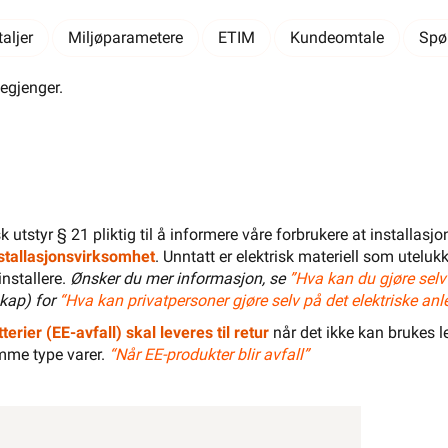
Salgspakning: 100 Stykk
aljer
Miljøparametere
ETIM
Kundeomtale
Spø
egjenger.
LEGG I HANDLEKURV
Meld feil i produktinformasjonen?
Lagre til senere
isk utstyr § 21 pliktig til å informere våre forbrukere at installas
installasjonsvirksomhet
. Unntatt er elektrisk materiell som utelukk
Lagre i din
ønskeliste
Din butikk
Kontakt
installere.
Ønsker du mer informasjon, se
”Hva kan du gjøre selv
oss
kap) for
“Hva kan privatpersoner gjøre selv på det elektriske anl
Varianter
terier (EE-avfall) skal leveres til retur
når det ikke kan brukes le
mme type varer.
“Når EE-produkter blir avfall”
Finn butikk
Finn elektriker
1 Stk
Logg inn
Handlekurv
Varianter