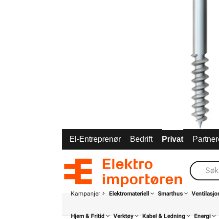
El-Entreprenør
Bedrift
Privat
Partner
Kampanjer
Elektromateriell
Smarthus
Ventilasjo
Hjem & Fritid
Verktøy
Kabel & Ledning
Energi