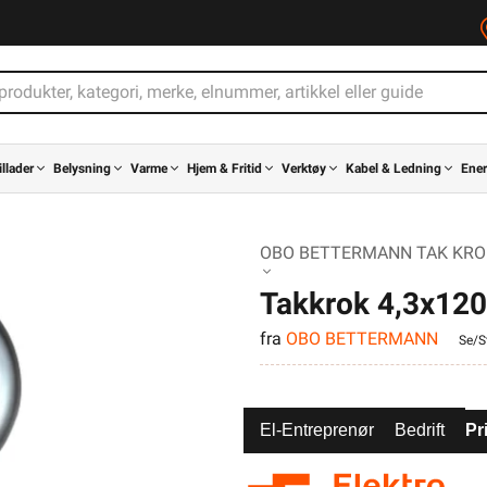
illader
Belysning
Varme
Hjem & Fritid
Verktøy
Kabel & Ledning
Ener
OBO BETTERMANN TAK KRO
Takkrok 4,3x12
fra
OBO BETTERMANN
Se/St
El-Entreprenør
Bedrift
Pr