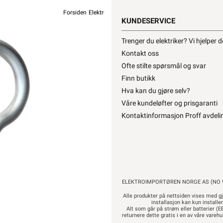
Forsiden
Elektromateriell
Festemateriell
Takkrok
KUNDESERVICE
OBO BETT
Trenger du elektriker? Vi hjelper 
Takkrok 
Kontakt oss
fra
O
Ofte stilte spørsmål og svar
Finn butikk
Hva kan du gjøre selv?
Våre kundeløfter og prisgaranti
539,-
431
Kontaktinformasjon Proff avdeli
Pri
Hurtigk
ELEKTROIMPORTØREN NORGE AS (NO 9
Alle produkter på nettsiden vises med gj
installasjon kan kun installe
Alt som går på strøm eller batterier (EE
returnere dette gratis i en av våre vare