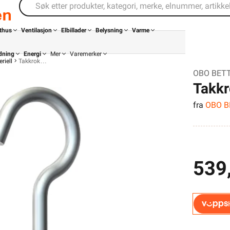
thus
Ventilasjon
Elbillader
Belysning
Varme
dning
Energi
Mer
Varemerker
riell
Takkrok
OBO BET
Takk
fra
OBO 
539,
Din butikk
Kontakt
oss