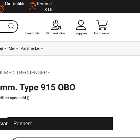
Din butikk
Kontakt
oss
Finn butikk
Finn elektriker
Logg inn
Handlekurv
gi
Mer
Varemerker
K MED TREGJENGER •
0mm. Type 915 OBO
ill ett spørsmål (
)
ivat
Partnere