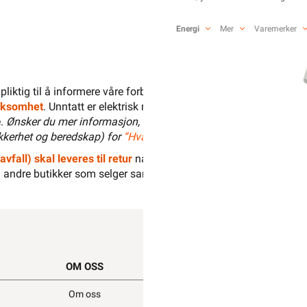
Energi
Mer
Varemerker
1 pliktig til å informere våre forbrukere at installasjonsmateriell 
irksomhet
. Unntatt er elektrisk materiell som utelukkende er ment f
e.
Ønsker du mer informasjon, se
”Hva kan du gjøre selv?”
, hvor 
kerhet og beredskap) for
“Hva kan privatpersoner gjøre selv på 
avfall) skal leveres til retur
når det ikke kan brukes lenger. Du ka
andre butikker som selger samme type varer.
“Når EE-produkter 
OM OSS
SNARVEIER
Om oss
Min side