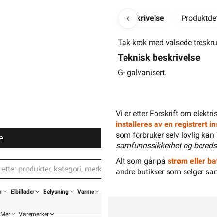
Beskrivelse
Produktdet
Tak krok med valsede treskru
Teknisk beskrivelse
G- galvanisert.
-
+
100 x
Vi er etter Forskrift om elektr
installeres av en registrert 
som forbruker selv lovlig kan 
e
samfunnssikkerhet og bereds
Alt som går på
strøm eller bat
andre butikker som selger sa
n
Elbillader
Belysning
Varme
Mer
Varemerker