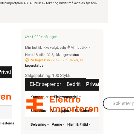
ktroimportøren AS. All bruk av tekst og bilder må avtales før bruk.
LEGG I HANDLEKURV
>1 000+ på lager
Meld feil i produktinformasjonen?
Lagre til senere
Min butikk ikke valgt, velg
Min butikk
Lagre i din
ønskeliste
Hent-i-Butikk
Sjekk
lagerstatus
På lager kun i 2 av 32 butikker, se
lagerstatus
Varianter
Privat
Partnere
Salgspakning: 100 Stykk
El-Entreprenør
Bedrift
1 Stk
Privat
Partnere
Varianter
Kampanjer
Elektromateriell
13,9x50mm
Smarthus
Ventilasjon
Elbillader
2 Stk
Dokumentasjon
Alternative artikler
Varianter av ar
Festemateriell
Takkrok
Belysning
Varme
Hjem & Fritid
OBO BE