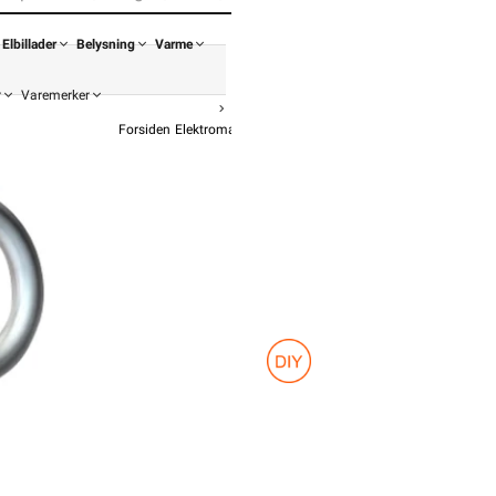
Elbillader
Belysning
Varme
r
Varemerker
Forsiden
Elektromateriell
Festemateriell
Takkrok
OBO BETTER
Takkrok 4
fra
OBO
539,-
431,20 
Pris per
Hurtigkass