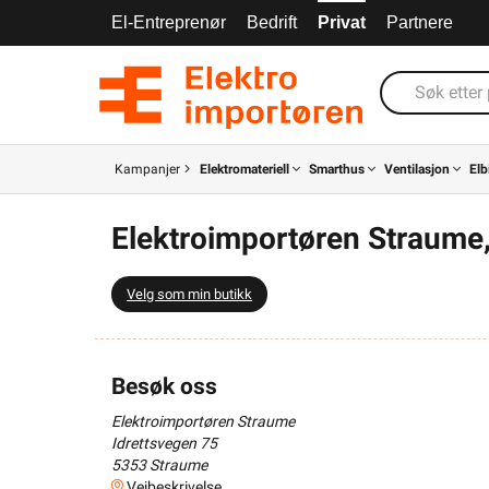
El-Entreprenør
Bedrift
Privat
Partnere
Kampanjer
Elektromateriell
Smarthus
Ventilasjon
Elb
Elektroimportøren Straume
Velg som min butikk
Besøk oss
Elektroimportøren Straume
Idrettsvegen 75
5353
Straume
Veibeskrivelse