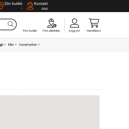
Din butikk
Kontakt
oss
Finn butikk
Finn elektriker
Logg inn
Handlekurv
gi
Mer
Varemerker