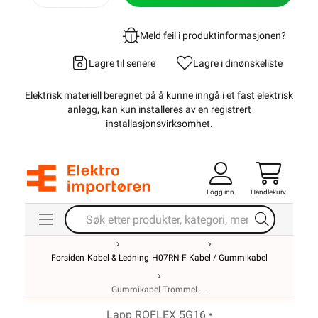
Meld feil i produktinformasjonen?
Lagre til senere
Lagre i din
ønskeliste
Elektrisk materiell beregnet på å kunne inngå i et fast elektrisk
anlegg, kan kun installeres av en registrert
installasjonsvirksomhet
.
Logg inn
Handlekurv
Forsiden
Kabel & Ledning
H07RN-F Kabel / Gummikabel
Gummikabel Trommel
Lapp ROFLEX 5G16 •