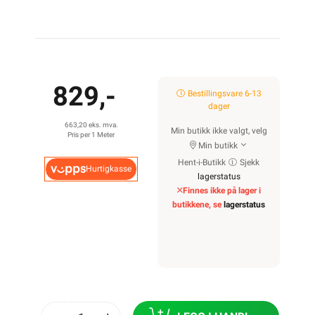
829,-
Bestillingsvare 6-13
dager
663,20 eks. mva.
Min butikk ikke valgt, velg
Pris per 1 Meter
Min butikk
Hent-i-Butikk
Sjekk
Hurtigkasse
lagerstatus
Finnes ikke på lager i
butikkene, se
lagerstatus