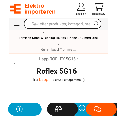
Logg inn
Handlekurv
Forsiden
Kabel & Ledning
H07RN-F Kabel / Gummikabel
Gummikabel Trommel
Lapp ROFLEX 5G16 •
Roflex 5G16
fra
Lapp
Se/Still ett spørsmål (
)