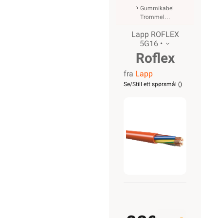
Gummikabel
Trommel
Lapp ROFLEX
5G16 •
Roflex
fra
Lapp
5G16
Se/Still ett spørsmål (
)