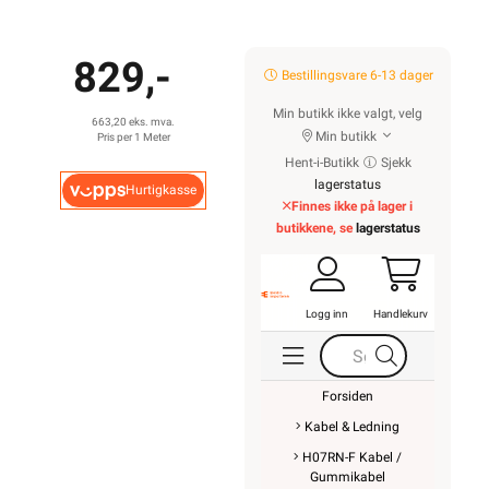
829,-
Bestillingsvare 6-13 dager
Min butikk ikke valgt, velg
663,20 eks. mva.
Min butikk
Pris per 1 Meter
Hent-i-Butikk
Sjekk
lagerstatus
Hurtigkasse
Finnes ikke på lager i
butikkene, se
lagerstatus
Logg inn
Handlekurv
Forsiden
Kabel & Ledning
H07RN-F Kabel /
Gummikabel