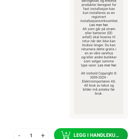
betingelser, og enkelte
produkter beregnet for
fast installasjon kan
kun installeres av en
registrert
installasjonsvirksomhet.
Les mer her
.
Alt som går på strøm
eller batterier (EE-
avfall) skal leveres til
retur når det ikke kan
brukes lenger. Du kan
returnere dette gratis i
en av våre varehus
og/eller andre butikker
som selger samme
type varer.
Les mer her
.
Alt innhold Copyright ©
2009-2024 -
Elektroimportøren AS.
All bruk av tekst og
bilder må avtales før
bruk.
-
+
LEGG I HANDLEKURV