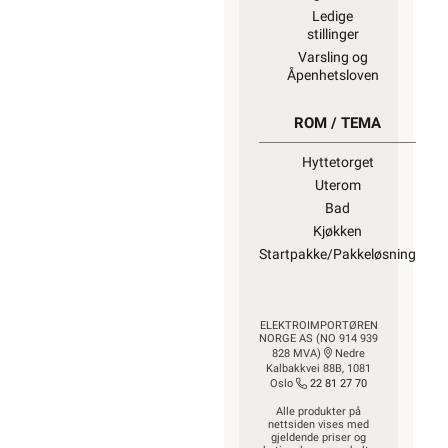
Ledige
stillinger
Varsling og
Åpenhetsloven
ROM / TEMA
Hyttetorget
Uterom
Bad
Kjøkken
Startpakke/Pakkeløsning
ELEKTROIMPORTØREN
NORGE AS (NO 914 939
828 MVA)
Nedre
Kalbakkvei 88B, 1081
Oslo
22 81 27 70
Alle produkter på
nettsiden vises med
gjeldende priser og