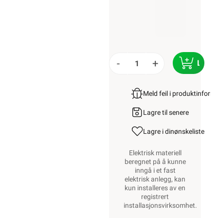
-
+
LEGG
Meld feil i produktinfor
Lagre til senere
Lagre i din
ønskeliste
Elektrisk materiell
beregnet på å kunne
inngå i et fast
elektrisk anlegg, kan
kun installeres av en
registrert
installasjonsvirksomhet
.