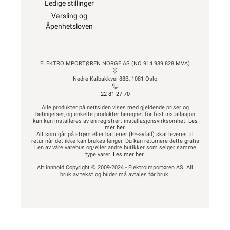
Ledige stillinger
Varsling og
Åpenhetsloven
ELEKTROIMPORTØREN NORGE AS (NO 914 939 828 MVA)
Nedre Kalbakkvei 88B, 1081 Oslo
22 81 27 70
Alle produkter på nettsiden vises med gjeldende priser og
betingelser, og enkelte produkter beregnet for fast installasjon
kan kun installeres av en registrert installasjonsvirksomhet.
Les
mer her
.
Alt som går på strøm eller batterier (EE-avfall) skal leveres til
retur når det ikke kan brukes lenger. Du kan returnere dette gratis
i en av våre varehus og/eller andre butikker som selger samme
type varer.
Les mer her
.
Alt innhold Copyright © 2009-2024 - Elektroimportøren AS. All
bruk av tekst og bilder må avtales før bruk.