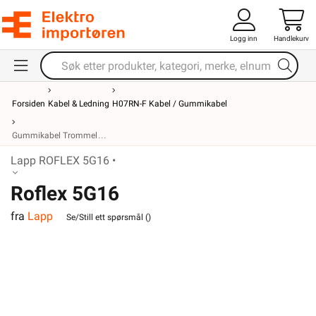
Logg inn
Handlekurv
Forsiden
Kabel & Ledning
H07RN-F Kabel / Gummikabel
Gummikabel Trommel
Lapp ROFLEX 5G16 •
Roflex 5G16
fra
Lapp
Se/Still ett spørsmål (
)