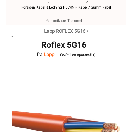
Forsiden
Kabel & Ledning
H07RN-F Kabel / Gummikabel
Gummikabel Trommel
Lapp ROFLEX 5G16 •
Roflex 5G16
fra
Lapp
Se/Still ett spørsmål (
)