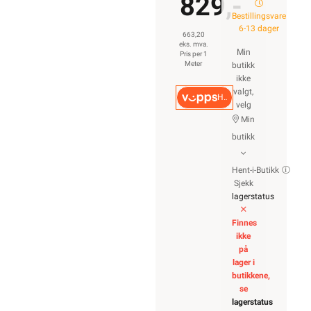
829,-
Bestillingsvare
6-13 dager
663,20
eks. mva.
Min
Pris per 1
Meter
butikk
ikke
valgt,
Hurtigkasse
velg
Min
butikk
Hent-i-Butikk
Sjekk
lagerstatus
Finnes
ikke
på
lager i
butikkene,
se
lagerstatus