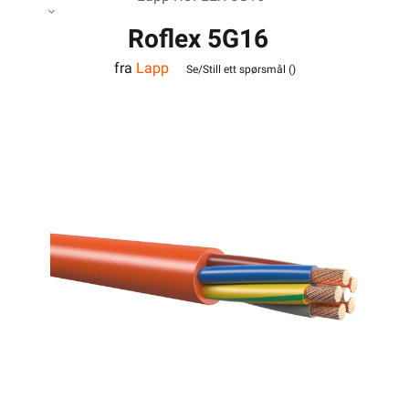
Roflex 5G16
fra
Lapp
Se/Still ett spørsmål (
)