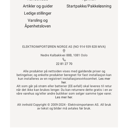
Artikler og guider
Startpakke/Pakkeløsning
Ledige stillinger
Varsling og
Åpenhetsloven
ELEKTROIMPORTØREN NORGE AS (NO 914 939 828 MVA)
Nedre Kalbakkvei 88B, 1081 Oslo
22 81 27 70
Alle produkter på nettsiden vises med gjeldende priser og
betingelser, og enkelte produkter beregnet for fast installasjon kan
kun installeres av en registrert installasjonsvirksomhet.
Les mer
her
.
Alt som går på strøm eller batterier (EE-avfall) skal leveres til retur
når det ikke kan brukes lenger. Du kan returnere dette gratis i en av
våre varehus og/eller andre butikker som selger samme type varer.
Les mer her
.
Alt innhold Copyright © 2009-2024 - Elektroimportøren AS. All bruk
av tekst og bilder må avtales før bruk.