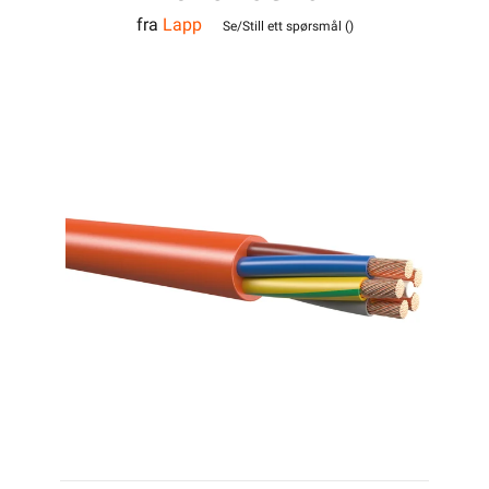
fra
Lapp
Se/Still ett spørsmål (
)