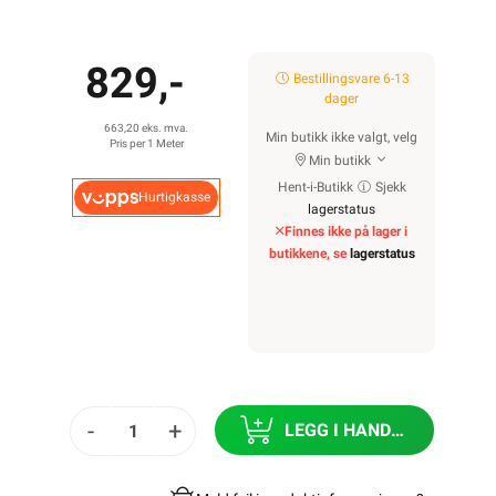
829,-
Bestillingsvare 6-13
dager
663,20 eks. mva.
Min butikk ikke valgt, velg
Pris per 1 Meter
Min butikk
Hent-i-Butikk
Sjekk
Hurtigkasse
lagerstatus
Finnes ikke på lager i
butikkene, se
lagerstatus
-
+
LEGG I HANDLEKURV