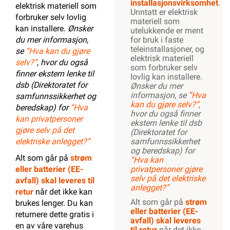
installasjonsvirksomhet
.
elektrisk materiell som
Unntatt er elektrisk
forbruker selv lovlig
materiell som
kan installere.
Ønsker
utelukkende er ment
du mer informasjon,
for bruk i faste
teleinstallasjoner, og
se
”Hva kan du gjøre
elektrisk materiell
selv?”
, hvor du også
som forbruker selv
finner ekstern lenke til
lovlig kan installere.
dsb (Direktoratet for
Ønsker du mer
informasjon, se
”Hva
samfunnssikkerhet og
kan du gjøre selv?”
,
beredskap) for
“Hva
hvor du også finner
kan privatpersoner
ekstern lenke til dsb
gjøre selv på det
(Direktoratet for
elektriske anlegget?”
samfunnssikkerhet
og beredskap) for
Alt som går på
strøm
“Hva kan
eller batterier (EE-
privatpersoner gjøre
selv på det elektriske
avfall) skal leveres til
anlegget?”
retur
når det ikke kan
Alt som går på
strøm
brukes lenger. Du kan
eller batterier (EE-
returnere dette gratis i
avfall) skal leveres
en av våre varehus
til retur
når det ikke