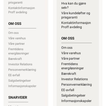
prisgaranti
Hva kan du gjøre
selv?
Kontaktinformasjon
Proff avdeling
Våre kundeløfter og
prisgaranti
Kontaktinformasjon
OM OSS
Proff avdeling
Om oss
OM OSS
Våre varehus
Våre partner
Om oss
Fremtidens
Våre varehus
energiløsninger
Våre partner
Bærekraft
Fremtidens
Investor Relations
energiløsninger
Personvernerklæring
Bærekraft
EE-avfall
Investor Relations
Salgsbetingelser
Personvernerklæring
Informasjonskapsler
EE-avfall
Salgsbetingelser
SNARVEIER
Informasjonskapsler