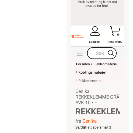
bruk av tekst og bilder må
avtales før bruk.
Logg inn
Handlekurv
Forsiden
Elektromateriell
Koblingsmateriell
Rekkeklemmer
Cenika
REKKEKLEMME GRÅ
AVK 10 •
REKKEKLEMM
fra
Cenika
AVK 10
Se/Still ett spørsmål (
)