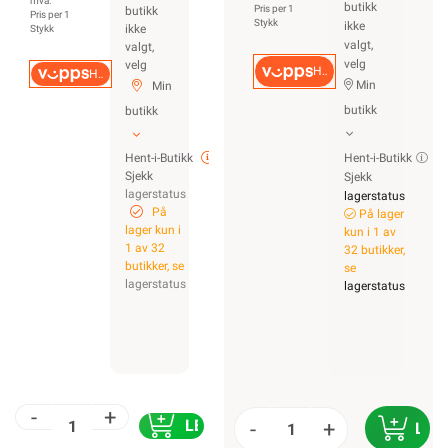
mva.
butikk
Pris per 1
butikk
Pris per 1
Stykk
ikke
ikke
Stykk
valgt,
valgt,
velg
velg
Hurtigkasse
Hurtigkasse
Min
Min
butikk
butikk
Hent-i-Butikk
Hent-i-Butikk
Sjekk
Sjekk
lagerstatus
lagerstatus
På
På lager
lager kun i
kun i 1 av
1 av 32
32 butikker,
butikker, se
se
lagerstatus
lagerstatus
-
+
LEGG I HANDLEKURV
-
+
LEG