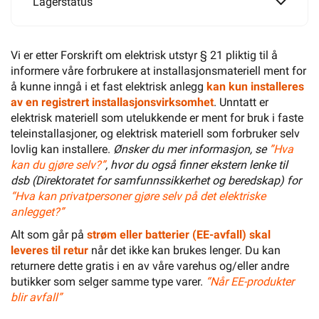
Lagerstatus
Vi er etter Forskrift om elektrisk utstyr § 21 pliktig til å
informere våre forbrukere at installasjonsmateriell ment for
å kunne inngå i et fast elektrisk anlegg
kan kun installeres
av en registrert installasjonsvirksomhet
. Unntatt er
elektrisk materiell som utelukkende er ment for bruk i faste
teleinstallasjoner, og elektrisk materiell som forbruker selv
lovlig kan installere.
Ønsker du mer informasjon, se
”Hva
kan du gjøre selv?”
, hvor du også finner ekstern lenke til
dsb (Direktoratet for samfunnssikkerhet og beredskap) for
“Hva kan privatpersoner gjøre selv på det elektriske
anlegget?”
Alt som går på
strøm eller batterier (EE-avfall) skal
leveres til retur
når det ikke kan brukes lenger. Du kan
returnere dette gratis i en av våre varehus og/eller andre
butikker som selger samme type varer.
“Når EE-produkter
blir avfall”