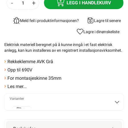
-
+
LEGG I HANDLEKURV
Meld feil i produktinformasjonen?
Lagre til senere
Lagre i din
ønskeliste
Elektrisk materiell beregnet på å kunne inngå i et fast elektrisk
anlegg, kan kun installeres av en registrert installasjonsvirksomhet
.
Rekkeklemme AVK Grå
Opp til 690V
For montasjeskinne 35mm
Les mer...
Varianter
2,5mm²