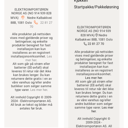
Kjøkken
Startpakke/Pakkeløsning
ELEKTROIMPORTØREN
NORGE AS (NO 914 939 828
MVA)
Nedre Kalbakkvei
88B, 1081 Oslo
22 81 27
70
ELEKTROIMPORTØREN
NORGE AS (NO 914 939
Alle produkter på nettsiden
828 MVA)
Nedre
vises med gjeldende priser og
Kalbakkvei 88B, 1081 Oslo
betingelser, og enkelte
22 81 27 70
produkter beregnet for fast
installasjon kan kun
Alle produkter på nettsiden
installeres av en registrert
vises med gjeldende priser
installasjonsvirksomhet.
Les
og betingelser, og enkelte
mer her
.
produkter beregnet for fast
Alt som går på strøm eller
installasjon kan kun
batterier (EE-avfall) skal
installeres av en registrert
leveres til retur når det ikke
installasjonsvirksomhet.
kan brukes lenger. Du kan
Les mer her
.
returnere dette gratis i en av
Alt som går på strøm eller
våre varehus og/eller andre
batterier (EE-avfall) skal
butikker som selger samme
leveres til retur når det ikke
type varer.
Les mer her
.
kan brukes lenger. Du kan
returnere dette gratis i en
Alt innhold Copyright © 2009-
av våre varehus og/eller
2024 - Elektroimportøren AS.
andre butikker som selger
All bruk av tekst og bilder må
samme type varer.
Les mer
avtales før bruk.
her
.
Alt innhold Copyright ©
2009-2024 -
Elektroimportøren AS. All