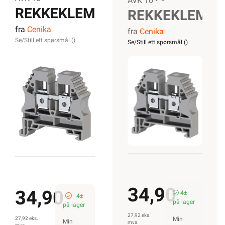
AVK 10 •
REKKEKLEMME
REKKEKLEMM
fra
Cenika
AVK 10
fra
Cenika
AVK 10
Se/Still ett spørsmål (
)
Se/Still ett spørsmål (
)
GRÅ
GRÅ
34,90
34,90
4±
4±
på lager
på lager
27,92 eks.
27,92 eks.
Min
Min
mva.