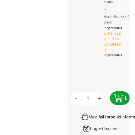
butikk
Hent-i-Butikk
Sjekk
lagerstatus
På lager
kun i 1 av
32 butikker,
se
lagerstatus
-
+
LEG
Meld feil i produktinfor
Lagre til senere