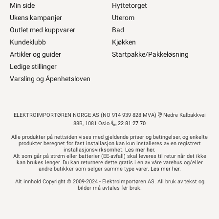
Min side
Hyttetorget
Ukens kampanjer
Uterom
Outlet med kuppvarer
Bad
Kundeklubb
Kjøkken
Artikler og guider
Startpakke/Pakkeløsning
Ledige stillinger
Varsling og Åpenhetsloven
ELEKTROIMPORTØREN NORGE AS (NO 914 939 828 MVA)
Nedre Kalbakkvei
88B, 1081 Oslo
22 81 27 70
Alle produkter på nettsiden vises med gjeldende priser og betingelser, og enkelte
produkter beregnet for fast installasjon kan kun installeres av en registrert
installasjonsvirksomhet.
Les mer her
.
Alt som går på strøm eller batterier (EE-avfall) skal leveres til retur når det ikke
kan brukes lenger. Du kan returnere dette gratis i en av våre varehus og/eller
andre butikker som selger samme type varer.
Les mer her
.
Alt innhold Copyright © 2009-2024 - Elektroimportøren AS. All bruk av tekst og
bilder må avtales før bruk.