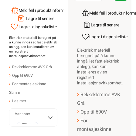
Meld feil i produktinformasjonen?
Meld feil i produktinfor
Lagre til senere
Lagre til senere
Lagre i din
ønskeliste
Lagre i din
ønskeliste
Elektrisk materiell beregnet på
å kunne inngå i et fast elektrisk
anlegg, kan kun installeres av
Elektrisk materiell
en registrert
beregnet på å kunne
installasjonsvirksomhet
.
inngå i et fast elektrisk
anlegg, kan kun
Rekkeklemme AVK Grå
installeres av en
Opp til 690V
registrert
installasjonsvirksomhet
.
For montasjeskinne
35mm
Rekkeklemme AVK
Les mer...
Grå
Opp til 690V
Varianter
For
montasjeskinne
2,5mm²