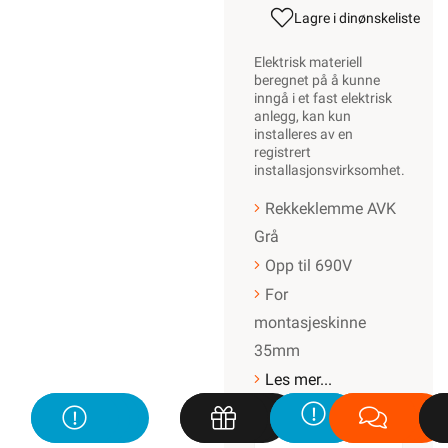
Lagre i din
ønskeliste
Elektrisk materiell
beregnet på å kunne
inngå i et fast elektrisk
anlegg, kan kun
installeres av en
registrert
installasjonsvirksomhet
.
Rekkeklemme AVK
Grå
Opp til 690V
For
montasjeskinne
35mm
Les mer...
Varianter