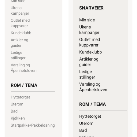
Min side
SNARVEIER
Ukens
kampanjer
Min side
Outlet med
kuppvarer
Ukens
kampanjer
Kundeklubb
Outlet med
Artikler og
kuppvarer
guider
Kundeklubb
Ledige
stillinger
Artikler og
guider
Varsling og
Åpenhetsloven
Ledige
stillinger
Varsling og
ROM / TEMA
Åpenhetsloven
Hyttetorget
ROM / TEMA
Uterom
Bad
Hyttetorget
Kjøkken
Uterom
Startpakke/Pakkeløsning
Bad