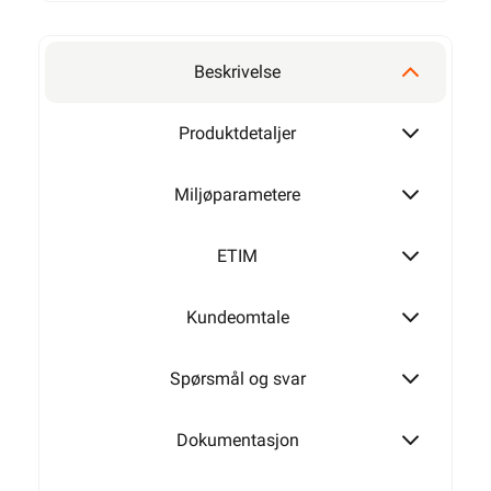
2,5mm²
Beskrivelse
4mm²
Produktdetaljer
Miljøparametere
6mm²
ETIM
Kundeomtale
10mm²
Spørsmål og svar
16mm²
Dokumentasjon