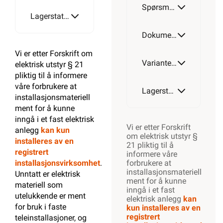
Spørsmål og svar
Lagerstatus
16mm²
Dokumentasjon
Vi er etter Forskrift om
Varianter av artikkel
elektrisk utstyr § 21
pliktig til å informere
våre forbrukere at
Lagerstatus
installasjonsmateriell
ment for å kunne
inngå i et fast elektrisk
Vi er etter Forskrift
anlegg
kan kun
om elektrisk utstyr §
installeres av en
21 pliktig til å
registrert
informere våre
installasjonsvirksomhet
.
forbrukere at
installasjonsmateriell
Unntatt er elektrisk
ment for å kunne
materiell som
inngå i et fast
utelukkende er ment
elektrisk anlegg
kan
for bruk i faste
kun installeres av en
registrert
teleinstallasjoner, og