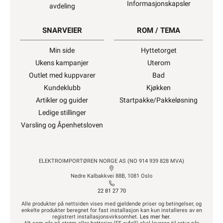
Informasjonskapsler
avdeling
SNARVEIER
ROM / TEMA
Min side
Hyttetorget
Ukens kampanjer
Uterom
Outlet med kuppvarer
Bad
Kundeklubb
Kjøkken
Artikler og guider
Startpakke/Pakkeløsning
Ledige stillinger
Varsling og Åpenhetsloven
ELEKTROIMPORTØREN NORGE AS (NO 914 939 828 MVA)
Nedre Kalbakkvei 88B, 1081 Oslo
22 81 27 70
Alle produkter på nettsiden vises med gjeldende priser og betingelser, og
enkelte produkter beregnet for fast installasjon kan kun installeres av en
registrert installasjonsvirksomhet.
Les mer her
.