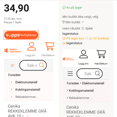
34,90
4± på lager
Min butikk ikke valgt, velg
27,92 eks. mva.
Min butikk
Pris per 1 Stykk
Hent-i-Butikk
Sjekk
lagerstatus
Hurtigkasse
På lager kun i 1 av 32 butikker,
se
lagerstatus
Logg inn
Handlekurv
Logg inn
Handlekurv
Forsiden
Elektromateriell
Forsiden
Elektromateriell
Koblingsmateriell
Koblingsmateriell
Rekkeklemmer
Rekkeklemmer
Cenika
Cenika
REKKEKLEMME GRÅ
REKKEKLEMME GRÅ
AVK 10 •