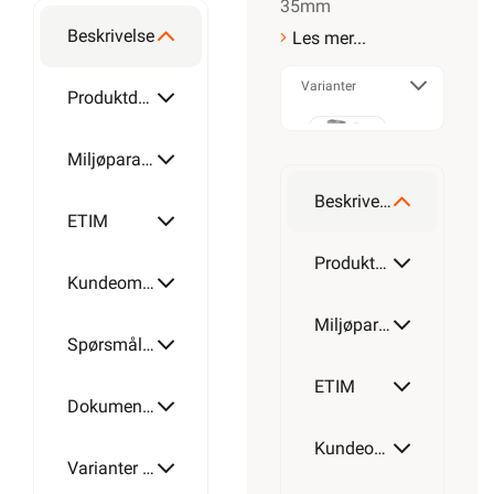
35mm
Beskrivelse
Les mer...
Varianter
4mm²
Produktdetaljer
2,5mm²
Miljøparametere
6mm²
Beskrivelse
ETIM
4mm²
Produktdetaljer
Kundeomtale
10mm²
Miljøparametere
Spørsmål og svar
6mm²
ETIM
16mm²
Dokumentasjon
Kundeomtale
10mm²
Varianter av artikkel