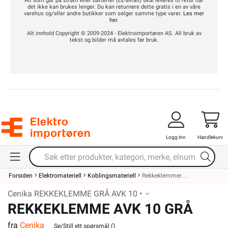
Alt som går på strøm eller batterier (EE-avfall) skal leveres til retur når
det ikke kan brukes lenger. Du kan returnere dette gratis i en av våre
varehus og/eller andre butikker som selger samme type varer.
Les mer
her
.
Alt innhold Copyright © 2009-2024 - Elektroimportøren AS. All bruk av
tekst og bilder må avtales før bruk.
Logg inn
Handlekurv
Forsiden
Elektromateriell
Koblingsmateriell
Rekkeklemmer
Cenika REKKEKLEMME GRÅ AVK 10 •
REKKEKLEMME AVK 10 GRÅ
fra
Cenika
Se/Still ett spørsmål (
)