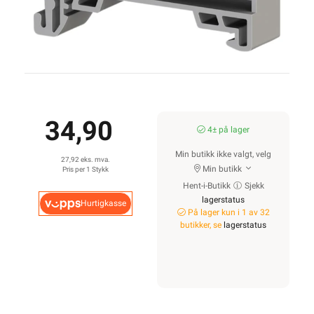
34,90
4± på lager
Min butikk ikke valgt, velg
27,92 eks. mva.
Min butikk
Pris per 1 Stykk
Hent-i-Butikk
Sjekk
lagerstatus
Hurtigkasse
På lager kun i 1 av 32
butikker, se
lagerstatus