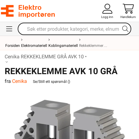
Logg inn
Handlekurv
Forsiden
Elektromateriell
Koblingsmateriell
Rekkeklemmer
Cenika REKKEKLEMME GRÅ AVK 10 •
REKKEKLEMME AVK 10 GRÅ
fra
Cenika
Se/Still ett spørsmål (
)