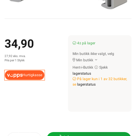
34,90
4± på lager
Min butikk ikke valgt, velg
27,92 eks. mva.
Min butikk
Pris per 1 Stykk
Hent-i-Butikk
Sjekk
lagerstatus
Hurtigkasse
På lager kun i 1 av 32 butikker,
se
lagerstatus