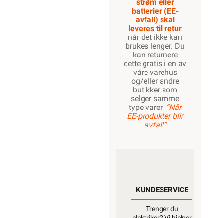
strøm eller
batterier (EE-
avfall) skal
leveres til retur
når det ikke kan
brukes lenger. Du
kan returnere
dette gratis i en av
våre varehus
og/eller andre
butikker som
selger samme
type varer.
“Når
EE-produkter blir
avfall”
KUNDESERVICE
Trenger du
elektriker? Vi hjelper