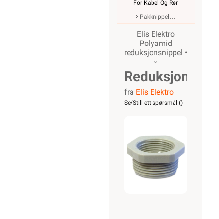
For Kabel Og Rør
Pakknippel
Elis Elektro
Polyamid
reduksjonsnippel •
Reduksjonsnip
fra
Elis Elektro
M20-M16
Se/Still ett spørsmål (
)
Polyamid