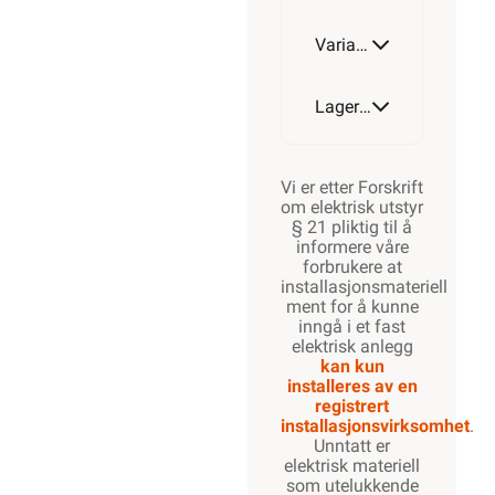
Varianter av artikkel
M63-
M50
Lagerstatus
Vi er etter Forskrift
om elektrisk utstyr
§ 21 pliktig til å
informere våre
forbrukere at
installasjonsmateriell
ment for å kunne
inngå i et fast
elektrisk anlegg
kan kun
installeres av en
registrert
installasjonsvirksomhet
.
Unntatt er
elektrisk materiell
som utelukkende