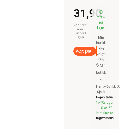
31,90
270+
på
25,52 eks.
lager
mva.
Pris per 1
Stykk
Min
butikk
ikke
Hurtigkasse
valgt,
velg
Min
butikk
Hent-i-Butikk
Sjekk
lagerstatus
På lager
i 10 av 32
butikker, se
lagerstatus