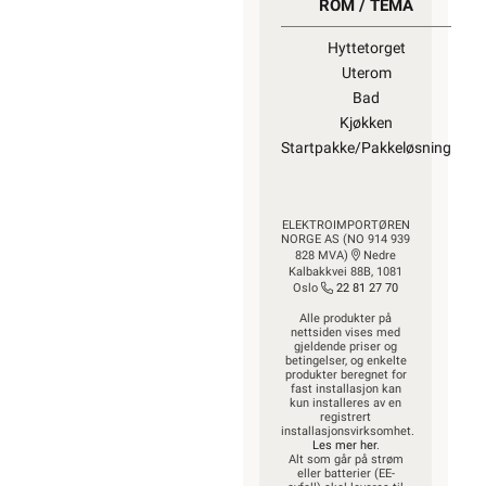
ROM / TEMA
Hyttetorget
Uterom
Bad
Kjøkken
Startpakke/Pakkeløsning
ELEKTROIMPORTØREN
NORGE AS (NO 914 939
828 MVA)
Nedre
Kalbakkvei 88B, 1081
Oslo
22 81 27 70
Alle produkter på
nettsiden vises med
gjeldende priser og
betingelser, og enkelte
produkter beregnet for
fast installasjon kan
kun installeres av en
registrert
installasjonsvirksomhet.
Les mer her
.
Alt som går på strøm
eller batterier (EE-