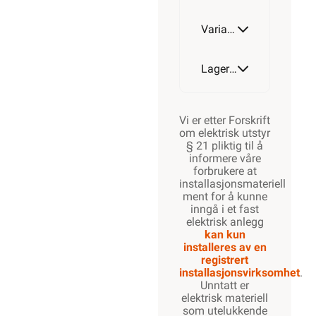
Varianter av artikkel
M63-
M50
Lagerstatus
Vi er etter Forskrift
om elektrisk utstyr
§ 21 pliktig til å
informere våre
forbrukere at
installasjonsmateriell
ment for å kunne
inngå i et fast
elektrisk anlegg
kan kun
installeres av en
registrert
installasjonsvirksomhet
.
Unntatt er
elektrisk materiell
som utelukkende