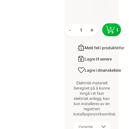
-
+
LEGG
Meld feil i produktinfor
Lagre til senere
Lagre i din
ønskeliste
Elektrisk materiell
beregnet på å kunne
inngå i et fast
elektrisk anlegg, kan
kun installeres av en
registrert
installasjonsvirksomhet
.
Varianter