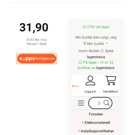
31,90
270+ på lager
Min butikk ikke valgt, velg
25,52 eks. mva.
Min butikk
Pris per 1 Stykk
Hent-i-Butikk
Sjekk
lagerstatus
Hurtigkasse
På lager i 10 av 32
butikker, se
lagerstatus
Logg inn
Handlekurv
Forsiden
Elektromateriell
Installasjonstilbehør