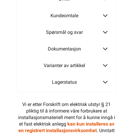
Kundeomtale
M40-M32
Spørsmål og svar
M50-M40
Dokumentasjon
Varianter av artikkel
M63-M50
Lagerstatus
Vi er etter Forskrift om elektrisk utstyr § 21
pliktig til å informere våre forbrukere at
installasjonsmateriell ment for å kunne inngå i
et fast elektrisk anlegg
kan kun installeres av
en registrert installasjonsvirksomhet
. Unntatt