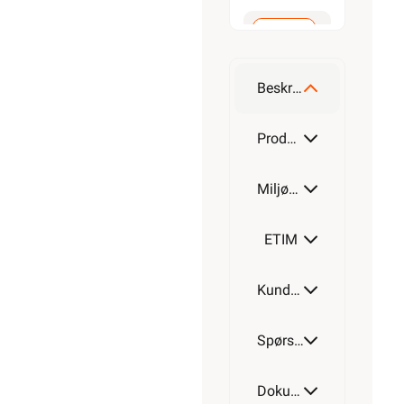
M20-
M16
Beskrivelse
M25-
Produktdetaljer
M20
Miljøparametere
M32-
M25
ETIM
M40-
Kundeomtale
M32
Spørsmål og svar
M50-
M40
Dokumentasjon