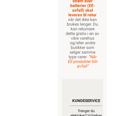
strøm eller
batterier (EE-
avfall) skal
leveres til retur
når det ikke kan
brukes lenger. Du
kan returnere
dette gratis i en av
våre varehus
og/eller andre
butikker som
selger samme
type varer.
“Når
EE-produkter blir
avfall”
KUNDESERVICE
Trenger du
elektriker? Vi hjelper