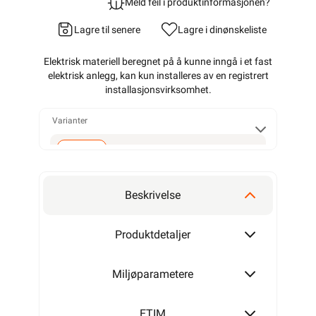
Meld feil i produktinformasjonen?
Lagre til senere
Lagre i din
ønskeliste
Elektrisk materiell beregnet på å kunne inngå i et fast
elektrisk anlegg, kan kun installeres av en registrert
installasjonsvirksomhet
.
Varianter
M20-M16
Beskrivelse
M25-M20
Produktdetaljer
Miljøparametere
M32-M25
ETIM