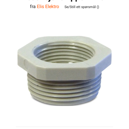
fra
Elis Elektro
M16 Polyamid
Se/Still ett spørsmål (
)