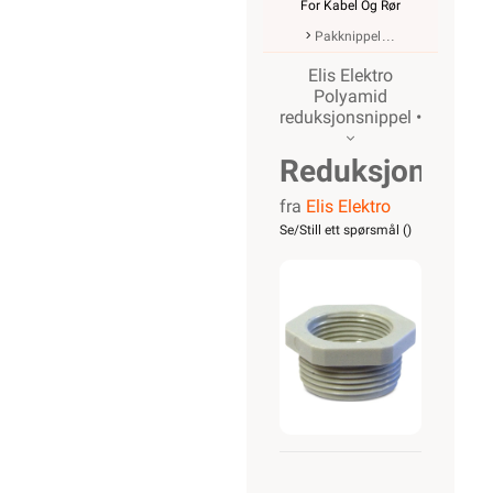
For Kabel Og Rør
Pakknippel
Elis Elektro
Polyamid
reduksjonsnippel •
Reduksjonsnip
fra
Elis Elektro
M20-M16
Se/Still ett spørsmål (
)
Polyamid