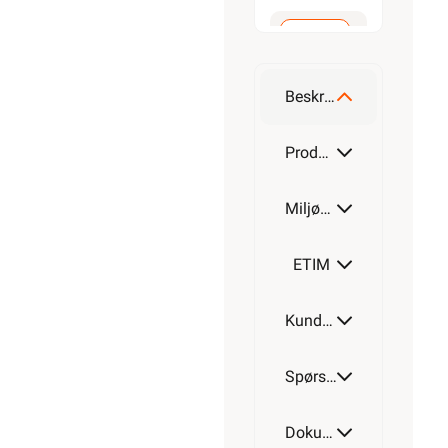
M20-
M16
Beskrivelse
M25-
Produktdetaljer
M20
Miljøparametere
M32-
M25
ETIM
M40-
Kundeomtale
M32
Spørsmål og svar
M50-
M40
Dokumentasjon