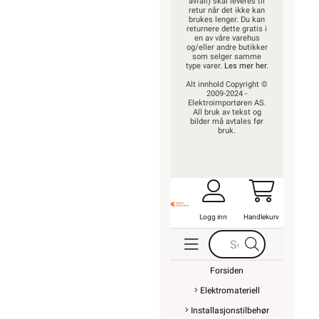
avfall) skal leveres til
retur når det ikke kan
brukes lenger. Du kan
returnere dette gratis i
en av våre varehus
og/eller andre butikker
som selger samme
type varer.
Les mer her
.
Alt innhold Copyright ©
2009-2024 -
Elektroimportøren AS.
All bruk av tekst og
bilder må avtales før
bruk.
Logg inn
Handlekurv
Forsiden
Elektromateriell
Installasjonstilbehør