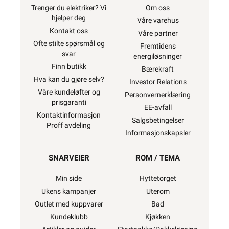
Trenger du elektriker? Vi
Om oss
hjelper deg
Våre varehus
Kontakt oss
Våre partner
Ofte stilte spørsmål og
Fremtidens
svar
energiløsninger
Finn butikk
Bærekraft
Hva kan du gjøre selv?
Investor Relations
Våre kundeløfter og
Personvernerklæring
prisgaranti
EE-avfall
Kontaktinformasjon
Salgsbetingelser
Proff avdeling
Informasjonskapsler
SNARVEIER
ROM / TEMA
Min side
Hyttetorget
Ukens kampanjer
Uterom
Outlet med kuppvarer
Bad
Kundeklubb
Kjøkken