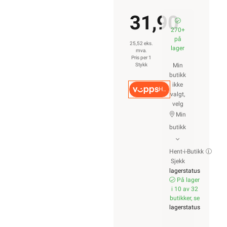
31,90
270+
på
25,52 eks.
lager
mva.
Pris per 1
Stykk
Min
butikk
ikke
Hurtigkasse
valgt,
velg
Min
butikk
Hent-i-Butikk
Sjekk
lagerstatus
På lager
i 10 av 32
butikker, se
lagerstatus