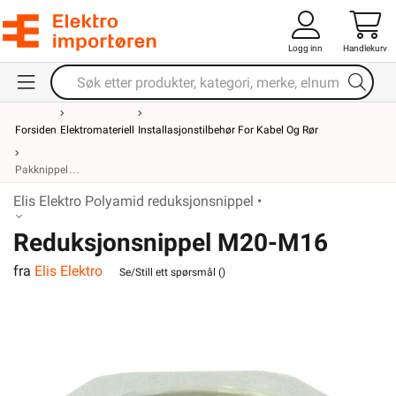
Logg inn
Handlekurv
Forsiden
Elektromateriell
Installasjonstilbehør For Kabel Og Rør
Pakknippel
Elis Elektro Polyamid reduksjonsnippel •
Reduksjonsnippel M20-M16
fra
Elis Elektro
Polyamid
Se/Still ett spørsmål (
)