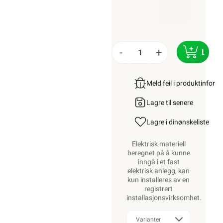
-
+
LEGG
Meld feil i produktinfor
Lagre til senere
Lagre i din
ønskeliste
Elektrisk materiell
beregnet på å kunne
inngå i et fast
elektrisk anlegg, kan
kun installeres av en
registrert
installasjonsvirksomhet
.
Varianter