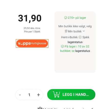
31,90
270+ på lager
Min butikk ikke valgt, velg
25,52 eks. mva.
Min butikk
Pris per 1 Stykk
Hent-i-Butikk
Sjekk
lagerstatus
Hurtigkasse
På lager i 10 av 32
butikker, se
lagerstatus
-
+
LEGG I HANDLEKURV