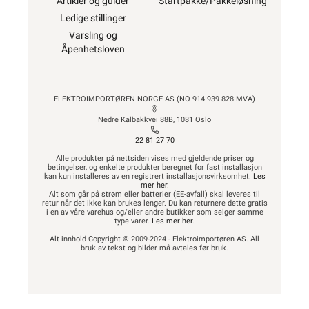
Artikler og guider
Startpakke/Pakkeløsning
Ledige stillinger
Varsling og
Åpenhetsloven
ELEKTROIMPORTØREN NORGE AS (NO 914 939 828 MVA)
Nedre Kalbakkvei 88B, 1081 Oslo
22 81 27 70
Alle produkter på nettsiden vises med gjeldende priser og
betingelser, og enkelte produkter beregnet for fast installasjon
kan kun installeres av en registrert installasjonsvirksomhet.
Les
mer her
.
Alt som går på strøm eller batterier (EE-avfall) skal leveres til
retur når det ikke kan brukes lenger. Du kan returnere dette gratis
i en av våre varehus og/eller andre butikker som selger samme
type varer.
Les mer her
.
Alt innhold Copyright © 2009-2024 - Elektroimportøren AS. All
bruk av tekst og bilder må avtales før bruk.