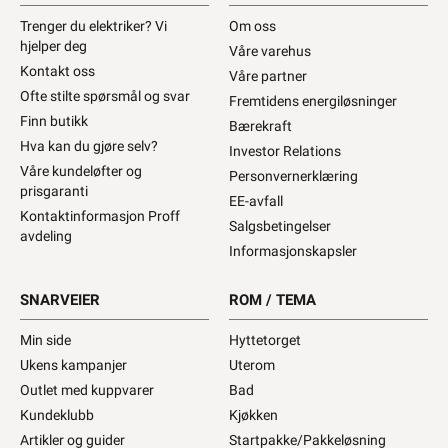
Trenger du elektriker? Vi
Om oss
hjelper deg
Våre varehus
Kontakt oss
Våre partner
Ofte stilte spørsmål og svar
Fremtidens energiløsninger
Finn butikk
Bærekraft
Hva kan du gjøre selv?
Investor Relations
Våre kundeløfter og
Personvernerklæring
prisgaranti
EE-avfall
Kontaktinformasjon Proff
Salgsbetingelser
avdeling
Informasjonskapsler
SNARVEIER
ROM / TEMA
Min side
Hyttetorget
Ukens kampanjer
Uterom
Outlet med kuppvarer
Bad
Kundeklubb
Kjøkken
Artikler og guider
Startpakke/Pakkeløsning