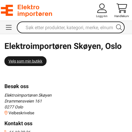
Logg inn
Handlekurv
Elektroimportøren Skøyen, Oslo
Velg som min butikk
Besøk oss
Elektroimportøren Skøyen
Drammensveien 161
0277
Oslo
Veibeskrivelse
Kontakt oss