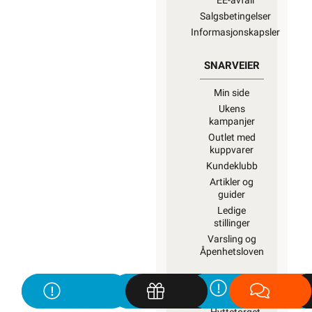
EE-avfall
Salgsbetingelser
Informasjonskapsler
SNARVEIER
Min side
Ukens
kampanjer
Outlet med
kuppvarer
Kundeklubb
Artikler og
guider
Ledige
stillinger
Varsling og
Åpenhetsloven
ROM / TEMA