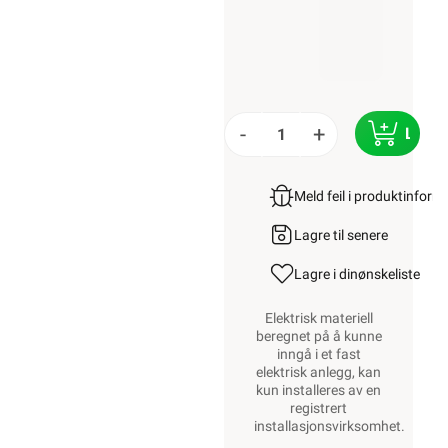
-
+
LEGG
Meld feil i produktinfor
Lagre til senere
Lagre i din
ønskeliste
Elektrisk materiell
beregnet på å kunne
inngå i et fast
elektrisk anlegg, kan
kun installeres av en
registrert
installasjonsvirksomhet
.