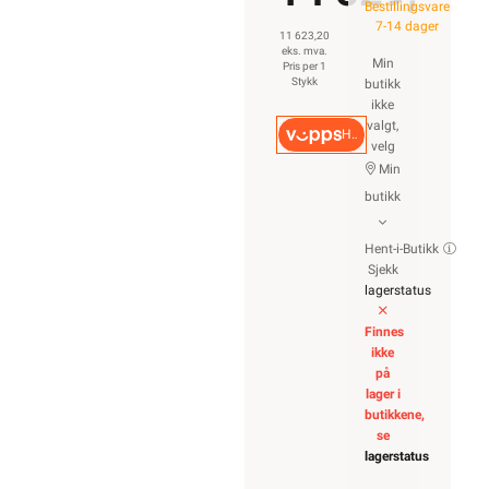
Bestillingsvare
7-14 dager
11 623,20
eks. mva.
Min
Pris per 1
Stykk
butikk
ikke
valgt,
Hurtigkasse
velg
Min
butikk
Hent-i-Butikk
Sjekk
lagerstatus
Finnes
ikke
på
lager i
butikkene,
se
lagerstatus