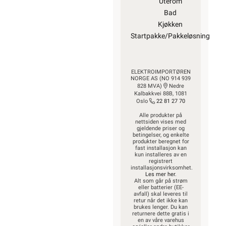
Uterom
Bad
Kjøkken
Startpakke/Pakkeløsning
ELEKTROIMPORTØREN
NORGE AS (NO 914 939
828 MVA)
Nedre
Kalbakkvei 88B, 1081
Oslo
22 81 27 70
Alle produkter på
nettsiden vises med
gjeldende priser og
betingelser, og enkelte
produkter beregnet for
fast installasjon kan
kun installeres av en
registrert
installasjonsvirksomhet.
Les mer her
.
Alt som går på strøm
eller batterier (EE-
avfall) skal leveres til
retur når det ikke kan
brukes lenger. Du kan
returnere dette gratis i
en av våre varehus