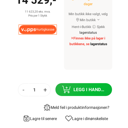
14 529,-
dager
11 623,20 eks. mva.
Min butikk ikke valgt, velg
Pris per 1 Stykk
Min butikk
Hent-i-Butikk
Sjekk
Hurtigkasse
lagerstatus
Finnes ikke på lager i
butikkene, se
lagerstatus
-
+
LEGG I HANDLEKURV
Meld feil i produktinformasjonen?
Lagre til senere
Lagre i din
ønskeliste