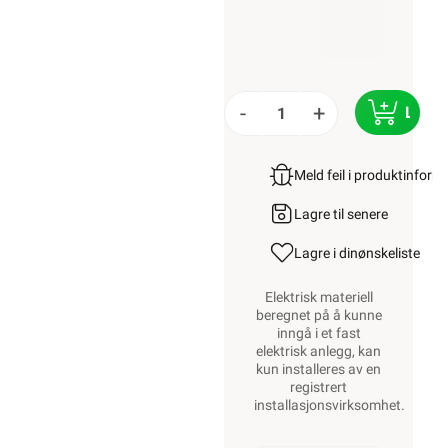
-
+
LEGG
Meld feil i produktinfor
Lagre til senere
Lagre i din
ønskeliste
Elektrisk materiell
beregnet på å kunne
inngå i et fast
elektrisk anlegg, kan
kun installeres av en
registrert
installasjonsvirksomhet
.