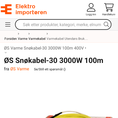
Logg inn
Handlekurv
Forsiden
Varme
Varmekabel
Varmekabel Utendørs Bruk
ØS Varme Snøkabel-30 3000W 100m 400V •
ØS Snøkabel-30 3000W 100m
fra
ØS Varme
400V
Se/Still ett spørsmål (
)