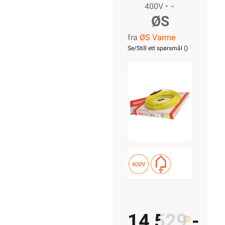
400V •
ØS
fra
ØS Varme
Snøkabel-
Se/Still ett spørsmål (
)
30 3000W
100m
400V
14 529,-