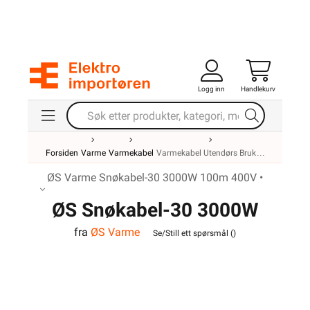
Logg inn
Handlekurv
Forsiden
Varme
Varmekabel
Varmekabel Utendørs Bruk
ØS Varme Snøkabel-30 3000W 100m 400V •
ØS Snøkabel-30 3000W
fra
ØS Varme
100m 400V
Se/Still ett spørsmål (
)