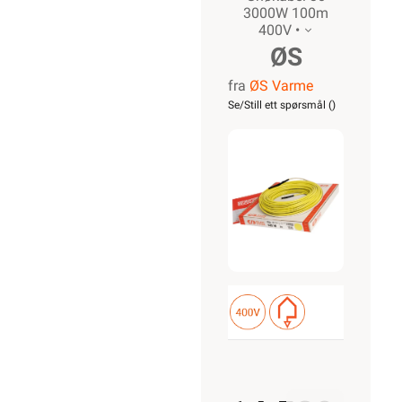
3000W 100m
400V •
ØS
fra
ØS Varme
Snøkabel-
Se/Still ett spørsmål (
)
30 3000W
100m
400V