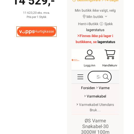
14 529,-
Bestillingsvare 7-14 dager
Min butikk ikke valgt, velg
11 623,20 eks. mva.
Min butikk
Pris per 1 Stykk
Hent-i-Butikk
Sjekk
lagerstatus
Hurtigkasse
Finnes ikke på lager i
butikkene, se
lagerstatus
Logg inn
Handlekurv
Forsiden
Varme
Varmekabel
Varmekabel Utendørs
Bruk
ØS Varme
Snøkabel-30
3000W 100m