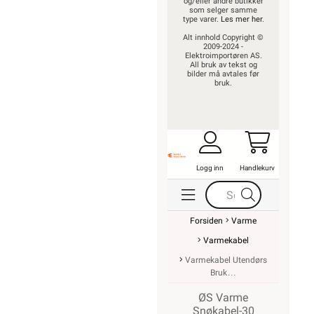
og/eller andre butikker
som selger samme
type varer.
Les mer her
.
Alt innhold Copyright ©
2009-2024 -
Elektroimportøren AS.
All bruk av tekst og
bilder må avtales før
bruk.
Logg inn
Handlekurv
Forsiden
Varme
Varmekabel
Varmekabel Utendørs
Bruk
ØS Varme
Snøkabel-30