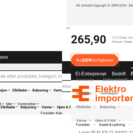
Alt innhold Copyright © 2009-2024 - Ele
-
+
265,90
212,72 eks. mv
Pris per 1 Meter
nere
Hurtigkasse
Elektrisk materiell beregne
av
El-Entreprenør
Bedrift
Kampanjer
Elektromateriell
asjon
Elbillader
Belysning
Varme
Smarthus
Ventilasjon
i
Mer
Varemerker
Elbillader
Belysning
Elbillader
Belysning
Varme
Hjem & Fritid
Verktøy
Kabel & Ledning
Forsiden
Kabel & Ledning
Øvrig Kabel
Diverse Kabel
Varme
Hjem & Fritid
Forsiden
Kabel & Ledning
Lapp ØLFLEX CLASSIC 11