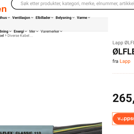
thus
Ventilasjon
Elbillader
Belysning
Varme
dning
Energi
Mer
Varemerker
bel
Diverse Kabel
Lapp ØLF
ØLFL
fra
Lapp
265
Din butikk
Kontakt
oss