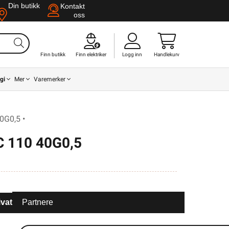
Din butikk
Kontakt
oss
Finn butikk
Finn elektriker
Logg inn
Handlekurv
gi
Mer
Varemerker
0G0,5 •
 110 40G0,5
ivat
Partnere