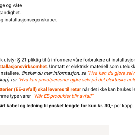
ige og våte
El-Entreprenør
Bedrift
Privat
Partnere
tandighet.
og installasjonsegenskaper.
Kampanjer
Elektromateriell
Smarthus
Ventilasjon
Elbillader
Belysning
Varme
Hjem & Fritid
isk utstyr § 21 pliktig til å informere våre forbrukere at installas
Verktøy
Kabel & Ledning
Energi
installasjonsvirksomhet
. Unntatt er elektrisk materiell som utelukk
installere.
Ønsker du mer informasjon, se
”Hva kan du gjøre selv
Mer
Varemerker
kap) for
“Hva kan privatpersoner gjøre selv på det elektriske anl
Din butikk
Kontakt
oss
terier (EE-avfall) skal leveres til retur
når det ikke kan brukes le
mme type varer.
“Når EE-produkter blir avfall”
ørt kabel og ledning til ønsket lengde for kun kr. 30,-
per kapp.
Finn butikk
Finn elektriker
Logg inn
Handlekurv