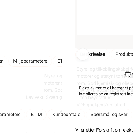
Min butikk ikke valgt, velg
Min b
Hent-i-Butikk
Sjekk
lagerstatus
Finnes ikke på lager i butikkene, 
lagerstatus
Elektrisk materiell bere
Beskrivelse
Produktd
er
Miljøparametere
ETIM
Kundeomtale
Spørsm
Styre- og tilkoblingskabel 
Styre- og tilkoblingskabel for maskiner,
motorer og utstyr i tørre, f
motorer og utstyr i tørre, fuktige og våte
rom. God kjemisk- og oljeb
Elektrisk materiell beregnet p
rom. God kjemisk- og oljebestandighet.
Lav vekt. Svært gode legge
installeres av en registrert i
Lav vekt. Svært gode legge- og installasjonsegensk
Liten bøyeradius.
Liten bøyeradius.
VDE godkjent/registrert.
VDE godkjent/registrert.
parametere
ETIM
Kundeomtale
Spørsmål og svar
Vi er etter Forskrift om elek