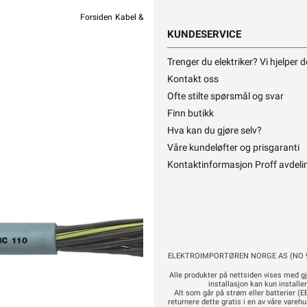
Forsiden
Kabel & Ledning
Øvrig Kabel
Diverse Kabel
La
KUNDESERVICE
ØLFLE
Trenger du elektriker? Vi hjelper 
Kontakt oss
Ofte stilte spørsmål og svar
Finn butikk
Hva kan du gjøre selv?
Våre kundeløfter og prisgaranti
265,90
2
Kontaktinformasjon Proff avdeli
Hurtigk
ELEKTROIMPORTØREN NORGE AS (NO 9
Alle produkter på nettsiden vises med gj
installasjon kan kun installe
Alt som går på strøm eller batterier (EE
returnere dette gratis i en av våre vare