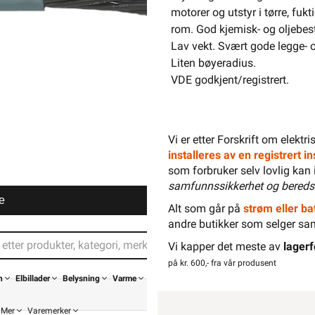
motorer og utstyr i tørre, fukt
rom. God kjemisk- og oljebes
Lav vekt. Svært gode legge- 
Liten bøyeradius.
VDE godkjent/registrert.
Vi er etter Forskrift om elektr
installeres av en registrert 
som forbruker selv lovlig kan 
samfunnssikkerhet og bereds
e
Alt som går på
strøm eller bat
andre butikker som selger sa
Vi kapper det meste av
lagerf
på kr. 600,- fra vår produsent
n
Elbillader
Belysning
Varme
Mer
Varemerker