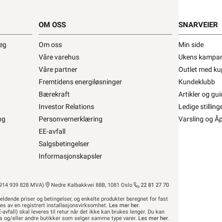
pp ØLFLEX CLASSIC 110 40G0,5 •
OM OSS
SNARVEIER
X CLASSIC 110 40G0,5
deg
Om oss
Min side
Våre varehus
Ukens kampan
fra
Lapp
Se/Still ett spørsmål (
)
Våre partner
Outlet med ku
Fremtidens energiløsninger
Kundeklubb
Bærekraft
Artikler og gui
Investor Relations
Ledige stilling
12,72 eks. mva.
Bestillingsvare 6-13 dager
ng
Personvernerklæring
Varsling og Å
Pris per 1 Meter
EE-avfall
Min butikk ikke valgt, velg
Min butikk
Salgsbetingelser
Hent-i-Butikk
Sjekk
lagerstatus
asse
Finnes ikke på lager i butikkene, se
Informasjonskapsler
lagerstatus
14 939 828 MVA)
Nedre Kalbakkvei 88B, 1081 Oslo
22 81 27 70
eldende priser og betingelser, og enkelte produkter beregnet for fast
res av en registrert installasjonsvirksomhet.
Les mer her
.
-avfall) skal leveres til retur når det ikke kan brukes lenger. Du kan
hus og/eller andre butikker som selger samme type varer.
Les mer her
.