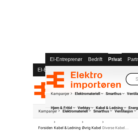
El-Entreprenør
Bedrift
Privat
Part
El-Entreprenør
Bedrift
Privat
Partnere
Kampanjer
Elektromateriell
Smarthus
Ventil
Hjem & Fritid
Verktøy
Kabel & Ledning
Energ
Kampanjer
Elektromateriell
Smarthus
Ventilasjon
Forsiden
Kabel & Ledning
Øvrig Kabel
Diverse Kabel