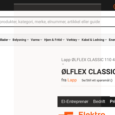
illader
Belysning
Varme
Hjem & Fritid
Verktøy
Kabel & Ledning
Ener
Lapp ØLFLEX CLASSIC 110 4
ØLFLEX CLASSIC
fra
Lapp
Se/Still ett spørsmål (
)
El-Entreprenør
Bedrift
Pr