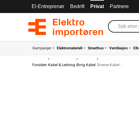
El-Entreprenør
Bedrift
Privat
Partnere
Kampanjer
Elektromateriell
Smarthus
Ventilasjon
Elb
Forsiden
Kabel & Ledning
Øvrig Kabel
Diverse Kabel