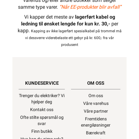
varehus og/eller andre butikker som selger
samme type varer.
“Når EE-produkter blir avfall”
Vi kapper det meste av
lagerført kabel og
ledning til ønsket lengde for kun kr. 30,-
per
kapp.
Kapping av ikke lagerført spesialkabel på trommel må
vi dessverre viderebelaste ett gebyr på kr. 600,- fra vår
produsent
KUNDESERVICE
OM OSS
Trenger du elektriker? Vi
Om oss
hjelper deg
Våre varehus
Kontakt oss
Våre partner
Ofte stilte spørsmål og
Fremtidens
svar
energiløsninger
Finn butikk
Bærekraft