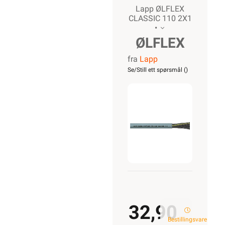
Lapp ØLFLEX
CLASSIC 110 2X1
•
ØLFLEX
fra
Lapp
CLASSIC
Se/Still ett spørsmål (
)
110 2X1
32,90
Bestillingsvare