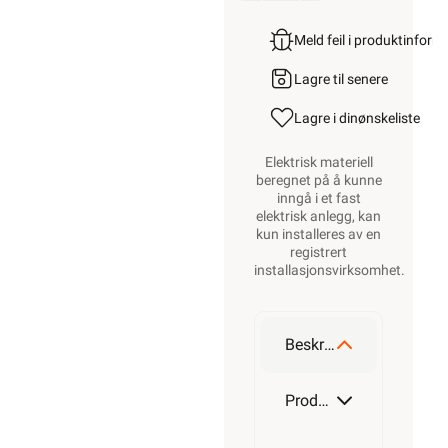
Meld feil i produktinfor
Lagre til senere
Lagre i din
ønskeliste
Elektrisk materiell
beregnet på å kunne
inngå i et fast
elektrisk anlegg, kan
kun installeres av en
registrert
installasjonsvirksomhet
.
Beskrivelse
Produktdetaljer