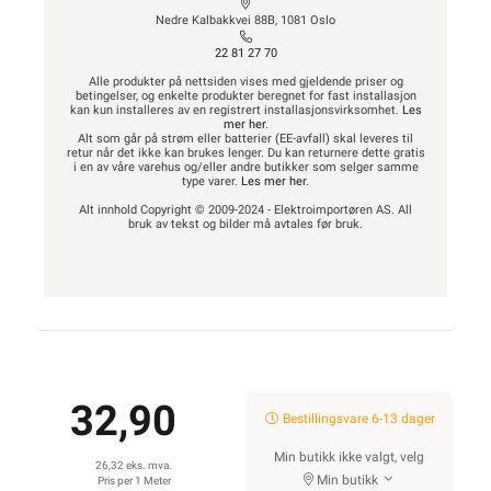
Nedre Kalbakkvei 88B, 1081 Oslo
22 81 27 70
Alle produkter på nettsiden vises med gjeldende priser og
betingelser, og enkelte produkter beregnet for fast installasjon
kan kun installeres av en registrert installasjonsvirksomhet.
Les
mer her
.
Alt som går på strøm eller batterier (EE-avfall) skal leveres til
retur når det ikke kan brukes lenger. Du kan returnere dette gratis
i en av våre varehus og/eller andre butikker som selger samme
type varer.
Les mer her
.
Alt innhold Copyright © 2009-2024 - Elektroimportøren AS. All
bruk av tekst og bilder må avtales før bruk.
32,90
Bestillingsvare 6-13 dager
Min butikk ikke valgt, velg
26,32 eks. mva.
Min butikk
Pris per 1 Meter