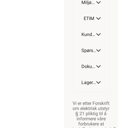
Miljøparametere
ETIM
Kundeomtale
Spørsmål og svar
Dokumentasjon
Lagerstatus
Vi er etter Forskrift
om elektrisk utstyr
§ 21 pliktig til å
informere våre
forbrukere at