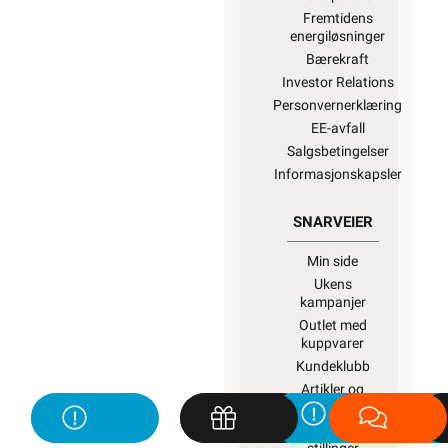
Fremtidens
energiløsninger
Bærekraft
Investor Relations
Personvernerklæring
EE-avfall
Salgsbetingelser
Informasjonskapsler
SNARVEIER
Min side
Ukens
kampanjer
Outlet med
kuppvarer
Kundeklubb
Artikler og
guider
Ledige