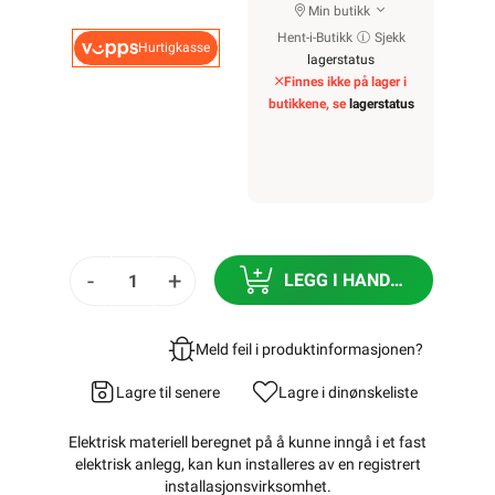
Min butikk
Hent-i-Butikk
Sjekk
Hurtigkasse
lagerstatus
Finnes ikke på lager i
butikkene, se
lagerstatus
-
+
LEGG I HANDLEKURV
Meld feil i produktinformasjonen?
Lagre til senere
Lagre i din
ønskeliste
Elektrisk materiell beregnet på å kunne inngå i et fast
elektrisk anlegg, kan kun installeres av en registrert
installasjonsvirksomhet
.