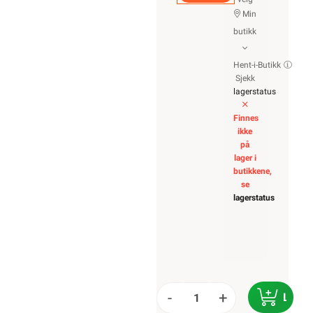
Min
butikk
Hent-i-Butikk
Sjekk
lagerstatus
Finnes
ikke
på
lager i
butikkene,
se
lagerstatus
-
+
LEGG