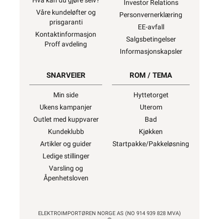
Hva kan du gjøre selv?
Investor Relations
Våre kundeløfter og
Personvernerklæring
prisgaranti
EE-avfall
Kontaktinformasjon
Salgsbetingelser
Proff avdeling
Informasjonskapsler
SNARVEIER
ROM / TEMA
Min side
Hyttetorget
Ukens kampanjer
Uterom
Outlet med kuppvarer
Bad
Kundeklubb
Kjøkken
Artikler og guider
Startpakke/Pakkeløsning
Ledige stillinger
Varsling og
Åpenhetsloven
ELEKTROIMPORTØREN NORGE AS (NO 914 939 828 MVA)