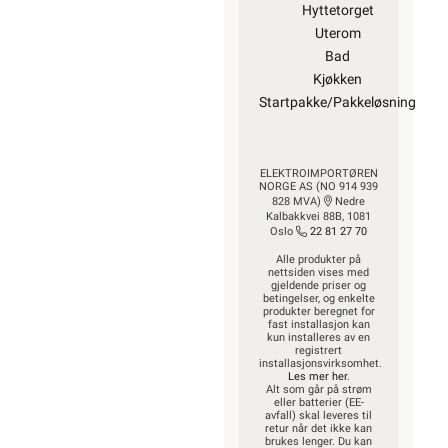
Hyttetorget
Uterom
Bad
Kjøkken
Startpakke/Pakkeløsning
ELEKTROIMPORTØREN
NORGE AS (NO 914 939
828 MVA)
Nedre
Kalbakkvei 88B, 1081
Oslo
22 81 27 70
Alle produkter på
nettsiden vises med
gjeldende priser og
betingelser, og enkelte
produkter beregnet for
fast installasjon kan
kun installeres av en
registrert
installasjonsvirksomhet.
Les mer her
.
Alt som går på strøm
eller batterier (EE-
avfall) skal leveres til
retur når det ikke kan
brukes lenger. Du kan