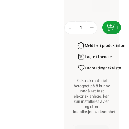
-
+
LEGG
Meld feil i produktinfor
Lagre til senere
Lagre i din
ønskeliste
Elektrisk materiell
beregnet på å kunne
inngå i et fast
elektrisk anlegg, kan
kun installeres av en
registrert
installasjonsvirksomhet
.