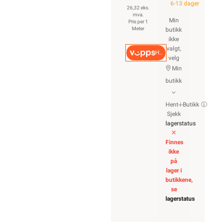
6-13 dager
26,32 eks.
mva.
Min
Pris per 1
Meter
butikk
ikke
valgt,
Hurtigkasse
velg
Min
butikk
Hent-i-Butikk
Sjekk
lagerstatus
Finnes
ikke
på
lager i
butikkene,
se
lagerstatus