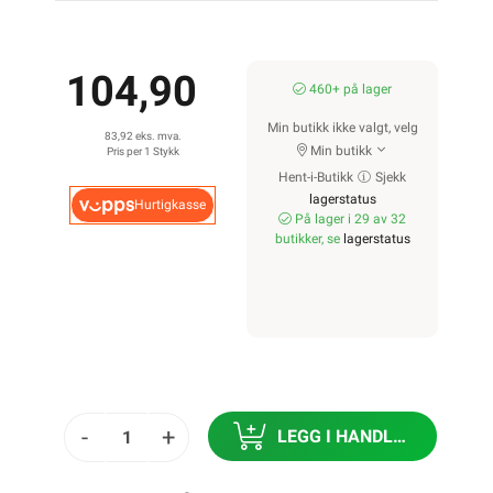
104,90
460+ på lager
Min butikk ikke valgt, velg
83,92 eks. mva.
Min butikk
Pris per 1 Stykk
Hent-i-Butikk
Sjekk
lagerstatus
Hurtigkasse
På lager i 29 av 32
butikker, se
lagerstatus
-
+
LEGG I HANDLEKURV