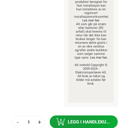
produkter beregnet for
fast installasjon kan
kun installeres av en
registrert
installasjonsvirksomhet.
Les mer her
.
Alt som går på strøm
eller batterier (EE-
avfall) skal leveres til
retur når det ikke kan
brukes lenger. Du kan
returnere dette gratis i
en av våre varehus
og/eller andre butikker
som selger samme
type varer.
Les mer her
.
Alt innhold Copyright ©
2009-2024 -
Elektroimportøren AS.
All bruk av tekst og
bilder må avtales før
bruk.
-
+
LEGG I HANDLEKURV