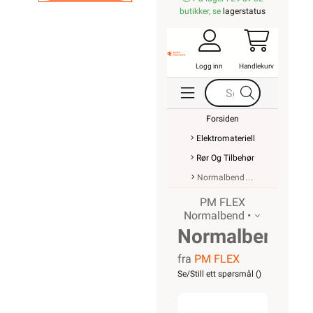
butikker, se
lagerstatus
Logg inn
Handlekurv
Forsiden
Elektromateriell
Rør Og Tilbehør
Normalbend
PM FLEX
Normalbend •
Normalbend
fra
PM FLEX
40mm
Se/Still ett spørsmål (
)
LSZH