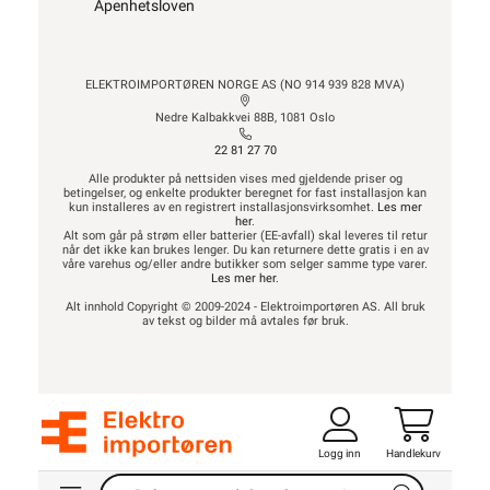
Åpenhetsloven
ELEKTROIMPORTØREN NORGE AS (NO 914 939 828 MVA)
Nedre Kalbakkvei 88B, 1081 Oslo
22 81 27 70
Alle produkter på nettsiden vises med gjeldende priser og
betingelser, og enkelte produkter beregnet for fast installasjon kan
kun installeres av en registrert installasjonsvirksomhet.
Les mer
her
.
Alt som går på strøm eller batterier (EE-avfall) skal leveres til retur
når det ikke kan brukes lenger. Du kan returnere dette gratis i en av
våre varehus og/eller andre butikker som selger samme type varer.
Les mer her
.
Alt innhold Copyright © 2009-2024 - Elektroimportøren AS. All bruk
av tekst og bilder må avtales før bruk.
Logg inn
Handlekurv