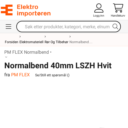
Logg inn
Handlekurv
Forsiden
Elektromateriell
Rør Og Tilbehør
Normalbend
PM FLEX Normalbend •
Normalbend 40mm LSZH Hvit
fra
PM FLEX
Se/Still ett spørsmål (
)