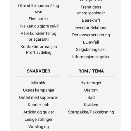
Ofte stilte spørsmål og
Fremtidens
svar
energiløsninger
Finn butikk
Bærekraft
Hva kan du gjøre selv?
Investor Relations
Våre kundeløfter og
Personvernerklæring
prisgaranti
EE-avfall
Kontaktinformasjon
Salgsbetingelser
Proff avdeling
Informasjonskapsler
SNARVEIER
ROM / TEMA
Min side
Hyttetorget
Ukens kampanjer
Uterom
Outlet med kuppvarer
Bad
Kundeklubb
Kjøkken
Artikler og guider
Startpakke/Pakkeløsning
Ledige stillinger
Varsling og