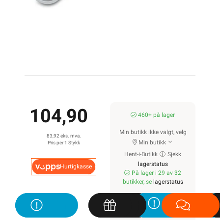
104,90
460+ på lager
Min butikk ikke valgt, velg
83,92 eks. mva.
Min butikk
Pris per 1 Stykk
Hent-i-Butikk
Sjekk
lagerstatus
Hurtigkasse
På lager i 29 av 32
butikker, se
lagerstatus