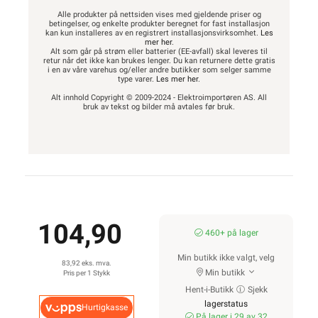
Alle produkter på nettsiden vises med gjeldende priser og
betingelser, og enkelte produkter beregnet for fast installasjon
kan kun installeres av en registrert installasjonsvirksomhet.
Les
mer her
.
Alt som går på strøm eller batterier (EE-avfall) skal leveres til
retur når det ikke kan brukes lenger. Du kan returnere dette gratis
i en av våre varehus og/eller andre butikker som selger samme
type varer.
Les mer her
.
Alt innhold Copyright © 2009-2024 - Elektroimportøren AS. All
bruk av tekst og bilder må avtales før bruk.
104,90
460+ på lager
Min butikk ikke valgt, velg
83,92 eks. mva.
Min butikk
Pris per 1 Stykk
Hent-i-Butikk
Sjekk
lagerstatus
Hurtigkasse
På lager i 29 av 32