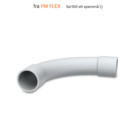
fra
PM FLEX
Hvit
Se/Still ett spørsmål (
)