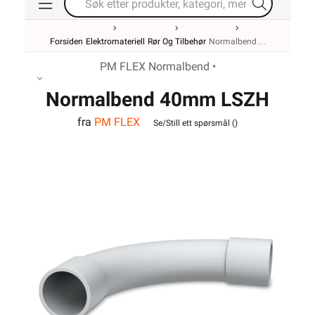
Forsiden
Elektromateriell
Rør Og Tilbehør
Normalbend
PM FLEX Normalbend •
Normalbend 40mm LSZH
fra
PM FLEX
Hvit
Se/Still ett spørsmål (
)