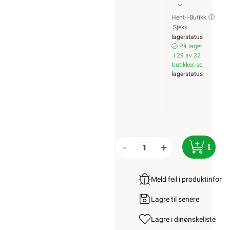
Hent-i-Butikk
Sjekk
lagerstatus
På lager
i 29 av 32
butikker, se
lagerstatus
-
+
LEGG
Meld feil i produktinfor
Lagre til senere
Lagre i din
ønskeliste