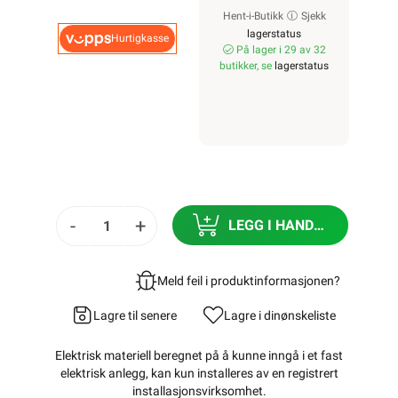
Hent-i-Butikk
Sjekk
lagerstatus
Hurtigkasse
På lager i 29 av 32
butikker, se
lagerstatus
-
+
LEGG I HANDLEKURV
Meld feil i produktinformasjonen?
Lagre til senere
Lagre i din
ønskeliste
Elektrisk materiell beregnet på å kunne inngå i et fast
elektrisk anlegg, kan kun installeres av en registrert
installasjonsvirksomhet
.