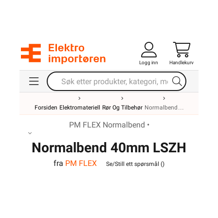
Logg inn
Handlekurv
Forsiden
Elektromateriell
Rør Og Tilbehør
Normalbend
PM FLEX Normalbend •
Normalbend 40mm LSZH
fra
PM FLEX
Hvit
Se/Still ett spørsmål (
)