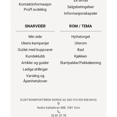
EE-avfall
Kontaktinformasjon
Salgsbetingelser
Proff avdeling
Informasjonskapsler
SNARVEIER
ROM / TEMA
Min side
Hyttetorget
Ukens kampanjer
Uterom
Outlet med kuppvarer
Bad
Kundeklubb
Kjøkken
Artikler og guider
Startpakke/Pakkeløsning
Ledige stillinger
Varsling og
Åpenhetsloven
ELEKTROIMPORTØREN NORGE AS (NO 914 939 828 MVA)
Nedre Kalbakkvei 88B, 1081 Oslo
22 81 27 70