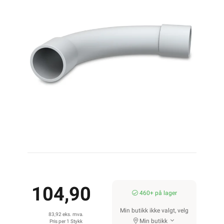
104,90
460+ på lager
Min butikk ikke valgt, velg
83,92 eks. mva.
Min butikk
Pris per 1 Stykk