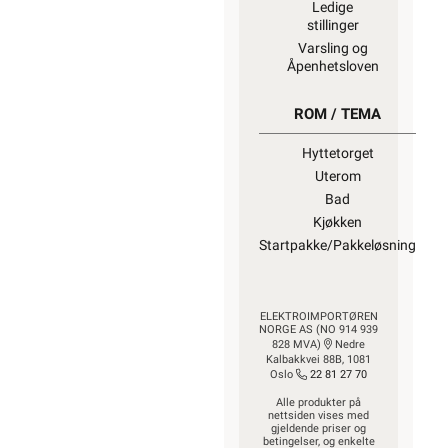
Ledige
stillinger
Varsling og
Åpenhetsloven
ROM / TEMA
Hyttetorget
Uterom
Bad
Kjøkken
Startpakke/Pakkeløsning
ELEKTROIMPORTØREN
NORGE AS (NO 914 939
828 MVA)
Nedre
Kalbakkvei 88B, 1081
Oslo
22 81 27 70
Alle produkter på
nettsiden vises med
gjeldende priser og
betingelser, og enkelte