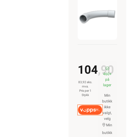
Hvit
104,90
460+
på
83,92 eks.
lager
mva.
Pris per 1
Stykk
Min
butikk
ikke
Hurtigkasse
valgt,
velg
Min
butikk