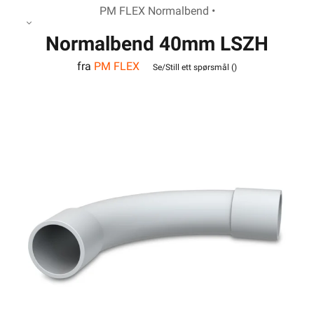
PM FLEX Normalbend •
Normalbend 40mm LSZH
fra
PM FLEX
Hvit
Se/Still ett spørsmål (
)