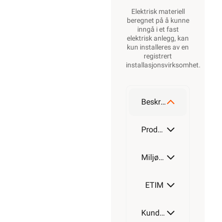
Elektrisk materiell
beregnet på å kunne
inngå i et fast
elektrisk anlegg, kan
kun installeres av en
registrert
installasjonsvirksomhet
.
Beskrivelse
Produktdetaljer
Miljøparametere
ETIM
Kundeomtale