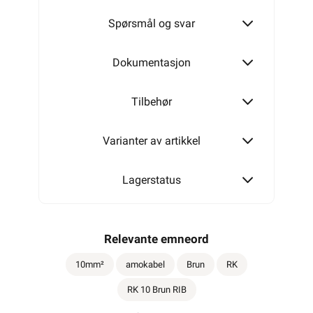
-
+
LEGG I HANDLEKURV
Meld feil i produktinformasjonen?
Lagre til senere
Lagre i din
ønskeliste
Elektrisk materiell beregnet på å kunne inngå i et
fast elektrisk anlegg, kan kun installeres av en
registrert installasjonsvirksomhet
.
Farger