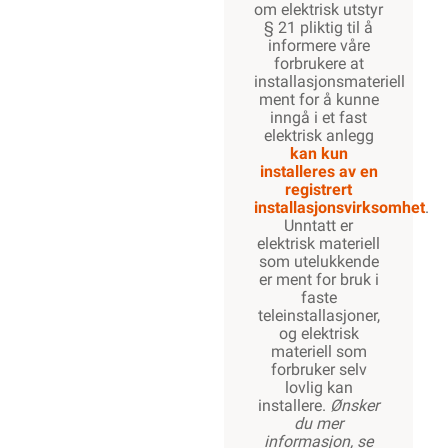
-
+
LEGG 
Meld feil i produktinfor
Lagre til senere
Lagre i din
ønskeliste
Elektrisk materiell
beregnet på å
kunne inngå i et
fast elektrisk
anlegg, kan kun
installeres av en
registrert
installasjonsvirksomhet
.