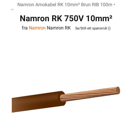
Namron Amokabel RK 10mm² Brun RIB 100m •
Namron RK 750V 10mm²
fra
Namron
Namron RK
Brun RIB
Se/Still ett spørsmål (
)