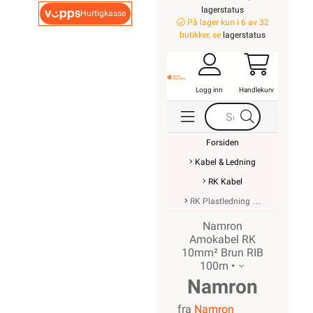
Min side
Ukens kampanjer
Outlet med
kuppvarer
Kundeklubb
Artikler og guider
Ledige stillinger
Varsling og
Åpenhetsloven
ROM / TEMA
Hyttetorget
Uterom
Bad
Kjøkken
Startpakke/Pakkeløsning