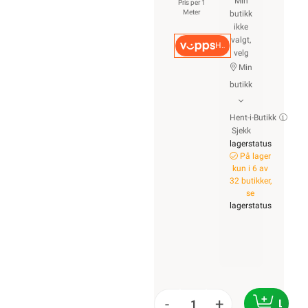
56,90
>1 000+ på lager
Min butikk ikke valgt, velg
45,52 eks. mva.
Min butikk
Pris per 1 Meter
Hent-i-Butikk
Sjekk
lagerstatus
Hurtigkasse
På lager kun i 6 av 32
butikker, se
lagerstatus
Logg inn
Handlekurv
Forsiden
Kabel & Ledning
RK Kabel
RK Plastledning