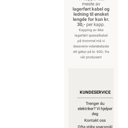
RK 10 Brun RIB
Vi er etter
Forskrift om
elektrisk utstyr
§ 21 pliktig til å
informere våre
forbrukere at
installasjonsmateriell
ment for å
kunne inngå i
et fast elektrisk
anlegg
kan
kun installeres
av en
registrert
installasjonsvirksomhet
.
Unntatt er
elektrisk
materiell som
utelukkende er
ment for bruk i
faste