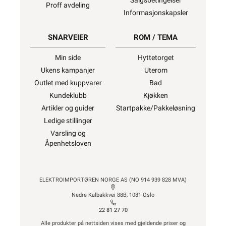
elektrisk materiell som forbruker selv
lovlig kan installere.
Ønsker du mer
informasjon, se
”Hva kan du gjøre selv?”
,
hvor du også finner ekstern lenke til dsb
(Direktoratet for samfunnssikkerhet og
beredskap) for
“Hva kan privatpersoner
gjøre selv på det elektriske anlegget?”
Alt som går på
strøm eller batterier (EE-
avfall) skal leveres til retur
når det ikke
kan brukes lenger. Du kan returnere dette
gratis i en av våre varehus og/eller andre
butikker som selger samme type varer.
“Når EE-produkter blir avfall”
Vi kapper det meste av
lagerført kabel og
ledning til ønsket lengde for kun kr. 30,-
per kapp.
Kapping av ikke lagerført spesialkabel på
trommel må vi dessverre viderebelaste ett gebyr på kr.
600,- fra vår produsent