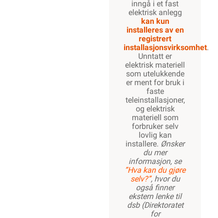
registrert
installasjonsvirksomhet
.
Farger
Sort
Grå
Brun
Blå
Beskrivelse
Produktdetaljer
G/G
Miljøparametere
ETIM
Kundeomtale