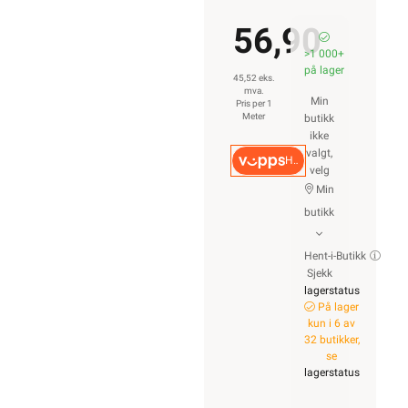
ELEKTROIMPORTØREN
NORGE AS (NO 914
939 828 MVA)
Nedre Kalbakkvei
88B, 1081 Oslo
22 81 27 70
Alle produkter på
nettsiden vises
med gjeldende
priser og
betingelser, og
enkelte produkter
beregnet for fast
installasjon kan
kun installeres av
en registrert
installasjonsvirksomhet.
Les mer her
.
Alt som går på
strøm eller
batterier (EE-avfall)
skal leveres til
retur når det ikke
kan brukes lenger.
Du kan returnere
dette gratis i en av
våre varehus
og/eller andre
butikker som
selger samme type
varer.
Les mer her
.