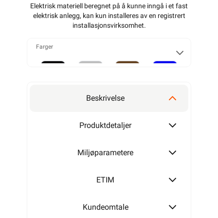
56,90
>1 000+ på lager
Min butikk ikke valgt,
45,52 eks. mva.
velg
Min butikk
Pris per 1 Meter
Hent-i-Butikk
Sjekk
lagerstatus
Hurtigkasse
På lager kun i 6 av
32 butikker, se
lagerstatus