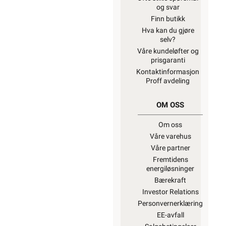
teleinstallasjoner,
og elektrisk
materiell som
forbruker selv
lovlig kan
installere.
Ønsker du mer
informasjon, se
”Hva kan du
gjøre selv?”
,
hvor du også
finner ekstern
lenke til dsb
(Direktoratet
for
samfunnssikkerhet
og beredskap)
for
“Hva kan
privatpersoner
gjøre selv på
det elektriske
anlegget?”
Alt som går på
strøm eller
batterier (EE-