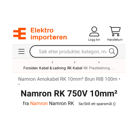
Logg inn
Handlekurv
Forsiden
Kabel & Ledning
RK Kabel
RK Plastledning
Namron Amokabel RK 10mm² Brun RIB 100m •
Namron RK 750V 10mm²
fra
Namron
Namron RK
Brun RIB
Se/Still ett spørsmål (
)