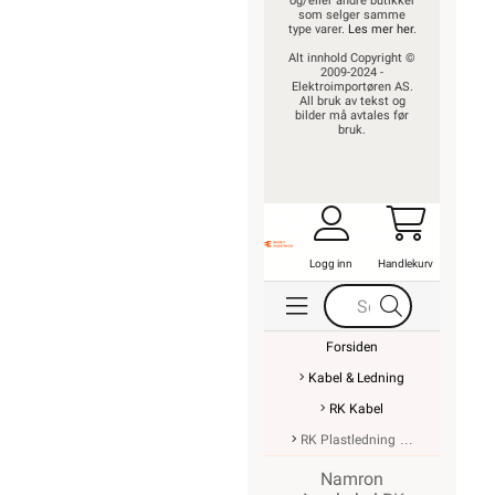
prisgaranti
Kontaktinformasjon
Proff avdeling
OM OSS
Om oss
Våre varehus
Våre partner
Fremtidens
energiløsninger
Bærekraft
Investor Relations
Personvernerklæring
EE-avfall
Salgsbetingelser
Informasjonskapsler
SNARVEIER