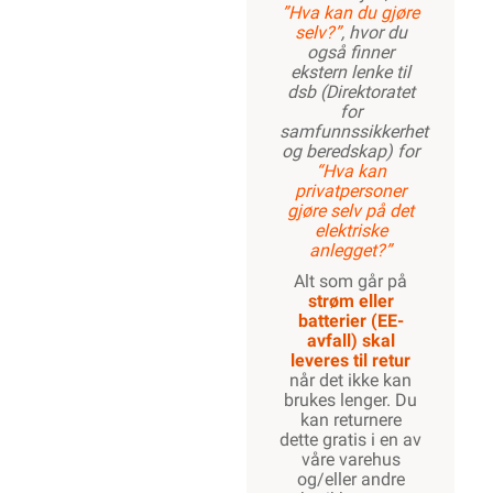
Farger
Sort
Grå
Brun
Blå
Beskrivelse
Produktdetaljer
G/G
Miljøparametere
ETIM
Kundeomtale
Spørsmål og svar