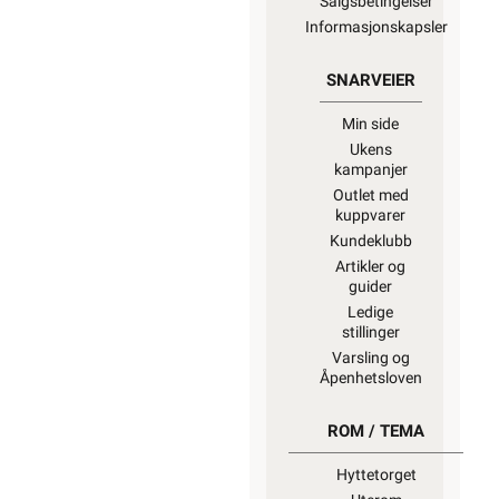
avfall) skal
leveres til retur
når det ikke
kan brukes
lenger. Du kan
returnere dette
gratis i en av
våre varehus
og/eller andre
butikker som
selger samme
type varer.
“Når
EE-produkter
blir avfall”
Vi kapper det
meste av
lagerført kabel
og ledning til
ønsket lengde
for kun kr. 30,-
per kapp.
Kapping av ikke
lagerført
spesialkabel på