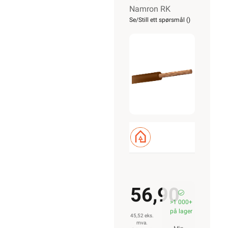
ELEKTROIMPORTØREN NORGE AS (NO 914 939 828
MVA)
Nedre Kalbakkvei 88B, 1081 Oslo
22 81 27 70
Alle produkter på nettsiden vises med gjeldende priser og
betingelser, og enkelte produkter beregnet for fast
installasjon kan kun installeres av en registrert
installasjonsvirksomhet.
Les mer her
.
Alt som går på strøm eller batterier (EE-avfall) skal
leveres til retur når det ikke kan brukes lenger. Du kan
returnere dette gratis i en av våre varehus og/eller andre
butikker som selger samme type varer.
Les mer her
.
Alt innhold Copyright © 2009-2024 - Elektroimportøren AS.
All bruk av tekst og bilder må avtales før bruk.