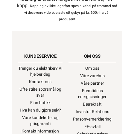
Varianter av artikkel
Lagerstatus
Relevante emneord
10mm²
amokabel
Brun
RK
RK 10 Brun RIB
Vi er etter Forskrift om elektrisk utstyr § 21
pliktig til å informere våre forbrukere at
installasjonsmateriell ment for å kunne
inngå i et fast elektrisk anlegg
kan kun
installeres av en registrert
installasjonsvirksomhet
. Unntatt er
elektrisk materiell som utelukkende er
ment for bruk i faste teleinstallasjoner, og