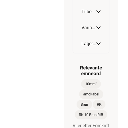
56,90
>1 000+
på lager
45,52
eks.
Min
mva.
Pris per
butikk
1 Meter
ikke
valgt,
velg
Hurtigkasse
Min
butikk
Hent-i-Butikk
Sjekk
lagerstatus
På lager
kun i 6 av
32 butikker,
se
lagerstatus