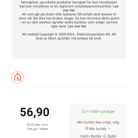
KUNDESERVICE
OM OSS
Trenger du
Om oss
elektriker? Vi hjelper
Våre varehus
deg
Våre partner
Kontakt oss
Fremtidens
Ofte stilte spørsmål
energiløsninger
og svar
Bærekraft
Finn butikk
Investor Relations
Hva kan du gjøre
Personvernerklæring
selv?
EE-avfall
Våre kundeløfter og
Salgsbetingelser
prisgaranti
Informasjonskapsler
Kontaktinformasjon
Proff avdeling
SNARVEIER