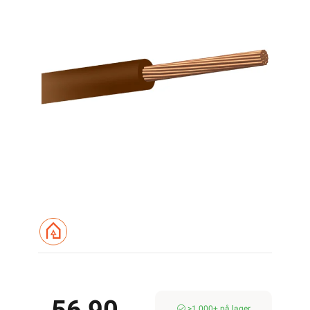
Logg inn
Handlekurv
Forsiden
Kabel & Ledning
RK Kabel