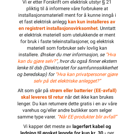
Sort
Grå
Brun
Blå
Beskrivelse
Produktdetaljer
G/G
Miljøparametere
ETIM
Kundeomtale
Spørsmål og svar
Dokumentasjon
Tilbehør