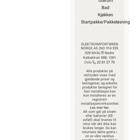
trommel må vi
dessverre
viderebelaste ett
gebyr på kr. 600,- fra
vår produsent
KUNDESERVICE
Trenger du
elektriker? Vi hjelper
deg
Kontakt oss
Ofte stilte spørsmål
og svar
Finn butikk
Hva kan du gjøre
selv?
Våre kundeløfter og