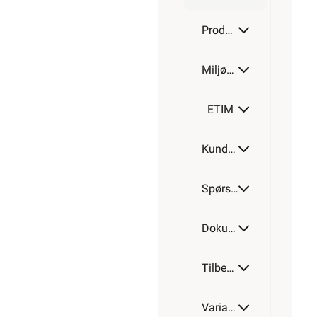
56,90
>1 000+
på lager
45,52
eks.
Min
mva.
Pris per
butikk
1 Meter
ikke
valgt,
velg
Hurtigkasse
Min
butikk
Hent-i-Butikk
Sjekk
lagerstatus
På lager
kun i 6 av
32 butikker,