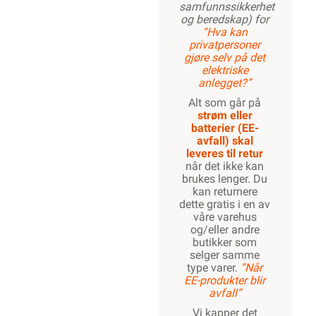
Spørsmål og svar
Dokumentasjon
Tilbehør
Varianter av artikkel
Lagerstatus
Relevante
emneord
10mm²
amokabel
Brun
RK