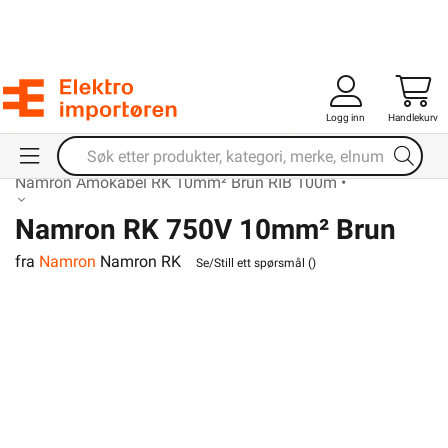
Logg inn
Handlekurv
Forsiden
Kabel & Ledning
RK Kabel
RK Plastledning
Namron Amokabel RK 10mm² Brun RIB 100m •
Namron RK 750V 10mm² Brun
fra
Namron
Namron RK
RIB
Se/Still ett spørsmål (
)