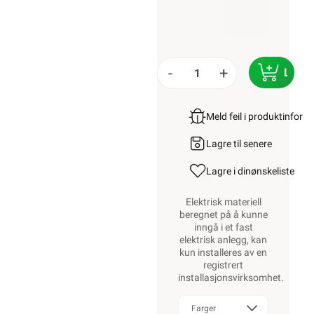
Alt innhold
Copyright © 2009-
2024 -
Elektroimportøren
AS. All bruk av
tekst og bilder må
avtales før bruk.
Logg inn
Handlekurv
Forsiden
Kabel & Ledning
RK Kabel
RK Plastledning
Namron