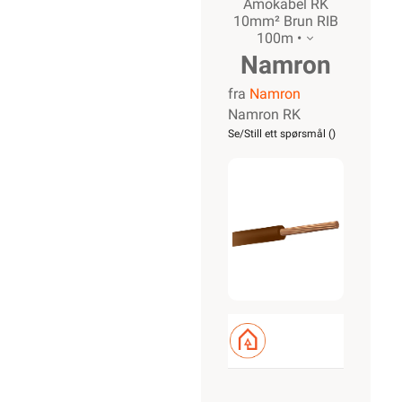
Min side
Ukens
kampanjer
Outlet med
kuppvarer
Kundeklubb
Artikler og
guider
Ledige
stillinger
Varsling og
Åpenhetsloven
ROM / TEMA
Hyttetorget
Uterom
Bad
Kjøkken
Startpakke/Pakkeløsning