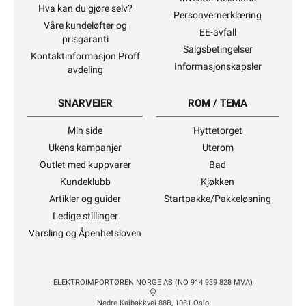
Hva kan du gjøre selv?
Personvernerklæring
Våre kundeløfter og
EE-avfall
prisgaranti
Salgsbetingelser
Kontaktinformasjon Proff
Informasjonskapsler
avdeling
SNARVEIER
ROM / TEMA
Min side
Hyttetorget
Ukens kampanjer
Uterom
Outlet med kuppvarer
Bad
Kundeklubb
Kjøkken
Artikler og guider
Startpakke/Pakkeløsning
Ledige stillinger
Varsling og Åpenhetsloven
ELEKTROIMPORTØREN NORGE AS (NO 914 939 828 MVA)
Nedre Kalbakkvei 88B, 1081 Oslo