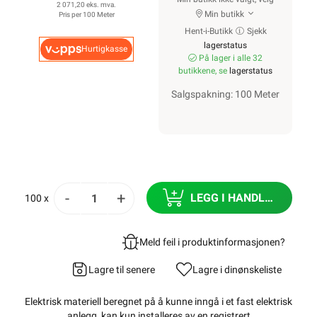
2 071,20 eks. mva.
Min butikk
Pris per 100 Meter
Hent-i-Butikk
Sjekk
lagerstatus
Hurtigkasse
På lager i alle 32
butikkene, se
lagerstatus
Salgspakning: 100 Meter
-
+
LEGG I HANDLEKURV
100 x
Meld feil i produktinformasjonen?
Lagre til senere
Lagre i din
ønskeliste
Elektrisk materiell beregnet på å kunne inngå i et fast elektrisk
anlegg, kan kun installeres av en registrert