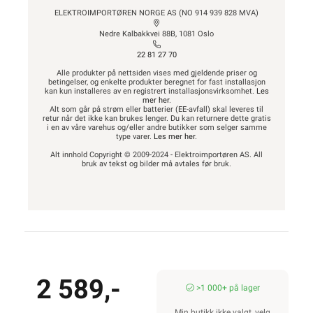
ELEKTROIMPORTØREN NORGE AS (NO 914 939 828 MVA)
Nedre Kalbakkvei 88B, 1081 Oslo
22 81 27 70
Alle produkter på nettsiden vises med gjeldende priser og
betingelser, og enkelte produkter beregnet for fast installasjon
kan kun installeres av en registrert installasjonsvirksomhet.
Les
mer her
.
Alt som går på strøm eller batterier (EE-avfall) skal leveres til
retur når det ikke kan brukes lenger. Du kan returnere dette gratis
i en av våre varehus og/eller andre butikker som selger samme
type varer.
Les mer her
.
Alt innhold Copyright © 2009-2024 - Elektroimportøren AS. All
bruk av tekst og bilder må avtales før bruk.
2 589,-
>1 000+ på lager
Min butikk ikke valgt, velg