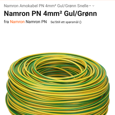
Namron Amokabel PN 4mm² Gul/Grønn Snelle •
Namron PN 4mm² Gul/Grønn
fra
Namron
Namron PN
Snelle
Se/Still ett spørsmål (
)