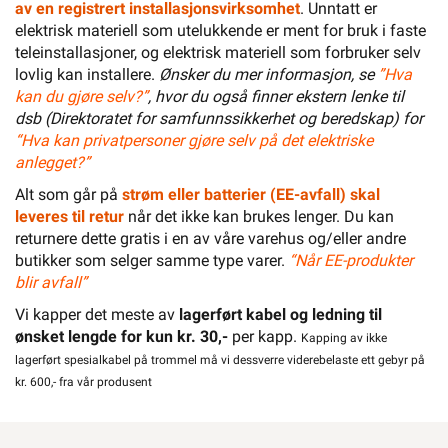
av en registrert installasjonsvirksomhet
. Unntatt er
elektrisk materiell som utelukkende er ment for bruk i faste
teleinstallasjoner, og elektrisk materiell som forbruker selv
lovlig kan installere.
Ønsker du mer informasjon, se
”Hva
kan du gjøre selv?”
, hvor du også finner ekstern lenke til
dsb (Direktoratet for samfunnssikkerhet og beredskap) for
“Hva kan privatpersoner gjøre selv på det elektriske
anlegget?”
Alt som går på
strøm eller batterier (EE-avfall) skal
leveres til retur
når det ikke kan brukes lenger. Du kan
returnere dette gratis i en av våre varehus og/eller andre
butikker som selger samme type varer.
“Når EE-produkter
blir avfall”
Vi kapper det meste av
lagerført kabel og ledning til
ønsket lengde for kun kr. 30,-
per kapp.
Kapping av ikke
lagerført spesialkabel på trommel må vi dessverre viderebelaste ett gebyr på
kr. 600,- fra vår produsent