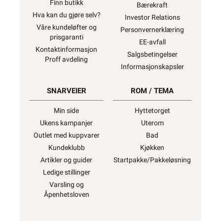
Finn butikk
Bærekraft
Hva kan du gjøre selv?
Investor Relations
Våre kundeløfter og
Personvernerklæring
prisgaranti
EE-avfall
Kontaktinformasjon
Salgsbetingelser
Proff avdeling
Informasjonskapsler
SNARVEIER
ROM / TEMA
Min side
Hyttetorget
Ukens kampanjer
Uterom
Outlet med kuppvarer
Bad
Kundeklubb
Kjøkken
Artikler og guider
Startpakke/Pakkeløsning
Ledige stillinger
Varsling og
Åpenhetsloven