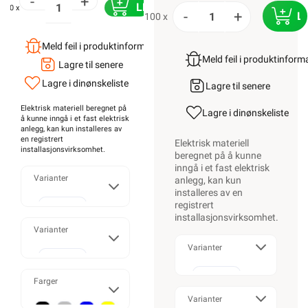
-
+
LEGG I HANDLEKURV
100 x
-
+
L
100 x
Meld feil i produktinformasjonen?
Meld feil i produktinfor
Lagre til senere
Lagre i din
ønskeliste
Lagre til senere
Elektrisk materiell beregnet på
Lagre i din
ønskeliste
å kunne inngå i et fast elektrisk
anlegg, kan kun installeres av
en registrert
Elektrisk materiell
installasjonsvirksomhet
.
beregnet på å kunne
inngå i et fast elektrisk
Varianter
anlegg, kan kun
installeres av en
registrert
installasjonsvirksomhet
.
2,5mm²
Varianter
Varianter
10m
-
Farger
4mm²
Bunt
2,5mm²
Varianter