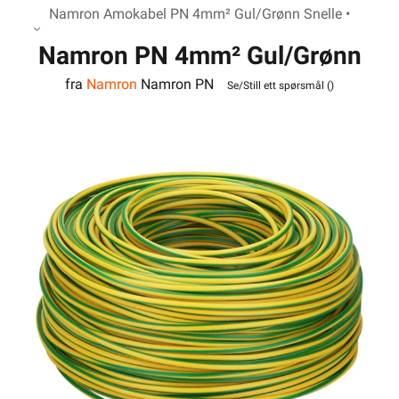
Namron Amokabel PN 4mm² Gul/Grønn Snelle •
Namron PN 4mm² Gul/Grønn
fra
Namron
Namron PN
Snelle
Se/Still ett spørsmål (
)