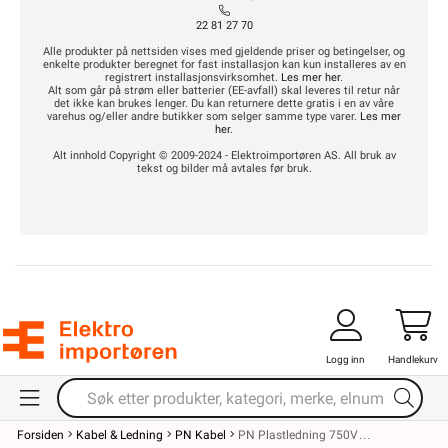
22 81 27 70
Alle produkter på nettsiden vises med gjeldende priser og betingelser, og
enkelte produkter beregnet for fast installasjon kan kun installeres av en
registrert installasjonsvirksomhet.
Les mer her
.
Alt som går på strøm eller batterier (EE-avfall) skal leveres til retur når
det ikke kan brukes lenger. Du kan returnere dette gratis i en av våre
varehus og/eller andre butikker som selger samme type varer.
Les mer
her
.
Alt innhold Copyright © 2009-2024 - Elektroimportøren AS. All bruk av
tekst og bilder må avtales før bruk.
Logg inn
Handlekurv
Forsiden
Kabel & Ledning
PN Kabel
PN Plastledning 750V