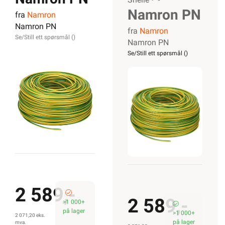
Namron PN
fra
Namron
4mm²
Namron PN
fra
Namron
4mm²
Gul/Grønn
Se/Still ett spørsmål (
)
Namron PN
Gul/Grønn
Se/Still ett spørsmål (
)
Snelle
Snelle
2 589,-
2 589,-
>1 000+
på lager
>1 000+
2 071,20 eks.
på lager
mva.