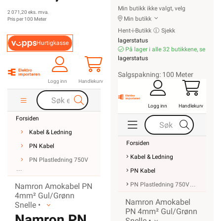
Min butikk ikke valgt, velg
2 071,20 eks. mva.
Min butikk
Pris per 100 Meter
Hent-i-Butikk
Sjekk
lagerstatus
Hurtigkasse
På lager i alle 32 butikkene, se
lagerstatus
Salgspakning: 100 Meter
Logg inn
Handlekurv
Logg inn
Handlekurv
Forsiden
Kabel & Ledning
Forsiden
PN Kabel
Kabel & Ledning
PN Plastledning 750V
PN Kabel
PN Plastledning 750V
Namron Amokabel PN
4mm² Gul/Grønn
Namron Amokabel
Snelle •
PN 4mm² Gul/Grønn
Namron PN
Snelle •