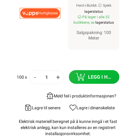
Hent-i-Butikk
Sjekk
lagerstatus
Hurtigkasse
På lager i alle 32
butikkene, se
lagerstatus
Salgspakning: 100
Meter
-
+
LEGG I HANDLEKURV
100 x
Meld feil i produktinformasjonen?
Lagre til senere
Lagre i din
ønskeliste
Elektrisk materiell beregnet på å kunne inngå i et fast
elektrisk anlegg, kan kun installeres av en registrert
installasjonsvirksomhet
.