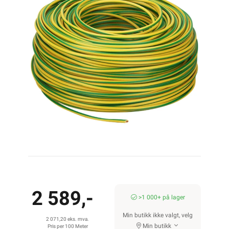
2 589,-
>1 000+ på lager
Min butikk ikke valgt, velg
2 071,20 eks. mva.
Min butikk
Pris per 100 Meter