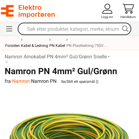
Logg inn
Handlekurv
Forsiden
Kabel & Ledning
PN Kabel
PN Plastledning 750V
Namron Amokabel PN 4mm² Gul/Grønn Snelle •
Namron PN 4mm² Gul/Grønn
fra
Namron
Namron PN
Snelle
Se/Still ett spørsmål (
)