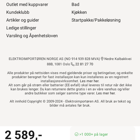
Outlet med kuppvarer
Bad
Kundeklubb
Kjøkken
Artikler og guider
Startpakke/Pakkeløsning
Ledige stillinger
Varsling og Åpenhetsloven
ELEKTROIMPORTØREN NORGE AS (NO 914 939 828 MVA)
Nedre Kalbakkvei
88B, 1081 Oslo
22 81 27 70
Alle produkter på nettsiden vises med gjeldende priser og betingelser, og enkelte
produkter beregnet for fast installasjon kan kun installeres av en registrert
installasjonsvirksomhet.
Les mer her
.
Alt som går på strøm eller batterier (EE-avfall) skal leveres til retur når det ikke
kan brukes lenger. Du kan returnere dette gratis i en av våre varehus og/eller
andre butikker som selger samme type varer.
Les mer her
.
Alt innhold Copyright © 2009-2024 - Elektroimportøren AS. All bruk av tekst og
bilder må avtales før bruk.
2 589,-
>1 000+ på lager