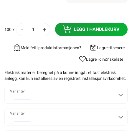
-
+
LEGG I HANDLEKURV
100 x
Meld feil i produktinformasjonen?
Lagre til senere
Lagre i din
ønskeliste
Elektrisk materiell beregnet på å kunne inngå i et fast elektrisk
anlegg, kan kun installeres av en registrert installasjonsvirksomhet
.
Varianter
2,5mm²
Varianter
10m - Bunt