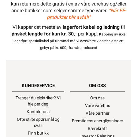
kan returnere dette gratis i en av våre varehus og/eller
andre butikker som selger samme type varer.
“Når EE-
produkter blir avfall”
Vi kapper det meste av
lagerført kabel og ledning til
ønsket lengde for kun kr. 30,-
per kapp.
Kapping av ikke
lagerført spesialkabel på trommel må vi dessverre viderebelaste ett
gebyr på kr. 600,- fra vår produsent
KUNDESERVICE
OM OSS
Trenger du elektriker? Vi
Om oss
hjelper deg
Våre varehus
Kontakt oss
Våre partner
Ofte stilte spørsmål og
Fremtidens energiløsninger
svar
Bærekraft
Finn butikk
Investor Relations