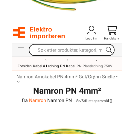
Logg inn
Handlekurv
Forsiden
Kabel & Ledning
PN Kabel
PN Plastledning 750V
Namron Amokabel PN 4mm² Gul/Grønn Snelle •
Namron PN 4mm²
fra
Namron
Namron PN
Gul/Grønn Snelle
Se/Still ett spørsmål (
)