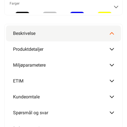
Farger
4mm²
25m - Bunt
6mm²
Sort
Grå
Blå
Gul/Grønn
Beskrivelse
Produktdetaljer
100m - Snelle
10mm²
Brun
Miljøparametere
ETIM
16mm²
Kundeomtale
Spørsmål og svar