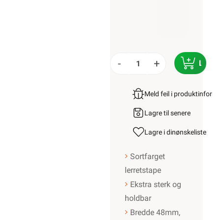
-
+
LEGG
Meld feil i produktinfor
Lagre til senere
Lagre i din
ønskeliste
Sortfarget
lerretstape
Ekstra sterk og
holdbar
Bredde 48mm,