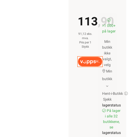
113,90
>1 000+
på lager
91,12 eks.
mva.
Min
Pris per 1
Stykk
butikk
ikke
valgt,
Hurtigkasse
velg
Min
butikk
Hent-i-Butikk
Sjekk
lagerstatus
På lager
i alle 32
butikkene,
se
lagerstatus