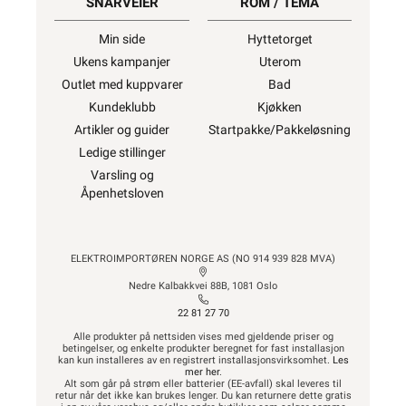
SNARVEIER
ROM / TEMA
Min side
Hyttetorget
Ukens kampanjer
Uterom
Outlet med kuppvarer
Bad
Kundeklubb
Kjøkken
Artikler og guider
Startpakke/Pakkeløsning
Ledige stillinger
Varsling og
Åpenhetsloven
ELEKTROIMPORTØREN NORGE AS (NO 914 939 828 MVA)
Nedre Kalbakkvei 88B, 1081 Oslo
22 81 27 70
Alle produkter på nettsiden vises med gjeldende priser og
betingelser, og enkelte produkter beregnet for fast installasjon
kan kun installeres av en registrert installasjonsvirksomhet.
Les
mer her
.
Alt som går på strøm eller batterier (EE-avfall) skal leveres til
retur når det ikke kan brukes lenger. Du kan returnere dette gratis