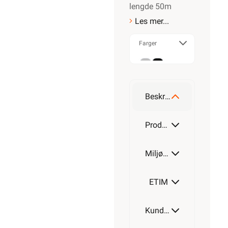
lengde 50m
Les mer...
Farger
Grå
Sort
Beskrivelse
Produktdetaljer
Miljøparametere
ETIM
Kundeomtale