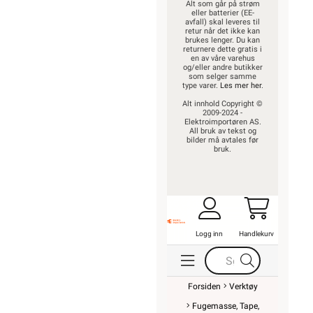
Alt som går på strøm
eller batterier (EE-
avfall) skal leveres til
retur når det ikke kan
brukes lenger. Du kan
returnere dette gratis i
en av våre varehus
og/eller andre butikker
som selger samme
type varer.
Les mer her
.
Alt innhold Copyright ©
2009-2024 -
Elektroimportøren AS.
All bruk av tekst og
bilder må avtales før
bruk.
Logg inn
Handlekurv
Forsiden
Verktøy
Fugemasse, Tape,