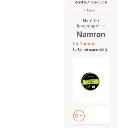
Acryl & Smøremiddel
Tape
Namron
lerretstape •
Namron
fra
Namron
gaffatape
Se/Still ett spørsmål (
)
48mmx50m
sort Pro