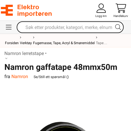
Logg inn
Handlekurv
Forsiden
Verktøy
Fugemasse, Tape, Acryl & Smøremiddel
Tape
Namron lerretstape •
Namron gaffatape 48mmx50m
fra
Namron
sort Pro
Se/Still ett spørsmål (
)