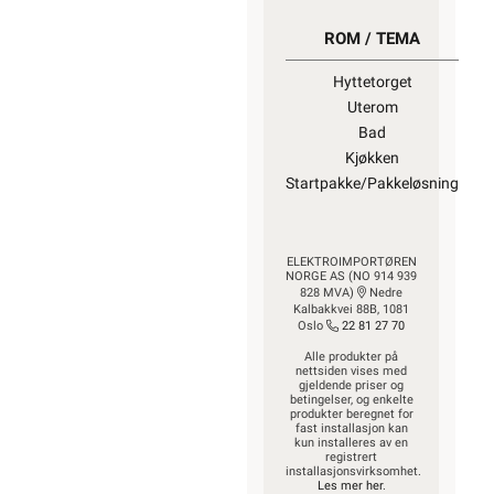
ROM / TEMA
Hyttetorget
Uterom
Bad
Kjøkken
Startpakke/Pakkeløsning
ELEKTROIMPORTØREN
NORGE AS (NO 914 939
828 MVA)
Nedre
Kalbakkvei 88B, 1081
Oslo
22 81 27 70
Alle produkter på
nettsiden vises med
gjeldende priser og
betingelser, og enkelte
produkter beregnet for
fast installasjon kan
kun installeres av en
registrert
installasjonsvirksomhet.
Les mer her
.