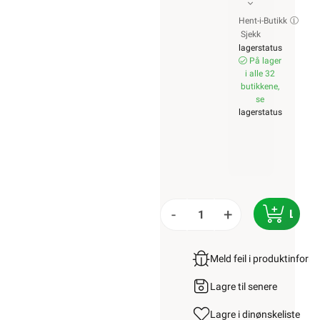
Hent-i-Butikk
Sjekk
lagerstatus
På lager
i alle 32
butikkene,
se
lagerstatus
-
+
LEGG
Meld feil i produktinfor
Lagre til senere
Lagre i din
ønskeliste