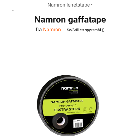
Namron lerretstape •
Namron gaffatape
fra
Namron
48mmx50m sort Pro
Se/Still ett spørsmål (
)