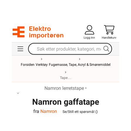
Logg inn
Handlekurv
Forsiden
Verktøy
Fugemasse, Tape, Acryl & Smøremiddel
Tape
Namron lerretstape •
Namron gaffatape
fra
Namron
48mmx50m sort Pro
Se/Still ett spørsmål (
)