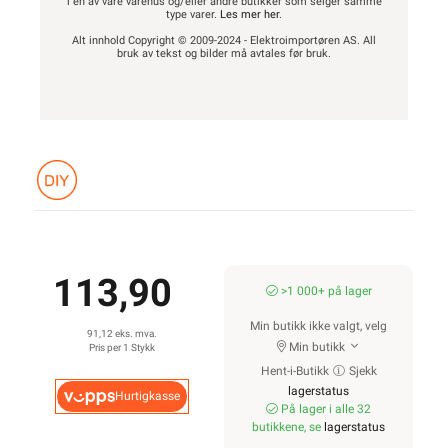
i en av våre varehus og/eller andre butikker som selger samme
type varer.
Les mer her
.
Alt innhold Copyright © 2009-2024 - Elektroimportøren AS. All
bruk av tekst og bilder må avtales før bruk.
113,90
>1 000+ på lager
Min butikk ikke valgt, velg
91,12 eks. mva.
Min butikk
Pris per 1 Stykk
Hent-i-Butikk
Sjekk
lagerstatus
Hurtigkasse
På lager i alle 32
butikkene, se
lagerstatus