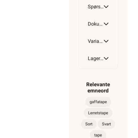
Spørsmål og svar
Dokumentasjon
Varianter av artikkel
Lagerstatus
Relevante
emneord
gaffatape
Lerretstape
Sort
Svart
tape