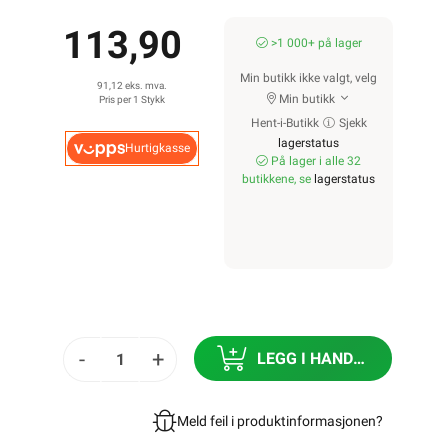
113,90
>1 000+ på lager
Min butikk ikke valgt, velg
91,12 eks. mva.
Min butikk
Pris per 1 Stykk
Hent-i-Butikk
Sjekk
lagerstatus
Hurtigkasse
På lager i alle 32
butikkene, se
lagerstatus
-
+
LEGG I HANDLEKURV
Meld feil i produktinformasjonen?