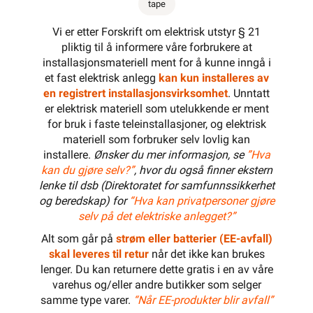
tape
Vi er etter Forskrift om elektrisk utstyr § 21
pliktig til å informere våre forbrukere at
installasjonsmateriell ment for å kunne inngå i
et fast elektrisk anlegg
kan kun installeres av
en registrert installasjonsvirksomhet
. Unntatt
er elektrisk materiell som utelukkende er ment
for bruk i faste teleinstallasjoner, og elektrisk
materiell som forbruker selv lovlig kan
installere.
Ønsker du mer informasjon, se
”Hva
kan du gjøre selv?”
, hvor du også finner ekstern
lenke til dsb (Direktoratet for samfunnssikkerhet
og beredskap) for
“Hva kan privatpersoner gjøre
selv på det elektriske anlegget?”
Alt som går på
strøm eller batterier (EE-avfall)
skal leveres til retur
når det ikke kan brukes
lenger. Du kan returnere dette gratis i en av våre
varehus og/eller andre butikker som selger
samme type varer.
“Når EE-produkter blir avfall”