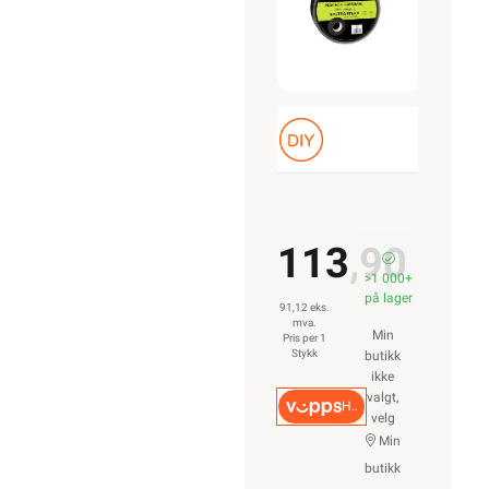
113,90
>1 000+
på lager
91,12 eks.
mva.
Min
Pris per 1
Stykk
butikk
ikke
valgt,
Hurtigkasse
velg
Min
butikk