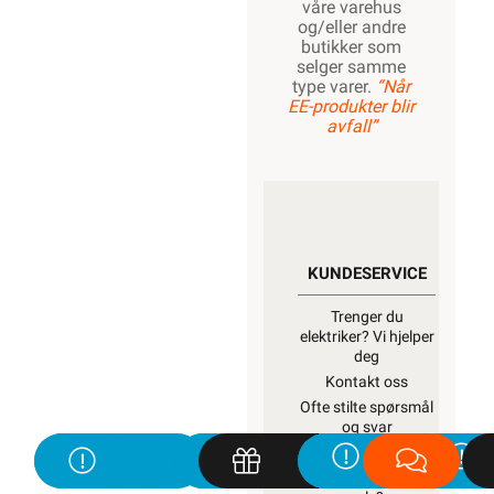
våre varehus
og/eller andre
butikker som
selger samme
type varer.
“Når
EE-produkter blir
avfall”
KUNDESERVICE
Trenger du
elektriker? Vi hjelper
deg
Kontakt oss
Ofte stilte spørsmål
og svar
Finn butikk
Hva kan du gjøre