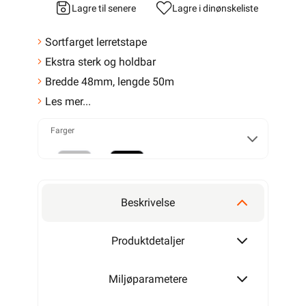
Lagre til senere
Lagre i din
ønskeliste
Sortfarget lerretstape
Ekstra sterk og holdbar
Bredde 48mm, lengde 50m
Les mer...
Farger
Grå
Sort
Beskrivelse
Produktdetaljer
Miljøparametere