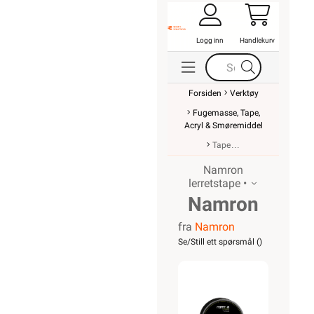
Logg inn
Handlekurv
Forsiden
Verktøy
Fugemasse, Tape,
Acryl & Smøremiddel
Tape
Namron
lerretstape •
Namron
fra
Namron
gaffatape
Se/Still ett spørsmål (
)
48mmx50m
sort Pro