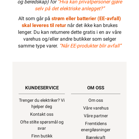
og beredskap) for
“Hva kan privatpersoner gjøre
selv på det elektriske anlegget?”
Alt som går på
strøm eller batterier (EE-avfall)
skal leveres til retur
når det ikke kan brukes
lenger. Du kan returnere dette gratis i en av våre
varehus og/eller andre butikker som selger
samme type varer.
“Når EE-produkter blir avfall”
KUNDESERVICE
OM OSS
Trenger du elektriker? Vi
Om oss
hjelper deg
Våre varehus
Kontakt oss
Våre partner
Ofte stilte spørsmål og
Fremtidens
svar
energiløsninger
Finn butikk
Bærekraft