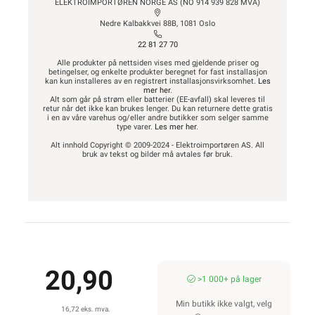
ELEKTROIMPORTØREN NORGE AS (NO 914 939 828 MVA)
Nedre Kalbakkvei 88B, 1081 Oslo
22 81 27 70
Alle produkter på nettsiden vises med gjeldende priser og
betingelser, og enkelte produkter beregnet for fast installasjon
kan kun installeres av en registrert installasjonsvirksomhet.
Les
mer her
.
Alt som går på strøm eller batterier (EE-avfall) skal leveres til
retur når det ikke kan brukes lenger. Du kan returnere dette gratis
i en av våre varehus og/eller andre butikker som selger samme
type varer.
Les mer her
.
Alt innhold Copyright © 2009-2024 - Elektroimportøren AS. All
bruk av tekst og bilder må avtales før bruk.
20,90
>1 000+ på lager
Min butikk ikke valgt, velg
16,72 eks. mva.