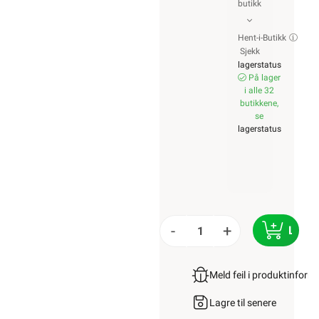
butikk
Hent-i-Butikk
Sjekk
lagerstatus
På lager
i alle 32
butikkene,
se
lagerstatus
-
+
LEGG
Meld feil i produktinfor
Lagre til senere