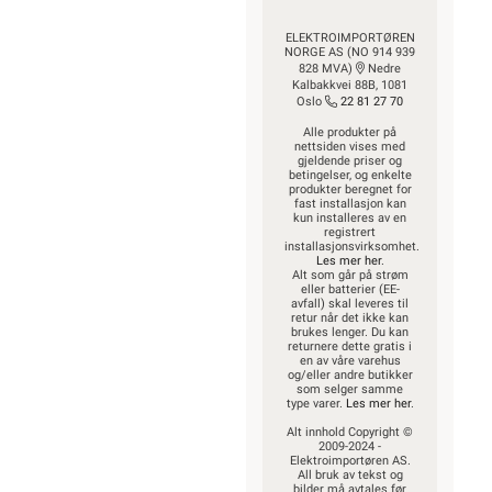
ELEKTROIMPORTØREN
NORGE AS (NO 914 939
828 MVA)
Nedre
Kalbakkvei 88B, 1081
Oslo
22 81 27 70
Alle produkter på
nettsiden vises med
gjeldende priser og
betingelser, og enkelte
produkter beregnet for
fast installasjon kan
kun installeres av en
registrert
installasjonsvirksomhet.
Les mer her
.
Alt som går på strøm
eller batterier (EE-
avfall) skal leveres til
retur når det ikke kan
brukes lenger. Du kan
returnere dette gratis i
en av våre varehus
og/eller andre butikker
som selger samme
type varer.
Les mer her
.
Alt innhold Copyright ©
2009-2024 -
Elektroimportøren AS.
All bruk av tekst og
bilder må avtales før