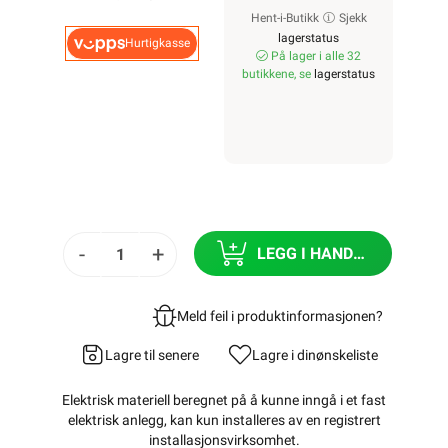
Hent-i-Butikk
Sjekk
lagerstatus
Hurtigkasse
På lager i alle 32
butikkene, se
lagerstatus
-
+
LEGG I HANDLEKURV
Meld feil i produktinformasjonen?
Lagre til senere
Lagre i din
ønskeliste
Elektrisk materiell beregnet på å kunne inngå i et fast
elektrisk anlegg, kan kun installeres av en registrert
installasjonsvirksomhet
.