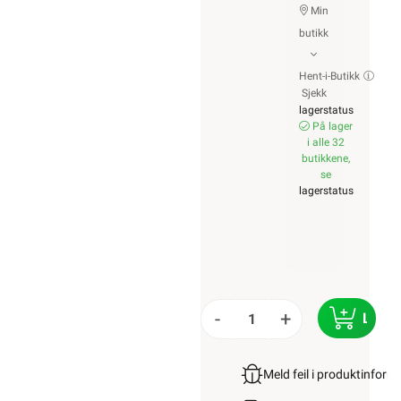
Min
butikk
Hent-i-Butikk
Sjekk
lagerstatus
På lager
i alle 32
butikkene,
se
lagerstatus
-
+
LEGG
Meld feil i produktinfor