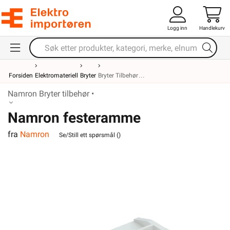
Logg inn
Handlekurv
Forsiden
Elektromateriell
Bryter
Bryter Tilbehør
Namron Bryter tilbehør •
Namron festeramme
fra
Namron
Se/Still ett spørsmål (
)