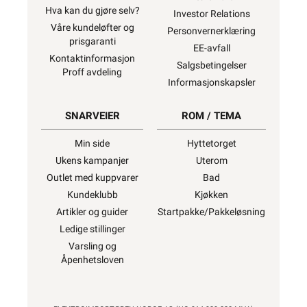
Hva kan du gjøre selv?
Investor Relations
Våre kundeløfter og
Personvernerklæring
prisgaranti
EE-avfall
Kontaktinformasjon
Salgsbetingelser
Proff avdeling
Informasjonskapsler
SNARVEIER
ROM / TEMA
Min side
Hyttetorget
Ukens kampanjer
Uterom
Outlet med kuppvarer
Bad
Kundeklubb
Kjøkken
Artikler og guider
Startpakke/Pakkeløsning
Ledige stillinger
Varsling og
Åpenhetsloven