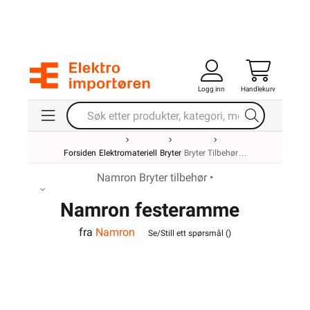
Logg inn
Handlekurv
Forsiden
Elektromateriell
Bryter
Bryter Tilbehør
Namron Bryter tilbehør •
Namron festeramme
fra
Namron
Se/Still ett spørsmål (
)