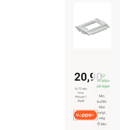
20,90
>1 000+
på lager
16,72 eks.
mva.
Min
Pris per 1
Stykk
butikk
ikke
valgt,
Hurtigkasse
velg
Min