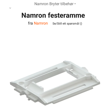
Namron Bryter tilbehør •
Namron festeramme
fra
Namron
Se/Still ett spørsmål (
)