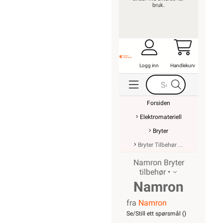
bruk.
Logg inn
Handlekurv
Forsiden
Elektromateriell
Bryter
Bryter Tilbehør
Namron Bryter
tilbehør •
Namron
fra
Namron
festeramme
Se/Still ett spørsmål (
)