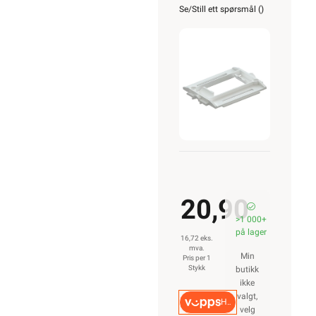
festeramme
Se/Still ett spørsmål (
)
20,90
>1 000+
på lager
16,72 eks.
mva.
Min
Pris per 1
Stykk
butikk
ikke
valgt,
Hurtigkasse
velg