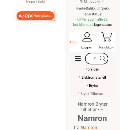
Min butikk
Pris per 1 Stykk
Hent-i-Butikk
Sjekk
lagerstatus
Hurtigkasse
På lager i alle 32
butikkene, se
lagerstatus
Logg inn
Handlekurv
Forsiden
Elektromateriell
Bryter
Bryter Tilbehør
Namron Bryter
tilbehør •
Namron
fra
Namron