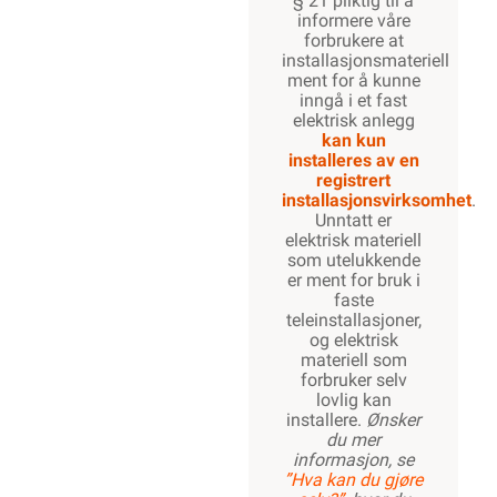
§ 21 pliktig til å
informere våre
forbrukere at
installasjonsmateriell
ment for å kunne
inngå i et fast
elektrisk anlegg
kan kun
installeres av en
registrert
installasjonsvirksomhet
.
Unntatt er
elektrisk materiell
som utelukkende
er ment for bruk i
faste
teleinstallasjoner,
og elektrisk
materiell som
forbruker selv
lovlig kan
installere.
Ønsker
du mer
informasjon, se
”Hva kan du gjøre