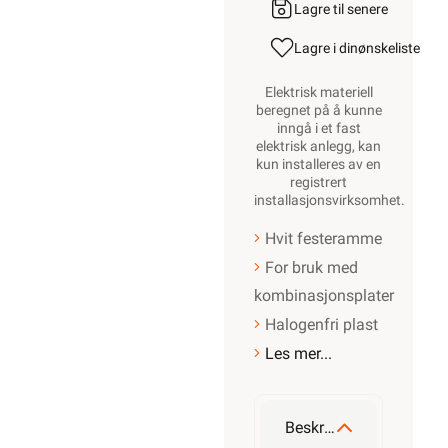
Lagre til senere
Lagre i din
ønskeliste
Elektrisk materiell
beregnet på å kunne
inngå i et fast
elektrisk anlegg, kan
kun installeres av en
registrert
installasjonsvirksomhet
.
Hvit festeramme
For bruk med
kombinasjonsplater
Halogenfri plast
Les mer...
Beskrivelse