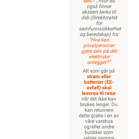
selv?”
, hvor du
også finner
ekstern lenke til
dsb (Direktoratet
for
samfunnssikkerhet
og beredskap) for
“Hva kan
privatpersoner
gjøre selv på det
elektriske
anlegget?”
Alt som går på
strøm eller
batterier (EE-
avfall) skal
leveres til retur
når det ikke kan
brukes lenger. Du
kan returnere
dette gratis i en av
våre varehus
og/eller andre
butikker som
selger samme