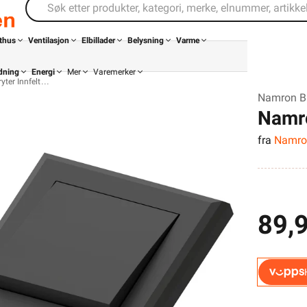
thus
Ventilasjon
Elbillader
Belysning
Varme
dning
Energi
Mer
Varemerker
ryter Innfelt
Namron Bry
Namro
fra
Namro
89,
Din butikk
Kontakt
oss