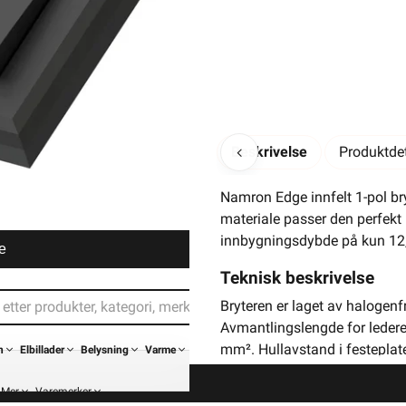
Beskrivelse
Produktdet
Namron Edge innfelt 1-pol bry
materiale passer den perfekt 
innbygningsdybde på kun 12,1
e
Teknisk beskrivelse
Bryteren er laget av halogenf
Avmantlingslengde for ledere 
mm². Hullavstand i festeplat
n
Elbillader
Belysning
Varme
Funksjonalitet
Mer
Varemerker