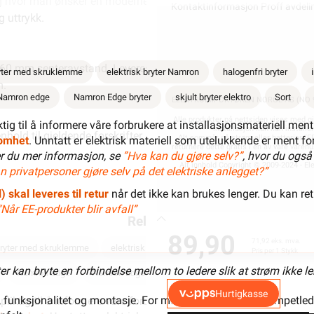
bygg hvor man ønsker en moderne og funksjonell bryterløsning me
Kontaktinformasjon Proff avdeli
g uttrykk.
0 mm senteravstand. Leveres med skruklemmer for rask og sikker 
yter med skruklemme
elektrisk bryter Namron
halogenfri bryter
m.
Namron edge
Namron Edge bryter
skjult bryter elektro
Sort
ELEKTROIMPORTØREN NORGE AS (NO 9
Alle produkter på nettsiden vises med gj
liktig til å informere våre forbrukere at installasjonsmateriell men
installasjon kan kun installe
enhold til gjeldende forskrifter. Kun for bruk i tørre rom. Overbelas
Alt som går på strøm eller batterier (EE
somhet
. Unntatt er elektrisk materiell som utelukkende er ment for 
returnere dette gratis i en av våre vare
r du mer informasjon, se
”Hva kan du gjøre selv?”
, hvor du også 
Alt innhold Copyright © 2009-2024 - Ele
n privatpersoner gjøre selv på det elektriske anlegget?”
) skal leveres til retur
når det ikke kan brukes lenger. Du kan ret
“Når EE-produkter blir avfall”
Relevante emneord
89,90
71,92 eks. mva.
ryter med skruklemme
elektrisk bryter Namron
halogenfri bryter
Pris per 1 Stykk
ryter kan bryte en forbindelse mellom to ledere slik at strøm ikke 
Namron edge
Namron Edge bryter
skjult bryter elektro
Sort
Hurtigkasse
r, funksjonalitet og montasje. For montering direkte på lampetle
1 pliktig til å informere våre forbrukere at installasjonsmateriell 