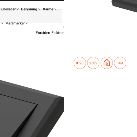
Elbillader
Belysning
Varme
r
Varemerker
Forsiden
Elektromateriell
Bryter
Bryter Innfelt
Namron Edge br
fra
Namr
89,90
71,92 e
Pris pe
Hurtigkass