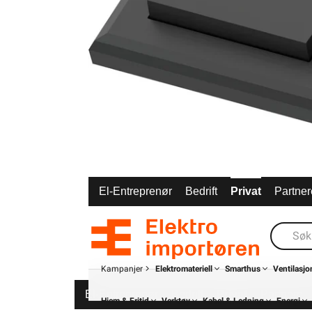
El-Entreprenør
Bedrift
Privat
Partner
Kampanjer
Elektromateriell
Smarthus
Ventilasjo
El-Entreprenør
Bedrift
Privat
Partnere
Hjem & Fritid
Verktøy
Kabel & Ledning
Energi