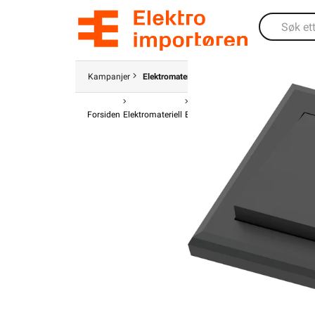
Kampanjer
Elektromateriell
Smarthus
Ventilasjon
Forsiden
Elektromateriell
Bryter
Bryter Innfelt