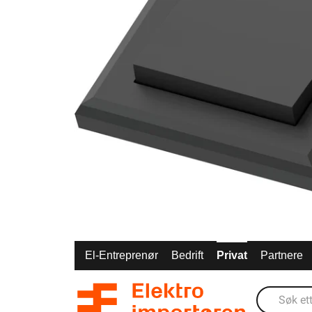
El-Entreprenør
Bedrift
Privat
Partnere