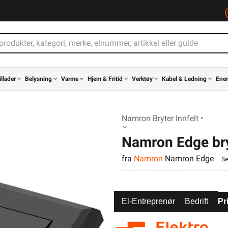
illader
Belysning
Varme
Hjem & Fritid
Verktøy
Kabel & Ledning
Ener
Namron Bryter Innfelt •
Namron Edge bryt
fra
Namron
Namron Edge
Se
El-Entreprenør
Bedrift
Pr