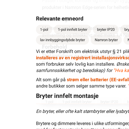
Passer i boliger, kontorer og offentlige 
produkter i Namron Edge-serien for helhetli
Relevante emneord
Montering
Monteres innfelt i standard veggboks med 6
1-pol
1-pol innfelt bryter
bryter IP20
br
avmantling og tiltrekking med maks 1,4 N
lav innbyggingsdybde bryter
Namron bryter
Forbehold
Vi er etter Forskrift om elektrisk utstyr § 21 p
Skal installeres av autorisert installatør i h
installeres av en registrert installasjonsvirk
fare.
som forbruker selv lovlig kan installere.
Ønske
samfunnssikkerhet og beredskap) for
“Hva ka
Alt som går på
strøm eller batterier (EE-avfall
andre butikker som selger samme type varer.
Bryter innfelt montasje
1-pol
1-pol innfelt bryter
bryter IP20
b
En bryter, eller ofte kalt stømbryter eller lysb
Namron bryter
Brytere og dimmere leveres i ulike utforminge
Vi er etter Forskrift om elektrisk utstyr § 2