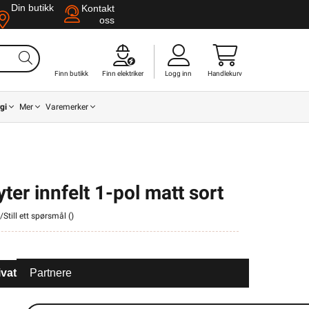
Din butikk
Kontakt
oss
Finn butikk
Finn elektriker
Logg inn
Handlekurv
gi
Mer
Varemerker
er innfelt 1-pol matt sort
/Still ett spørsmål (
)
ivat
Partnere