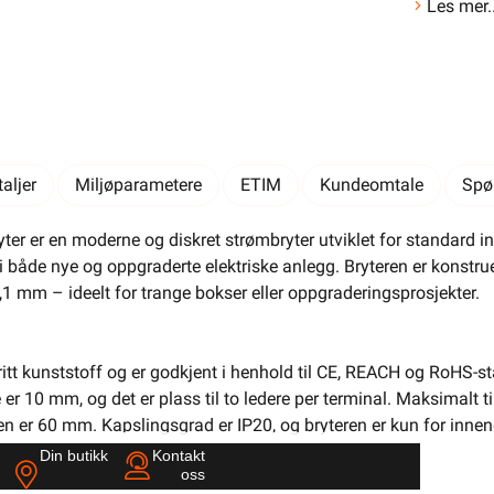
Les mer..
El-Entreprenør
Bedrift
Privat
Partnere
Kampanjer
Elektromateriell
Smarthus
Ventilasjon
Elbillader
Belysning
Varme
Hjem & Fritid
aljer
Miljøparametere
ETIM
Kundeomtale
Spø
Verktøy
Kabel & Ledning
Energi
ter er en moderne og diskret strømbryter utviklet for standard in
Mer
Varemerker
i både nye og oppgraderte elektriske anlegg. Bryteren er konstrue
 mm – ideelt for trange bokser eller oppgraderingsprosjekter.
Din butikk
Kontakt
oss
ritt kunststoff og er godkjent i henhold til CE, REACH og RoHS-s
er 10 mm, og det er plass til to ledere per terminal. Maksimalt 
Finn butikk
Finn elektriker
Logg inn
Handlekurv
en er 60 mm. Kapslingsgrad er IP20, og bryteren er kun for innen
Din butikk
Kontakt
oss