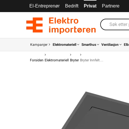
El-Entreprenør
Bedrift
Privat
Partnere
Kampanjer
Elektromateriell
Smarthus
Ventilasjon
Elb
Forsiden
Elektromateriell
Bryter
Bryter Innfelt