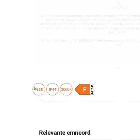
22 81 27 70
Alle produkter på nettsiden vises med gjeldende priser og betin
for fast installasjon kan kun installeres av en registrert in
Alt som går på strøm eller batterier (EE-avfall) skal leveres til r
kan returnere dette gratis i en av våre varehus og/eller andre 
Les mer her
.
Alt innhold Copyright © 2009-2024 - Elektroimportøren AS. All b
bruk.
Beskrivelse
Produktdetaljer
Miljø
Relevante emneord