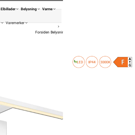
Elbillader
Belysning
Varme
r
Varemerker
Forsiden
Belysning
Lampe
Baderomslamper
Namron bader
fr
849,-
679,20 
Pris pe
Pris inkl. monterin
2 790,-