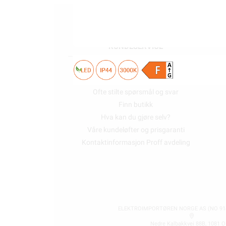
KUNDESERVICE
Trenger du elektriker? Vi hjelper deg
Kontakt oss
Ofte stilte spørsmål og svar
Finn butikk
Hva kan du gjøre selv?
Våre kundeløfter og prisgaranti
Kontaktinformasjon Proff avdeling
ELEKTROIMPORTØREN NORGE AS (NO 914
Nedre Kalbakkvei 88B, 1081 O