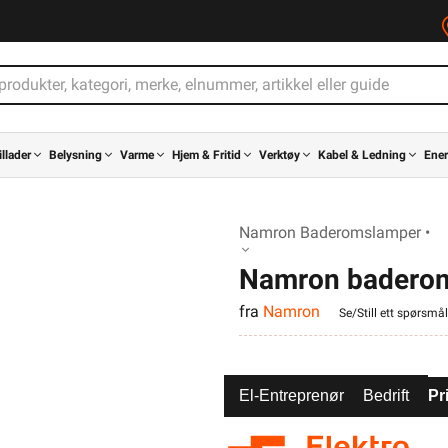
illader
Belysning
Varme
Hjem & Fritid
Verktøy
Kabel & Ledning
Ener
Namron Baderomslamper •
Namron baderom
fra
Namron
hvit 50cm
Se/Still ett spørsmål
El-Entreprenør
Bedrift
Pr