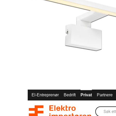
El-Entreprenør
Bedrift
Privat
Partnere