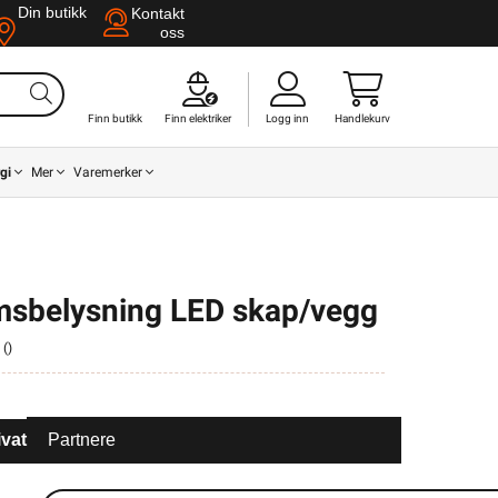
Din butikk
Kontakt
oss
Finn butikk
Finn elektriker
Logg inn
Handlekurv
gi
Mer
Varemerker
sbelysning LED skap/vegg
 (
)
ivat
Partnere