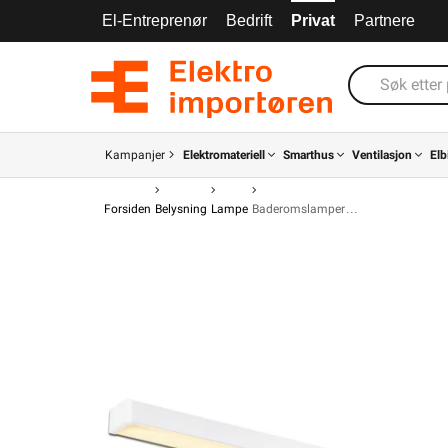
El-Entreprenør
Bedrift
Privat
Partnere
Kampanjer
Elektromateriell
Smarthus
Ventilasjon
Elb
Forsiden
Belysning
Lampe
Baderomslamper