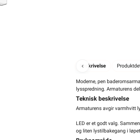
Hurtigkass
-
+
Beskrivelse
Produktdet
Moderne, pen baderomsarmatur
lysspredning. Armaturens del
Teknisk beskrivelse
Armaturens avgir varmhvitt l
Elektrisk materiell beregnet på
av en
LED er et godt valg. Sammenl
Moderne, pent utseende
og liten lystilbakegang i løpe
Integrert LED lyskilde