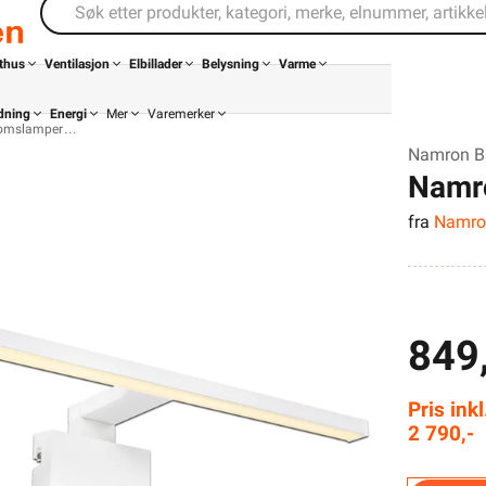
thus
Ventilasjon
Elbillader
Belysning
Varme
dning
Energi
Mer
Varemerker
omslamper
Namron B
Namr
fra
Namro
hvit 
849,
Din butikk
Kontakt
oss
Pris ink
2 790,-