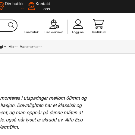
Din butikk
Kontakt
oss
Finn butikk
Finn elektriker
Logg inn
Handlekurv
gi
Mer
Varemerker
kan monteres i utsparinger mellom 68mm og
llasjon. Downlighten har et klassisk og
element, og man oppnår på denne måten at
de, også når lyset er skrudd av. Alfa Eco
r WarmDim.