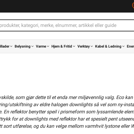
illader
Belysning
Varme
Hjem & Fritid
Verktøy
Kabel & Ledning
Ener
lyskilde, som gjør dette til et enda mer miljøvennlig valg. Eco 
ring/utskiftning av eldre halogen downlights så vel som ny-insta
ilde. En reflektor benytter speil i prismeform som lyssamlende 
uttrykk for at downlights med reflektor har et spesielt pent utseen
matt sort utførelse, og du kan velge mellom varmhvit lystone elle