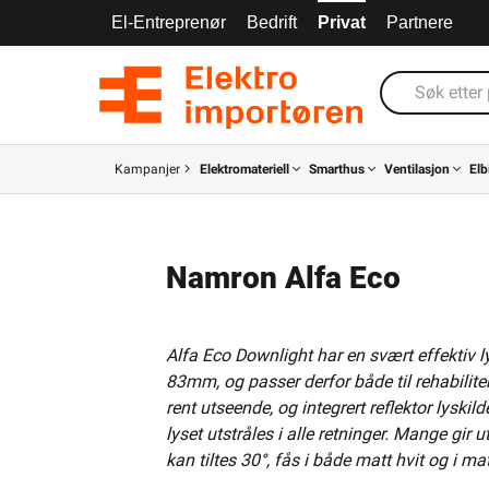
El-Entreprenør
Bedrift
Privat
Partnere
Kampanjer
Elektromateriell
Smarthus
Ventilasjon
Elb
Namron Alfa Eco
Alfa Eco Downlight har en svært effektiv 
83mm, og passer derfor både til rehabilite
rent utseende, og integrert reflektor lysk
lyset utstråles i alle retninger. Mange gir 
kan tiltes 30°, fås i både matt hvit og i 