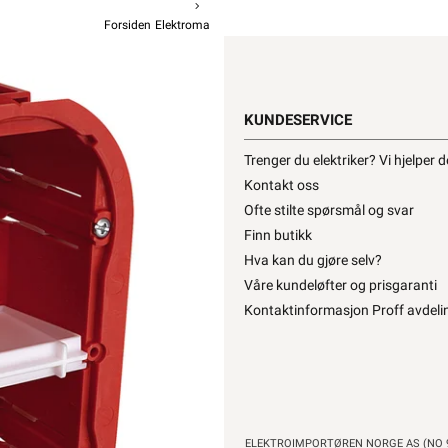
Forsiden
Elektromateriell
Takboks / Veggboks
Veggboks
Mu
KUNDESERVICE
fra
Elk
Trenger du elektriker? Vi hjelper 
Kontakt oss
Ofte stilte spørsmål og svar
194,90
1
Finn butikk
Hva kan du gjøre selv?
Våre kundeløfter og prisgaranti
Hurtigk
Kontaktinformasjon Proff avdeli
ELEKTROIMPORTØREN NORGE AS (NO 9