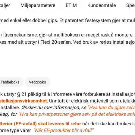
El-Entreprenør
Bedrift
Privat
Partnere
aljer
Miljøparametere
ETIM
Kundeomtale
Spø
Kampanjer
Elektromateriell
med enkel eller dobbel gips. Et patentert festesystem gjør at mu
Smarthus
Ventilasjon
Elbillader
 låsemekanisme, gjør at multiboksen er meget rask å montere. 
Belysning
Varme
Hjem & Fritid
s med alt utstyr i Flexi 20-serien. Ved bruk av rørløs installasjo
Verktøy
Kabel & Ledning
Energi
Mer
Varemerker
Tabbeboks
Veggboks
Din butikk
Kontakt
oss
isk utstyr § 21 pliktig til å informere våre forbrukere at installas
installasjonsvirksomhet
. Unntatt er elektrisk materiell som utelukk
installere.
Ønsker du mer informasjon, se
”Hva kan du gjøre selv
Finn butikk
Finn elektriker
Logg inn
Handlekurv
kap) for
“Hva kan privatpersoner gjøre selv på det elektriske anl
terier (EE-avfall) skal leveres til retur
når det ikke kan brukes le
mme type varer.
“Når EE-produkter blir avfall”