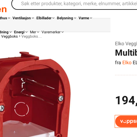
thus
Ventilasjon
Elbillader
Belysning
Varme
dning
Energi
Mer
Varemerker
/ Veggboks
Veggboks
Elko Vegg
Multi
fra
Elko
E
194
Din butikk
Kontakt
oss