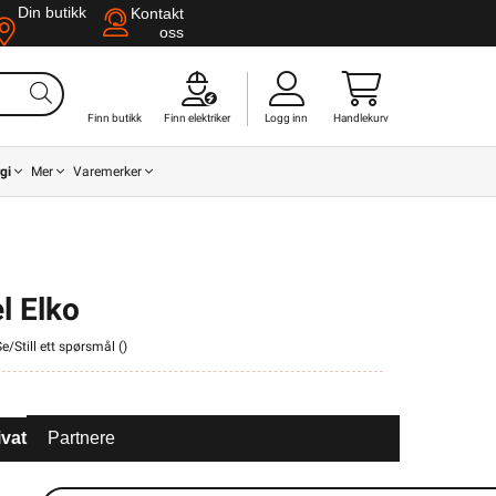
Din butikk
Kontakt
oss
Finn butikk
Finn elektriker
Logg inn
Handlekurv
gi
Mer
Varemerker
l Elko
Se/Still ett spørsmål (
)
ivat
Partnere