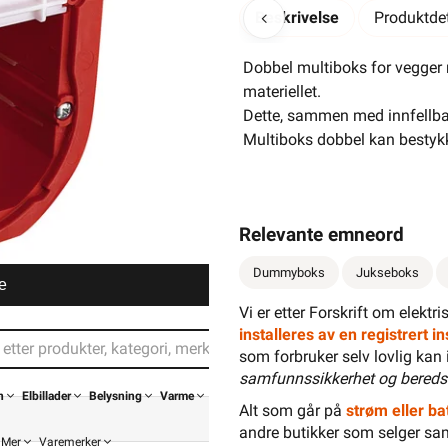
Beskrivelse
Produktdet
Dobbel multiboks for vegger 
materiellet.
Dette, sammen med innfellbar
Multiboks dobbel kan bestykke
Relevante emneord
Dummyboks
Jukseboks
e
Vi er etter Forskrift om elektr
installeres av en registrert 
som forbruker selv lovlig kan 
samfunnssikkerhet og bereds
n
Elbillader
Belysning
Varme
Alt som går på
strøm eller bat
andre butikker som selger sa
Mer
Varemerker