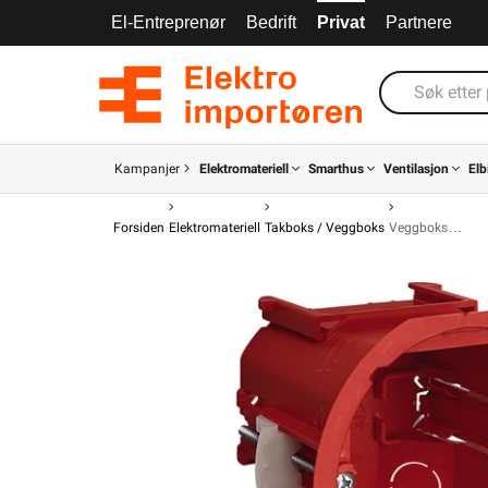
El-Entreprenør
Bedrift
Privat
Partnere
Kampanjer
Elektromateriell
Smarthus
Ventilasjon
Elb
Forsiden
Elektromateriell
Takboks / Veggboks
Veggboks