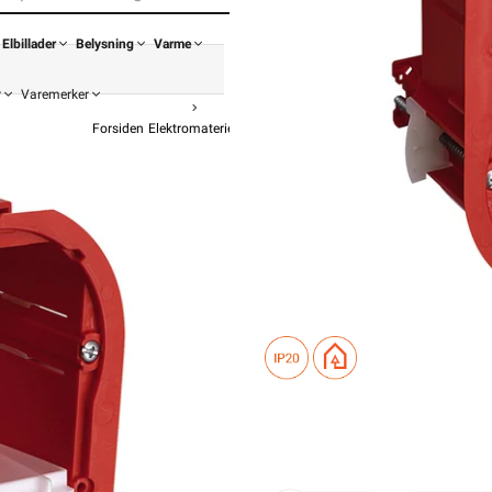
Elbillader
Belysning
Varme
r
Varemerker
Forsiden
Elektromateriell
Takboks / Veggboks
Veggboks
Mult
fra
Elko
EL
194,90
155,9
Pris 
Hurtigkass