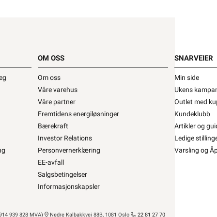
Elko Veggboks •
ltiboks Dobbel Elko
OM OSS
SNARVEIER
o
ELKO Skjultanlegg
Se/Still ett spørsmål (
)
deg
Om oss
Min side
Våre varehus
Ukens kampan
Våre partner
Outlet med ku
55,92 eks. mva.
220+ på lager
Fremtidens energiløsninger
Kundeklubb
Pris per 1 Stykk
Bærekraft
Artikler og gui
Min butikk ikke valgt, velg
Min butikk
Investor Relations
Ledige stilling
Hent-i-Butikk
Sjekk
lagerstatus
asse
ng
Personvernerklæring
Varsling og Å
På lager i alle 32 butikkene, se
lagerstatus
EE-avfall
Salgsbetingelser
Informasjonskapsler
14 939 828 MVA)
Nedre Kalbakkvei 88B, 1081 Oslo
22 81 27 70