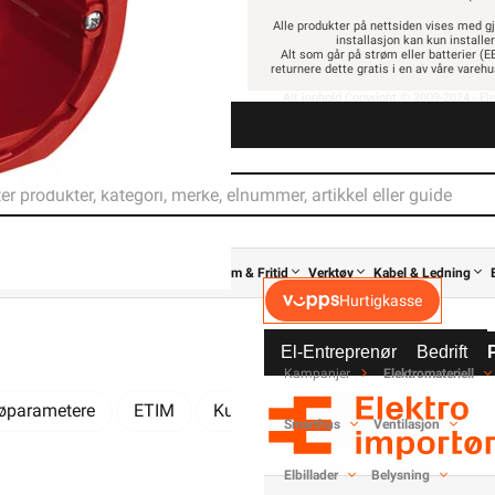
Alle produkter på nettsiden vises med gj
installasjon kan kun installe
Alt som går på strøm eller batterier (EE
-
+
returnere dette gratis i en av våre vare
Alt innhold Copyright © 2009-2024 - Ele
194,90
155,92 eks. mv
Pris per 1 Stykk
Elektrisk materiell beregne
av
Elbillader
Belysning
Varme
Hjem & Fritid
Verktøy
Kabel & Ledning
Hurtigkasse
El-Entreprenør
Bedrift
Elko Veggboks •
Kampanjer
Elektromateriell
jøparametere
ETIM
Kundeomtale
Spørsmål og svar
Multiboks Dobbel Elko
Smarthus
Ventilasjon
er dobbel gips. Et patentert festesystem gjør at multiboksen ku
Elbillader
Belysning
fra
Elko
ELKO Skjultanleg
materiellet.