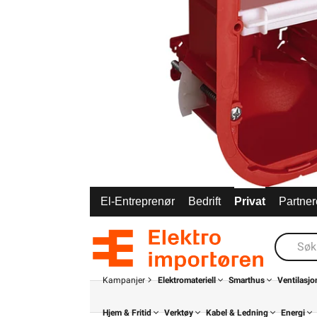
El-Entreprenør
Bedrift
Privat
Partner
Kampanjer
Elektromateriell
Smarthus
Ventilasjo
Hjem & Fritid
Verktøy
Kabel & Ledning
Energi