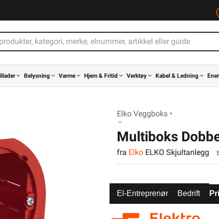
illader
Belysning
Varme
Hjem & Fritid
Verktøy
Kabel & Ledning
Ener
Elko Veggboks •
Multiboks Dobbe
fra
Elko
ELKO Skjultanlegg
El-Entreprenør
Bedrift
Pr