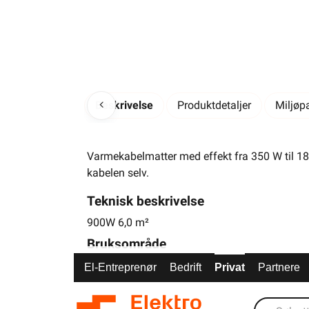
Beskrivelse
Produktdetaljer
Miljøp
Varmekabelmatter med effekt fra 350 W til 1800
kabelen selv.
Teknisk beskrivelse
900W 6,0 m²
Bruksområde
MILLIMAT er ideell for rehabilitering av alle r
El-Entreprenør
Bedrift
Privat
Partnere
plastnett.
Montering