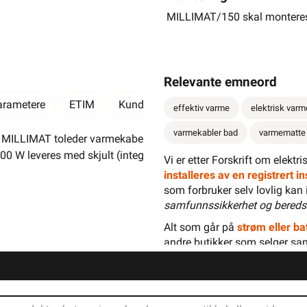
For lavtbyggende gulv
MILLIMAT/150 skal monteres di
Rehablitering av alle rom
For alle typer underlag
Les mer...
Relevante emneord
arametere
ETIM
Kundeomtale
Spørsmål og svar
effektiv varme
elektrisk varm
varmekabler bad
varmematte
MILLIMAT toleder varmekabelmatte 150W/m2 for lavtbyggende
 W leveres med skjult (integrert) skjøt. Med dette bygger skjøten
Vi er etter Forskrift om elektr
installeres av en registrert 
som forbruker selv lovlig kan 
samfunnssikkerhet og bereds
Alt som går på
strøm eller bat
andre butikker som selger sa
omtyper. Kabelmatten består av en tynn toleder varmekabel som er 