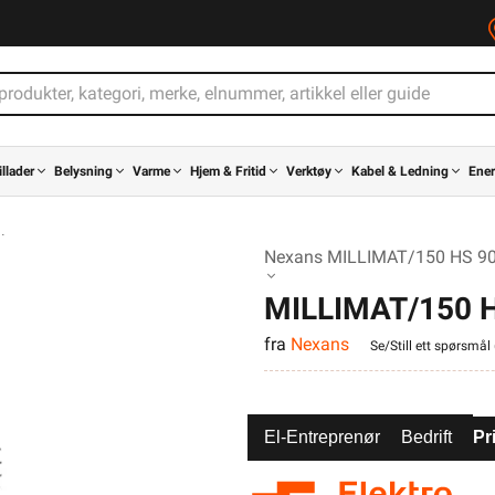
illader
Belysning
Varme
Hjem & Fritid
Verktøy
Kabel & Ledning
Ener
Nexans MILLIMAT/150 HS 90
MILLIMAT/150 
fra
Nexans
Se/Still ett spørsmål 
El-Entreprenør
Bedrift
Pr