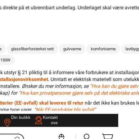
rekte på et ubrennbart underlag. Underlaget skal være avrettet o
typer
450W
Dokumentasjon
Tilbehør
Alternative artikler
Vari
e
glassfiberforsterket nett
gulvvarme
komfortvarme
lavtbyg
600W
 150W
 gulv
 like lite som kabelen, og er sterk og tett som
isk utstyr § 21 pliktig til å informere våre forbrukere at installas
900W
installasjonsvirksomhet
. Unntatt er elektrisk materiell som utelukk
installere.
Ønsker du mer informasjon, se
”Hva kan du gjøre selv
kap) for
“Hva kan privatpersoner gjøre selv på det elektriske anl
terier (EE-avfall) skal leveres til retur
når det ikke kan brukes le
1500W
mme type varer.
“Når EE-produkter blir avfall”
Din butikk
Kontakt
festet til et selvklebende, glassfiberforsterket
oss