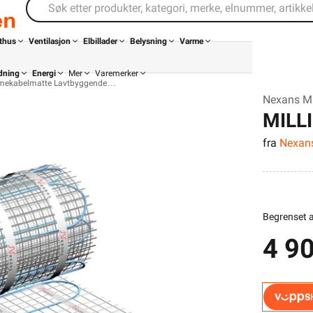
thus
Ventilasjon
Elbillader
Belysning
Varme
dning
Energi
Mer
Varemerker
mekabelmatte Lavtbyggende
Nexans M
MILL
fra
Nexan
Begrenset a
4 90
Din butikk
Kontakt
oss