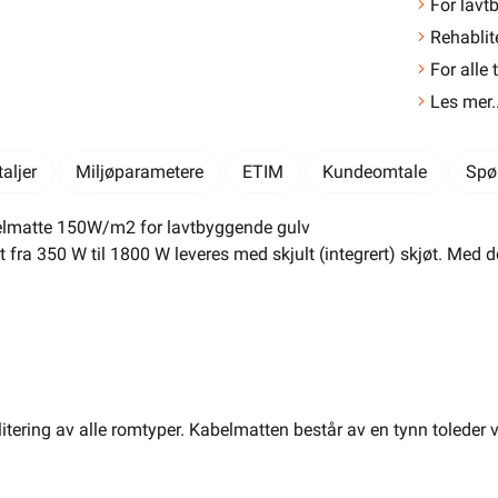
For lavt
Rehablit
For alle
Les mer..
aljer
Miljøparametere
ETIM
Kundeomtale
Spø
LEGG I HANDLEKURV
lmatte 150W/m2 for lavtbyggende gulv
Meld feil i produktinformasjonen?
Lagre til senere
ra 350 W til 1800 W leveres med skjult (integrert) skjøt. Med det
Lagre i din
ønskeliste
 å kunne inngå i et fast elektrisk anlegg, kan kun installeres
 registrert installasjonsvirksomhet
.
Varianter
litering av alle romtyper. Kabelmatten består av en tynn toleder v
e 150
150W