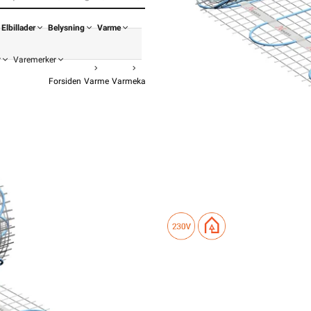
Elbillader
Belysning
Varme
r
Varemerker
Forsiden
Varme
Varmekabel
Varmekabelmatte Lavtbyggende
Nexans 
MILLIMAT/150
fr
Begrenset antall!
4 909,-
3 927,
Pris
Hurtigkass