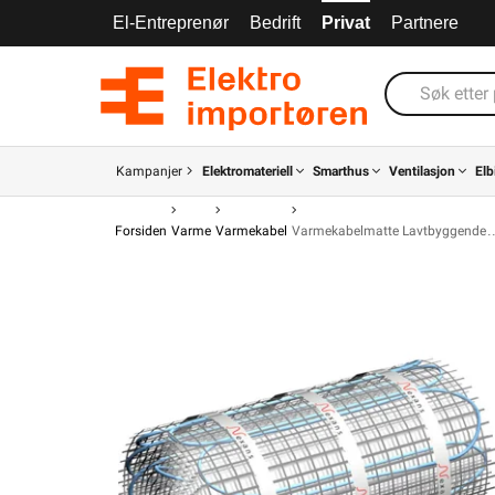
El-Entreprenør
Bedrift
Privat
Partnere
Kampanjer
Elektromateriell
Smarthus
Ventilasjon
Elb
Forsiden
Varme
Varmekabel
Varmekabelmatte Lavtbyggende