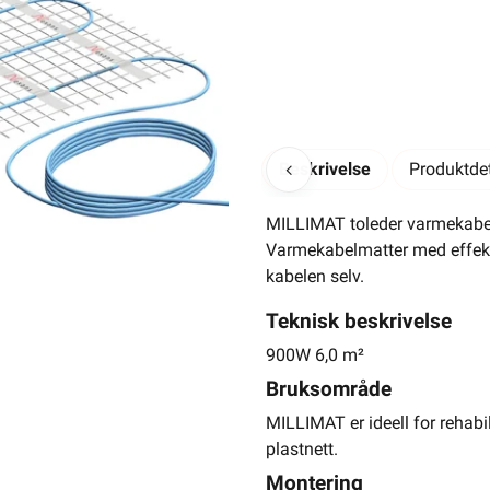
Beskrivelse
Produktdet
-
+
MILLIMAT toleder varmekabe
Varmekabelmatter med effekt f
kabelen selv.
Teknisk beskrivelse
Elektrisk materiell beregnet på
900W 6,0 m²
av en
Bruksområde
900W 6,0 m²
MILLIMAT er ideell for rehabi
Toleder varmekabelmatt
plastnett.
W/m²
Montering