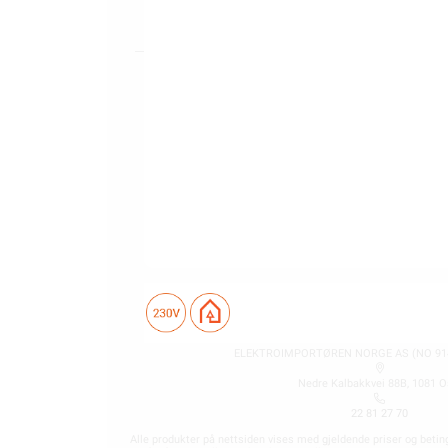
KUNDESERVICE
Trenger du elektriker? Vi hjelper deg
Kontakt oss
Ofte stilte spørsmål og svar
Finn butikk
Hva kan du gjøre selv?
Våre kundeløfter og prisgaranti
Kontaktinformasjon Proff avdeling
ELEKTROIMPORTØREN NORGE AS (NO 914
Nedre Kalbakkvei 88B, 1081 O
22 81 27 70
Alle produkter på nettsiden vises med gjeldende priser og betin