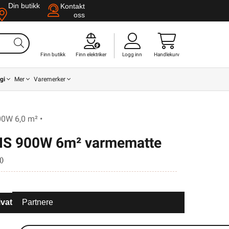
Din butikk
Kontakt
oss
Finn butikk
Finn elektriker
Logg inn
Handlekurv
gi
Mer
Varemerker
0W 6,0 m² •
HS 900W 6m² varmematte
(
)
ivat
Partnere