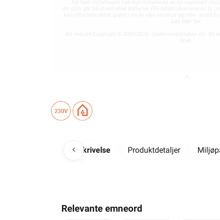
for fast installasjon kan kun installeres av en registrert in
Alt som går på strøm eller batterier (EE-avfall) skal leveres til r
kan returnere dette gratis i en av våre varehus og/eller andre 
Les mer her
.
Alt innhold Copyright © 2009-2024 - Elektroimportøren AS. All b
bruk.
Beskrivelse
Produktdetaljer
Miljø
Relevante emneord