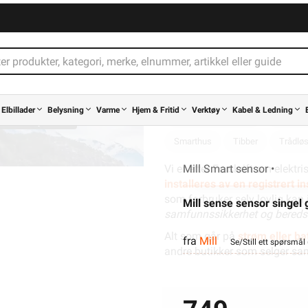
egg med veggbraketten som medfølger. Enkel montering med klebr
Relevante emneord
Elbillader
Belysning
Varme
Hjem & Fritid
Verktøy
Kabel & Ledning
Hjemmeautomasjon
Husauto
Smarthus
Tibber
Trådløs
Vi er etter Forskrift om elektr
Mill Smart sensor •
installeres av en registrert 
som forbruker selv lovlig kan 
Mill sense sensor singel 
samfunnssikkerhet og bereds
Alt som går på
strøm eller bat
fra
Mill
Se/Still ett spørsmål 
andre butikker som selger sa