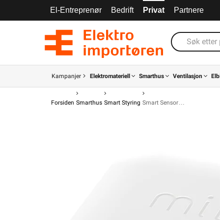
El-Entreprenør
Bedrift
Privat
Partnere
Kampanjer
Elektromateriell
Smarthus
Ventilasjon
Elb
Forsiden
Smarthus
Smart Styring
Smart Sensor