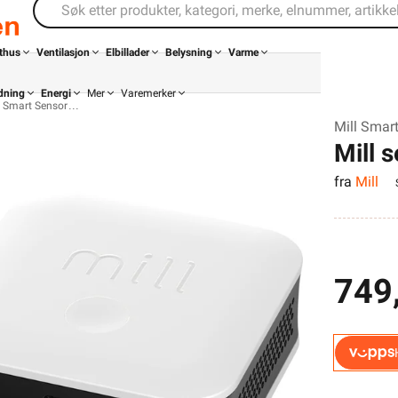
thus
Ventilasjon
Elbillader
Belysning
Varme
dning
Energi
Mer
Varemerker
Smart Sensor
Mill Smar
Mill 
fra
Mill
749,
Din butikk
Kontakt
oss