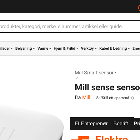
illader
Belysning
Varme
Hjem & Fritid
Verktøy
Kabel & Ledning
Ener
Mill Smart sensor •
Mill sense senso
fra
Mill
Se/Still ett spørsmål (
)
El-Entreprenør
Bedrift
Pr