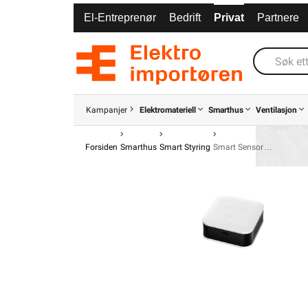
Montering
El-Entreprenør
Bedrift
Privat
Partnere
Kan plasseres frittstående eller henges på v
av skruer og verktøy.
Illustrasjon/video
Kampanjer
Elektromateriell
Smarthus
Ventilasjon
Forsiden
Smarthus
Smart Styring
Smart Sensor