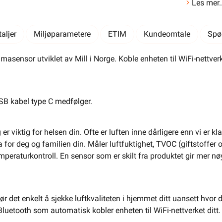
Les mer..
aljer
Miljøparametere
ETIM
Kundeomtale
Spø
masensor utviklet av Mill i Norge. Koble enheten til WiFi-nettverk
LEGG I HANDLEKURV
SB kabel type C medfølger.
Meld feil i produktinformasjonen?
Lagre til senere
Lagre i din
ønskeliste
er viktig for helsen din. Ofte er luften inne dårligere enn vi er k
 for deg og familien din. Måler luftfuktighet, TVOC (giftstoffer 
 å kunne inngå i et fast elektrisk anlegg, kan kun installeres
eraturkontroll. En sensor som er skilt fra produktet gir mer nøyak
 registrert installasjonsvirksomhet
.
Varianter
r det enkelt å sjekke luftkvaliteten i hjemmet ditt uansett hvor du
1 stk
uetooth som automatisk kobler enheten til WiFi-nettverket ditt. 