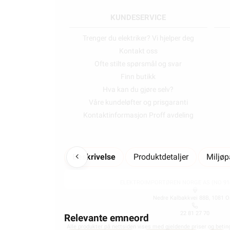
KUNDESERVICE
Trenger du elektriker? Vi hjelper deg
Kontakt oss
Ofte stilte spørsmål og svar
Finn butikk
Hva kan du gjøre selv?
Våre kundeløfter og prisgaranti
Kontaktinformasjon Proff avdeling
Beskrivelse
Produktdetaljer
Miljø
ELEKTROIMPORTØREN NORGE AS (NO 914
Nedre Kalbakkvei 88B, 1081 O
22 81 27 70
Relevante emneord
Alle produkter på nettsiden vises med gjeldende priser og betin