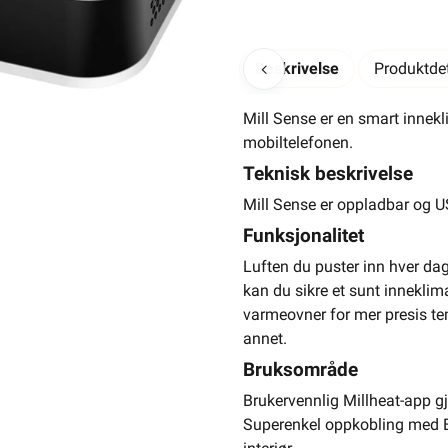
Beskrivelse
Produktdet
Mill Sense er en smart innekli
mobiltelefonen.
-
+
Teknisk beskrivelse
Mill Sense er oppladbar og U
Funksjonalitet
Luften du puster inn hver dag 
kan du sikre et sunt inneklima
Elektrisk materiell beregnet på
varmeovner for mer presis temp
av en
annet.
Inneklimasensor
Bruksområde
Integrert WiFi
Brukervennlig Millheat-app gjø
Oppladbar
Superenkel oppkobling med Bl
Les mer...