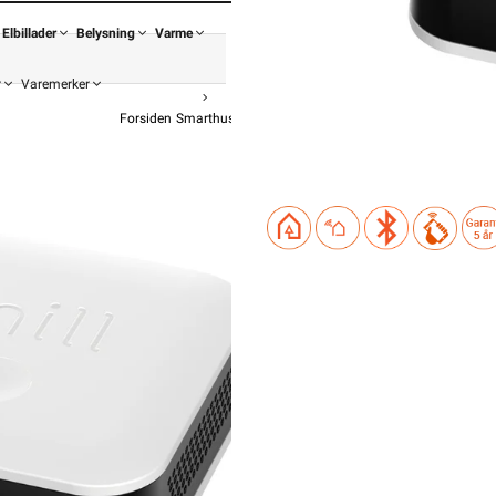
Elbillader
Belysning
Varme
r
Varemerker
Forsiden
Smarthus
Smart Styring
Smart Sensor
Mill sen
749,-
599,20 
Pris pe
Hurtigkass