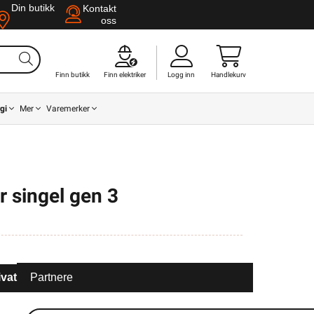
Din butikk
Kontakt
oss
Finn butikk
Finn elektriker
Logg inn
Handlekurv
gi
Mer
Varemerker
r singel gen 3
ivat
Partnere