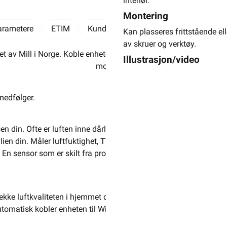
interiør.
Montering
arametere
ETIM
Kundeomtale
Spørsmål og svar
Kan plasseres frittstående e
av skruer og verktøy.
 av Mill i Norge. Koble enheten til WiFi-nettverket ditt og få sta
Illustrasjon/video
mobiltelefonen.
medfølger.
en din. Ofte er luften inne dårligere enn vi er klar over. Mill Sen
ien din. Måler luftfuktighet, TVOC (giftstoffer og kjemikalier), t
n sensor som er skilt fra produktet gir mer nøyaktige verdier. Luft
ekke luftkvaliteten i hjemmet ditt uansett hvor du er. Bruk statist
atisk kobler enheten til WiFi-nettverket ditt. Liten og elegant