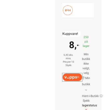
Kuppvare!
250
8,-
på
lager
Min
6,40 eks.
mva.
butikk
Pris per 10
ikke
Stykk
valgt,
velg
Hurtigkasse
Min
butikk
Hent-i-Butikk
Sjekk
lagerstatus