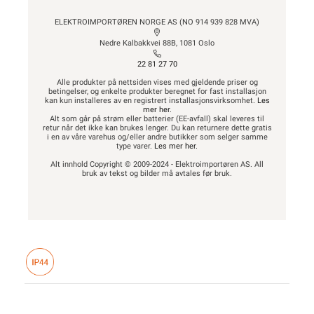
ELEKTROIMPORTØREN NORGE AS (NO 914 939 828 MVA)
Nedre Kalbakkvei 88B, 1081 Oslo
22 81 27 70
Alle produkter på nettsiden vises med gjeldende priser og
betingelser, og enkelte produkter beregnet for fast installasjon
kan kun installeres av en registrert installasjonsvirksomhet.
Les
mer her
.
Alt som går på strøm eller batterier (EE-avfall) skal leveres til
retur når det ikke kan brukes lenger. Du kan returnere dette gratis
i en av våre varehus og/eller andre butikker som selger samme
type varer.
Les mer her
.
Alt innhold Copyright © 2009-2024 - Elektroimportøren AS. All
bruk av tekst og bilder må avtales før bruk.