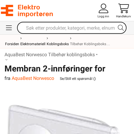
Logg inn
Handlekurv
Forsiden
Elektromateriell
Koblingsboks
Tilbehør Koblingsboks
AquaBest Norwesco Tilbehør koblingsboks •
Membran 2-innføringer for
fra
AquaBest Norwesco
Aquabest serien
Se/Still ett spørsmål (
)