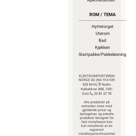
Åpenhetsloven
ROM / TEMA
Hyttetorget
Uterom
Bad
Kjøkken
Startpakke/Pakkeløsning
ELEKTROIMPORTØREN
NORGE AS (NO 914 939
828 MVA)
Nedre
Kalbakkvei 88B, 1081
Oslo
22 81 27 70
Alle produkter på
nettsiden vises med
gjeldende priser og
betingelser, og enkelte
produkter beregnet for
fast installasjon kan
kun installeres av en
registrert
installasjonsvirksomhet.