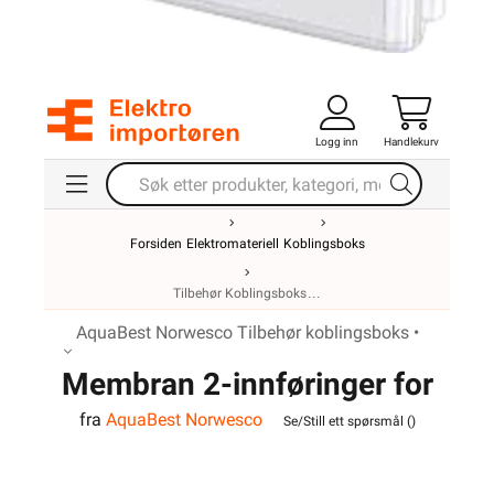
Logg inn
Handlekurv
Forsiden
Elektromateriell
Koblingsboks
Tilbehør Koblingsboks
AquaBest Norwesco Tilbehør koblingsboks •
Membran 2-innføringer for
fra
AquaBest Norwesco
Aquabest serien
Se/Still ett spørsmål (
)