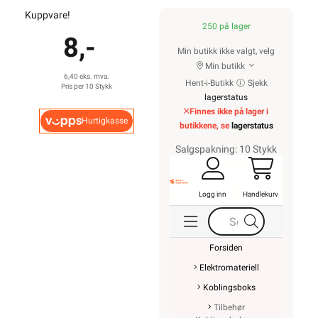
Kuppvare!
250 på lager
8,-
Min butikk ikke valgt, velg
Min butikk
6,40 eks. mva.
Hent-i-Butikk
Sjekk
Pris per 10 Stykk
lagerstatus
Finnes ikke på lager i
Hurtigkasse
butikkene, se
lagerstatus
Salgspakning: 10 Stykk
Logg inn
Handlekurv
Forsiden
Elektromateriell
Koblingsboks
Tilbehør