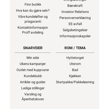
Finn butikk
Bærekraft
Hva kan du gjøre selv?
Investor Relations
Våre kundeløfter og
Personvernerklæring
prisgaranti
EE-avfall
Kontaktinformasjon
Salgsbetingelser
Proff avdeling
Informasjonskapsler
SNARVEIER
ROM / TEMA
Min side
Hyttetorget
Ukens kampanjer
Uterom
Outlet med kuppvarer
Bad
Kundeklubb
Kjøkken
Artikler og guider
Startpakke/Pakkeløsning
Ledige stillinger
Varsling og
Åpenhetsloven