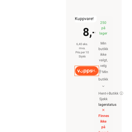
Kuppvare!
250
8,-
på
lager
Min
6,40 eks.
mva.
butikk
Pris per 10
ikke
Stykk
valgt,
velg
Hurtigkasse
Min
butikk
Hent-i-Butikk
Sjekk
lagerstatus
Finnes
ikke
på