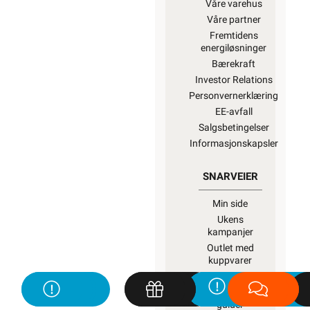
Våre varehus
Våre partner
Fremtidens
energiløsninger
Bærekraft
Investor Relations
Personvernerklæring
EE-avfall
Salgsbetingelser
Informasjonskapsler
SNARVEIER
Min side
Ukens
kampanjer
Outlet med
kuppvarer
Kundeklubb
Artikler og
guider