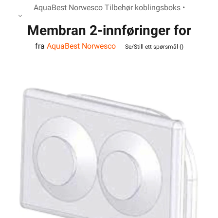
AquaBest Norwesco Tilbehør koblingsboks •
Membran 2-innføringer for
fra
AquaBest Norwesco
Aquabest serien
Se/Still ett spørsmål (
)