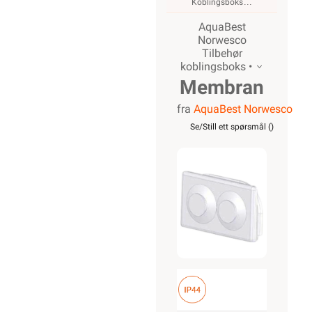
Koblingsboks
AquaBest
Norwesco
Tilbehør
koblingsboks •
Membran
fra
AquaBest Norwesco
2-
Se/Still ett spørsmål (
)
innføringer
for
Aquabest
serien