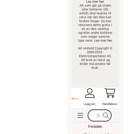
Les mer her
.
Alt som går på strøm
eller batterier (EE-
avfall) skal leveres til
retur når det ikke kan
brukes lenger. Du kan
returnere dette gratis i
en av våre varehus
og/eller andre butikker
som selger samme
type varer.
Les mer her
.
Alt innhold Copyright ©
2009-2024 -
Elektroimportøren AS.
All bruk av tekst og
bilder må avtales før
bruk.
Logg inn
Handlekurv
Forsiden