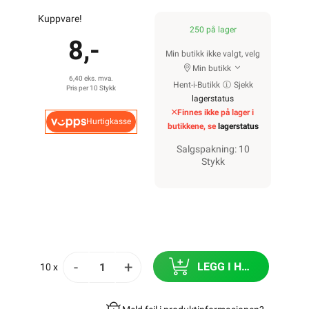
Kuppvare!
250 på lager
8,-
Min butikk ikke valgt, velg
Min butikk
6,40 eks. mva.
Hent-i-Butikk
Sjekk
Pris per 10 Stykk
lagerstatus
Finnes ikke på lager i
Hurtigkasse
butikkene, se
lagerstatus
Salgspakning: 10
Stykk
-
+
LEGG I HANDLEKURV
10 x