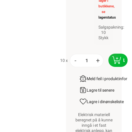
lager i
butikkene,
se
lagerstatus
Salgspakning:
10
Stykk
-
+
LEG
10 x
Meld feil i produktinfor
Lagre til senere
Lagre i din
ønskeliste
Elektrisk materiell
beregnet på å kunne
inngå i et fast
elektrisk anlegg, kan