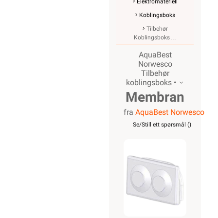
Elektromateriell
Koblingsboks
Tilbehør
Koblingsboks
AquaBest
Norwesco
Tilbehør
koblingsboks •
Membran
fra
AquaBest Norwesco
2-
Se/Still ett spørsmål (
)
innføringer
for
Aquabest
serien